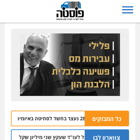
נצרת: בן 28 נעצר בחשד לסחיטה באיומים מטלפון שאינו שלו
כל המבזקים
צווארון לבן
מאסר בפועל לעו"ד שעקץ שני מיליון שקל על דירה השייכת 