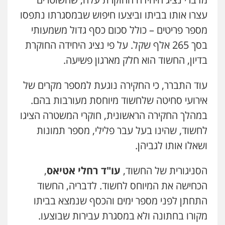
כבריאן, מזר – משרד עורכי דין
עו"ד איהאב ג'לג'ולי
פלילי
מעצרים וחקירות
עצרו אותו בביתו וביצעו חיפוש שבמסגרתו נתפסו
פלילי
מעצרים וחקירות
עורכי דין לענייני
0543986802
מספר פריטים – כולל סכום כסף גדול משמעותי
אסירים
0505216700
בסך 265 אלף שקל. על פי נציג היחידה החוקרת
עו"ד בועז קניג
בדיון, החשוד הוא חלק מארגון פשיעה.
אייל בן שושן, עורך דין פלילי
פלילי
משפחה
כלכלי
צבאי
פלילי
מעצרים וחקירות
פשיעה חמורה
0507003001
עוד התברר, כי החקירה נוגעת למספר מקרים של
נוער
רישום פלילי
0522763105
אירועי סחיטה שלחשוד מיוחסת מעורבות בהם.
מנשה, אלמוג – עורכי דין
במהלך החקירה הראשונית, חוקרי המשטרה הציגו
פלילי
עבירות תנועה
צווארון לבן
תעבורה
לחשוד, שהינו בעל עבר פלילי, מספר תמונות
עו"ד שלומי שרון
עורכי דין לענייני אסירים
מעצרים וחקירות
פלילי
צבאי
מעצרים וחקירות
0546470989
ושאלו אותו לגביהן.
0547342002
עו"ד אבי כהן
הסניגורית של החשוד,
עו"ד רחלי אטיאס
,
פלילי
פשיעה חמורה
קטינים
אלימות
הכחישה את המיוחס לחשוד. לדבריה, החשוד
עו"ד אלון קריטי
סמים
עבירות מין
פלילי
כלכלי
אלימות
סמים
מעצרים
0523647066
התחתן לפני מספר ימים והכסף שנמצא בביתו
0525544654
מקורו בחתונה ולא במסגרת עבירות שבוצעו.