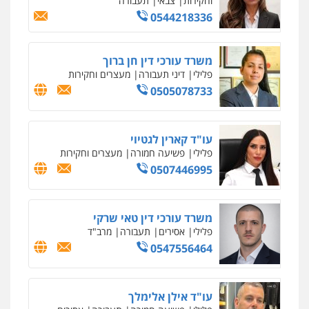
0547780927
עו"ד אסף גונן
פלילי
פשע חמור
תעבורה
צבא
מעצרים
וחקירות
0542255161
גל דהן – משרד עורך דין פלילי
פלילי
פשיעה חמורה
סמים
מעצרים
וחקירות
0544723840
עו"ד ראוף נג'אר
פלילי
עורכי דין לענייני אסירים
מעצרים
סמים
רכוש
0548009246
דוד אפרים משרד עורכי דין