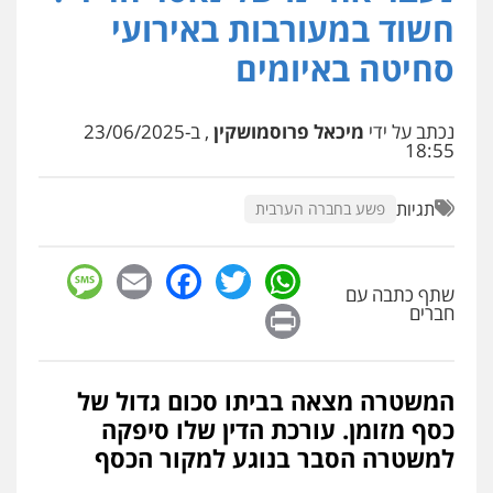
פלילי
מעצרים וחקירות
פשיעה חמורה
חשוד במעורבות באירועי
נוער
רישום פלילי
0522763105
סחיטה באיומים
עו"ד שלומי שרון
נכתב על ידי
מיכאל פרוסמושקין
, ב-23/06/2025
פלילי
צבאי
מעצרים וחקירות
18:55
0547342002
תגיות
פשע בחברה הערבית
עו"ד אלון קריטי
פלילי
כלכלי
אלימות
סמים
מעצרים
sage
Facebook
Email
WhatsApp
Twitter
0525544654
שתף כתבה עם
Print
חברים
עו"ד דפנה לביא
משפחה
גישור
המשטרה מצאה בביתו סכום גדול של
0507206063
כסף מזומן. עורכת הדין שלו סיפקה
למשטרה הסבר בנוגע למקור הכסף
עו"ד זוהר ארבל