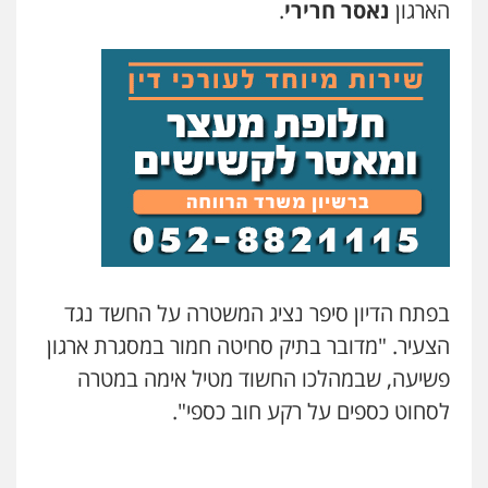
הארגון
נאסר חרירי
.
גיל דביר – משרד עורכי דין
פלילי
פשיעה כלכלית
צווארון לבן
0506217771
סלימאן אבו שעירה – משרד עורכי דין
פלילי
בטחוני
צבאי
נזיקין
0547780927
עו"ד אסף גונן
פלילי
פשע חמור
תעבורה
צבא
מעצרים
וחקירות
בפתח הדיון סיפר נציג המשטרה על החשד נגד
0542255161
הצעיר. "מדובר בתיק סחיטה חמור במסגרת ארגון
פשיעה, שבמהלכו החשוד מטיל אימה במטרה
גל דהן – משרד עורך דין פלילי
פלילי
פשיעה חמורה
סמים
מעצרים
לסחוט כספים על רקע חוב כספי".
וחקירות
0544723840