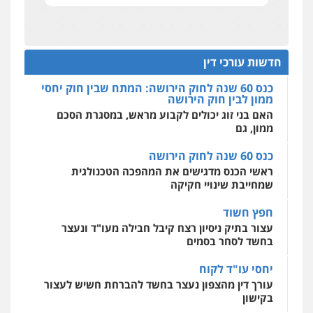
כוונת רווח
מהירות
הגנה
גיבוי
תמיכה
שירותים
מקצועיים לעורכי דין
כנס 60 שנה לחוק הירושה: המתח שבין חוק יחסי
עו"ד דרוויש נאשף
ממון לבין חוק הירושה
פלילי
פשיעה חמורה
זכויות אדם
האם בני זוג יכולים לקבוע מראש, במסגרת הסכם
חדשות עורכי דין
0527448141
ממון, גם
מרכז התחלה חדשה
אסירים
עבירות מין
שירותים מקצועיים
כנס 60 שנה לחוק הירושה
לעורכי דין
חליל ביאדי – משרד עורכי דין
ראשי הכנס מדגישים את המהפכה הטכנולגית
0544500346
פלילי
דיני תעבורה
מעצרים וחקירות
שמחייבת שינויי חקיקה
פשיעה חמורה
אסירים
0509636895
חפץ חשוד
מאיה בלום, עו"ס, טיפול ושיקום
עצור בתיק ניסיון רצח קיבל חבילה מעו"ד ונעצר
טיפול בהתמכרויות
שירותים מקצועיים
לעורכי דין
בחשד לסחר בסמים
עו"ד איהאב זבידאת
0504062539
פלילי
פשיעה חמורה
ארגוני פשע
עבירות
יחסי עו"ד לקוח
המתה
עבירות מין
עורך דין מהצפון נעצר בחשד להברחת חשיש לעצור
0509930581
עו"ד ד"ר אבי שקד
בקישון
עבירות כלכליות
הלבנת הון
חילוטים
עבירות פליליות
עו"ד ליאור קצב הורשע בבית-הדין המשמעתי
עו"ד יפעת שוורץ סיל
0544385337
בעיכוב כספים ופגיעה בכבוד המקצוע
פלילי
תעבורה
חודש בלבד לאחר שהופיע בכנס לשכת עורכי הדין,
0523379525
קצב הורשע