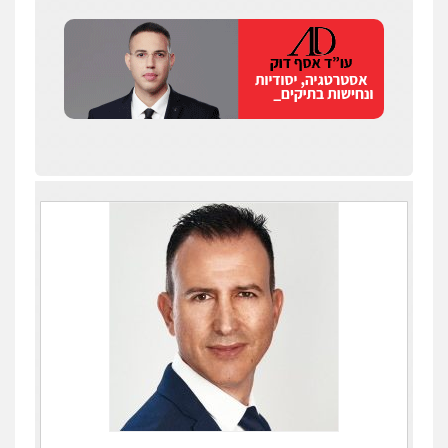
עו"ד איהאב ג'לג'ולי
פלילי
מעצרים וחקירות
עורכי דין לענייני
אסירים
0505216700
אייל בן שושן, עורך דין פלילי
פלילי
מעצרים וחקירות
פשיעה חמורה
נוער
רישום פלילי
0522763105
עו"ד שלומי שרון
פלילי
צבאי
מעצרים וחקירות
0547342002