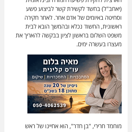
עו"ד קארין לגטיוי
פלילי
פשיעה חמורה
מעצרים וחקירות
(יאחב"ל) בחשד לקשירת קשר לביצוע פשע
0507446995
וסחיטה באיומים של אדם אחר. לאחר חקירה
ראשונית, החשוד נכלא ובהמשך הובא לבית
משפט השלום בראשון לציון בבקשה להאריך את
משרד עורכי דין טאי שרקי
פלילי
אסירים
תעבורה
מרב"ד
מעצרו בעשרה ימים.
0547556464
עו"ד אילן אלימלך
פלילי
פשיעה חמורה
תעבורה
אסירים
0522992110
עו"ד שאדי נאטור
פלילי
פשיעה חמורה
מעצרים וחקירות
0509230800
מוחמד חרירי, "בן חדר", הוא אחיינו של ראש