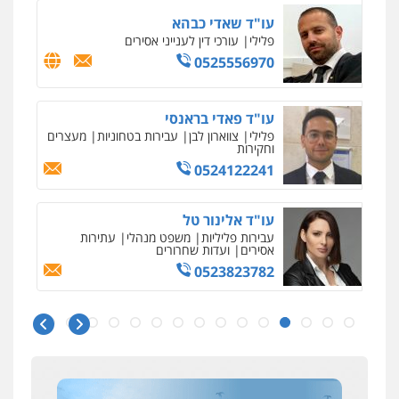
עו"ד שאדי כבהא
פלילי
עורכי דין לענייני אסירים
0525556970
עו"ד פאדי בראנסי
פלילי
צווארון לבן
עבירות בטחוניות
מעצרים
וחקירות
0524122241
עו"ד אלינור טל
עבירות פליליות
משפט מנהלי
עתירות
אסירים
ועדות שחרורים
0523823782
ניר קידר – צלם
צילום עורכי דין
שירותים מקצועיים לעורכי
דין
עו"ד אמיר כהן
0504578527
פלילי
מעצרים וחקירות
תעבורה
0537470000
רונן הלל – מוניטין