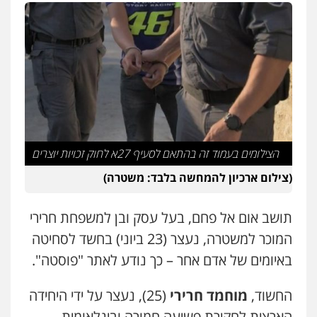
פלילי
פשיעה חמורה
מעצרים וחקירות
קטינים
0538788878
עו"ד אסף דוק
פלילי
עבירות מין
סמים והימורים
פשיעה
חמורה
חקירות ומעצרים
צווארון לבן והונאה
0526885006
הצילומים בעמוד זה בהתאם לסעיף 27א לחוק זכויות יוצרים
עו"ד שלי גורביץ – לוי
משפט פלילי
פשיעה חמורה
מעצרים
(צילום ארכיון להמחשה בלבד: משטרה)
וחקירות
צבאי
תעבורה
0544218336
תושב אום אל פחם, בעל עסק ובן למשפחת חרירי
המוכר למשטרה, נעצר (23 ביוני) בחשד לסחיטה
משרד עורכי דין חן ברוך
פלילי
דיני תעבורה
מעצרים וחקירות
באיומים של אדם אחר – כך נודע לאתר "פוסטה".
0505078733
החשוד,
מוחמד חרירי
(25), נעצר על ידי היחידה
הארצית לחקירת פשיעה חמורה ובינלאומית