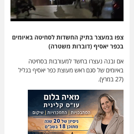
משפט פלילי
פשיעה חמורה
מעצרים
וחקירות
צבאי
תעבורה
0544218336
משרד עורכי דין חן ברוך
צפו במעצר בתיק החשדות לסחיטה באיומים
פלילי
דיני תעבורה
מעצרים וחקירות
בכפר יאסיף (דוברות משטרה)
0505078733
אם ובנה נעצרו בחשד למעורבות בסחיטה
עו"ד קארין לגטיוי
באיומים של סגם ראש מעוצת כפר יאסיף בגליל
פלילי
פשיעה חמורה
מעצרים וחקירות
(27 במרץ).
0507446995
משרד עורכי דין טאי שרקי
פלילי
אסירים
תעבורה
מרב"ד
0547556464