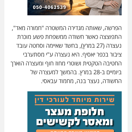
עו"ד אילן אלימלך
פלילי
פשיעה חמורה
תעבורה
אסירים
0522992110
הפרשה, שאותה מגדירה המשטרה "חמורה מאד",
התפוצצה כאשר חשודה ממשפחת פשע מוכרת
עו"ד שאדי נאטור
פלילי
פשיעה חמורה
מעצרים וחקירות
נעצרה (27 במרץ), בחשד שאיימה וסחטה עובד
0509230800
ציבור בכפר יאסיף. היא נעצרה ע"י מסתערבי
החטיבה הטקטית ושוטרי מחוז חוף ומעצרה הוארך
גיל דביר – משרד עורכי דין
ביומיים ב-28 במרץ. בהמשך למעצרה של
פלילי
פשיעה כלכלית
צווארון לבן
החשודה, נעצר בנה, מחמוד עבאסי.
0506217771
סלימאן אבו שעירה – משרד עורכי דין
פלילי
בטחוני
צבאי
נזיקין
0547780927