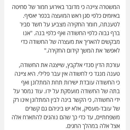
המשטרה ציינה כי מדובר באירוע חמור של סחיטה
באיומים כלפי סגן ראש המועצה בכפר יאסיף.
לטענתה, חומר החקירה מצביע על חשד סביר
ברף גבוה כלפי החשודה ואף כלפי בנה. "אנו
עו"ד אייל אביטל
מבקשים להאריך את מעצרה של החשודה כדי
פלילי
פשיעה חמורה
מעצרים וחקירות
לאפשר את המשך קידום החקירה."
0544712201
עורכת הדין סנדי אלקבץ, שייצגה את החשודה,
עו"ד רונן בנדל
טענה מנגד כי לחשודה אין עבר פלילי. היא ציינה
משפט פלילי
פשיעה חמורה
פלילי
כי החשודה עובדת ישירות תחת המתלונן ואף
0524282442
בתה של החשודה מועסקת על ידו. עוד נמסר על
ידי החשודה, כי הקשר בינה לבין המתלונן אינו רק
כבריאן, מזר – משרד עורכי דין
של עובד-מעסיק, אלא יש ביניהם גם קשרים
פלילי
מעצרים וחקירות
0543986802
משפחתיים, עד כדי כך שהם נוהגים להתארח אלה
אצל אלה במהלך החגים.