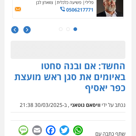
פלילי
משפחה
503456449
עו"ד איהאב ג'לג'ולי
פלילי
מעצרים וחקירות
עורכי דין לענייני
אסירים
0505216700
החשד: אם ובנה סחטו
אייל בן שושן, עורך דין פלילי
פלילי
מעצרים וחקירות
פשיעה חמורה
באיומים את סגן ראש מועצת
נוער
רישום פלילי
0522763105
כפר יאסיף
עו"ד שלומי שרון
נכתב על ידי
וויסאם גוטאני
, ב-30/03/2025 21:38
פלילי
צבאי
מעצרים וחקירות
0547342002
sage
Facebook
Email
WhatsApp
Twitter
שתף כתבה עם
עו"ד אלון קריטי