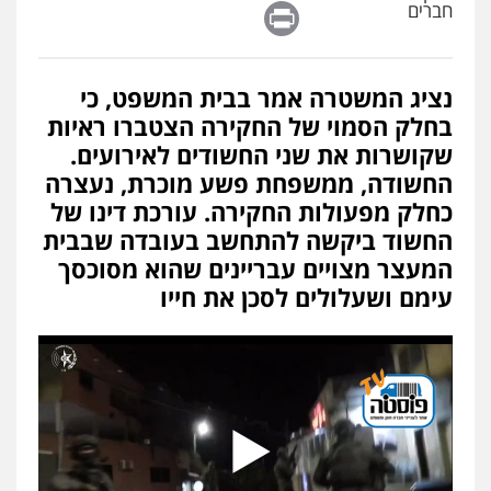
Print
חברים
פלילי
כלכלי
אלימות
סמים
מעצרים
0525544654
נציג המשטרה אמר בבית המשפט, כי
עו"ד דפנה לביא
בחלק הסמוי של החקירה הצטברו ראיות
משפחה
גישור
שקושרות את שני החשודים לאירועים.
0507206063
החשודה, ממשפחת פשע מוכרת, נעצרה
כחלק מפעולות החקירה. עורכת דינו של
החשוד ביקשה להתחשב בעובדה שבבית
עו"ד זוהר ארבל
פלילי
פשיעה חמורה
מעצרים וחקירות
המעצר מצויים עבריינים שהוא מסוכסך
קטינים
עימם ושעלולים לסכן את חייו
0538788878
עו"ד אסף דוק
פלילי
עבירות מין
סמים והימורים
פשיעה
חמורה
חקירות ומעצרים
צווארון לבן והונאה
0526885006
עו"ד שלי גורביץ – לוי