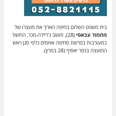
עו"ד אסף גונן
פלילי
פשע חמור
תעבורה
צבא
מעצרים
וחקירות
0542255161
בית משפט השלום בחיפה האריך את מעצרו של
גל דהן – משרד עורך דין פלילי
מחמוד עבאסי
(28), תושב ג'דיידה-מכר, החשוד
פלילי
פשיעה חמורה
סמים
מעצרים
וחקירות
במעורבות בפרשת סחיטה ואיומים כלפי סגן ראש
0544723840
המועצה בכפר יאסיף (28 במרץ).
עו"ד ראוף נג'אר
פלילי
עורכי דין לענייני אסירים
מעצרים
סמים
רכוש
0548009246
דוד אפרים משרד עורכי דין
פלילי
צווארון לבן
מס הכנסה
מע"מ
0506209859