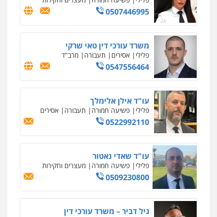
וחקירות
0544723840
עו"ד ראוף נג'אר
פלילי
עורכי דין לענייני אסירים
מעצרים
סמים
רכוש
0548009246
דוד אפרים משרד עורכי דין
פלילי
צווארון לבן
מס הכנסה
מע"מ
0506209859
עדי כרמלי – חברת עו"ד
פלילי
כלכלי
עורכי דין לענייני אסירים
0525060666
גיא זהבי משרד עורכי דין