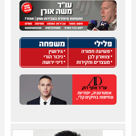
עו"ד איהאב ג'לג'ולי
פלילי
מעצרים וחקירות
עורכי דין לענייני
אסירים
0505216700