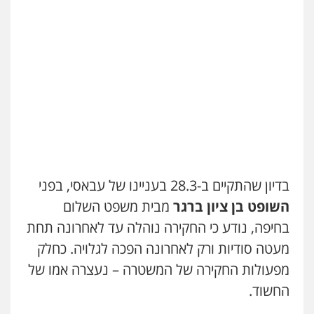
עדי כרמלי – חברת עו"ד
פלילי
כלכלי
עורכי דין לענייני אסירים
0525060666
גיא זהבי משרד עורכי דין
פלילי
משפחה
503456449
עו"ד איהאב ג'לג'ולי
בדיון שהתקיים ב-28.3 בעניינו של עבאסי, בפני
פלילי
מעצרים וחקירות
עורכי דין לענייני
אסירים
השופט בן ציון ברגר
מבית משפט השלום
0505216700
בחיפה, נודע כי החקירה נוהלה עד לאחרונה תחת
מעטה סודיות ורק לאחרונה הפכה לגלויה. כחלק
אייל בן שושן, עורך דין פלילי
מפעולות החקירה של המשטרה – נעצרה אמו של
פלילי
מעצרים וחקירות
פשיעה חמורה
נוער
רישום פלילי
החשוד.
0522763105