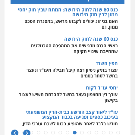
0527448141
ממון, גם
מרכז התחלה חדשה
אסירים
עבירות מין
שירותים מקצועיים
כנס 60 שנה לחוק הירושה
לעורכי דין
חליל ביאדי – משרד עורכי דין
ראשי הכנס מדגישים את המהפכה הטכנולגית
0544500346
פלילי
דיני תעבורה
מעצרים וחקירות
שמחייבת שינויי חקיקה
פשיעה חמורה
אסירים
0509636895
חפץ חשוד
מאיה בלום, עו"ס, טיפול ושיקום
עצור בתיק ניסיון רצח קיבל חבילה מעו"ד ונעצר
טיפול בהתמכרויות
שירותים מקצועיים
לעורכי דין
בחשד לסחר בסמים
עו"ד איהאב זבידאת
0504062539
פלילי
פשיעה חמורה
ארגוני פשע
עבירות
יחסי עו"ד לקוח
המתה
עבירות מין
עורך דין מהצפון נעצר בחשד להברחת חשיש לעצור
0509930581
עו"ד ד"ר אבי שקד
בקישון
עבירות כלכליות
הלבנת הון
חילוטים
עבירות פליליות
עו"ד ליאור קצב הורשע בבית-הדין המשמעתי
עו"ד יפעת שוורץ סיל
0544385337
בעיכוב כספים ופגיעה בכבוד המקצוע
פלילי
תעבורה
חודש בלבד לאחר שהופיע בכנס לשכת עורכי הדין,
0523379525
קצב הורשע
איתי חקירות – שירותים לעורכי דין
חקירות פרטיות
חקירות כלכליות
חקירות
10 מיליון
אישות
איתורים
עו"ד אליה חן ברק
עורך-דין חשוד בהעלמת הכנסות והתחמקות ממס
0537865001
פלילי
פשיעה חמורה
ליווי וייצוג בחקירות
רכישה
ומעצרים
אסירים
נוער