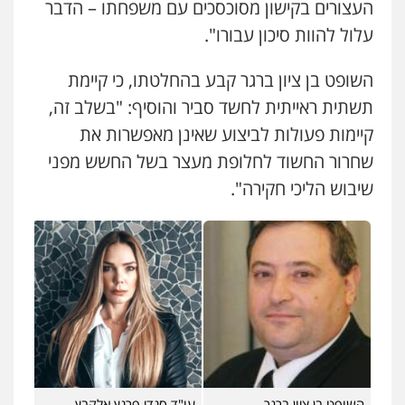
העצורים בקישון מסוכסכים עם משפחתו – הדבר
עלול להוות סיכון עבורו".
עו"ד אסף דוק
פלילי
עבירות מין
סמים והימורים
פשיעה
חמורה
חקירות ומעצרים
צווארון לבן והונאה
השופט בן ציון ברגר קבע בהחלטתו, כי קיימת
0526885006
תשתית ראייתית לחשד סביר והוסיף: "בשלב זה,
קיימות פעולות לביצוע שאינן מאפשרות את
שחרור החשוד לחלופת מעצר בשל החשש מפני
שיבוש הליכי חקירה".
השופט בן ציון ברגר
עו"ד סנדי פרנץ אלקבץ