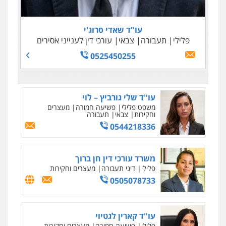
0505645022
0509100397
0545243703
עו"ד נדב גרינולד
0509230800
פלילי
תעבורה
עורכי דין לענייני אסירים
צבאי
עו"ד שאדי סרוג'י
0508848606
פלילי
תעבורה
צבאי
עורכי דין לענייני אסירים
גיל דביר – משרד עורכי דין
פלילי
פשיעה כלכלית
צווארון לבן
0525450255
0506217771
סלימאן אבו שעירה – משרד עורכי דין
פלילי
בטחוני
צבאי
נזיקין
0547780927
עו"ד אסף גונן
פלילי
פשע חמור
תעבורה
צבא
מעצרים
וחקירות
0542255161
גל דהן – משרד עורך דין פלילי
פלילי
פשיעה חמורה
סמים
מעצרים