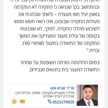
ובהתחשב בכך שנראה כי החקירה לא התקדמה
קורל קרוז – עורך דין פלילי
משפט פלילי
באופן יעיל מאז מעצרה – ולאחר שבחנתי את
0545437431
פעולות החקירה שבוצעו, איני רואה חשש ממשי
לשיבוש מהלכי החקירה. לפיכך, לא שוכנעתי
עו"ד עלי סעדי
בקיומה של עילת מעצר המצדיקה את המשך
פלילי
פשיעה חמורה
ליווי וייצוג בחקירות
ומעצרים
החזקתה של החשודה במעצר מאחורי סורג
0508824984
ובריח."
עו"ד תומר בנישתי
בסיום החלטתה הורתה השופטת על שחרור
פלילי
מעצרים וחקירות
צווארון לבן
פשיעה
חמורה
החשודה למעצר בית בתנאים מגבילים.
0546657865
עו"ד שגיא אקו
פלילי
מעצרים וחקירות
סמים
עבירות מין
עורכי דין לענייני אסירים
0525279829