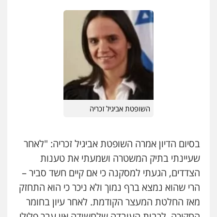
עו"ד בועז קניג
פלילי
משפחה
כלכלי
צבאי
0507003001
מנשה, אלמוג – עורכי דין
פלילי
עבירות תנועה
צווארון לבן
תעבורה
עורכי דין לענייני אסירים
מעצרים וחקירות
0546470989
השופטת אביגיל זכריה
עו"ד אבי כהן
פלילי
פשיעה חמורה
קטינים
אלימות
סמים
עבירות מין
בסיום הדיון אמרה השופטת אביגיל זכריה: "לאחר
0523647066
שעיינתי בתיק המשטרה ושמעתי את טענות
הצדדים, הגעתי למסקנה כי אם קיים חשד סביר –
ויקי שמואל – משרד עו"ד
הרי שהוא נמצא ברף נמוך ולא ניכר כי הוא התחזק
פלילי
משפט פלילי
0528959600
מאז החלטת המעצר הקודמת. לאחר עיון בחומר
החקירה, לרבות העובדה שלחשודה אין עבר פלילי