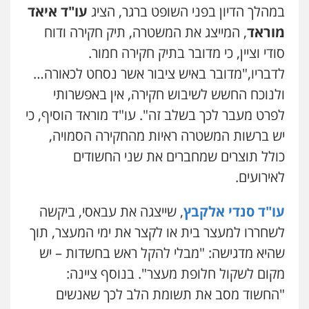
במהלך הדיון בפני השופט ברגר, הציג
עו"ד איאד
עו"ד שלומי שרון
מוראד
, המייצג את המשטרה, תיק חקירה ודוח
פלילי
צבאי
מעצרים וחקירות
סודי וציין, כי מדובר בתיק חקירה חמור.
0547342002
לדבריו,"מדובר באיש ציבור אשר נסחט לכאורה…
ולנוכח החשש לשיבוש חקירה, אין באפשרותי
עו"ד אלון קריטי
לפרט מעבר לכך בשלב זה". עו"ד מוראד הוסיף, כי
פלילי
כלכלי
אלימות
סמים
מעצרים
יש ברשות המשטרה ראיות מהחקירה הסמויה,
0525544654
כולל תוצרים שמחברים את שני החשודים
לאירועים.
עו"ד דפנה לביא
משפחה
גישור
עו"ד סנדי אלקבץ
, שייצגה את עבאסי, ביקשה
0507206063
לשחררו למעצר בית או לקצר את ימי המעצר, תוך
שהיא מדגישה: "מבלי להקל ראש בחשדות – יש
עו"ד זוהר ארבל
פלילי
פשיעה חמורה
מעצרים וחקירות
מקום לשקול חלופת מעצר". בנוסף ציינה:
קטינים
"החשוד מסב את תשומת הלב לכך שאנשים
0538788878