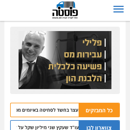
נצרת: בן 28 נעצר בחשד לסחיטה באיומים מטלפון שאינו שלו
כל המבזקים
צווארון לבן
מאסר בפועל לעו"ד שעקץ שני מיליון שקל על דירה השייכת לקוח