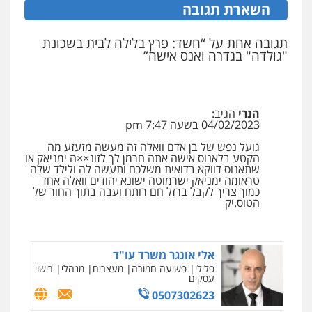
השארת תגובה
קורל קרוז – עורך דין פלילי
משפט פלילי
תגובה אחת על “חשד: פרץ בלילה לבית בשכונת
0545437431
"גולדה" בגדרה ואנס אישה”
עו"ד עלי סעדי
פלילי
פשיעה חמורה
ליווי וייצוג בחקירות
הנרי
הגיב:
ומעצרים
04/02/2023 בשעה 7:47 pm
0508824984
גועל נפש של בן אדם וואלה זה מעשה מזעזע מה
הקטע בלאנוס אישה אתה חרמן לך לזונ××ה ימניאק או
שתאנוס דווקא בדואית משלכם ותעשה לה ולילד שלה
עו"ד שגיא אקו
טראומה ימניאק ישרמוטה ישונא יהודים וואלה אחד
פלילי
מעצרים וחקירות
סמים
עבירות מין
כמוך צריך לקבל ברזל חם רותח ועבה בתוך החור של
עורכי דין לענייני אסירים
הטוס.יק
0525279829
אלי אונגר משרד עו"ד
פלילי
פשיעה חמורה
מעצרים
מנהלי
רישוי
עסקים
0507302623