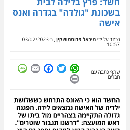
חשד: פרץ בלילה לבית
פלילי
מעצרים וחקירות
עורכי דין לענייני
בשכונת "גולדה" בגדרה ואנס
אסירים
0505216700
אישה
עו"ד שלומי שרון
נכתב על ידי
מיכאל פרוסמושקין
, ב-03/02/2023
פלילי
צבאי
מעצרים וחקירות
10:57
0547342002
sage
Facebook
Email
WhatsApp
Twitter
עו"ד אלון קריטי
שתף כתבה עם
פלילי
כלכלי
אלימות
סמים
מעצרים
Print
חברים
0525544654
החשד הוא כי האונס התרחש כששלושת
מנשה, אלמוג – עורכי דין
פלילי
עבירות תנועה
צווארון לבן
תעבורה
ילדיה של האישה נמצאים לידה. הפגנה
עורכי דין לענייני אסירים
מעצרים וחקירות
גדולה התקיימה בצהריים מול ביתו של
0546470989
ראש המועצה: "דרשנו תגבור שוטרים".