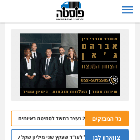
נצרת: בן 28 נעצר בחשד לסחיטה באיומים מטלפון שאינו שלו
כל המבזקים
צווארון לבן
מאסר בפועל לעו"ד שעקץ שני מיליון שקל על דירה השייכת לקו