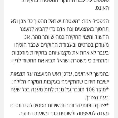
האונס.
המפכ״ל אמר: "משטרת ישראל תהפוך כל אבן ולא
תחסוך באמצעים וכח אדם כדי להביא למעצר
עו"ד דותן דניאלי
החשוד ומיצוי החקירה כמה שיותר מהר. אני
פלילי
פשיעה חמורה
צווארון לבן
פשיעה
כלכלית
עורכי דין לענייני אסירים
נוער
מעודכן בפרטים ובעבודת החוקרים שכבר הוכיחו
0542442982
בעבר לא אחת את מקצועיותם בחקירות מורכבות
ומתחייב כי משטרת ישראל תביא את החשוד לדין״.
עו"ד שנהב אילון
פלילי
פשיעה חמורה
חקירות ומעצרים
נוער
עורכי דין לענייני אסירים
תעבורה
בהמשך לאירועים, עדכן ראש המועצה על תוצאות
0549475678
ישיבת חירום שהתקיימה בעקבות המקרה הלילה:
*מוקד 106 תוגבר על מנת לתת מענה בכל שעה
עו"ד אורנת קמרון
בעת הצורך.
פלילי
תעבורה
עורכי דין לענייני אסירים
משפחה
נוער
*יצויין כי צוותי הרווחה והשירות הפסיכולוגי נותנים
0505417090
מענה למשפחה ולשכנים כבר משעות הבוקר.