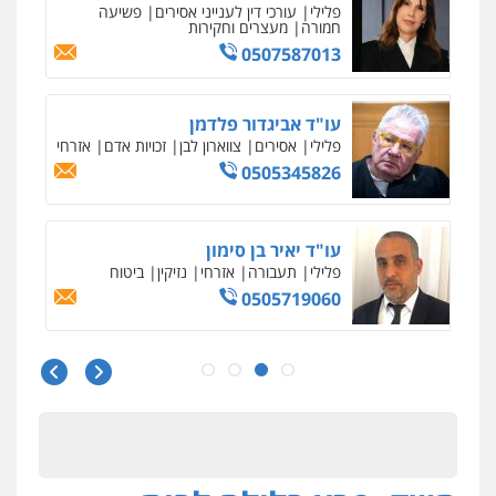
פלילי
פשיעה חמורה
סמים
מעצרים
וחקירות
0544723840
עו"ד ראוף נג'אר
פלילי
עורכי דין לענייני אסירים
מעצרים
סמים
רכוש
0548009246
עו"ד אלון ארז
פלילי
צבאי
סמים
אלימות במשפחה
צווארון
לבן
0507368203
שחר לדובסקי, עו"ד
פלילי
מעצרים וחקירות
עבירות המתה
עורכי
דין לענייני אסירים
0507913332
עו"ד איהאב ג'לג'ולי