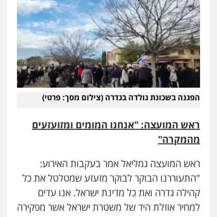
עו"ד איהאב ג'לג'ולי
פלילי
מעצרים וחקירות
עורכי דין לענייני
אסירים
0505216700
עו"ד שלומי שרון
פלילי
צבאי
מעצרים וחקירות
הפגנה בשכונת גולדה בגדרה (צילום מסך: פרטי)
0547342002
ראש המועצה: "אנחנו המומים ומזועזעים
מהמקרה"
עו"ד אלון קריטי
פלילי
כלכלי
אלימות
סמים
מעצרים
0525544654
ראש המועצה גמליאל אמר בעקבות האירוע:
"התעוררנו הבוקר לבוקר מזעזע שמטלטל את כל
קהילה גדרה ואת כל מדינת ישראל. אנו עדים
מנשה, אלמוג – עורכי דין
פלילי
עבירות תנועה
צווארון לבן
תעבורה
למחיר אוזלת היד של משטרת ישראל אשר מפקירה
עורכי דין לענייני אסירים
מעצרים וחקירות