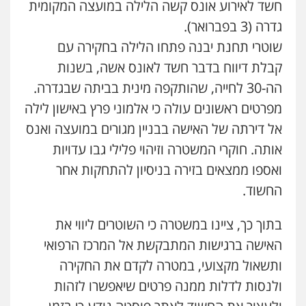
חשד לאירוע אונס קשה הלילה במועצה המקומית
משרד עורכי דין חן ברוך
גדרה (3 בפברואר).
פלילי
דיני תעבורה
מעצרים וחקירות
0505078733
שוטרי תחנת יבנה פתחו הלילה בחקירה עם
קבלת דיווח בדבר חשד לאונס אשה, בשנות
הה-30 לחייה, שהותקפה מינית בביתה שבגדרה.
עו"ד קארין לגטיוי
מפרטים ראשונים עולה כי אלמוני פרץ באישון לילה
פלילי
פשיעה חמורה
מעצרים וחקירות
0507446995
אל דירתה של האישה בבניין מגורים במועצה ואנס
אותה. חוקרי המשטרה וזיהוי פלילי גבו עדויות
ואספו ממצאים בזירה בניסיון להתחקות אחר
עו"ד ירון גיגי
פלילי
צווארון לבן
מעצרים
הליכי הסגרה
החשוד.
0522249087
בתוך כך, ציינו במשטרה כי השוטרים ליווי את
האישה ברגישות המתבקשת אל המרכז הרפואי
עו"ד רועי אטיאס
משפט פלילי
פשיעה חמורה
צווארון לבן
ותשאול מקצועי, במטרה לקדם את החקירה
525043999
ולנסות לדלות ממנה פרטים שיאפשרו לזהות