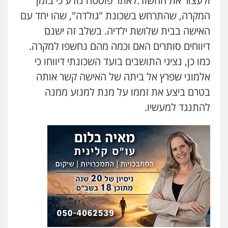
ולעצור את החשוד.לאתר פוסטה נודע כי בזמן
עו"ד אסף כהן
המקרה, שהתרחש בשכונת "גולדה", שהו יחד עם
פלילי
פשיעה חמורה
סמים והימורים
האישה בבית שלושת ילדיה. בשלב זה ישנם
מעצרים וחקירות
0526555488
דיווחים סותרים האם וכמה מהם נחשפו למקרה.
כמו כן, נציגי התושבים בועד השכונתי דיווחו כי
משרד עורכי דין טאי שרקי
אלמוני שפרץ אל ביתה של האישה קשר אותה
פלילי
אסירים
תעבורה
מרב"ד
בטרם ביצע את זממו על מנת למנוע ממנה
0547556464
להתנגד למעשיו.
עו"ד אילן אלימלך
פלילי
פשיעה חמורה
תעבורה
אסירים
0522992110
עו"ד שאדי נאטור
פלילי
פשיעה חמורה
מעצרים וחקירות
0509230800