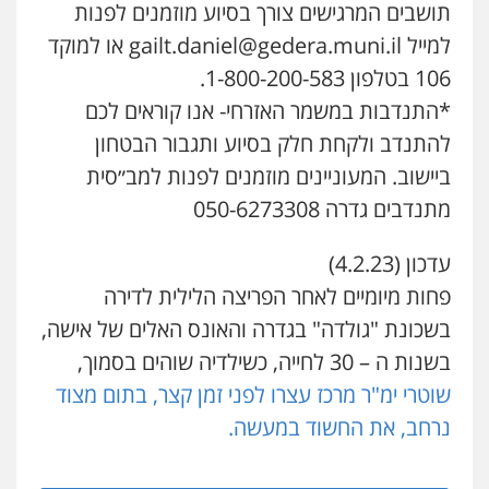
תושבים המרגישים צורך בסיוע מוזמנים לפנות
שני אלגרבלי – משרד עורכי דין
למייל gailt.daniel@gedera.muni.il או למוקד
פלילי
עורכי דין לענייני אסירים
תעבורה
0507120031
106 בטלפון 1-800-200-583.
*התנדבות במשמר האזרחי- אנו קוראים לכם
להתנדב ולקחת חלק בסיוע ותגבור הבטחון
עו"ד אייל אביטל
פלילי
פשיעה חמורה
מעצרים וחקירות
ביישוב. המעוניינים מוזמנים לפנות למב״סית
0544712201
מתנדבים גדרה 050-6273308
עדכון (4.2.23)
עו"ד בועז קניג
פחות מיומיים לאחר הפריצה הלילית לדירה
פלילי
משפחה
כלכלי
צבאי
0507003001
בשכונת "גולדה" בגדרה והאונס האלים של אישה,
בשנות ה – 30 לחייה, כשילדיה שוהים בסמוך,
שוטרי ימ"ר מרכז עצרו לפני זמן קצר, בתום מצוד
ויקי שמואל – משרד עו"ד
פלילי
משפט פלילי
נרחב, את החשוד במעשה.
0528959600