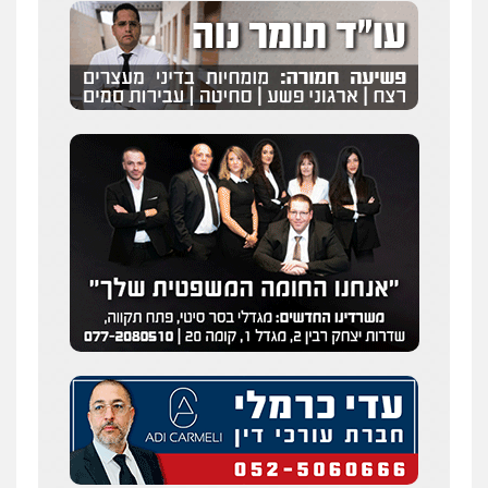
0505216700
עו"ד שלומי שרון
פלילי
צבאי
מעצרים וחקירות
0547342002
עו"ד אלון קריטי
פלילי
כלכלי
אלימות
סמים
מעצרים
0525544654
מנשה, אלמוג – עורכי דין
פלילי
עבירות תנועה
צווארון לבן
תעבורה
עורכי דין לענייני אסירים
מעצרים וחקירות
0546470989
עו"ד זוהר ארבל
פלילי
פשיעה חמורה
מעצרים וחקירות
קטינים