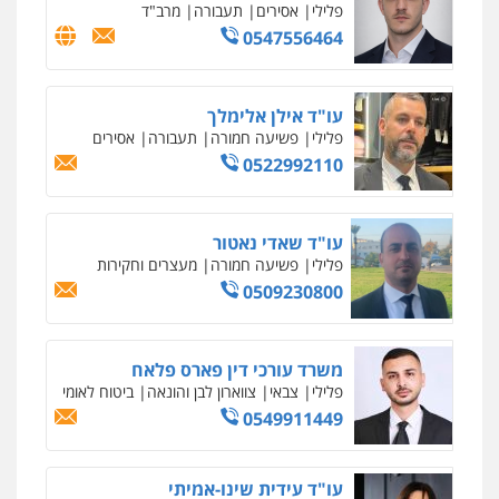
פלילי
כלכלי
פשיעה חמורה
נוער
0505555110
עו"ד משה פלמור
פלילי
כלכלי
צווארון לבן
עורכי דין לענייני
אסירים
0549732303
סלימאן אבו שעירה – משרד עורכי דין
פלילי
בטחוני
צבאי
נזיקין
0547780927
עו"ד אסף גונן
פלילי
פשע חמור
תעבורה
צבא
מעצרים
וחקירות
0542255161
גל דהן – משרד עורך דין פלילי