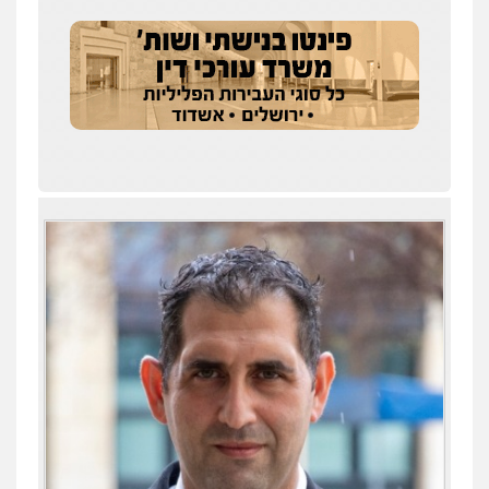
0538788878
עו"ד אסף דוק
פלילי
עבירות מין
סמים והימורים
פשיעה
חמורה
חקירות ומעצרים
צווארון לבן והונאה
0526885006
עו"ד שלי גורביץ – לוי
משפט פלילי
פשיעה חמורה
מעצרים
וחקירות
צבאי
תעבורה
0544218336
עו"ד שאדי כבהא
פלילי
עורכי דין לענייני אסירים
0525556970
משרד עורכי דין חן ברוך
עו"ד תומר נוה
פלילי
דיני תעבורה
מעצרים וחקירות