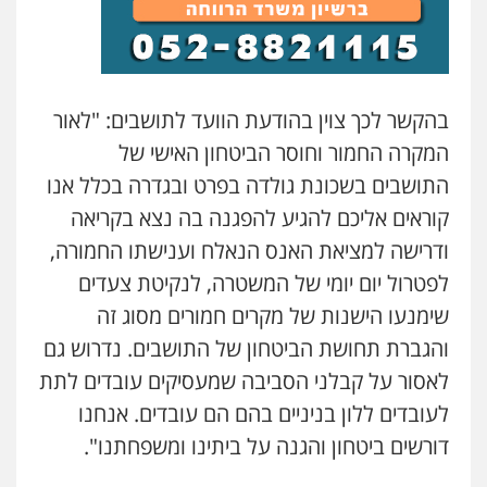
עו"ד נס בן נתן
פלילי
כלכלי
פשיעה חמורה
נוער
0505555110
בהקשר לכך צוין בהודעת הוועד לתושבים: "לאור
המקרה החמור וחוסר הביטחון האישי של
עו"ד משה פלמור
התושבים בשכונת גולדה בפרט ובגדרה בכלל אנו
פלילי
כלכלי
צווארון לבן
עורכי דין לענייני
אסירים
קוראים אליכם להגיע להפגנה בה נצא בקריאה
0549732303
ודרישה למציאת האנס הנאלח וענישתו החמורה,
לפטרול יום יומי של המשטרה, לנקיטת צעדים
סלימאן אבו שעירה – משרד עורכי דין
שימנעו הישנות של מקרים חמורים מסוג זה
פלילי
בטחוני
צבאי
נזיקין
0547780927
והגברת תחושת הביטחון של התושבים. נדרוש גם
לאסור על קבלני הסביבה שמעסיקים עובדים לתת
לעובדים ללון בניניים בהם הם עובדים. אנחנו
עו"ד אסף גונן
פלילי
פשע חמור
תעבורה
צבא
מעצרים
דורשים ביטחון והגנה על ביתינו ומשפחתנו".
וחקירות
0542255161