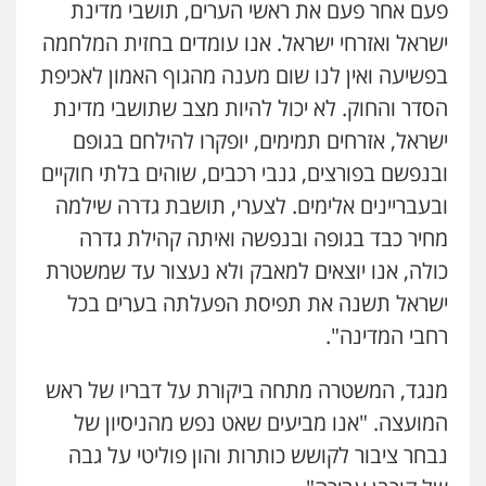
0546470989
פעם אחר פעם את ראשי הערים, תושבי מדינת
ישראל ואזרחי ישראל. אנו עומדים בחזית המלחמה
עו"ד זוהר ארבל
בפשיעה ואין לנו שום מענה מהגוף האמון לאכיפת
פלילי
פשיעה חמורה
מעצרים וחקירות
הסדר והחוק. לא יכול להיות מצב שתושבי מדינת
קטינים
0538788878
ישראל, אזרחים תמימים, יופקרו להילחם בגופם
ובנפשם בפורצים, גנבי רכבים, שוהים בלתי חוקיים
עו"ד אסף דוק
ובעבריינים אלימים. לצערי, תושבת גדרה שילמה
פלילי
עבירות מין
סמים והימורים
פשיעה
חמורה
חקירות ומעצרים
צווארון לבן והונאה
מחיר כבד בגופה ובנפשה ואיתה קהילת גדרה
0526885006
כולה, אנו יוצאים למאבק ולא נעצור עד שמשטרת
ישראל תשנה את תפיסת הפעלתה בערים בכל
רחבי המדינה".
מנגד, המשטרה מתחה ביקורת על דבריו של ראש
המועצה. "אנו מביעים שאט נפש מהניסיון של
נבחר ציבור לקושש כותרות והון פוליטי על גבה