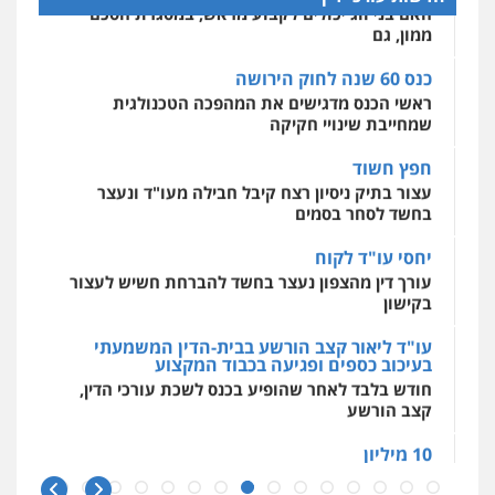
0525077716
ממון, גם
מרכז התחלה חדשה
אסירים
עבירות מין
שירותים מקצועיים
כנס 60 שנה לחוק הירושה
לעורכי דין
עו"ד יניב זוסמן
ראשי הכנס מדגישים את המהפכה הטכנולגית
0544500346
פלילי
כלכלי
פשיעה חמורה
מעצרים
שמחייבת שינויי חקיקה
וחקירות
0525199949
חפץ חשוד
מאיה בלום, עו"ס, טיפול ושיקום
עצור בתיק ניסיון רצח קיבל חבילה מעו"ד ונעצר
טיפול בהתמכרויות
שירותים מקצועיים
לעורכי דין
בחשד לסחר בסמים
עו"ד אמיר נאטור
0504062539
פלילי
פשיעה חמורה
צווארון לבן
מעצרים
יחסי עו"ד לקוח
0543326767
עורך דין מהצפון נעצר בחשד להברחת חשיש לעצור
עו"ד ד"ר אבי שקד
בקישון
עבירות כלכליות
הלבנת הון
חילוטים
עבירות פליליות
עו"ד פאדי זועבי
עו"ד ליאור קצב הורשע בבית-הדין המשמעתי
0544385337
בעיכוב כספים ופגיעה בכבוד המקצוע
פלילי
פשיעה חמורה
סמים
עורכי דין לענייני
אסירים
תעבורה
חודש בלבד לאחר שהופיע בכנס לשכת עורכי הדין,
קצב הורשע
0506984757
איתי חקירות – שירותים לעורכי דין
חקירות פרטיות
חקירות כלכליות
חקירות
10 מיליון
אישות
איתורים
עו"ד אתנה אדרי
עורך-דין חשוד בהעלמת הכנסות והתחמקות ממס
0537865001
פשיעה חמורה
כלכלי
פלילי
מעצרים
רכישה
וחקירות
עורכי דין לענייני אסירים