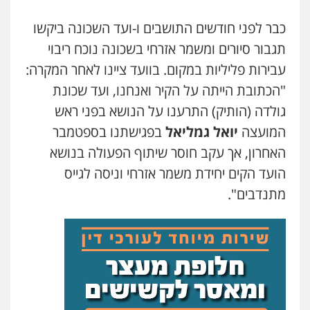
משרד עורכי דין פארס פלאח
כבר לפני חודשים התושבים ו-ועד השכונה ביקשו
פלילי
צבאי
צווארון לבן והונאה
ביטוח לאומי
תגבור סיורים ומשמר אזרחי בשכונה נוכח ריבוי
0549911449
עבירות פליליות במקום. בוועד ציינו לאחר המקרה:
"הכתובת הייתה על הקיר ואנחנו, ועד שכונת
עו"ד עידית שינו-אמיתי
גולדה (הותיק) התרענו על הנושא בפני ראש
פלילי
עורכי דין לענייני אסירים
פשיעה
חמורה
מעצרים וחקירות
המועצה
יואל גמליאל
בפגישתנו בספטמבר
0507587013
האחרון, אך עקב חוסר שיתוף הפעולה בנושא
הועד הקים יחידת משמר אזרחי וניסה לגייס
עו"ד אביגדור פלדמן
מתנדבים".
פלילי
אסירים
צווארון לבן
זכויות אדם
אזרחי
0505345826
עו"ד יאיר בן סימון
פלילי
תעבורה
אזרחי
נזיקין
ביטוח
0505719060