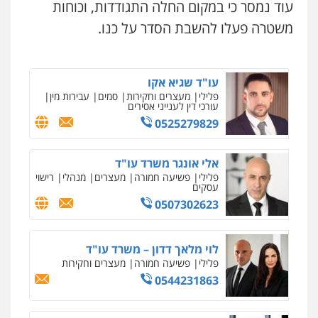
עו"ד תומר בנישתי
עוד נמסר כי במקום החלה התגודדות, וכוחות
פלילי
מעצרים וחקירות
צווארון לבן
פשיעה
סלימאן אבו שעירה – משרד עורכי דין
חמורה
משטרה פעלו להשבת הסדר על כנו.
פלילי
בטחוני
צבאי
נזיקין
0546657865
0547780927
ניר קידר – צלם
צילום עורכי דין
שירותים מקצועיים לעורכי
דין
עו"ד שגיא אקו
עו"ד אסף גונן
0504578527
פלילי
מעצרים וחקירות
סמים
עבירות מין
עורכי דין לענייני אסירים
פלילי
פשע חמור
תעבורה
צבא
מעצרים
וחקירות
0525279829
רונן הלל – מוניטין
0542255161
מחיקת כתבות מגוגל ודחיקת אזכורים
שליליים
שירותים מקצועיים לעורכי דין
אלי אונגר משרד עו"ד
גל דהן – משרד עורך דין פלילי
0522508109
פלילי
פשיעה חמורה
מעצרים
מנהלי
רישוי
עסקים
פלילי
פשיעה חמורה
סמים
מעצרים
וחקירות
0507302623
אחסון אתרים
0544723840
מהירות
הגנה
גיבוי
תמיכה
שירותים
מקצועיים לעורכי דין
לוי מלאך דדון – משרד עו"ד
עו"ד ראוף נג'אר
פלילי
פשיעה חמורה
מעצרים וחקירות
פלילי
עורכי דין לענייני אסירים
מעצרים
סמים
רכוש
0544231863
מרכז התחלה חדשה
0548009246
אסירים
עבירות מין
שירותים מקצועיים
לעורכי דין