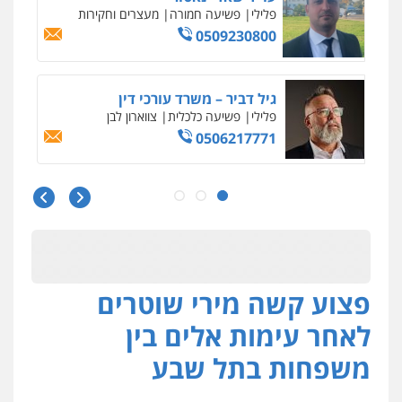
וחקירות
0542255161
גל דהן – משרד עורך דין פלילי
פלילי
פשיעה חמורה
סמים
מעצרים
וחקירות
0544723840
עו"ד ראוף נג'אר
פלילי
עורכי דין לענייני אסירים
מעצרים
סמים
רכוש
0548009246
דוד אפרים משרד עורכי דין
פצוע קשה מירי שוטרים
פלילי
צווארון לבן
מס הכנסה
מע"מ
לאחר עימות אלים בין
0506209859
משפחות בתל שבע
עדי כרמלי – חברת עו"ד