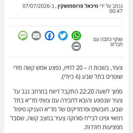
פלילי
כלכלי
עורכי דין לענייני אסירים
נכתב על ידי
מיכאל פרוסמושקין
, ב-07/07/2026
0525060666
00:47
גיא זהבי משרד עורכי דין
sage
Facebook
Email
WhatsApp
Twitter
פלילי
משפחה
שתף כתבה עם
Print
חברים
503456449
עו"ד איהאב ג'לג'ולי
צעיר, בשנות ה – 20 לחייו, נפצע אמש קשה מירי
פלילי
מעצרים וחקירות
עורכי דין לענייני
אסירים
שוטרים בתל שבע (6 ביולי).
0505216700
סמוך לשעה 22:20 התקבל דיווח במרחב נגב על
אייל בן שושן, עורך דין פלילי
צעיר שנפצע והובא לחבירה עם צוותי מד"א בתל
פלילי
מעצרים וחקירות
פשיעה חמורה
נוער
רישום פלילי
שבע. חובשים ופרמדיקים של מד"א העניקו טיפול
0522763105
רפואי ופינו לבי"ח סורוקה צעיר במצב קשה, שסבל
מפציעות חודרות.
עו"ד שלומי שרון