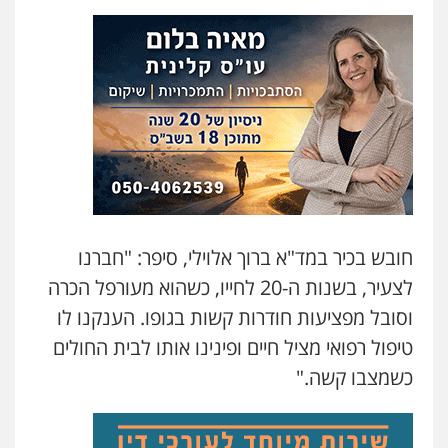
פלילי
צבאי
מעצרים וחקירות
0547342002
עו"ד אלון קריטי
פלילי
כלכלי
אלימות
סמים
מעצרים
0525544654
עו"ד דפנה לביא
משפחה
גישור
חובש בכיר במד"א ברוך אלוילי, סיפר: "חברנו
0507206063
לצעיר, בשנות ה-20 לחייו, כשהוא מעורפל הכרה
וסובל מפציעות חודרות קשות בגופו. הענקנו לו
עו"ד אייל אביטל
עו"ד זוהר ארבל
טיפול רפואי מציל חיים ופינינו אותו לבית החולים
פלילי
פשיעה חמורה
מעצרים וחקירות
פלילי
פשיעה חמורה
מעצרים וחקירות
קטינים
0544712201
כשמצבו קשה."
0538788878
עו"ד רונן בנדל
עו"ד אסף דוק