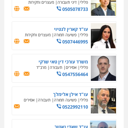
0522992110
עו"ד שאדי נאטור
פלילי
פשיעה חמורה
מעצרים וחקירות
0509230800
גיל דביר – משרד עורכי דין
פלילי
פשיעה כלכלית
צווארון לבן
0506217771
סלימאן אבו שעירה – משרד עורכי דין
פלילי
בטחוני
צבאי
נזיקין
0547780927
עו"ד אסף גונן
פלילי
פשע חמור
תעבורה
צבא
מעצרים