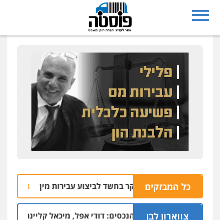
כל המבזקים
יית ראשון לציון נחקר בחשד לביצוע עבירות מין
ע
05.08 | 10:05
צווארון לבן
 בפרשת הסתרת-הנכסים: דודי אפל, מיכאל קליינר והאחים איציק ו