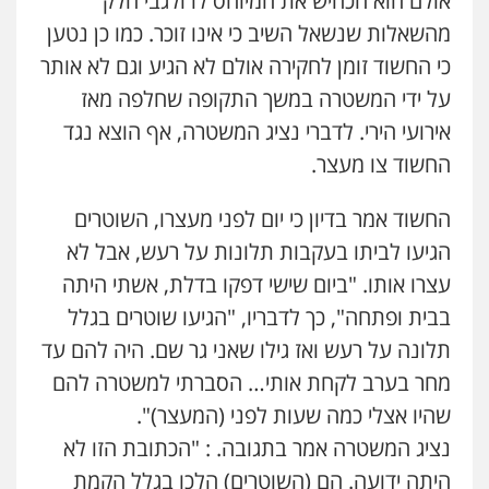
אולם הוא הכחיש את המיוחס לו ולגבי חלק
0525544654
כלכלית
עורכי דין לענייני אסירים
נוער
מהשאלות שנשאל השיב כי אינו זוכר. כמו כן נטען
0542442982
כי החשוד זומן לחקירה אולם לא הגיע וגם לא אותר
מנשה, אלמוג – עורכי דין
פלילי
עבירות תנועה
צווארון לבן
תעבורה
על ידי המשטרה במשך התקופה שחלפה מאז
עו"ד שנהב אילון
עורכי דין לענייני אסירים
מעצרים וחקירות
פלילי
פשיעה חמורה
חקירות ומעצרים
אירועי הירי. לדברי נציג המשטרה, אף הוצא נגד
0546470989
נוער
עורכי דין לענייני אסירים
תעבורה
החשוד צו מעצר.
0549475678
עו"ד זוהר ארבל
החשוד אמר בדיון כי יום לפני מעצרו, השוטרים
פלילי
פשיעה חמורה
מעצרים וחקירות
עו"ד אורנת קמרון
קטינים
פלילי
תעבורה
עורכי דין לענייני אסירים
הגיעו לביתו בעקבות תלונות על רעש, אבל לא
0538788878
משפחה
נוער
עצרו אותו. "ביום שישי דפקו בדלת, אשתי היתה
0505417090
בבית ופתחה", כך לדבריו, "הגיעו שוטרים בגלל
עו"ד אסף דוק
פלילי
עבירות מין
סמים והימורים
פשיעה
תלונה על רעש ואז גילו שאני גר שם. היה להם עד
שני אלגרבלי – משרד עורכי דין
חמורה
חקירות ומעצרים
צווארון לבן והונאה
מחר בערב לקחת אותי… הסברתי למשטרה להם
פלילי
עורכי דין לענייני אסירים
תעבורה
0526885006
0507120031
שהיו אצלי כמה שעות לפני (המעצר)".
נציג המשטרה אמר בתגובה. : "הכתובת הזו לא
עו"ד שלי גורביץ – לוי
משפט פלילי
פשיעה חמורה
מעצרים
היתה ידועה. הם (השוטרים) הלכו בגלל הקמת
עו"ד אייל אביטל
וחקירות
צבאי
תעבורה