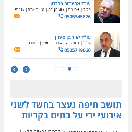
עו"ד יאיר בן סימון
פלילי
תעבורה
אזרחי
נזיקין
ביטוח
0505719060
עו"ד נס בן נתן
פלילי
כלכלי
פשיעה חמורה
נוער
0505555110
עו"ד משה פלמור
פלילי
כלכלי
צווארון לבן
עורכי דין לענייני
אסירים
0549732303
תושב חיפה נעצר בחשד לשני
אירועי ירי על בתים בקריות
סלימאן אבו שעירה – משרד עורכי דין
פלילי
בטחוני
צבאי
נזיקין
0547780927
נכתב על ידי
וויסאם גוטאני
, ב-08/01/2023 14:22