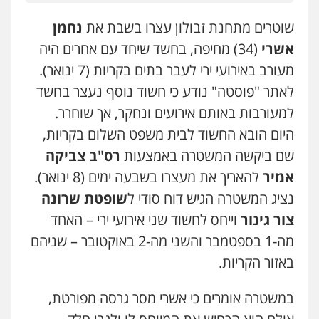
0507368203
שוטרים מתחנת זבולון עצרו בשבת את
נחמן
שחר לדובסקי, עו"ד
אשרי
(34) מחיפה, בחשד שיחד עם אחרים היה
פלילי
מעצרים וחקירות
עבירות המתה
עורכי
דין לענייני אסירים
מעורב באירועי ירי לעבר בתים בקריות (7 ינואר).
0507913332
לאתר "פוסטה" נודע כי חשוד נוסף נעצר בחשד
למעורבות באותם אירועים ונחקר, אך שוחרר.
עו"ד איהאב ג'לג'ולי
היום הובא החשוד לבית משפט השלום בקריות,
פלילי
מעצרים וחקירות
עורכי דין לענייני
אסירים
שם ביקשה המשטרה באמצעות
רס"ב צביקה
0505216700
אמיר
להאריך את מעצרו בשבעה ימים (8 ינואר).
נציג המשטרה הגיש דוח סודי ל
שופטת שרונה
עו"ד שלומי שרון
צור גינור
וייחס לחשוד שני אירועי ירי – האחד
פלילי
צבאי
מעצרים וחקירות
מה-1 בספטמבר והשני מה-2 באוקטובר – שניהם
0547342002
באזור הקריות.
עו"ד אלון קריטי
במשטרה אומרים כי אשרי מסר גרסה מפורטת,
עו"ד דותן דניאלי
פלילי
כלכלי
אלימות
סמים
מעצרים
פלילי
פשיעה חמורה
צווארון לבן
פשיעה