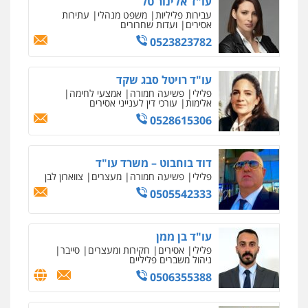
עו"ד אלינור טל
פלילי
פשיעה חמורה
תעבורה
אסירים
עבירות פליליות
משפט מנהלי
עתירות
0522992110
אסירים
ועדות שחרורים
0523823782
מרכז התחלה חדשה
אסירים
עבירות מין
שירותים מקצועיים
עו"ד שאדי נאטור
לעורכי דין
עו"ד רויטל סבג שקד
פלילי
פשיעה חמורה
מעצרים וחקירות
0544500346
פלילי
פשיעה חמורה
אמצעי לחימה
0509230800
אלימות
עורכי דין לענייני אסירים
0528615306
מאיה בלום, עו"ס, טיפול ושיקום
טיפול בהתמכרויות
שירותים מקצועיים
משרד עורכי דין פארס פלאח
לעורכי דין
פלילי
צבאי
צווארון לבן והונאה
ביטוח לאומי
דוד בוחבוט – משרד עו"ד
0504062539
0549911449
פלילי
פשיעה חמורה
מעצרים
צווארון לבן
0505542333
עו"ד ד"ר אבי שקד
עו"ד עידית שינו-אמיתי
עבירות כלכליות
הלבנת הון
חילוטים
עבירות פליליות
פלילי
עורכי דין לענייני אסירים
פשיעה
עו"ד בן ממן
חמורה
מעצרים וחקירות
0544385337
פלילי
אסירים
חקירות ומעצרים
סייבר
0507587013
ניהול משברים פליליים
0506355388
איתי חקירות – שירותים לעורכי דין
חקירות פרטיות
חקירות כלכליות
חקירות
עו"ד אביגדור פלדמן