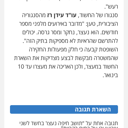
פלילי
פשיעה חמורה
מעצרים וחקירות
0544218336
רעש".
0544712201
סנגורו של החשוד,
עו"ד עידן רז
מהסנגוריה
הציבורית, טען: "מדובר באירועים מלפני מספר
עו"ד שאדי כבהא
פלילי
עורכי דין לענייני אסירים
עו"ד בועז קניג
חודשים. הוא נעצר, נחקר ומסר גרסה. יכולים
0525556970
פלילי
משפחה
כלכלי
צבאי
להתרשם שהראיות לא מספיקות בתיק הזה".
0507003001
השופטת קבעה כי חלק מפעולות החקירה
משרד עורכי דין חן ברוך
שהמשטרה מבקשת לבצע מצדיקות את השארת
פלילי
דיני תעבורה
מעצרים וחקירות
ויקי שמואל – משרד עו"ד
החשוד במעצר, ולכן האריכה את מעצרו עד 10
0505078733
פלילי
משפט פלילי
בינואר.
0528959600
עו"ד קארין לגטיוי
פלילי
פשיעה חמורה
מעצרים וחקירות
קורל קרוז – עורך דין פלילי
0507446995
משפט פלילי
השארת תגובה
0545437431
עו"ד ירון גיגי
תגובה אחת על “תושב חיפה נעצר בחשד לשני
עו"ד עלי סעדי
פלילי
צווארון לבן
מעצרים
הליכי הסגרה