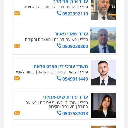
עו"ד שאדי נאטור
פלילי
פשיעה חמורה
מעצרים וחקירות
0509230800
משרד עורכי דין פארס פלאח
פלילי
צבאי
צווארון לבן והונאה
ביטוח לאומי
0549911449
עו"ד עידית שינו-אמיתי
פלילי
עורכי דין לענייני אסירים
פשיעה
חמורה
מעצרים וחקירות
0507587013
עו"ד אביגדור פלדמן
פלילי
אסירים
צווארון לבן
זכויות אדם
אזרחי
0505345826