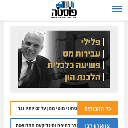
כל המבזקים
תו של האסיר הבטחוני מוטי ממן על זכויותיו נגד שב"ס ובתי-המ
צווארון לבן
ום: יו"ר ש"ס לשעבר בחיפה וסינדיקאט ההלוואות של משפחת הר