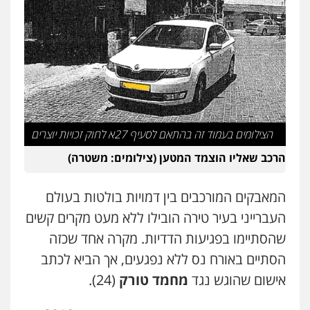
אייל בן שושן, עורך דין פלילי
פלילי
מעצרים וחקירות
פשיעה חמורה
נוער
רישום פלילי
0522763105
עו"ד שלומי שרון
פלילי
צבאי
מעצרים וחקירות
0547342002
הצילומים בעמוד זה בהתאם לסעיף 27א לחוק זכויות יוצרים
הרכב שאליו הוצמד המטען (צילומים: משטרה)
עו"ד אלון קריטי
פלילי
כלכלי
אלימות
סמים
מעצרים
המאבקים המורכבים בין דמויות בולטות בעולם
0525544654
העברייני בעיר טירה הובילו ללא מעט מקרים קשים
שהסתיימו בפגיעות הדדיות. מקרה אחד שכזה
עו"ד זוהר ארבל
פלילי
פשיעה חמורה
מעצרים וחקירות
הסתיים באורח נס ללא נפגעים, אך הביא לכתב
קטינים
אישום שהוגש נגד
מחמד טורק
(24).
0538788878