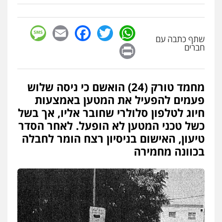
פלילי
עורכי דין לענייני אסירים
מעצרים
סמים
רכוש
0548009246
sage
Facebook
Email
WhatsApp
Twitter
שתף כתבה עם
Print
חברים
עדי כרמלי – חברת עו"ד
פלילי
כלכלי
עורכי דין לענייני אסירים
0525060666
מחמד טורק (24) הואשם כי ניסה שלוש
פעמים להפעיל את המטען באמצעות
חיוג לטלפון סלולרי שחובר אליו, אך בשל
גיא זהבי משרד עורכי דין
כשל טכני המטען לא הופעל. לאחר הסדר
פלילי
משפחה
טיעון, האישום בניסיון רצח הומר לחבלה
503456449
בכוונה מחמירה
עו"ד איהאב ג'לג'ולי
פלילי
מעצרים וחקירות
עורכי דין לענייני
אסירים
0505216700