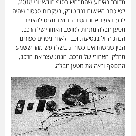
מדובר באירוע שהתרחש בסוף חודש יוני 2018.
עו"ד שלי גורביץ – לוי
משפט פלילי
פשיעה חמורה
מעצרים
לפי כתב האישום נגד טורק, בעקבות סכסוך שהיה
וחקירות
צבאי
תעבורה
לו עם צעיר אחר מטירה, הוא החליט להצמיד
0544218336
מטען חבלה מתחת למושב האחורי של הרכב.
הנהג החל בנסיעה, וכבר לאחר מטרים ספורים
משרד עורכי דין חן ברוך
הבין שמשהו אינו כשורה, בשל רעש מוזר ששמע
פלילי
דיני תעבורה
מעצרים וחקירות
0505078733
מחלקו האחורי של הרכב. הנהג עצר את הרכב,
התכופף וראה את מטען חבלה.
משרד עורכי דין טאי שרקי
פלילי
אסירים
תעבורה
מרב"ד
0547556464
עו"ד אילן אלימלך
פלילי
פשיעה חמורה
תעבורה
אסירים
0522992110