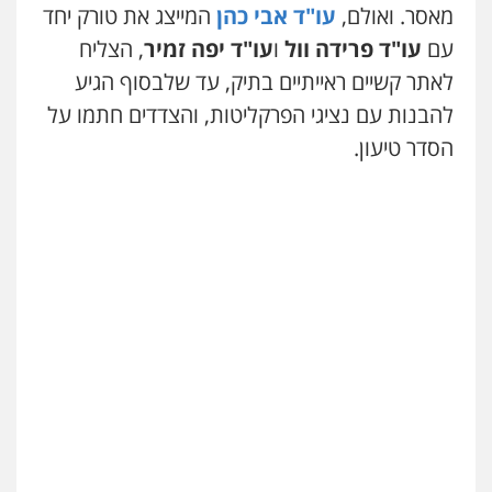
מאסר. ואולם,
עו"ד אבי כהן
המייצג את טורק יחד
גל דהן – משרד עורך דין פלילי
עם
עו"ד פרידה וול
ו
עו"ד יפה זמיר
, הצליח
פלילי
פשיעה חמורה
סמים
מעצרים
וחקירות
לאתר קשיים ראייתיים בתיק, עד שלבסוף הגיע
0544723840
להבנות עם נציגי הפרקליטות, והצדדים חתמו על
הסדר טיעון.
עו"ד ראוף נג'אר
פלילי
עורכי דין לענייני אסירים
מעצרים
סמים
רכוש
0548009246
שני אלגרבלי – משרד עורכי דין
פלילי
עורכי דין לענייני אסירים
תעבורה
עדי כרמלי – חברת עו"ד
0507120031
פלילי
כלכלי
עורכי דין לענייני אסירים
0525060666
עו"ד אייל אביטל
פלילי
פשיעה חמורה
מעצרים וחקירות
גיא זהבי משרד עורכי דין
0544712201
פלילי
משפחה
503456449