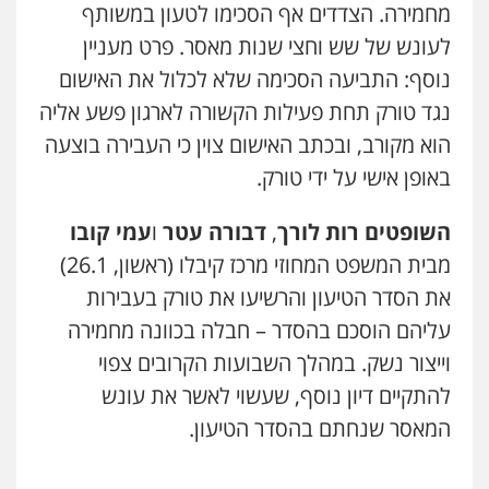
מחמירה. הצדדים אף הסכימו לטעון במשותף
ויקי שמואל – משרד עו"ד
לעונש של שש וחצי שנות מאסר. פרט מעניין
פלילי
משפט פלילי
עו"ד זוהר ארבל
0528959600
פלילי
פשיעה חמורה
מעצרים וחקירות
נוסף: התביעה הסכימה שלא לכלול את האישום
קטינים
נגד טורק תחת פעילות הקשורה לארגון פשע אליה
0538788878
הוא מקורב, ובכתב האישום צוין כי העבירה בוצעה
קורל קרוז – עורך דין פלילי
משפט פלילי
באופן אישי על ידי טורק.
0545437431
השופטים רות לורך
,
דבורה עטר
ו
עמי קובו
מבית המשפט המחוזי מרכז קיבלו (ראשון, 26.1)
עו"ד עלי סעדי
פלילי
פשיעה חמורה
ליווי וייצוג בחקירות
את הסדר הטיעון והרשיעו את טורק בעבירות
ומעצרים
0508824984
עליהם הוסכם בהסדר – חבלה בכוונה מחמירה
וייצור נשק. במהלך השבועות הקרובים צפוי
עו"ד תומר בנישתי
להתקיים דיון נוסף, שעשוי לאשר את עונש
פלילי
מעצרים וחקירות
צווארון לבן
פשיעה
חמורה
המאסר שנחתם בהסדר הטיעון.
0546657865