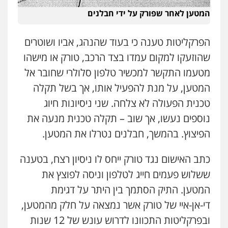
המטען לאחר שפורק על ידי חבלנים
עו"ד שאדי נאטור
פלילי
פשיעה חמורה
מעצרים וחקירות
0509230800
הפרקליטות טענה כי בעוד שהנהג, אביו ושוטרים
שהוזעקו למקום עמדו בצד הרכב, טורק או מישהו
מטעמו התקשר למכשיר טלפון סלולרי שחובר אל
גיל דביר – משרד עורכי דין
פלילי
פשיעה כלכלית
צווארון לבן
המטען, על מנת להפעיל אותו, אך בשל תקלה
0506217771
טכנית הפעולה לא צלחה. שני ניסיונות חיוג
נוספים נעשו, אך שוב – תקלה טכנית מנעה את
סלימאן אבו שעירה – משרד עורכי דין
הפיצוץ. בהמשך, חבלנים נטרלו את המטען.
פלילי
בטחוני
צבאי
נזיקין
0547780927
כתב האישום נגד טורק ייחס לו ניסיון רצח, בטענה
ששלוש פעמים חייג לטלפון וניסה לפוצץ את
עו"ד אסף גונן
המטען. התיק הסתמך בין היתר על דגימת
פלילי
פשע חמור
תעבורה
צבא
מעצרים
וחקירות
די-אן-איי של טורק אשר נמצאה על חלק מהמטען,
0542255161
ובפרקליטות התכוונו לדרוש עונש של 12 שנות