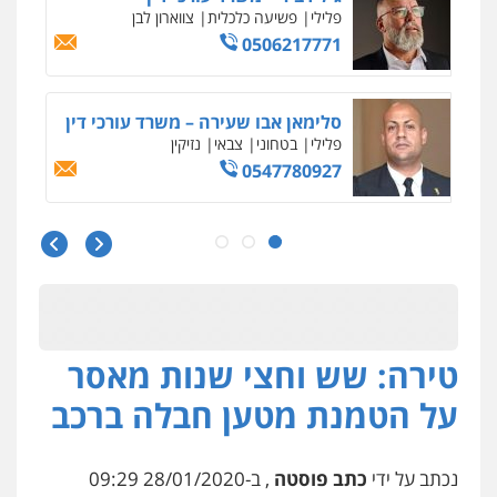
פלילי
פשיעה כלכלית
צווארון לבן
0506217771
סלימאן אבו שעירה – משרד עורכי דין
פלילי
בטחוני
צבאי
נזיקין
0547780927
עו"ד אסף גונן
פלילי
פשע חמור
תעבורה
צבא
מעצרים
וחקירות
0542255161
טירה: שש וחצי שנות מאסר
גל דהן – משרד עורך דין פלילי
פלילי
פשיעה חמורה
סמים
מעצרים
על הטמנת מטען חבלה ברכב
וחקירות
0544723840
נכתב על ידי
כתב פוסטה
, ב-28/01/2020 09:29
עו"ד ראוף נג'אר