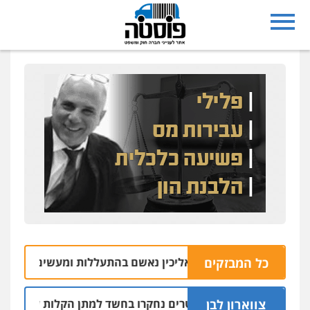
כל המבזקים
על משק במושב אליכין נאשם בהתעללות ומעשים מגונים בשתי פו
צווארון לבן
שלושה שוטרים נחקרו בחשד למתן הקלות למועדון בבעלות 