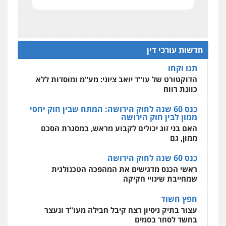
אחסון אתרים
מהירות
הגנה
גיבוי
תמיכה
שירותים
תנו וקחו
מקצועיים לעורכי דין
עו"ד דרוויש נאשף
הדוקטורט של עו"ד יואב ציוני: מע"מ ומוסדות ללא
פלילי
פשיעה חמורה
זכויות אדם
כוונת רווח
חדשות עורכי דין
0527448141
כנס 60 שנה לחוק הירושה: המתח שבין חוק יחסי
מרכז התחלה חדשה
ממון לבין חוק הירושה
אסירים
עבירות מין
שירותים מקצועיים
לעורכי דין
האם בני זוג יכולים לקבוע מראש, במסגרת הסכם
חליל ביאדי – משרד עורכי דין
ממון, גם
0544500346
פלילי
דיני תעבורה
מעצרים וחקירות
פשיעה חמורה
אסירים
כנס 60 שנה לחוק הירושה
0509636895
מאיה בלום, עו"ס, טיפול ושיקום
ראשי הכנס מדגישים את המהפכה הטכנולגית
טיפול בהתמכרויות
שירותים מקצועיים
שמחייבת שינויי חקיקה
לעורכי דין
עו"ד איהאב זבידאת
0504062539
חפץ חשוד
פלילי
פשיעה חמורה
ארגוני פשע
עבירות
המתה
עבירות מין
עצור בתיק ניסיון רצח קיבל חבילה מעו"ד ונעצר
0509930581
בחשד לסחר בסמים
עו"ד ד"ר אבי שקד
עבירות כלכליות
הלבנת הון
חילוטים
יחסי עו"ד לקוח
עבירות פליליות
עו"ד יפעת שוורץ סיל
עורך דין מהצפון נעצר בחשד להברחת חשיש לעצור
0544385337
בקישון
פלילי
תעבורה
0523379525