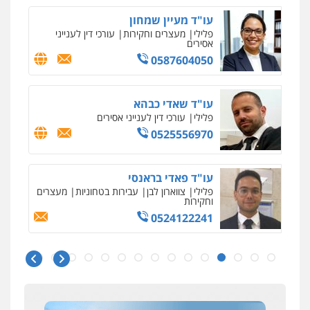
עו"ד מעיין שמחון
פלילי
מעצרים וחקירות
עורכי דין לענייני
אסירים
0587604050
עו"ד שאדי כבהא
פלילי
עורכי דין לענייני אסירים
0525556970
עו"ד פאדי בראנסי
פלילי
צווארון לבן
עבירות בטחוניות
מעצרים
וחקירות
0524122241
איומים כתובים
ניר קידר – צלם
תושב סכנין חשוד ששלח הודעות מאיימות לעורך דין
צילום עורכי דין
שירותים מקצועיים לעורכי
מקומי
דין
עו"ד אלינור טל
0504578527
עבירות פליליות
משפט מנהלי
עתירות
אבי שקד מונה
אסירים
ועדות שחרורים
כחבר ועדת איסור הלבנת הון בלשכת עורכי הדין
0523823782
רונן הלל – מוניטין