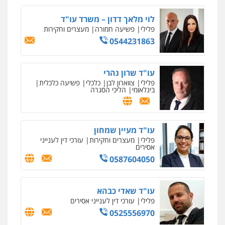
מהירות
הגנה
גיבוי
תמיכה
שירותים
מקצועיים לעורכי דין
לוי מלאך דדון – משרד עו"ד
פלילי
פשיעה חמורה
מעצרים וחקירות
0544231863
מרכז התחלה חדשה
אסירים
עבירות מין
שירותים מקצועיים
לעורכי דין
עו"ד שרון נהרי
פלילי
צווארון לבן
כלכלי
פשיעה כלכלית
0544500346
בינלאומי
הליכי הסגרה
מאיה בלום, עו"ס, טיפול ושיקום
טיפול בהתמכרויות
שירותים מקצועיים
לעורכי דין
עו"ד מעיין שמחון
פלילי
מעצרים וחקירות
עורכי דין לענייני
0504062539
אסירים
0587604050
עו"ד ד"ר אבי שקד
עבירות כלכליות
הלבנת הון
חילוטים
עבירות פליליות
עו"ד שאדי כבהא
0544385337
פלילי
עורכי דין לענייני אסירים
0525556970