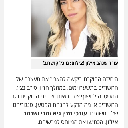
גיא זהבי משרד עורכי דין
פלילי
משפחה
503456449
עו"ד איהאב ג'לג'ולי
פלילי
מעצרים וחקירות
עורכי דין לענייני
אסירים
0505216700
עו"ד שנהב אילון (צילום: מיכל קושרוב)
אייל בן שושן, עורך דין פלילי
פלילי
מעצרים וחקירות
פשיעה חמורה
היחידה החוקרת ביקשה להאריך את מעצרם של
נוער
רישום פלילי
החשודים בתשעה ימים. במהלך הדיון סירב נציג
0522763105
המשטרה לחשוף איזה ראיות יש בידי החוקרים נגד
החשודים או מה הרקע להנחת המטען. סנגוריהם
עו"ד שלומי שרון
פלילי
צבאי
מעצרים וחקירות
של החשודים,
עורכי הדין גיא זהבי
ו
שנהב
0547342002
אילון
, הכחישו את המיוחס למרשיהם.