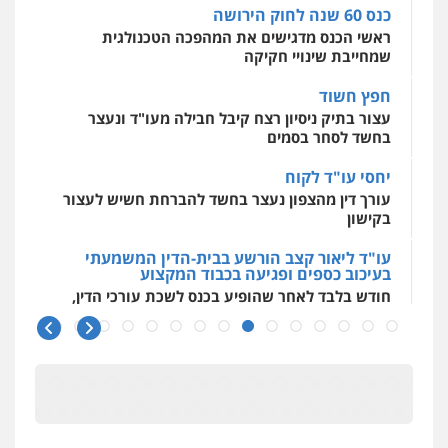
0509636895
חפץ חשוד
עצור בתיק ניסיון רצח קיבל חבילה מעו"ד ונעצר
עו"ד איהאב זבידאת
בחשד לסחר בסמים
פלילי
פשיעה חמורה
ארגוני פשע
עבירות
המתה
עבירות מין
יחסי עו"ד לקוח
0509930581
עורך דין מהצפון נעצר בחשד להברחת חשיש לעצור
בקישון
עו"ד יפעת שוורץ סיל
עו"ד ליאור קצב הורשע בבית-הדין המשמעתי
פלילי
תעבורה
בעיכוב כספים ופגיעה בכבוד המקצוע
0523379525
חודש בלבד לאחר שהופיע בכנס לשכת עורכי הדין,
קצב הורשע
10 מיליון
עו"ד אליה חן ברק
פלילי
פשיעה חמורה
ליווי וייצוג בחקירות
עורך-דין חשוד בהעלמת הכנסות והתחמקות ממס
ומעצרים
אסירים
נוער
רכישה
0525914163
קטינים בסביבה מנוכרת
"ניכור הורי מכת מדינה": איך מתמודדים עם
משרד עורכי דין פארס פלאח
ההשלכות ההרסניות של התופעה?
פלילי
צבאי
צווארון לבן והונאה
ביטוח לאומי