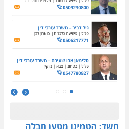
פלילי
פשיעה חמורה
מעצרים וחקירות
0509230800
גיל דביר – משרד עורכי דין
פלילי
פשיעה כלכלית
צווארון לבן
0506217771
סלימאן אבו שעירה – משרד עורכי דין
פלילי
בטחוני
צבאי
נזיקין
0547780927
עו"ד אסף גונן
פלילי
פשע חמור
תעבורה
צבא
מעצרים
וחקירות
0542255161
חשד: הטמינו מטען חבלה
גל דהן – משרד עורך דין פלילי