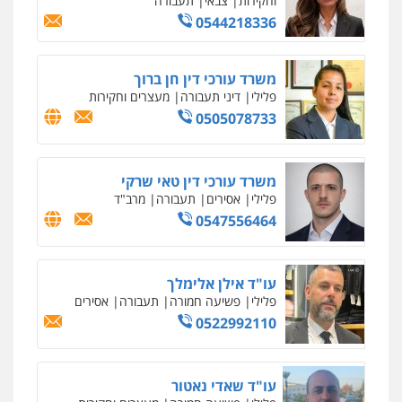
וחקירות
צבאי
תעבורה
0544218336
משרד עורכי דין חן ברוך
פלילי
דיני תעבורה
מעצרים וחקירות
0505078733
משרד עורכי דין טאי שרקי
פלילי
אסירים
תעבורה
מרב"ד
0547556464
עו"ד אילן אלימלך
פלילי
פשיעה חמורה
תעבורה
אסירים
0522992110
עו"ד שאדי נאטור