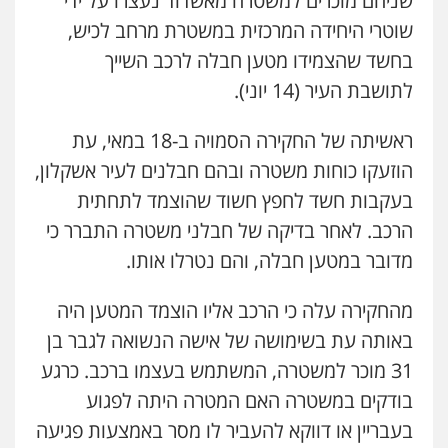
שניהם מוכרים למשטרה מאשדוד נעצרו על ידי
פלילי
פשיעה חמורה
מעצרים וחקירות
שוטרי היחידה המרכזית במשטרת מרחב לכיש,
קטינים
0538788878
בחשד שהצמידו מטען חבלה לרכב השייך
לתושבת העיר (14 יוני).
עו"ד שלי גורביץ – לוי
משפט פלילי
פשיעה חמורה
מעצרים
ראשיתה של החקירה הסמויה ב-18 במאי, עת
וחקירות
צבאי
תעבורה
הוזעקו כוחות משטרה ובהם חבלנים לעיר אשקלון,
0544218336
בעקבות חשד לחפץ חשוד שהוצמד לתחתית
הרכב. לאחר בדיקה של חבלני משטרה התברר כי
משרד עורכי דין חן ברוך
פלילי
דיני תעבורה
מעצרים וחקירות
מדובר במטען חבלה, והם נטרלו אותו.
0505078733
מהחקירה עלה כי הרכב אליו הוצמד המטען היה
באותה עת בשימושה של אישה הנשואה לגבר בן
משרד עורכי דין טאי שרקי
31 מוכר למשטרה, המשתמש בעצמו ברכב. כרגע
פלילי
אסירים
תעבורה
מרב"ד
0547556464
בודקים במשטרה האם המטרה היתה לפגוע
בעבריין או דווקא להעביר לו מסר באמצעות פגיעה