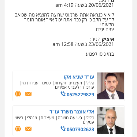
מ
הגיב:
20/06/2021 בשעה 4:19 am
עו"ד עלי סעדי
פלילי
פשיעה חמורה
ליווי וייצוג בחקירות
ל א א כנראה אתה שרמוט שרוצה להוציא מה שכואב
ומעצרים
לך על הלב כי רק ככה אתה יכול אייך אומר הזמר
הלאומי
0508824984
ימים יגידו
איציק
הגיב:
עו"ד תומר בנישתי
23/06/2021 בשעה 12:58 am
פלילי
מעצרים וחקירות
צווארון לבן
פשיעה
חמורה
במי ניסו לפגוע
0546657865
ניר קידר – צלם
צילום עורכי דין
שירותים מקצועיים לעורכי
דין
עו"ד שגיא אקו
פלילי
מעצרים וחקירות
סמים
עבירות מין
0504578527
עורכי דין לענייני אסירים
0525279829
רונן הלל – מוניטין
מחיקת כתבות מגוגל ודחיקת אזכורים
שליליים
שירותים מקצועיים לעורכי דין
אלי אונגר משרד עו"ד
פלילי
פשיעה חמורה
מעצרים
מנהלי
רישוי
0522508109
עסקים
0507302623
אחסון אתרים