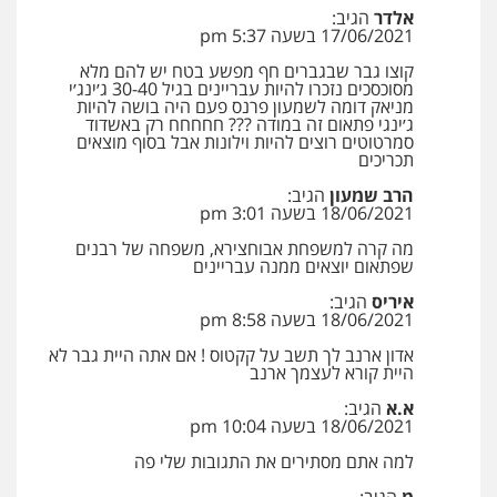
מנשה, אלמוג – עורכי דין
אלדר
הגיב:
17/06/2021 בשעה 5:37 pm
פלילי
עבירות תנועה
צווארון לבן
תעבורה
עורכי דין לענייני אסירים
מעצרים וחקירות
קוצו גבר שבגברים חף מפשע בטח יש להם מלא
0546470989
מסוכסכים נזכרו להיות עבריינים בגיל 30-40 ג׳ינג׳י
מניאק דומה לשמעון פרנס פעם היה בושה להיות
ג׳ינגי פתאום זה במודה ??? חחחחח רק באשדוד
סמרטוטים רוצים להיות וילונות אבל בסוף מוצאים
עו"ד אבי כהן
תכריכים
פלילי
פשיעה חמורה
קטינים
אלימות
סמים
עבירות מין
הרב שמעון
הגיב:
0523647066
18/06/2021 בשעה 3:01 pm
מה קרה למשפחת אבוחצירא, משפחה של רבנים
שפתאום יוצאים ממנה עבריינים
ויקי שמואל – משרד עו"ד
פלילי
משפט פלילי
איריס
הגיב:
18/06/2021 בשעה 8:58 pm
0528959600
אדון ארנב לך תשב על קקטוס ! אם אתה היית גבר לא
היית קורא לעצמך ארנב
קורל קרוז – עורך דין פלילי
א.א
הגיב:
18/06/2021 בשעה 10:04 pm
משפט פלילי
0545437431
למה אתם מסתירים את התגובות שלי פה