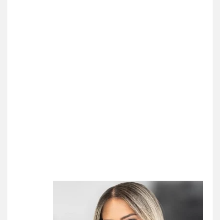
עו"ד אסף גונן
פלילי
פשע חמור
תעבורה
צבא
מעצרים
וחקירות
0542255161
גל דהן – משרד עורך דין פלילי
פלילי
פשיעה חמורה
סמים
מעצרים
וחקירות
0544723840
עו"ד ראוף נג'אר
פלילי
עורכי דין לענייני אסירים
מעצרים
סמים
רכוש
0548009246
עדי כרמלי – חברת עו"ד
פלילי
כלכלי
עורכי דין לענייני אסירים
0525060666