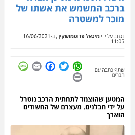
פלילי
פשיעה חמורה
סמים
מעצרים
ברכב המשמש את אשתו של
וחקירות
0544723840
מוכר למשטרה
עו"ד ראוף נג'אר
פלילי
עורכי דין לענייני אסירים
מעצרים
נכתב על ידי
מיכאל פרוסמושקין
, ב-16/06/2021
סמים
רכוש
11:05
0548009246
sage
Facebook
Email
WhatsApp
Twitter
עדי כרמלי – חברת עו"ד
שתף כתבה עם
פלילי
כלכלי
עורכי דין לענייני אסירים
Print
חברים
0525060666
המטען שהוצמד לתחתית הרכב נוטרל
גיא זהבי משרד עורכי דין
על ידי חבלנים. מעצרם של החשודים
פלילי
משפחה
הוארך
503456449
עו"ד איהאב ג'לג'ולי