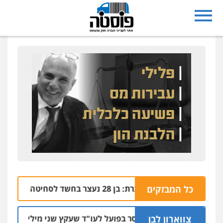
כל המבזקים
נצרת: בן 28 נעצר בחשד לסחיטה באיומים מטלפון שאינו שלו
04.08 | 17:57
צווארון לבן
מאסר בפועל לעו"ד שעקץ שני מיליון שקל על דירה
04.08 | 19:10