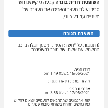
השופטת דורית בונדה
קבעה כי קיימים חשד
שני אלגרבלי – משרד עורכי דין
פלילי
עורכי דין לענייני אסירים
תעבורה
סביר ועילת מעצר והאריכה את מעצרם של
עו"ד אלון קריטי
0507120031
פלילי
כלכלי
אלימות
סמים
מעצרים
השניים עד 21 ביוני.
0525544654
עו"ד אייל אביטל
השארת תגובה
עו"ד זוהר ארבל
פלילי
פשיעה חמורה
מעצרים וחקירות
פלילי
פשיעה חמורה
מעצרים וחקירות
0544712201
קטינים
8 תגובות על “חשד: הטמינו מטען חבלה ברכב
0538788878
המשמש את אשתו של מוכר למשטרה”
עו"ד רונן בנדל
משפט פלילי
פשיעה חמורה
פלילי
0524282442
דודו
הגיב:
16/06/2021 בשעה 1:49 pm
מה זה עורכת דין או דוגמנית
כבריאן, מזר – משרד עורכי דין
ארנבים
הגיב:
פלילי
מעצרים וחקירות
17/06/2021 בשעה 3:56 pm
0543986802
שתי ארנבונים שמתחבאים לפעמיים יוצאים להקיש
כמו נחשים חחחח בשורות טובות פנתרים