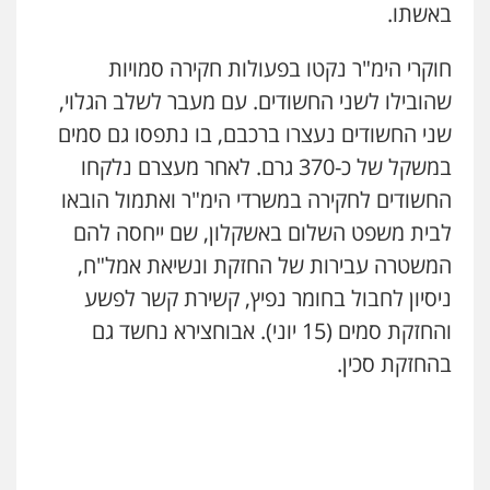
באשתו.
עו"ד אילן אלימלך
פלילי
פשיעה חמורה
תעבורה
אסירים
0522992110
חוקרי הימ"ר נקטו בפעולות חקירה סמויות
שהובילו לשני החשודים. עם מעבר לשלב הגלוי,
שני החשודים נעצרו ברכבם, בו נתפסו גם סמים
עו"ד שאדי נאטור
פלילי
פשיעה חמורה
מעצרים וחקירות
במשקל של כ-370 גרם. לאחר מעצרם נלקחו
0509230800
החשודים לחקירה במשרדי הימ"ר ואתמול הובאו
לבית משפט השלום באשקלון, שם ייחסה להם
המשטרה עבירות של החזקת ונשיאת אמל"ח,
גיל דביר – משרד עורכי דין
פלילי
פשיעה כלכלית
צווארון לבן
ניסיון לחבול בחומר נפיץ, קשירת קשר לפשע
0506217771
והחזקת סמים (15 יוני). אבוחצירא נחשד גם
בהחזקת סכין.
סלימאן אבו שעירה – משרד עורכי דין
פלילי
בטחוני
צבאי
נזיקין
0547780927