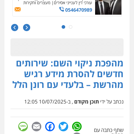
עו"ד נס בן נתן
פלילי
כלכלי
פשיעה חמורה
נוער
0505555110
עו"ד יצחק איצקוביץ'
פלילי
פשיעה חמורה
צווארון לבן
מהפכת ניקוי השם: שירותים
0526655833
חדשים להסרת מידע רגיש
עו"ד אורנת קמרון
מהרשת – בלעדי עם רונן הלל
פלילי
תעבורה
עורכי דין לענייני אסירים
משפחה
נוער
0505417090
נכתב על ידי
תוכן מקודם
, ב-10/07/2025 12:05
עו"ד דפנה לביא
משפחה
גישור
sage
Facebook
Email
WhatsApp
Twitter
0507206063
שתף כתבה עם