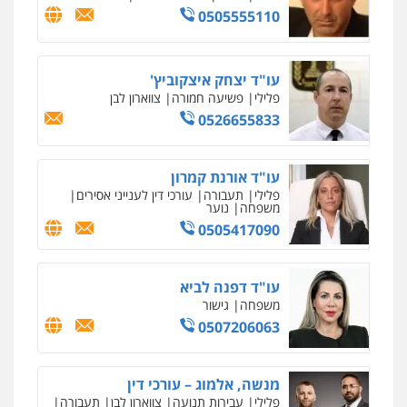
עו"ד שאדי כבהא
פלילי
עורכי דין לענייני אסירים
0525556970
עו"ד (רו"ח) יואב ציוני
עבירות מס
הלבנת הון
שומות וערעורי מס
0505430819
עו"ד ירון גיגי
פלילי
צווארון לבן
מעצרים
הליכי הסגרה
0522249087
עו"ד עידית שינו-אמיתי
פלילי
עורכי דין לענייני אסירים
פשיעה
חמורה
מעצרים וחקירות
0507587013