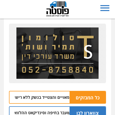
כל המבזקים
ובה מרמלה חש מאויים והצטייד בנשק ללא רישיון
06.08 | 20:43
צווארון לבן
שום: יו"ר ש"ס לשעבר בחיפה וסינדיקאט ההלוואות של משפחת הר