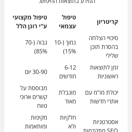
המידע בתוצאות החיפוש.
טיפול
טיפול מקצועי
קריטריון
עצמאי
ע"י רונן הלל
סיכויי הצלחה
נמוך (10-
גבוה (70-
בהסרת תוכן
85%)
15%)
שלילי
זמן לתוצאות
6-12
30-90 יום
ראשוניות
חודשים
מבוססת על
יכולת מו"מ עם
מוגבלת
קשרים ארוכי
אתרי חדשות
מאוד
טווח
חלקיות
מקיפות
אסטרטגיות
ולא
ומותאמות
SEO מתקדמות