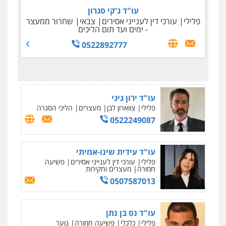
עו"ד ג'קי סגרון
עו"ד יצחק איצקוביץ'
פלילי
עורכי דין לענייני אסירים
צבאי
שחרור ממעצר
פלילי
פשיעה חמורה
צווארון לבן
עו"ד עמיחי ימין
- ימים ועד תום הליכים
פלילי
פשיעה חמורה
מעצרים וחקירות
0526655833
0522892777
0523550072
עו"ד אורנת קמרון
פלילי
תעבורה
עורכי דין לענייני אסירים
משפחה
נוער
0505417090
עו"ד דפנה לביא
משפחה
גישור
0507206063
מנשה, אלמוג – עורכי דין
פלילי
עבירות תנועה
צווארון לבן
תעבורה
עורכי דין לענייני אסירים
מעצרים וחקירות
0546470989