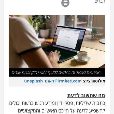
Print
חברים
מנשה, אלמוג – עורכי דין
פלילי
עבירות תנועה
צווארון לבן
תעבורה
עורכי דין לענייני אסירים
מעצרים וחקירות
0546470989
הצילומים בעמוד זה בהתאם לסעיף 27א לחוק זכויות יוצרים
אילוסטרציה:
Firmbee.com מאתר unsplash
מה שחשוב לדעת
כתבות שליליות, פסקי דין ומידע רגיש ברשת יכולים
להשפיע לרעה על חייכם האישיים והמקצועיים