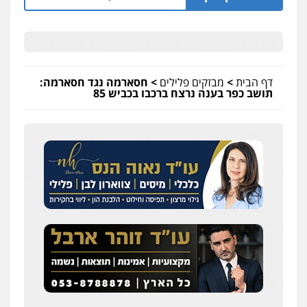
דף הבית
>
מבזקים פלילים
>
חסארמה נגד חסארמה:
תושב כפר בענה נרצח ברכבו בכביש 85
שחר לדובסקי, עו"ד
פלילי
מעצרים וחקירות
עבירות המתה
עורכי
דין לענייני אסירים
0507913332
עו"ד איהאב ג'לג'ולי
פלילי
מעצרים וחקירות
עורכי דין לענייני
אסירים
0505216700
עו"ד שלומי שרון
פלילי
צבאי
מעצרים וחקירות