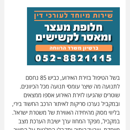
משרד עורכי דין טאי שרקי
פלילי
אסירים
תעבורה
מרב"ד
0547556464
עו"ד אילן אלימלך
פלילי
פשיעה חמורה
תעבורה
אסירים
0522992110
בשל הטיפול בזירת האירוע, כביש 85 נחסם
עו"ד שאדי נאטור
פלילי
פשיעה חמורה
מעצרים וחקירות
לתנועה מה שיצר עומסי תנועה מכל הכיוונים.
0509230800
שוטרים שהגיעו לזירת האירוע אספו ממצאים
ובמקביל נערכו סריקות לאיתור הרכב החשוד בירי,
בליווי מסוק מהיחידה האווירת של משטרת ישראל.
משרד עורכי דין פארס פלאח
פלילי
צבאי
צווארון לבן והונאה
ביטוח לאומי
במקביל, מפקד המחוז ערך ישיבת הערכת מצב
0549911449
מיוחדת, שבעקבותיה יתקבלו החלטות על המשך