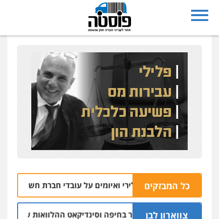
כל המבזקים
ם נעצרו בחשד לירי ואיומים על עובדי חברת חשמל
06.08 | 10:27
צווארון לבן
 יו"ר ש"ס לשעבר בחיפה וסינדיקאט ההלוואות של משפחת הרינג