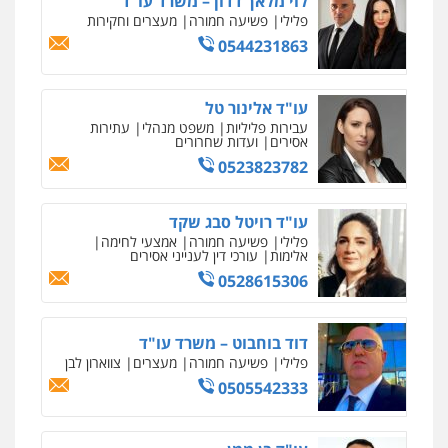
לוי מלאך דדון – משרד עו"ד
0538788878
פלילי
פשיעה חמורה
מעצרים וחקירות
0544231863
עו"ד אסף דוק
פלילי
עבירות מין
סמים והימורים
פשיעה
עו"ד אלינור טל
חמורה
חקירות ומעצרים
צווארון לבן והונאה
עבירות פליליות
משפט מנהלי
עתירות
0526885006
אסירים
ועדות שחרורים
0523823782
עו"ד רויטל סבג שקד
פלילי
פשיעה חמורה
אמצעי לחימה
אלימות
עורכי דין לענייני אסירים
0528615306
דוד בוחבוט – משרד עו"ד
פלילי
פשיעה חמורה
מעצרים
צווארון לבן
0505542333