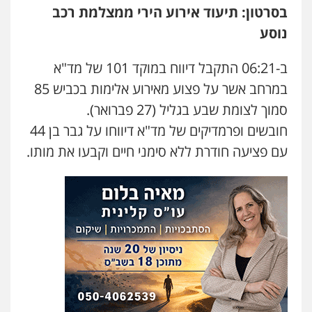
בסרטון: תיעוד אירוע הירי ממצלמת רכב
עו"ד אסף דוק
פלילי
עבירות מין
סמים והימורים
פשיעה
נוסע
חמורה
חקירות ומעצרים
צווארון לבן והונאה
0526885006
ב-06:21 התקבל דיווח במוקד 101 של מד"א
במרחב אשר על פצוע מאירוע אלימות בכביש 85
עו"ד שלי גורביץ – לוי
סמוך לצומת שבע בגליל (27 פברואר).
משפט פלילי
פשיעה חמורה
מעצרים
וחקירות
צבאי
תעבורה
חובשים ופרמדיקים של מד"א דיווחו על גבר בן 44
0544218336
עם פציעה חודרת ללא סימני חיים וקבעו את מותו.
עו"ד שאדי כבהא
פלילי
עורכי דין לענייני אסירים
0525556970
משרד עורכי דין חן ברוך
פלילי
דיני תעבורה
מעצרים וחקירות
0505078733