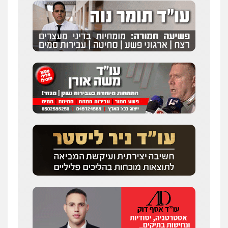
0547342002
עו"ד אלון קריטי
פלילי
כלכלי
אלימות
סמים
מעצרים
0525544654
מנשה, אלמוג – עורכי דין
פלילי
עבירות תנועה
צווארון לבן
תעבורה
עורכי דין לענייני אסירים
מעצרים וחקירות
0546470989
עו"ד זוהר ארבל
פלילי
פשיעה חמורה
מעצרים וחקירות
קטינים
0538788878
עו"ד אסף דוק
פלילי
עבירות מין
סמים והימורים
פשיעה
חמורה
חקירות ומעצרים
צווארון לבן והונאה