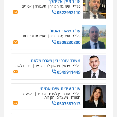
פלילי
כלכלי
צווארון לבן
עורכי דין לענייני
אסירים
0549732303
סלימאן אבו שעירה – משרד עורכי דין
פלילי
בטחוני
צבאי
נזיקין
0547780927
עו"ד אסף גונן
פלילי
פשע חמור
תעבורה
צבא
מעצרים
וחקירות
0542255161
גל דהן – משרד עורך דין פלילי
פלילי
פשיעה חמורה
סמים
מעצרים
וחקירות
0544723840