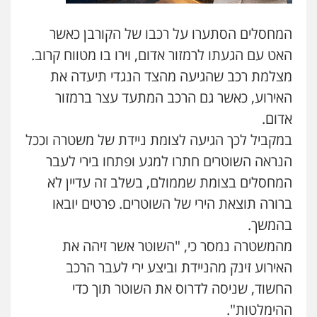
עו"ד קארין לגטיוי
המחסלים הסתערו על רכבו של הקורבן כאשר
פלילי
פשיעה חמורה
מעצרים וחקירות
האט עם הגעתו לרמזור אדום, וירו בו מטווח קרוב.
0507446995
מצלמת רכב שהגיעה מהצד הנגדי תיעדה את
האירוע, כאשר גם הרכב המתעד עצר ברמזור
עו"ד ירון גיגי
אדום.
פלילי
צווארון לבן
מעצרים
הליכי הסגרה
0522249087
במקביל לכך הגיעה לצומת ניידת של משטרה וככל
הנראה השוטרים חתרו למגע ופתחו בירי לעבר
המחסלים בצומת שממולם, בשלב זה עדיין לא
עו"ד רועי אטיאס
משפט פלילי
פשיעה חמורה
צווארון לבן
ברורה תוצאת הירי של השוטרים. פרטים יובאו
525043999
בהמשך.
מהמשטרה נמסר כי, "השוטר אשר זיהה את
עו"ד אסף כהן
האירוע זינק מהניידת וביצע ירי לעבר הרכב
פלילי
פשיעה חמורה
סמים והימורים
החשוד, שניסה לדרוס את השוטר תוך כדי
מעצרים וחקירות
0526555488
ההימלטות".