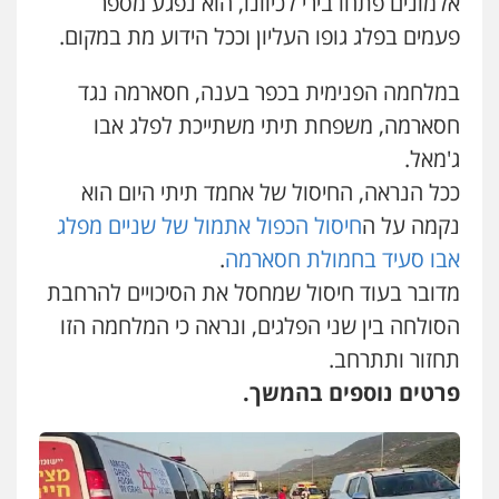
אלמונים פתחו בירי לכיוונו, הוא נפגע מספר
0544723840
פלילי
עורכי דין לענייני אסירים
תעבורה
פעמים בפלג גופו העליון וככל הידוע מת במקום.
0507120031
עו"ד ראוף נג'אר
במלחמה הפנימית בכפר בענה, חסארמה נגד
פלילי
עורכי דין לענייני אסירים
מעצרים
סמים
רכוש
עו"ד אייל אביטל
חסארמה, משפחת תיתי משתייכת לפלג אבו
0548009246
פלילי
פשיעה חמורה
מעצרים וחקירות
ג'מאל.
0544712201
ככל הנראה, החיסול של אחמד תיתי היום הוא
עו"ד אלון ארז
פלילי
צבאי
סמים
אלימות במשפחה
צווארון
נקמה על ה
חיסול הכפול אתמול של שניים מפלג
לבן
עו"ד בועז קניג
אבו סעיד בחמולת חסארמה
.
0507368203
פלילי
משפחה
כלכלי
צבאי
0507003001
מדובר בעוד חיסול שמחסל את הסיכויים להרחבת
שחר לדובסקי, עו"ד
הסולחה בין שני הפלגים, ונראה כי המלחמה הזו
פלילי
מעצרים וחקירות
עבירות המתה
עורכי
תחזור ותתרחב.
דין לענייני אסירים
ויקי שמואל – משרד עו"ד
0507913332
פלילי
משפט פלילי
פרטים נוספים בהמשך.
0528959600
עו"ד איהאב ג'לג'ולי
פלילי
מעצרים וחקירות
עורכי דין לענייני
אסירים
קורל קרוז – עורך דין פלילי