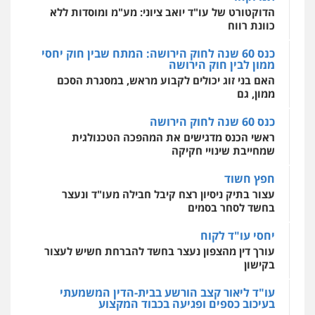
אסירים
עבירות מין
שירותים מקצועיים
לעורכי דין
האם בני זוג יכולים לקבוע מראש, במסגרת הסכם
עו"ד יניב זוסמן
ממון, גם
0544500346
פלילי
כלכלי
פשיעה חמורה
מעצרים
וחקירות
כנס 60 שנה לחוק הירושה
0525199949
מאיה בלום, עו"ס, טיפול ושיקום
ראשי הכנס מדגישים את המהפכה הטכנולגית
טיפול בהתמכרויות
שירותים מקצועיים
שמחייבת שינויי חקיקה
לעורכי דין
עו"ד אמיר נאטור
0504062539
חפץ חשוד
פלילי
פשיעה חמורה
צווארון לבן
מעצרים
עצור בתיק ניסיון רצח קיבל חבילה מעו"ד ונעצר
0543326767
בחשד לסחר בסמים
עו"ד ד"ר אבי שקד
עבירות כלכליות
הלבנת הון
חילוטים
יחסי עו"ד לקוח
עבירות פליליות
עו"ד פאדי זועבי
עורך דין מהצפון נעצר בחשד להברחת חשיש לעצור
0544385337
פלילי
פשיעה חמורה
סמים
עורכי דין לענייני
בקישון
אסירים
תעבורה
0506984757
עו"ד ליאור קצב הורשע בבית-הדין המשמעתי
איתי חקירות – שירותים לעורכי דין
בעיכוב כספים ופגיעה בכבוד המקצוע
חקירות פרטיות
חקירות כלכליות
חקירות
חודש בלבד לאחר שהופיע בכנס לשכת עורכי הדין,
אישות
איתורים
עו"ד אתנה אדרי
קצב הורשע
0537865001
פשיעה חמורה
כלכלי
פלילי
מעצרים
וחקירות
עורכי דין לענייני אסירים
10 מיליון
0502181995
ניר קידר – צלם
עורך-דין חשוד בהעלמת הכנסות והתחמקות ממס