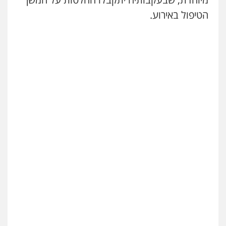
הטיפול באירוע.
עו"ד עידית שינו-אמיתי
פלילי
עורכי דין לענייני אסירים
פשיעה
חמורה
מעצרים וחקירות
0507587013
עו"ד אביגדור פלדמן
פלילי
אסירים
צווארון לבן
זכויות אדם
אזרחי
0505345826
עו"ד יאיר בן סימון
פלילי
תעבורה
אזרחי
נזיקין
ביטוח
0505719060
עו"ד נס בן נתן
פלילי
כלכלי
פשיעה חמורה
נוער
0505555110