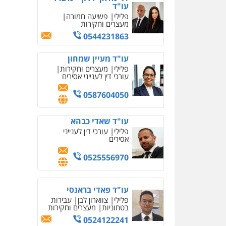
עו"ד בן ממן
פלילי
אסירים
חקירות
ומעצרים
סייבר
ניהול
משברים פליליים
0506355388
עו"ד איהאב זבידאת
פלילי
פשיעה חמורה
ארגוני
פשע
עבירות המתה
עבירות מין
0509930581
עו"ד עמית רוזנצויג
משפט פלילי
דיני תעבורה
0532700200
עו"ד אור בן שאנן