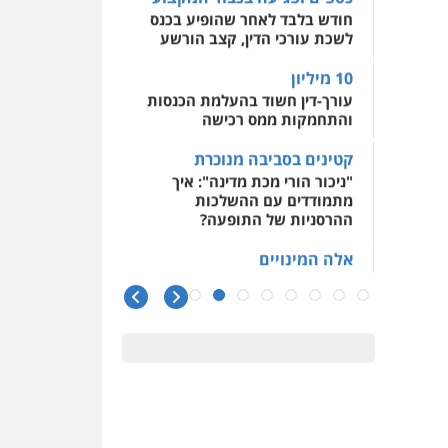
חודש בלבד לאחר שהופיע בכנס
לשכת עורכי הדין, קצב הורשע
10 מיליון
עורך-דין חשוד בהעלמת הכנסות
והתחמקות ממס רכישה
קטינים בסביבה מנוכרת
"ניכור הורי מכת מדינה": איך
מתמודדים עם ההשלכות
ההרסניות של התופעה?
אלה המינויים
הוועדה לבחירת שופטים בחרה
26 שופטים ורשמים נוספים
ראו הוזהרתם
הפרקליטות מקדמת הפללת
עורכי דין "קונסילייריז" בחוק
המאבק בארגוני פשיעה
משרות אמון