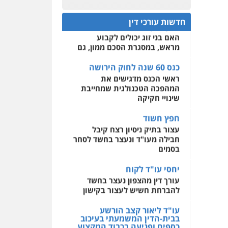
עו"ד אמיר מסארווה
כנס 60 שנה לחוק הירושה:
תעבורה
פלילי
מעצרים
המתח שבין חוק יחסי ממון
0522508109
וחקירות
עורכי דין לענייני
חדשות עורכי דין
לבין חוק הירושה
אסירים
האם בני זוג יכולים לקבוע
אחסון אתרים
מראש, במסגרת הסכם ממון, גם
0549722872
מהירות
הגנה
גיבוי
תמיכה
שירותים מקצועיים
לעורכי דין
כנס 60 שנה לחוק הירושה
עו"ד זוהר ארבל
ראשי הכנס מדגישים את
פלילי
פשיעה חמורה
המהפכה הטכנולגית שמחייבת
מעצרים וחקירות
קטינים
מרכז התחלה חדשה
שינויי חקיקה
0538788878
אסירים
עבירות מין
שירותים מקצועיים לעורכי
חפץ חשוד
דין
עצור בתיק ניסיון רצח קיבל
חבילה מעו"ד ונעצר בחשד לסחר
0544500346
בסמים
יחסי עו"ד לקוח
עורך דין מהצפון נעצר בחשד
להברחת חשיש לעצור בקישון
עו"ד ליאור קצב הורשע
בבית-הדין המשמעתי בעיכוב
כספים ופגיעה בכבוד המקצוע