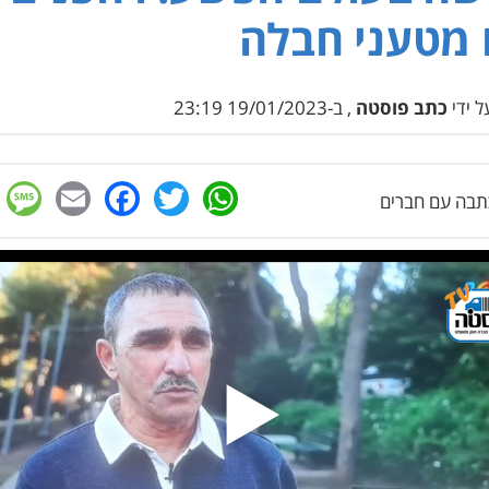
מטעני חבלה
 ידי
כתב פוסטה
, ב-19/01/2023 23:19
e
cebook
mail
WhatsApp
Twitter
בה עם חברים