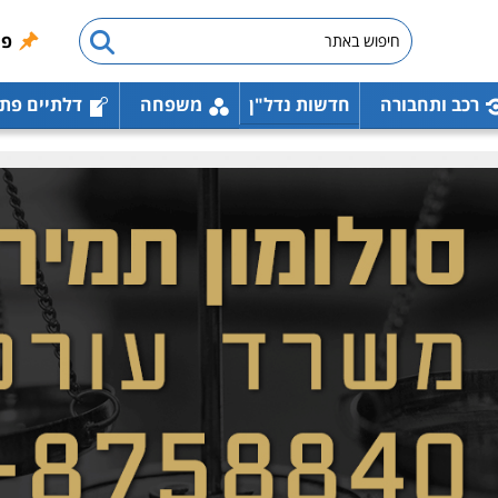
פו
רכב ותחבורה
חדשות נדל"ן
משפחה
דלתיים פת