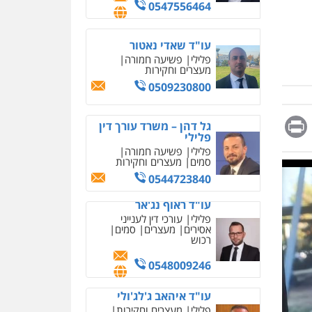
מחיקת כתבות מגוגל
0509230800
ודחיקת אזכורים שליליים
שירותים מקצועיים לעורכי
דין
גל דהן – משרד עורך דין
פלילי
0522508109
פלילי
פשיעה חמורה
סמים
מעצרים וחקירות
אחסון אתרים
0544723840
מהירות
הגנה
גיבוי
תמיכה
שירותים מקצועיים
Messag
Print
Fa
E
לעורכי דין
עו"ד ראוף נג'אר
פלילי
עורכי דין לענייני
אסירים
מעצרים
סמים
רכוש
מרכז התחלה חדשה
אסירים
עבירות מין
0548009246
שירותים מקצועיים לעורכי
דין
עו"ד איהאב ג'לג'ולי
0544500346
פלילי
מעצרים וחקירות
עורכי דין לענייני אסירים
מאיה בלום, עו"ס,
טיפול ושיקום
0505216700
טיפול בהתמכרויות
שירותים מקצועיים לעורכי
איומים כתובים
דין
אייל בן שושן, עורך דין
תושב סכנין חשוד ששלח הודעות