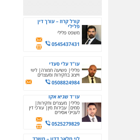
עו"ד פאדי בראנסי
פלילי
צווארון לבן
עבירות
בטחוניות
מעצרים וחקירות
0524122241
עו"ד אלינור טל
עבירות פליליות
משפט
מנהלי
עתירות אסירים
ועדות שחרורים
0523823782
עו"ד רועי אטיאס
משפט פלילי
פשיעה
חמורה
צווארון לבן
525043999
דוד בוחבוט – משרד עו"ד
פלילי
פשיעה חמורה
מעצרים
צווארון לבן
0505542333