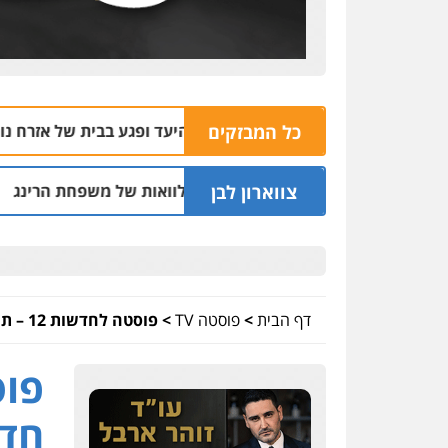
כל המבזקים
סס בשוהם פספס את היעד ופגע בבית של אזרח נורמטיבי
06.08 | 22:21
צווארון לבן
בחיפה וסינדיקאט ההלוואות של משפחת הרינג
ש
05.08 | 16:14
דף הבית
>
פוסטה TV
>
פוסטה לחדשות 12 – תופעה חדשה בעולם הפשע: רחפנים עם מטעני חבלה
חדש