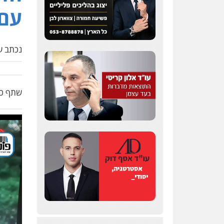
עם 
נכתב על
עו"ד מאור שגב
שתף כת
פלילי
פשיעה חמורה
מעצרים וחקירות
0546680127
עו"ד רעות שמחון
פלילי
אסירים
תעבורה
0507623810
עו"ד דותן דניאלי
פלילי
פשיעה חמורה