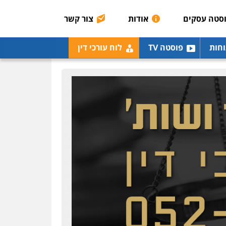
כלכלית
הלבנת הון
סטה עסקים
אודות
צור קשר
0504456555
גיל דביר – משרד עורכי
וחות
פוסטה TV
לוח עורכי דין
דין
פלילי
פשיעה כלכלית
צווארון לבן
0506217771
עו"ד יאיר בן סימון
פלילי
תעבורה
אזרחי
נזיקין
ביטוח
0505719060
חנא בולוס – משרד עורכי
דין
פלילי
פשיעה חמורה
צווארון לבן
נזיקין
0546661544
אלי אונגר משרד עו"ד