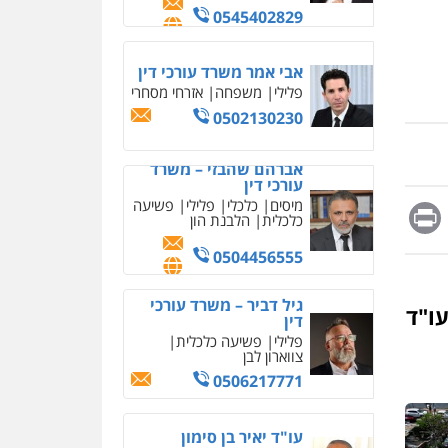
מחיקת כתבות מגוגל
ודחיקת אזכורים שליליים
שירותים מקצועיים לעורכי
אברהם שהבזי – משרד
דין
עורכי דין
מיסים
כלכלי
פלילי
פשיעה
0522508109
כלכלית
הלבנת הון
אחסון אתרים
0504456555
מהירות
הגנה
גיבוי
תמיכה
שירותים מקצועיים
גיל דביר – משרד עורכי
לעורכי דין
דין
Messag
Print
Fa
E
פלילי
פשיעה כלכלית
צווארון לבן
מרכז התחלה חדשה
0506217771
אסירים
עבירות מין
שירותים מקצועיים לעורכי
דין
עו"ד
עו"ד יאיר בן סימון
0544500346
פלילי
תעבורה
אזרחי
נזיקין
ביטוח
מאיה בלום, עו"ס,
0505719060
טיפול ושיקום
טיפול בהתמכרויות
שירותים מקצועיים לעורכי
דין
חנא בולוס – משרד עורכי
דין