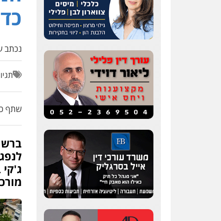
כדא
נכתב על
תגיו
שתף כת
ברשו
לנפגע
ג'קי
מורכב