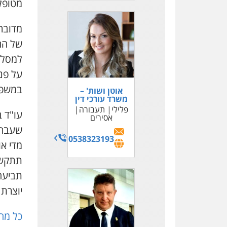
מטופלו
של הרש
למסלו
על פנ
במשפט
אוטן ושות' –
משרד עורכי דין
פלילי
תעבורה
עו"ד 
אסירים
שעברת
0538323193
מדי א
תתקשו 
יוצרת 
כל מה