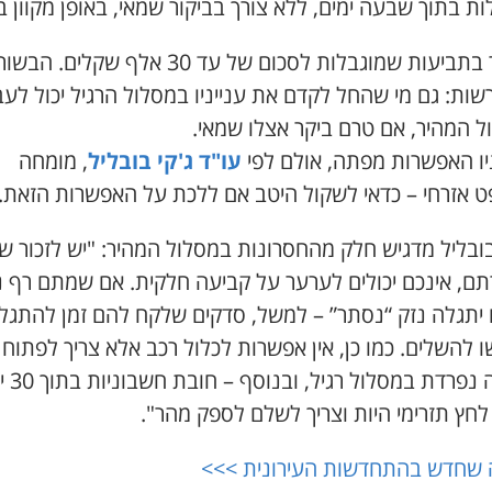
ת בתוך שבעה ימים, ללא צורך בביקור שמאי, באופן מקוון ב
מדובר בתביעות שמוגבלות לסכום של עד 30 אלף שקלים. ה
ות: גם מי שהחל לקדם את ענייניו במסלול הרגיל יכול לעב
ל המהיר, אם טרם ביקר אצלו שמאי.
יו האפשרות מפתה, אולם לפי
עו"ד ג'קי בובליל
, מומחה
 אזרחי – כדאי לשקול היטב אם ללכת על האפשרות הזאת.
בובליל מדגיש חלק מהחסרונות במסלול המהיר: "יש לזכור ש
ם, אינכם יכולים לערער על קביעה חלקית. אם שמתם רף נ
ו יתגלה נזק “נסתר” – למשל, סדקים שלקח להם זמן להתגל
להשלים. כמו כן, אין אפשרות לכלול רכב אלא צריך לפתוח
תביעה נפרדת במסלול ר
לחץ תזרימי היות וצריך לשלם לספק מהר".
 שחדש בהתחדשות העירונית >>>