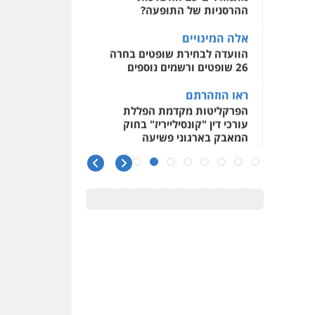
ההרסניות של התופעה?
אלה המינויים
הוועדה לבחירת שופטים בחרה
26 שופטים ורשמים נוספים
ראו הוזהרתם
הפרקליטות מקדמת הפללת
עורכי דין "קונסילייריז" בחוק
המאבק בארגוני פשיעה
משרות אמון
יו"ר מחוז ת"א משבץ עובדות
שלו למינוי דייני בית הדין
למשמעת
האופנוע חזר הביתה
עו"ד גיל פרידמן והרפתקאות
אופנוע השטח שלו
הזכות לטנף
זוכה עורך-דין שהשווה את ברק