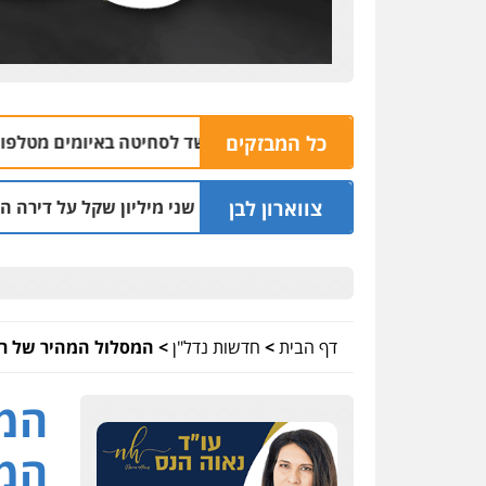
עצר בחשד לסחיטה באיומים מטלפון שאינו שלו
כל המבזקים
08 | 16:32
צווארון לבן
פועל לעו"ד שעקץ שני מיליון שקל על דירה השייכת לקוחותיו
2
דף הבית
>
חדשות נדל"ן
>
המסלול המהיר של רש
המס
המי