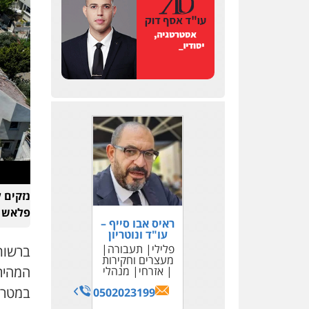
נזקים 
פלאש 90)
ראיס אבו סייף –
עו"ד ונוטריון
פלילי
תעבורה
ברשות
מעצרים וחקירות
המהיר 
אזרחי
מנהלי
במטרה
0502023199