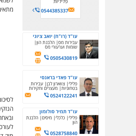
לשמאי.
פליליות
מתאימ
0544385337
עו"ד (רו"ח) יואב ציוני
עבירות מס
הלבנת הון
שומות וערעורי מס
0505430819
עו"ד פאדי בראנסי
פלילי
צווארון לבן
עבירות
בטחוניות
מעצרים וחקירות
0524122241
לסיכום
הנזקים
עו"ד תמיר סולומון
ובאחר
פלילי
כלכלי
מיסים
הלבנת
הון
לעורכי
0528758840
תיק די