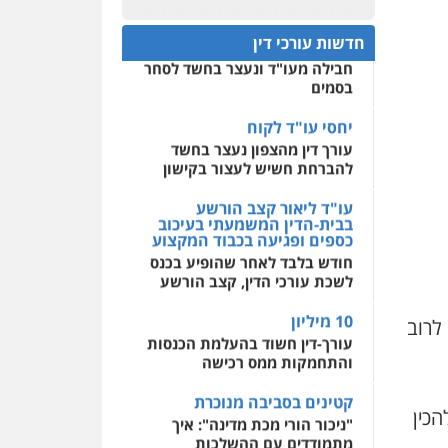
חפץ חשוד
0522508109
חדשות עורכי דין
עצור בתיק ניסיון רצח קיבל
חבילה מעו"ד ונעצר בחשד לסחר
אחסון אתרים
בסמים
מהירות
הגנה
גיבוי
תמיכה
שירותים מקצועיים
לעורכי דין
יחסי עו"ד לקוח
עורך דין מהצפון נעצר בחשד
להברחת חשיש לעצור בקישון
מרכז התחלה חדשה
אסירים
עבירות מין
עו"ד ליאור קצב הורשע
שירותים מקצועיים לעורכי
בבית-הדין המשמעתי בעיכוב
דין
כספים ופגיעה בכבוד המקצוע
חודש בלבד לאחר שהופיע בכנס
0544500346
לשכת עורכי הדין, קצב הורשע
10 מיליון
 לרוב
עורך-דין חשוד בהעלמת הכנסות
והתחמקות ממס רכישה
קטינים בסביבה מנוכרת
הכין
"ניכור הורי מכת מדינה": איך
מתמודדים עם ההשלכות