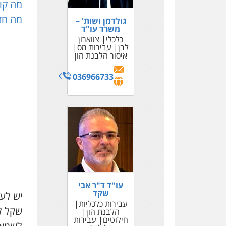
מה קור
מה חד
גולדמן ושות' –
משרד עו"ד
כלכלי
צווארון
לבן
עבירות מס
איסור הלבנת הון
036966733
עו"ד ד"ר אבי
שקד
עבירות כלכליות
שקל לא
הלבנת הון
חילוטים
עבירות