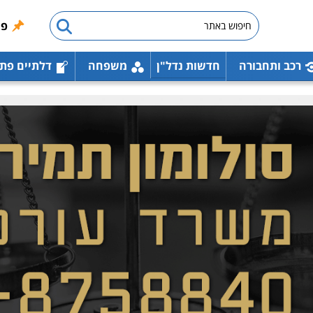
פו
רכב ותחבורה
חדשות נדל"ן
משפחה
דלתיים פת