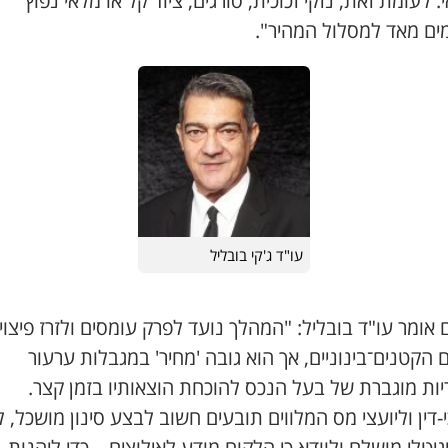
 לעומת זאת, נזקי זכוכית, סורגים, ציוד קל או מלאי נפוץ
ים מאד למסלול המהיר".
עו"ד ג'קי בובליל
 אומר עו"ד בובליל: "המהלך נועד לפרק עומסים ולזרז פיצוי
 הקטנים־בינוניים, אך הוא גובה 'מחיר' במגבלות ערעור
יות מוגברת של בעל הנכס להוכחת הוצאותיו בזמן קצר.
-דין וליועצי מס המלווים תובעים חשוב לבצע סינון מושכל, ל
גיטלי מושלם ולוודא כי הלקוח מודע לאילוצים – כדי ליהנות