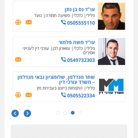
עו"ד נס בן נתן
פלילי
כלכלי
פשיעה חמורה
נוער
0505555110
עו"ד משה פלמור
פלילי
כלכלי
צווארון לבן
עורכי דין לענייני
אסירים
0549732303
שחר מנדלמן, שלומציון גבאי מנדלמן
– משרד עורכי דין
פלילי
התמחות בייצוג בעבירות מין
0505522334
עו"ד אלינור מתיתיה
פלילי
תעבורה
צבאי
משפחה
0526577766