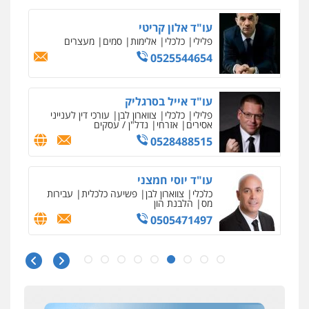
אסירים
עבירות מין
שירותים מקצועיים
לעורכי דין
עו"ד אלון קריטי
0544500346
פלילי
כלכלי
אלימות
סמים
מעצרים
0525544654
מאיה בלום, עו"ס, טיפול ושיקום
טיפול בהתמכרויות
שירותים מקצועיים
לעורכי דין
עו"ד אייל בסרגליק
0504062539
פלילי
כלכלי
צווארון לבן
עורכי דין לענייני
אסירים
אזרחי
נדל"ן / עסקים
0528488515
עו"ד ד"ר אבי שקד
עבירות כלכליות
הלבנת הון
חילוטים
עבירות פליליות
עו"ד יוסי חמצני
0544385337
כלכלי
צווארון לבן
פשיעה כלכלית
עבירות
מס
הלבנת הון
0505471497
איתי חקירות – שירותים לעורכי דין
חקירות פרטיות
חקירות כלכליות
חקירות
אישות
איתורים
גיל דביר – משרד עורכי דין
0537865001
פלילי
פשיעה כלכלית
צווארון לבן
0506217771
ניר קידר – צלם