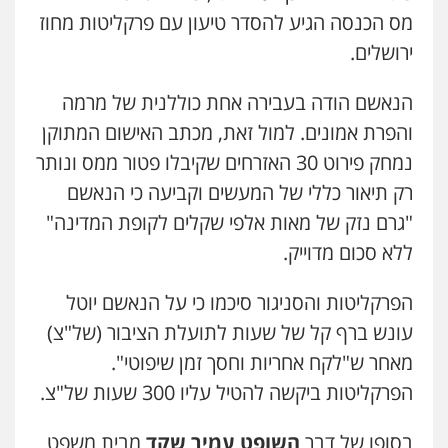
מס הכנסה הגיע להסדר טיעון עם פרקליטות מחוז
0505643689
ירושלים.
עו"ד יצחק איצקוביץ'
הנאשם הודה בעבירה אחת כוללנית של מרמה
פלילי
פשיעה חמורה
צווארון לבן
והפרת אמונים. למול זאת, מכתב האישום המתוקן
0526655833
נמחק פירוט 30 האזרחים שקיבלו פטור ממס ונותר
רק תיאור כללי של המעשים וקביעה כי הנאשם
עו"ד חמאדה מסרי
"גרם נזק של מאות אלפי שקלים לקופת המדינה"
תעבורה
עו"ד תמיר סולומון
ללא סכום מדוייק.
0526631970
פלילי
כלכלי
מיסים
הלבנת הון
0528758840
הפרקליטות והסניגור סיכמו כי על הנאשם יוטל
עו"ד בועז קניג
עונש ברף קל של שעות לתועלת הציבור (של"צ)
פלילי
משפחה
כלכלי
צבאי
עו"ד אסף גונן
מאחר ש"לקח אחריות וחסך זמן שיפוטי".
פלילי
פשע חמור
תעבורה
צבא
מעצרים
0507003001
וחקירות
הפרקליטות ביקשה להטיל עליו 300 שעות של"צ.
0542255161
בסופו של דבר
השופט עמיר שקד
מבית משפט