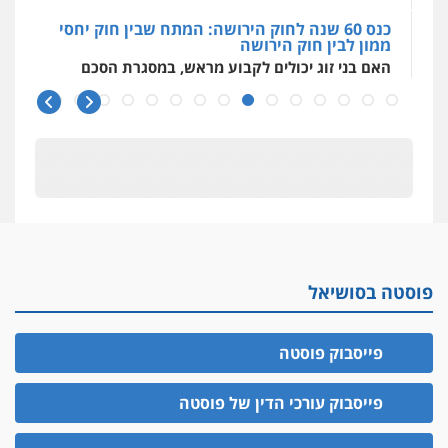
כנס 60 שנה לחוק הירושה: המתח שבין חוק יחסי
ממון לבין חוק הירושה
האם בני זוג יכולים לקבוע מראש, במסגרת הסכם
ממון, גם
כנס 60 שנה לחוק הירושה
ראשי הכנס מדגישים את המהפכה הטכנולגית
שמחייבת שינויי חקיקה
חפץ חשוד
עצור בתיק ניסיון רצח קיבל חבילה מעו"ד ונעצר
בחשד לסחר בסמים
יחסי עו"ד לקוח
פוסטה בסושיאל
עורך דין מהצפון נעצר בחשד להברחת חשיש לעצור
בקישון
פייסבוק פוסטה
עו"ד ליאור קצב הורשע בבית-הדין המשמעתי
בעיכוב כספים ופגיעה בכבוד המקצוע
פייסבוק עורכי הדין של פוסטה
חודש בלבד לאחר שהופיע בכנס לשכת עורכי הדין,
קצב הורשע