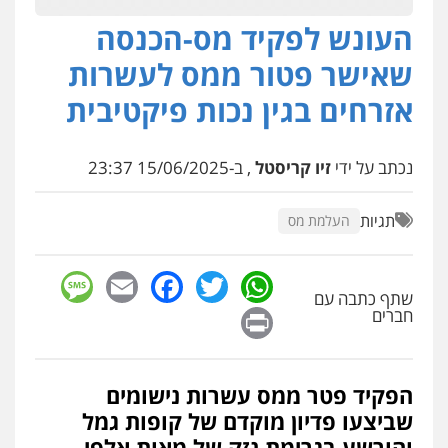
העונש לפקיד מס-הכנסה
עו"ד מוחמד סביחאת
פלילי
תעבורה
פשיעה כלכלית
שאישר פטור ממס לעשרות
0525077716
אזרחים בגין נכות פיקטיבית
חנא בולוס – משרד עורכי דין
נכתב על ידי
זיו קריסטל
, ב-15/06/2025 23:37
פלילי
פשיעה חמורה
צווארון לבן
נזיקין
0546661544
תגיות
העלמת מס
עו"ד אשרף שחאדה
sage
Facebook
Email
WhatsApp
Twitter
פלילי
פשיעה חמורה
מעצרים וחקירות
תעבורה
שתף כתבה עם
Print
חברים
0549535659
רעות כהן – משרד עורכי דין
הפקיד פטר ממס עשרות נישומים
פלילי
צווארון לבן
תעבורה
אסירים
מעצרים
וחקירות
שביצעו פדיון מוקדם של קופות גמל
0506277425
והורשע בגרימת נזק של מאות אלפי