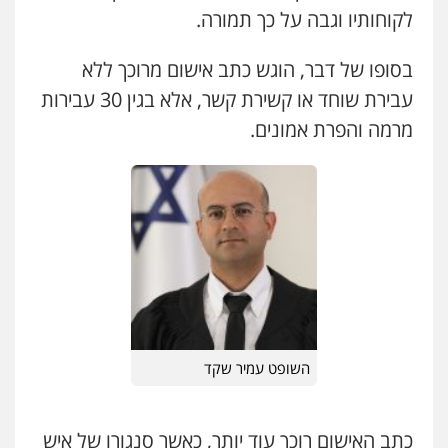
0525077716
לקוחותיו וגבה על כך תמורה.
בסופו של דבר, הוגש כתב אישום מרוכך ללא
חנא בולוס – משרד עורכי דין
עבירת שוחד או קשירת קשר, אלא בגין 30 עבירות
פלילי
פשיעה חמורה
צווארון לבן
נזיקין
מרמה והפרת אמונים.
0546661544
עו"ד אשרף שחאדה
פלילי
פשיעה חמורה
מעצרים וחקירות
תעבורה
0549535659
רעות כהן – משרד עורכי דין
פלילי
צווארון לבן
תעבורה
אסירים
מעצרים
וחקירות
0506277425
השופט עמיר שקד
עו"ד שאדי דבאח
כתב האישום רוכך עוד יותר, כאשר סנגורו של איש
פלילי
פשיעה כלכלית
תעבורה