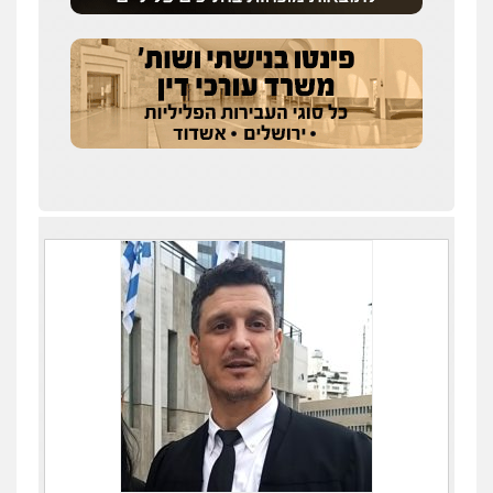
חנא בולוס – משרד עורכי דין
פלילי
פשיעה חמורה
צווארון לבן
נזיקין
0546661544
עו"ד אשרף שחאדה
פלילי
פשיעה חמורה
מעצרים וחקירות
תעבורה
0549535659
רעות כהן – משרד עורכי דין