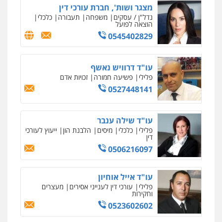
מצגר ושות', חברת עורכי דין
נדל"ן / עסקים
משפחה
תעבורה
כלכלי
הוצאה לפועל
0545402829
עו"ד דרוויש נאשף
פלילי
פשיעה חמורה
זכויות אדם
0527448141
עו"ד שילה ענבר
פלילי
כלכלי
מיסים
הלבנת הון
ייעוץ לעורכי
דין
0506216097
עו"ד אייל אוחיון
פלילי
עורכי דין לענייני אסירים
מעצרים
וחקירות
0523602602