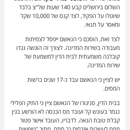
עו"ד אורי רינצקי
השלום בירושלים קבע 140 שעות של"צ בלבד
פלילי
כלכלי
ניהול משפטים
שיוטלו על הפקיד, לצד קנס של 10,000 שקל
0506216813
ומאסר על תנאי.
דוד אפרים משרד עורכי דין
לצד זאת, הוסכם כי הנאשם ייפסל לצמיתות
פלילי
צווארון לבן
מס הכנסה
מע"מ
מעבודה בשירות המדינה. לצורך זה הוגשה נגדו
0506209859
קובלנה משמעתית לבית הדין למשמעת של
שירות המדינה.
עו"ד נעם שביט
פלילי
פשיעה חמורה
מיסים
הלבנת הון
פסיכיאטריה משפטית
יש לציין כי הנאשם עבד כ-17 שנים ברשות
0506216048
המסים.
בבית הדין, סניגורו של הנאשם ציין כי התיק הפלילי
עו"ד אלון קריטי
פלילי
כלכלי
אלימות
סמים
מעצרים
נגמר בעונש קל ועובד מס הכנסה לא הורשע בגין
0525544654
קבלת טובת הנאה. לדבריו, העובד אישר פטור
ממס לעשרות אזרחים כך סתם, מתוך "טיפשות