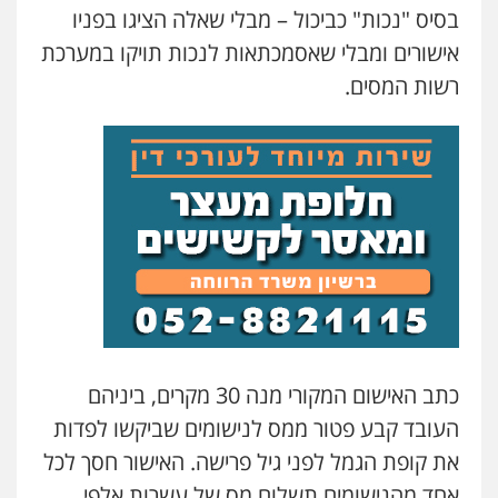
בסיס "נכות" כביכול – מבלי שאלה הציגו בפניו
אישורים ומבלי שאסמכתאות לנכות תויקו במערכת
עו"ד פאדי בראנסי
רשות המסים.
פלילי
צווארון לבן
עבירות בטחוניות
מעצרים
וחקירות
0524122241
עו"ד ד"ר איתן פינקלשטיין
כלכלי
הלבנת הון
חילוט
ייעוץ לעורכי דין
0507061374
עו"ד ירון גיגי
פלילי
צווארון לבן
מעצרים
הליכי הסגרה
0522249087
כתב האישום המקורי מנה 30 מקרים, ביניהם
העובד קבע פטור ממס לנישומים שביקשו לפדות
מצגר ושות', חברת עורכי דין
את קופת הגמל לפני גיל פרישה. האישור חסך לכל
נדל"ן / עסקים
משפחה
תעבורה
כלכלי
הוצאה לפועל
אחד מהנישומים תשלום מס של עשרות אלפי