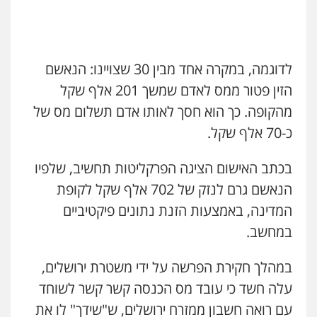
0505555110
עו"ד משה פלמור
פלילי
כלכלי
צווארון לבן
עורכי דין לענייני
לדוגמה, במקרה אחד מבין 30 שצויינו: הנאשם
אסירים
הזין פטור ממס לאדם שמשך 201 אלף שקל
0549732303
מהקופה. כך הוא חסך לאותו אדם תשלום מס של
שחר מנדלמן, שלומציון גבאי מנדלמן
כ-70 אלף שקל.
– משרד עורכי דין
פלילי
התמחות בייצוג בעבירות מין
בכתב האישום הציגה הפרקליטות תחשיב, שלפיו
0505522334
הנאשם גרם לנזק של 702 אלף שקל לקופת
המדינה, באמצעות הזנת נתונים פיקטיביים
עו"ד אלינור מתיתיה
במחשב.
פלילי
תעבורה
צבאי
משפחה
0526577766
במהלך חקירת הפרשה על ידי משטרת ירושלים,
עלה חשד כי עובד מס הכנסה קשר קשר לשוחד
עו"ד מוחמד סביחאת
עם רואה חשבון ממזרח ירושלים, ש"שידך" לו את
פלילי
תעבורה
פשיעה כלכלית