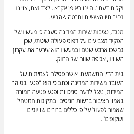
עו"ד אייל בסרגליק
וקלות דעת", היינו באופן אקראי. לצד זאת, צויינו
פלילי
כלכלי
צווארון לבן
עורכי דין לענייני
אסירים
אזרחי
נדל"ן / עסקים
נסיבותיו האישיות וחרטה שהביע.
0528488515
מנגד, נציבות שירות המדינה טענה כי מעשיו של
עו"ד יוסי חמצני
הפקיד מצביעים על דפוס פעולה שיטתי, שכן
כלכלי
צווארון לבן
פשיעה כלכלית
עבירות
נמשכו ארבע שנים ובמעשיו הוא עירער את עקרון
מס
הלבנת הון
0505471497
השוויון, אכיפה שווה של החוק.
בית הדין המשמעתי אישר פסילה לצמיתות של
גיל דביר – משרד עורכי דין
פלילי
פשיעה כלכלית
צווארון לבן
העובד משירות המדינה וכתב כי הוא "פגע בטוהר
0506217771
המידות, ניצל לרעה סמכויות ופגע פגיעה חמורה
באמון הציבור ברשות המסים ובתקינות המניהל
שאמור לפעול על פי כללים ברורים שוויוניים
עו"ד תמיר סולומון
פלילי
כלכלי
מיסים
הלבנת הון
ושקופים".
0528758840