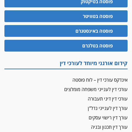
פוסטה בטיקטוק
10 מיליון
עורך-דין חשוד בהעלמת הכנסות והתחמקות ממס
פוסטה בטוויטר
רכישה
קטינים בסביבה מנוכרת
פוסטה באינסטגרם
"ניכור הורי מכת מדינה": איך מתמודדים עם
ההשלכות ההרסניות של התופעה?
פוסטה בטלגרם
אלה המינויים
הוועדה לבחירת שופטים בחרה 26 שופטים ורשמים
קידום אורגני מיוחד לעורכי דין
נוספים
ראו הוזהרתם
אינדקס עורכי דין – לוח פוסטה
הפרקליטות מקדמת הפללת עורכי דין "קונסילייריז"
עורכי דין לענייני משפחה מומלצים
בחוק המאבק בארגוני פשיעה
עורכי דין דיני תעבורה
משרות אמון
יו"ר מחוז ת"א משבץ עובדות שלו למינוי דייני בית
עורך דין לענייני נדל"ן
הדין למשמעת
עורך דין רישוי עסקים
האופנוע חזר הביתה
עורך דין תכנון ובניה
עו"ד גיל פרידמן והרפתקאות אופנוע השטח שלו