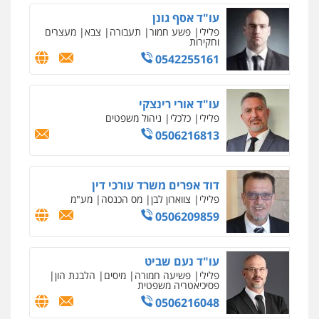
עו"ד אסף גונן
פלילי
פשע חמור
תעבורה
צבא
מעצרים
וחקירות
0542255161
ניר קידר – צלם
צילום עורכי דין
שירותים מקצועיים לעורכי
דין
עו"ד אורי רינצקי
0504578527
פלילי
כלכלי
ניהול משפטים
0506216813
רונן הלל – מוניטין
מחיקת כתבות מגוגל ודחיקת אזכורים
שליליים
שירותים מקצועיים לעורכי דין
דוד אפרים משרד עורכי דין
0522508109
פלילי
צווארון לבן
מס הכנסה
מע"מ
0506209859
אחסון אתרים
מהירות
הגנה
גיבוי
תמיכה
שירותים
מקצועיים לעורכי דין
עו"ד נעם שביט
פלילי
פשיעה חמורה
מיסים
הלבנת הון
פסיכיאטריה משפטית
0506216048
מרכז התחלה חדשה