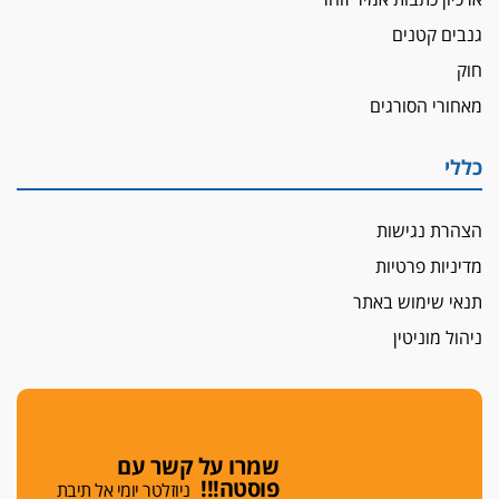
תובעת משטרתית פוטרה בחשד לעישון סמים
גנבים קטנים
שנחשף בפעילות בלשים בטלגרם
חוק
לא בכל יום
מאחורי הסורגים
עו"ד שרון נהרי חיתן את בנו הבכור דניאל
הכנסת אישרה
כללי
הגבלת שכר טרחה בייצוג נכי צה"ל ונפגעי פעולות
איבה
הצהרת נגישות
איתות מירושלים
מדיניות פרטיות
יו"ר המחוז צ'צ'קס מכנס ישיבה להדחת
ממלא-מקומו, ועמית בכר שותק
תנאי שימוש באתר
מחאת הפרקליטים והסנגורים
ניהול מוניטין
יצאו לשעה מבית המשפט ועמדו בחוץ לאות הזדהות
עם השופטים
הביקורת חוגגת
מבקר לשכת עורכי הדין בתביעה נגד "איכות
שמרו על קשר עם
השלטון" בעידן עמית בכר
פוסטה!!!
ניוזלטר יומי אל תיבת