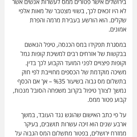
בירושלים אישר פטורים ממס לעשרות אנשים אשר
לא היו זכאים לכך, בשווי מצטבר של מאות אלפי
עו"ד תומר בנישתי
שקלים. הוא הורשע בעבירת מרמה והפרת
פלילי
מעצרים וחקירות
צווארון לבן
פשיעה
חמורה
אמונים.
0546657865
במסגרת תפקידו במס הכנסה, טיפל הנאשם
אלי אונגר משרד עו"ד
בבקשות של אזרחים רבים למשיכת קופות גמל
פלילי
פשיעה חמורה
מעצרים
מנהלי
רישוי
עסקים
וקופות פיצויים לפני המועד הקבוע לכך בדין.
0507302623
משיכה מוקדמת של הכספים מחוייבת לפי חוק
בתשלום מס גבוה בשיעור %35 – אך אם הכסף
עו"ד שרון נהרי
נמשך לצורך טיפול בקרוב משפחה הסובל מנכות,
פלילי
צווארון לבן
כלכלי
פשיעה כלכלית
בינלאומי
הליכי הסגרה
קבוע פטור ממס.
על פי כתב האישום שהוגש נגד העובד, במשך
עו"ד (רו"ח) יואב ציוני
ארבע שנים הוא זיכה עשרות תושבים, בעיקר
עבירות מס
הלבנת הון
שומות וערעורי מס
ממזרח ירושלים, בפטור מתשלום המס הגבוה על
0505430819