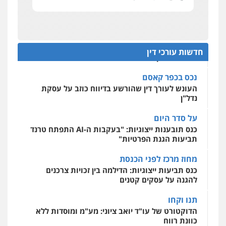
רונן הלל – מוניטין
נציב תלונות הציבור על השופטים: עדיף למעט
בפרקטיקה של דיונים "מחוץ לפרוטוקול"
מחיקת כתבות מגוגל ודחיקת אזכורים
שליליים
שירותים מקצועיים לעורכי דין
על חשבון הלקוח
0522508109
מאסר בפועל לעו"ד שעקץ שני מיליון שקל על דירה
חדשות עורכי דין
ששייכת ללקוחותיו
אחסון אתרים
מהירות
הגנה
גיבוי
תמיכה
שירותים
נכס בכפר קאסם
מקצועיים לעורכי דין
העונש לעורך דין שהורשע בדיווח כוזב על עסקת
נדל"ן
על סדר היום
מרכז התחלה חדשה
כנס תובענות ייצוגיות: "בעקבות ה-AI התפתח טרנד
אסירים
עבירות מין
שירותים מקצועיים
לעורכי דין
תביעות הגנת הפרטיות"
0544500346
מחוז מרכז לפני הכנסת
כנס תביעות ייצוגיות: הדילמה בין זכויות צרכנים
להגנה על עסקים קטנים
תנו וקחו
הדוקטורט של עו"ד יואב ציוני: מע"מ ומוסדות ללא
כוונת רווח