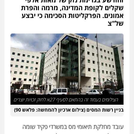
שקלים לקופת המדינה, מרמה והפרת
עו"ד שאדי דבאח
אמונים. הפרקליטות הסכימה כי יבצע
פלילי
פשיעה כלכלית
תעבורה
של"צ
0505643689
עו"ד יצחק איצקוביץ'
פלילי
פשיעה חמורה
צווארון לבן
0526655833
עו"ד חמאדה מסרי
תעבורה
0526631970
הצילומים בעמוד זה בהתאם לסעיף 27א לחוק זכויות יוצרים
בניין רשות המסים (צילום ארכיון להמחשה: פלאש 90)
עו"ד בועז קניג
פלילי
משפחה
כלכלי
צבאי
עובד מחלקת תיאומי מס במשרדי פקיד שומה
0507003001