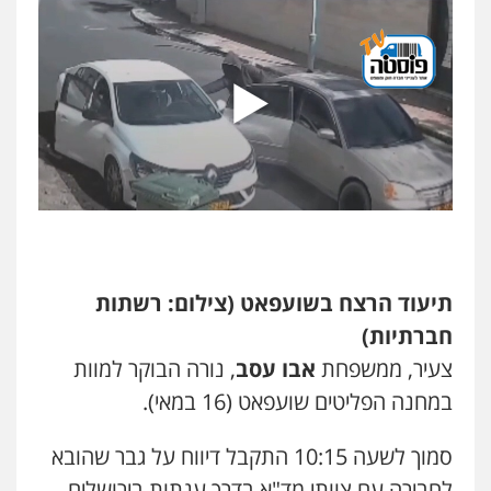
עו"ד דפנה לביא
משפחה
גישור
0507206063
עו"ד זוהר ארבל
פלילי
פשיעה חמורה
מעצרים וחקירות
קטינים
0538788878
עו"ד אסף דוק
תיעוד הרצח בשועפאט (צילום: רשתות
פלילי
עבירות מין
סמים והימורים
פשיעה
חברתיות)
חמורה
חקירות ומעצרים
צווארון לבן והונאה
0526885006
צעיר, ממשפחת
אבו עסב
, נורה הבוקר למוות
במחנה הפליטים שועפאט (16 במאי).
עו"ד שלי גורביץ – לוי
משפט פלילי
פשיעה חמורה
מעצרים
סמוך לשעה 10:15 התקבל דיווח על גבר שהובא
וחקירות
צבאי
תעבורה
לחבירה עם צוותי מד"א בדרך ענתות בירושלים.
0544218336