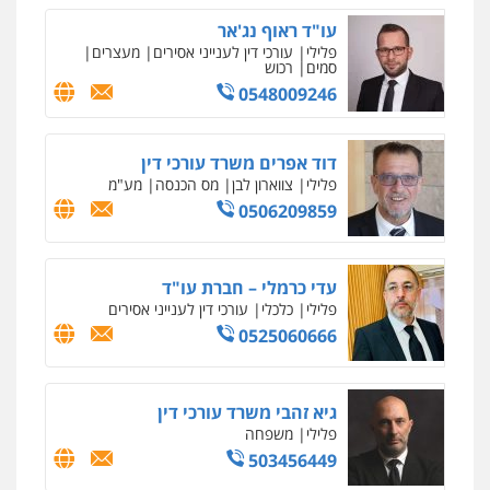
עו"ד ראוף נג'אר
פלילי
עורכי דין לענייני אסירים
מעצרים
סמים
רכוש
0548009246
דוד אפרים משרד עורכי דין
פלילי
צווארון לבן
מס הכנסה
מע"מ
0506209859
עדי כרמלי – חברת עו"ד
פלילי
כלכלי
עורכי דין לענייני אסירים
0525060666
גיא זהבי משרד עורכי דין
פלילי
משפחה
503456449