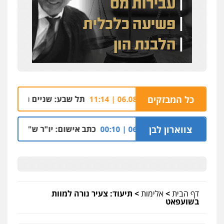
רות מין בעובדת
כל המבזקים
תל שבע: שניים נעצרו בחשד לי
06.08 | 11:14
בענה שבגליל
צווארון לבן
כתב אישום: יו"ר ש"ס לשעבר בחי
06.08 | 00:10
דף הבית
>
אלימות
>
תיעוד: צעיר נורה למוות
בשועפאט