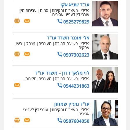
עו"ד שגיא אקו
0547342002
פלילי
מעצרים וחקירות
סמים
עבירות מין
עורכי דין לענייני אסירים
0525279829
עו"ד אלון קריטי
פלילי
כלכלי
אלימות
סמים
מעצרים
אלי אונגר משרד עו"ד
0525544654
פלילי
פשיעה חמורה
מעצרים
מנהלי
רישוי
עסקים
0507302623
עו"ד דפנה לביא
משפחה
גישור
0507206063
לוי מלאך דדון – משרד עו"ד
פלילי
פשיעה חמורה
מעצרים וחקירות
0544231863
עו"ד זוהר ארבל
פלילי
פשיעה חמורה
מעצרים וחקירות
קטינים
עו"ד מעיין שמחון
0538788878
פלילי
מעצרים וחקירות
עורכי דין לענייני
אסירים
0587604050
עו"ד אסף דוק
פלילי
עבירות מין
סמים והימורים
פשיעה