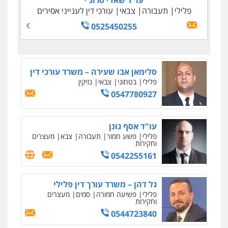
עו"ד שאדי סרוג'י
0508848606
פלילי
תעבורה
צבאי
עורכי דין לענייני אסירים
גיל דביר – משרד עורכי דין
פלילי
פשיעה כלכלית
צווארון לבן
0525450255
0506217771
סלימאן אבו שעירה – משרד עורכי דין
פלילי
בטחוני
צבאי
נזיקין
0547780927
עו"ד אסף גונן
פלילי
פשע חמור
תעבורה
צבא
מעצרים
וחקירות
0542255161
גל דהן – משרד עורך דין פלילי
פלילי
פשיעה חמורה
סמים
מעצרים
וחקירות
0544723840