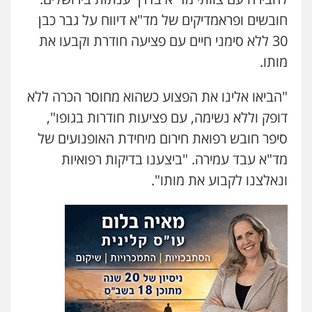
חובשים ופראמדיקים של מד"א דיווח על גבר כבן
30 ללא סימני חיים עם פציעה חודרת וקבעו את
משרד עורכי דין חן ברוך
פלילי
דיני תעבורה
מעצרים וחקירות
מותו.
0505078733
"הביאו אלינו את הפצוע כשהוא מחוסר הכרה ללא
דופק וללא נשימה, עם פציעות חודרות בגופו",
עו"ד קארין לגטיוי
פלילי
פשיעה חמורה
מעצרים וחקירות
סיפר חובש רפואת חירום מיחידת האופנועים של
0507446995
מד"א עבד עמירה. "ביצענו בדיקות רפואיות
ונאלצנו לקבוע את מותו".
משרד עורכי דין טאי שרקי
פלילי
אסירים
תעבורה
מרב"ד
0547556464
עו"ד אילן אלימלך
פלילי
פשיעה חמורה
תעבורה
אסירים
0522992110