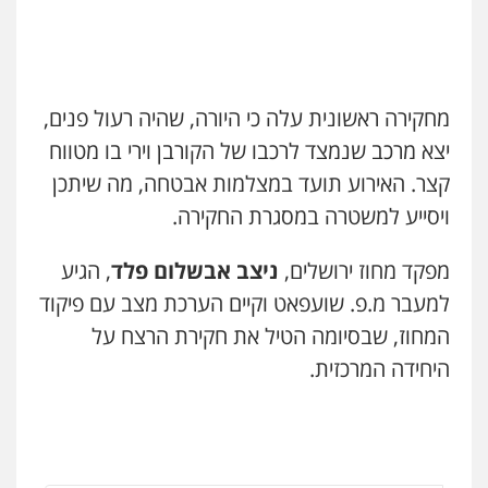
0525060666
ויקי שמואל – משרד עו"ד
פלילי
משפט פלילי
0528959600
גיא זהבי משרד עורכי דין
פלילי
משפחה
מחקירה ראשונית עלה כי היורה, שהיה רעול פנים,
503456449
קורל קרוז – עורך דין פלילי
יצא מרכב שנמצד לרכבו של הקורבן וירי בו מטווח
משפט פלילי
קצר. האירוע תועד במצלמות אבטחה, מה שיתכן
0545437431
עו"ד איהאב ג'לג'ולי
ויסייע למשטרה במסגרת החקירה.
פלילי
מעצרים וחקירות
עורכי דין לענייני
אסירים
עו"ד עלי סעדי
מפקד מחוז ירושלים,
ניצב אבשלום פלד
, הגיע
0505216700
פלילי
פשיעה חמורה
ליווי וייצוג בחקירות
ומעצרים
למעבר מ.פ. שועפאט וקיים הערכת מצב עם פיקוד
0508824984
אייל בן שושן, עורך דין פלילי
המחוז, שבסיומה הטיל את חקירת הרצח על
פלילי
מעצרים וחקירות
פשיעה חמורה
היחידה המרכזית.
נוער
רישום פלילי
עו"ד תומר בנישתי
0522763105
פלילי
מעצרים וחקירות
צווארון לבן
פשיעה
חמורה
0546657865
עו"ד שלומי שרון
פלילי
צבאי
מעצרים וחקירות