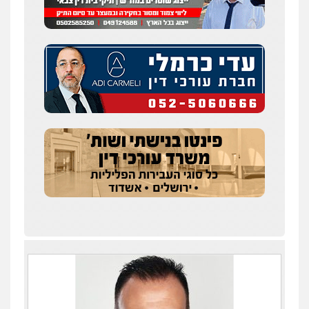
עו"ד איהאב ג'לג'ולי
פלילי
מעצרים וחקירות
עורכי דין לענייני
אסירים
0505216700
אייל בן שושן, עורך דין פלילי