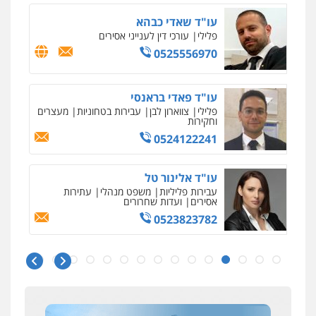
חמורה
חקירות ומעצרים
צווארון לבן והונאה
עו"ד שאדי כבהא
0526885006
פלילי
עורכי דין לענייני אסירים
0525556970
עו"ד פאדי בראנסי
פלילי
צווארון לבן
עבירות בטחוניות
מעצרים
וחקירות
0524122241
עו"ד אלינור טל
עבירות פליליות
משפט מנהלי
עתירות
אסירים
ועדות שחרורים
0523823782
ניר קידר – צלם
צילום עורכי דין
שירותים מקצועיים לעורכי
דין
עו"ד אמיר כהן
0504578527
פלילי
מעצרים וחקירות
תעבורה
איומים כתובים
0537470000
תושב סכנין חשוד ששלח הודעות מאיימות לעורך דין
רונן הלל – מוניטין