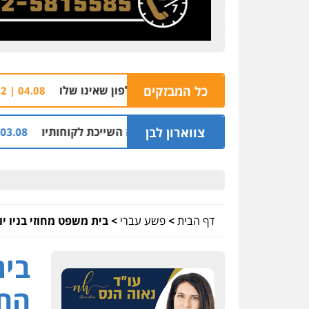
כל המבזקים
הצהרת תובע 
04.08 | 16:32
צווארון לבן
יליון שקל על דירה השייכת לקוחותיו
חלק מאזור ה
03.08 | 19:52
דף הבית
>
פשע עברי
>
בית משפט מחוזי בניו י
בית
החל