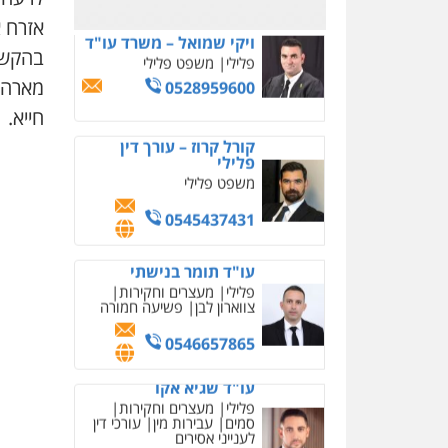
אזרח א
קורל קרוז – עורך דין
בהקשר 
פלילי
משפט פלילי
מארה"ב
חייא.
0545437431
עו"ד תומר בנישתי
פלילי
מעצרים וחקירות
צווארון לבן
פשיעה חמורה
0546657865
עו"ד שגיא אקו
פלילי
מעצרים וחקירות
סמים
עבירות מין
עורכי דין
לענייני אסירים
0525279829
אלי אונגר משרד עו"ד
פלילי
פשיעה חמורה
מעצרים
מנהלי
רישוי