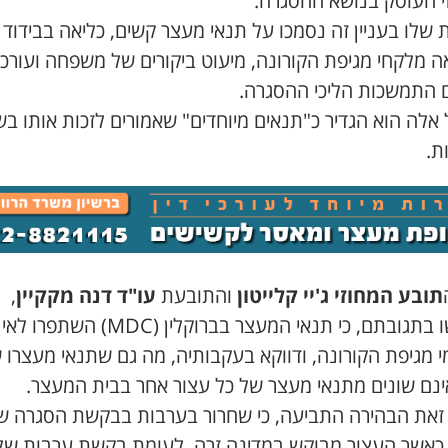
י העוסק בנושא ההסגרה.
 שלו בעניין זה נסמכו על תנאי מעצר קשים, כליאה בבידוד
 מלקחי מגיפת הקורונה, מיעוט ביקורים של משפחה ועורכי ד
ם התמשכות הליכי ההסגרה.
אלה הוא הגדיר כ"תנאים מיוחדים" שאמורים לזכות אותו בש
ת.
תובע המחוזי ג'יי קלייטון
והתובעת
עו"ד דנה מקקיין
,
הדגישו בתגובתם, כי תנאי המעצר בברוקלין (MDC)
י מגיפת הקורונה, ודווקא בעקבותיה, מה גם שתנאי מעצרו 
אינם שונים מתנאי מעצר של כל עצור אחר בבית המעצר.
זאת הבהירה התביעה, כי שחרור בערבות בבקשת הסגרה שו
כאשר העצור מבוקש במדינה זרה, לעומת בקשת ערבות של