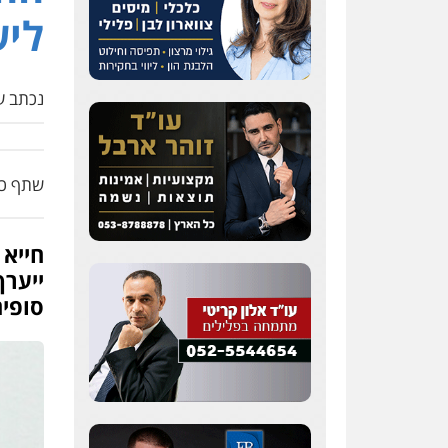
לי
נכתב על
שתף כת
ייער
סופית