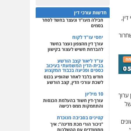
עו"ד שלי גורביץ – לוי
משפט פלילי
פשיעה
חפץ חשוד
0522508109
חמורה
מעצרים וחקירות
חדשות עורכי דין
עצור בתיק ניסיון רצח קיבל
צבאי
תעבורה
ין,
חבילה מעו"ד ונעצר בחשד לסחר
אחסון אתרים
0544218336
בסמים
מהירות
הגנה
גיבוי
תמיכה
שירותים מקצועיים
חרור
לעורכי דין
יחסי עו"ד לקוח
עו"ד עלי סעדי
עורך דין מהצפון נעצר בחשד
פלילי
פשיעה חמורה
ליווי
וייצוג בחקירות ומעצרים
להברחת חשיש לעצור בקישון
מרכז התחלה חדשה
0508824984
אסירים
עבירות מין
עו"ד ליאור קצב הורשע
שירותים מקצועיים לעורכי
בבית-הדין המשמעתי בעיכוב
דין
כספים ופגיעה בכבוד המקצוע
עו"ד ירון גיגי
חודש בלבד לאחר שהופיע בכנס
פלילי
צווארון לבן
מעצרים
0544500346
הליכי הסגרה
לשכת עורכי הדין, קצב הורשע
0522249087
10 מיליון
 השתפרו לאין ערוך
עורך-דין חשוד בהעלמת הכנסות
של
משרד עורכי דין טאי
והתחמקות ממס רכישה
שרקי
פלילי
אסירים
תעבורה
קטינים בסביבה מנוכרת
נים
מרב"ד
"ניכור הורי מכת מדינה": איך
מתמודדים עם ההשלכות