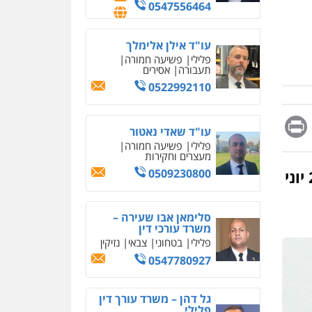
מחיקת כתבות מגוגל
0547556464
ודחיקת אזכורים שליליים
שירותים מקצועיים לעורכי
דין
עו"ד אילן אלימלך
פלילי
פשיעה חמורה
0522508109
תעבורה
אסירים
0522992110
אחסון אתרים
מהירות
הגנה
גיבוי
תמיכה
שירותים מקצועיים
Messag
Print
Fa
E
לעורכי דין
עו"ד שאדי נאטור
פלילי
פשיעה חמורה
מעצרים וחקירות
מרכז התחלה חדשה
0509230800
חייא הודיע על כוונתו להתנגד להחלטה, ובינתיים ב-27 יוני
אסירים
עבירות מין
שירותים מקצועיים לעורכי
דין
סלימאן אבו שעירה –
משרד עורכי דין
0544500346
פלילי
בטחוני
צבאי
נזיקין
מאיה בלום, עו"ס,
0547780927
טיפול ושיקום
טיפול בהתמכרויות
שירותים מקצועיים לעורכי
דין
גל דהן – משרד עורך דין
פלילי