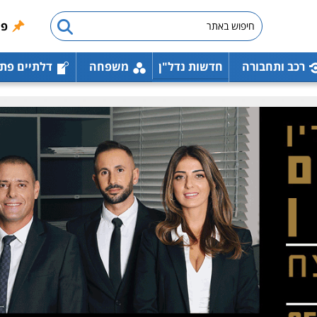
פו
רכב ותחבורה
חדשות נדל"ן
משפחה
דלתיים פת