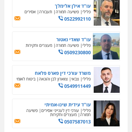
עו"ד אילן אלימלך
פלילי
פשיעה חמורה
תעבורה
אסירים
0522992110
עו"ד שאדי נאטור
פלילי
פשיעה חמורה
מעצרים וחקירות
0509230800
משרד עורכי דין פארס פלאח
פלילי
צבאי
צווארון לבן והונאה
ביטוח לאומי
0549911449
עו"ד עידית שינו-אמיתי
פלילי
עורכי דין לענייני אסירים
פשיעה
חמורה
מעצרים וחקירות
0507587013