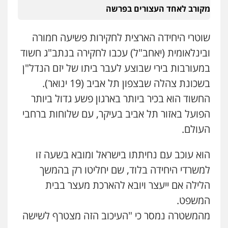
מקורב לאחד העצורים בפרשה
עו"ד אלון ארז
פלילי
צבאי
סמים
אלימות במשפחה
צווארון
שוטרי היחידה הארצית לחקירות פשיעה חמורה
לבן
0507368203
ובינלאומית (יאחב"ל) עכבו לחקירה בנתב"ג חשוד
במעורבות בירי שבוצע לעבר ביתו של יזם הנדל"ן
שחר לדובסקי, עו"ד
בשכונת צהלה שבצפון תל אביב (19 ינואר).
פלילי
מעצרים וחקירות
עבירות המתה
עורכי
דין לענייני אסירים
החשוד הוא בכיר ביותר בארגון פשע גדול ביותר
0507913332
הפועל באזור תל אביב בעיקר, עם שלוחות ברחבי
העולם.
עו"ד איהאב ג'לג'ולי
פלילי
מעצרים וחקירות
עורכי דין לענייני
אסירים
הוא עוכב עם נחיתתו בישראל ומובא בשעה זו
0505216700
למשרדי היחידה בלוד, שם יחליטו רק בהמשך
הלילה אם ייעצר ויובא להארכת מעצר בבית
עו"ד שלומי שרון
המשפט.
פלילי
צבאי
מעצרים וחקירות
מהמשטרה נמסר כי "העיכוב הזה מצטרף לשישה
0547342002