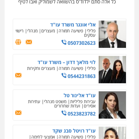
כל אלה סתם ילדוד'ס בהשוואה לשמוליק ואבו לטיף
0547556464
0525279829
עו"ד אילן אלימלך
אלי אונגר משרד עו"ד
פלילי
פשיעה חמורה
תעבורה
אסירים
פלילי
פשיעה חמורה
מעצרים
מנהלי
רישוי
עסקים
0522992110
0507302623
ניר קידר – צלם
צילום עורכי דין
שירותים מקצועיים לעורכי
דין
עו"ד שאדי נאטור
לוי מלאך דדון – משרד עו"ד
0504578527
פלילי
פשיעה חמורה
מעצרים וחקירות
פלילי
פשיעה חמורה
מעצרים וחקירות
0509230800
0544231863
רונן הלל – מוניטין
מחיקת כתבות מגוגל ודחיקת אזכורים
שליליים
שירותים מקצועיים לעורכי דין
משרד עורכי דין פארס פלאח
עו"ד אלינור טל
0522508109
פלילי
צבאי
צווארון לבן והונאה
ביטוח לאומי
עבירות פליליות
משפט מנהלי
עתירות
אסירים
ועדות שחרורים
0549911449
0523823782
אחסון אתרים
מהירות
הגנה
גיבוי
תמיכה
שירותים
עו"ד עידית שינו-אמיתי
מקצועיים לעורכי דין
עו"ד רויטל סבג שקד
פלילי
עורכי דין לענייני אסירים
פשיעה
פלילי
פשיעה חמורה
אמצעי לחימה
חמורה
מעצרים וחקירות