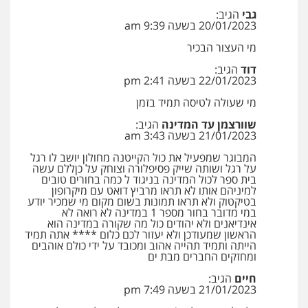
0507003001
גבי
הגיב:
20/01/2023 בשעה 9:39 am
עו"ד ירון גיגי
מי העצור הבכיר
ויקי שמואל – משרד עו"ד
פלילי
צווארון לבן
מעצרים
הליכי הסגרה
פלילי
משפט פלילי
דוד
הגיב:
0522249087
22/01/2023 בשעה 2:41 pm
0528959600
מי שעולה לטיסה תמיד בזמן
שוורצמן עד המדינה
הגיב:
עו"ד רועי אטיאס
קורל קרוז – עורך דין פלילי
21/01/2023 בשעה 3:43 am
משפט פלילי
פשיעה חמורה
צווארון לבן
משפט פלילי
525043999
המבוגר שמפעיל את כול הקייטנה מחולון יושב לו רגל
0545437431
על רגל ושותה שייק פסיפלורה וצוחק על כןללם עשה
בית ספר לכול המדינה בניגוד ל כמה בחורים טובים
למיניהם אותו לא תראו מרביץ דואט עם מיקרופון
עו"ד אסף כהן
בטיקטוק ולא תראו תמונות בשום מקום מי שמכיר יודע
עו"ד עלי סעדי
במי מדובר בחור מספר 1 במדינה לא רואה לא
פלילי
פשיעה חמורה
סמים והימורים
פלילי
פשיעה חמורה
ליווי וייצוג בחקירות
אינדיאנים ולא יהודים כול מה שקורה במדינה הוא
מעצרים וחקירות
ומעצרים
הראשון שמעודכן ולא יעזור לכם כלום **** אתה תמיד
0526555488
הייתה ותמיד תהייה אהוב ומכובד על ידי כולם אוהבים
0508824984
ומחזקים החברים מבת ים
חיים
הגיב:
משרד עורכי דין טאי שרקי
עו"ד שגיא אקו
21/01/2023 בשעה 7:49 pm
פלילי
אסירים
תעבורה
מרב"ד
פלילי
מעצרים וחקירות
סמים
עבירות מין
עורכי דין לענייני אסירים