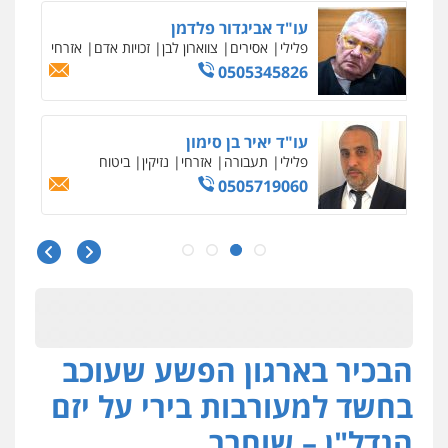
עו"ד אביגדור פלדמן
פלילי
אסירים
צווארון לבן
זכויות אדם
אזרחי
0505345826
עו"ד יאיר בן סימון
פלילי
תעבורה
אזרחי
נזיקין
ביטוח
0505719060
עו"ד נס בן נתן
פלילי
כלכלי
פשיעה חמורה
נוער
0505555110
הבכיר בארגון הפשע שעוכב
עו"ד משה פלמור
פלילי
כלכלי
צווארון לבן
עורכי דין לענייני
בחשד למעורבות בירי על יזם
אסירים
0549732303
הנדל"ן – שוחרר