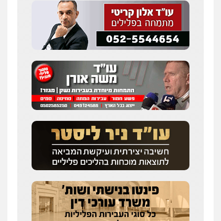
שחר לדובסקי, עו"ד
פלילי
מעצרים וחקירות
עבירות המתה
עורכי
דין לענייני אסירים
0507913332