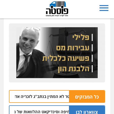
כל המבזקים
ח בנתיבות: אף שוטר לא המתין בנתב"ג לזכריה אדרי שחזר לישרא
צווארון לבן
יו"ר ש"ס לשעבר בחיפה וסינדיקאט ההלוואות של משפחת הרינג