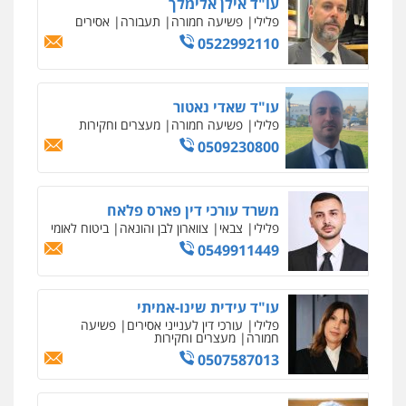
משרד עורכי דין פארס פלאח
פלילי
צבאי
צווארון לבן והונאה
ביטוח לאומי
0549911449
עו"ד עידית שינו-אמיתי
פלילי
עורכי דין לענייני אסירים
פשיעה
חמורה
מעצרים וחקירות
0507587013
עו"ד אביגדור פלדמן
פלילי
אסירים
צווארון לבן
זכויות אדם
אזרחי
0505345826
עו"ד יאיר בן סימון
פלילי
תעבורה
אזרחי
נזיקין
ביטוח
0505719060