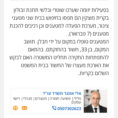
0507913332
קורל קרוז – עורך דין פלילי
בפעילות יזומה שערכו שוטרי ובלשי תחנת זבולון
משפט פלילי
0545437431
בקרית מוצקין הם תפסו בחיפוש בבית שני מטעני
עו"ד איהאב ג'לג'ולי
פלילי
מעצרים וחקירות
עורכי דין לענייני
צינור, מערכת הפעלה למטענים וכן רכיבים להכנת
אסירים
מטענים (7 פברואר).
עו"ד עלי סעדי
0505216700
פלילי
פשיעה חמורה
ליווי וייצוג בחקירות
המטענים טופלו במקום על ידי חבלן. תושב
ומעצרים
0508824984
המקום, בן 33, חשוד בהחזקתם. בהתאם
עו"ד שלומי שרון
פלילי
צבאי
מעצרים וחקירות
להתפתחות החקירה תחליט המשטרה האם לבקש
0547342002
עו"ד שגיא אקו
את הארכת מעצרו של החשוד בבית המשפט
פלילי
מעצרים וחקירות
סמים
עבירות מין
עורכי דין לענייני אסירים
השלום בקריות.
0525279829
עו"ד אלון קריטי
פלילי
כלכלי
אלימות
סמים
מעצרים
0525544654
אלי אונגר משרד עו"ד
פלילי
פשיעה חמורה
מעצרים
מנהלי
רישוי
עסקים
0507302623
מנשה, אלמוג – עורכי דין
פלילי
עבירות תנועה
צווארון לבן
תעבורה
עורכי דין לענייני אסירים
מעצרים וחקירות