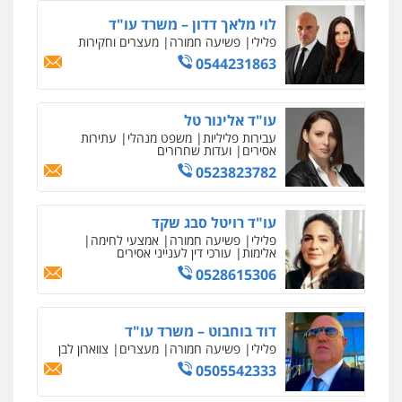
0546470989
לוי מלאך דדון – משרד עו"ד
פלילי
פשיעה חמורה
מעצרים וחקירות
0544231863
עו"ד זוהר ארבל
פלילי
פשיעה חמורה
מעצרים וחקירות
קטינים
עו"ד אלינור טל
0538788878
עבירות פליליות
משפט מנהלי
עתירות
אסירים
ועדות שחרורים
0523823782
עו"ד אסף דוק
פלילי
עבירות מין
סמים והימורים
פשיעה
חמורה
חקירות ומעצרים
צווארון לבן והונאה
עו"ד רויטל סבג שקד
0526885006
פלילי
פשיעה חמורה
אמצעי לחימה
אלימות
עורכי דין לענייני אסירים
0528615306
עו"ד שלי גורביץ – לוי
משפט פלילי
פשיעה חמורה
מעצרים
וחקירות
צבאי
תעבורה
0544218336
דוד בוחבוט – משרד עו"ד
פלילי
פשיעה חמורה
מעצרים
צווארון לבן
0505542333
עו"ד שאדי כבהא