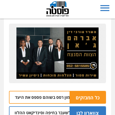
כל המבזקים
הבהרה: רימון רסס בשוהם פספס את היעד ופגע בבית של א
צווארון לבן
 אישום: יו"ר ש"ס לשעבר בחיפה וסינדיקאט ההלוואות של משפחת