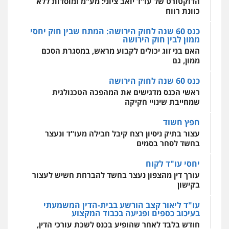
מקצועיים לעורכי דין
הדוקטורט של עו"ד יואב ציוני: מע"מ ומוסדות ללא
חליל ביאדי – משרד עורכי דין
כוונת רווח
פלילי
דיני תעבורה
מעצרים וחקירות
עו"ד אסף דוק
פשיעה חמורה
אסירים
כנס 60 שנה לחוק הירושה: המתח שבין חוק יחסי
פלילי
עבירות מין
סמים והימורים
פשיעה
0509636895
ממון לבין חוק הירושה
חמורה
חקירות ומעצרים
צווארון לבן והונאה
מרכז התחלה חדשה
האם בני זוג יכולים לקבוע מראש, במסגרת הסכם
אסירים
עבירות מין
שירותים מקצועיים
0526885006
לעורכי דין
ממון, גם
עו"ד איהאב זבידאת
0544500346
פלילי
פשיעה חמורה
ארגוני פשע
עבירות
כנס 60 שנה לחוק הירושה
המתה
עבירות מין
ראשי הכנס מדגישים את המהפכה הטכנולגית
0509930581
שמחייבת שינויי חקיקה
חפץ חשוד
עו"ד יפעת שוורץ סיל
עצור בתיק ניסיון רצח קיבל חבילה מעו"ד ונעצר
פלילי
תעבורה
בחשד לסחר בסמים
0523379525
יחסי עו"ד לקוח
עורך דין מהצפון נעצר בחשד להברחת חשיש לעצור
עו"ד אליה חן ברק
בקישון
פלילי
פשיעה חמורה
ליווי וייצוג בחקירות
ומעצרים
אסירים
נוער
עו"ד ליאור קצב הורשע בבית-הדין המשמעתי
0525914163
בעיכוב כספים ופגיעה בכבוד המקצוע
חודש בלבד לאחר שהופיע בכנס לשכת עורכי הדין,