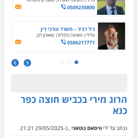
0509230800
גיל דביר – משרד עורכי דין
פלילי
פשיעה כלכלית
צווארון לבן
0506217771
סלימאן אבו שעירה – משרד עורכי דין
פלילי
בטחוני
צבאי
נזיקין
0547780927
הרוג מירי בכביש חוצה כפר
עו"ד אסף גונן
פלילי
פשע חמור
תעבורה
צבא
מעצרים
כנא
וחקירות
0542255161
נכתב על ידי
וויסאם גוטאני
, ב-29/05/2025 21:21
גל דהן – משרד עורך דין פלילי