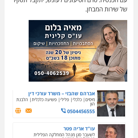
0537470000
של שירות המבחן.
אבי אמר משרד עורכי דין
פלילי
משפחה
אזרחי מסחרי
0502130230
אברהם שהבזי – משרד עורכי דין
מיסים
כלכלי
פלילי
פשיעה כלכלית
הלבנת
הון
0504456555
עו"ד אריה פטר
לשעבר סגן מנהל המחלקה הפלילית
בפרקליטות המדינה
0506217994
ניר קידר – צלם
צילום עורכי דין
שירותים מקצועיים לעורכי
דין
עו"ד רן כהן רוכברגר
0504578527