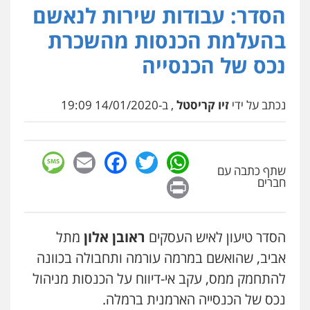
הסדר: עבודות שירות לנאשם
עו"ד (רו"ח) יואב ציוני
עבירות מס
הלבנת הון
שומות וערעורי מס
בהעלמת הכנסות מהשכרת
0505430819
נכס של הכנסייה
עו"ד ד"ר איתן פינקלשטיין
נכתב על ידי
זיו קריסטל
, ב-14/01/2020 19:09
כלכלי
הלבנת הון
חילוט
ייעוץ לעורכי דין
0507061374
sage
Facebook
Email
WhatsApp
Twitter
מצגר ושות', חברת עורכי דין
שתף כתבה עם
Print
חברים
נדל"ן / עסקים
משפחה
תעבורה
כלכלי
הוצאה לפועל
0545402829
הסדר טיעון לאיש העסקים
ראובן אלון
מתל
עורך דין תמיר אלטיט
אביב, שהואשם במרמה עורמה ותחבולה בכוונה
פלילי
תעבורה
להתחמק ממס, עקב אי-דיווח על הכנסות מניהול
0545577862
נכס של הכנסייה הארמנית ברמלה.