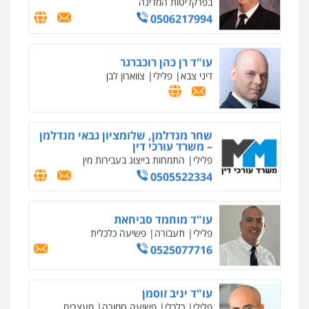
דיני צבא
פלילי
צווארון לבן
רונן הלל – מוניטין
מחיקת כתבות מגוגל ודחיקת אזכורים
שליליים
שירותים מקצועיים לעורכי דין
שחר מנדלמן, שלומציון גבאי מנדלמן
– משרד עורכי דין
0522508109
פלילי
התמחות בייצוג בעבירות מין
0505522334
אחסון אתרים
מהירות
הגנה
גיבוי
תמיכה
שירותים
מקצועיים לעורכי דין
עו"ד מוחמד סביחאת
פלילי
תעבורה
פשיעה כלכלית
0525077716
מרכז התחלה חדשה
אסירים
עבירות מין
שירותים מקצועיים
לעורכי דין
עו"ד יניב זוסמן
0544500346
פלילי
כלכלי
פשיעה חמורה
מעצרים
וחקירות
0525199949
מאיה בלום, עו"ס, טיפול ושיקום
טיפול בהתמכרויות
שירותים מקצועיים
לעורכי דין
גל דהן – משרד עורך דין פלילי