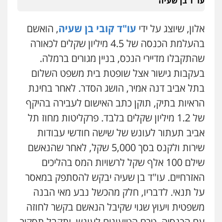
עו"ד בן שעיה
0506216813
דוד אפרים משרד עורכי דין
אלון, שיוצג על ידי
עו"ד קובי בן שעיה
, הואשם
פלילי
צווארון לבן
מס הכנסה
מע"מ
0506209859
עדי כרמלי – חברת עו"ד
בהעלמת הכנסה של 4.5 מיליון שקלים לכאורה
פלילי
כלכלי
עורכי דין לענייני אסירים
שהתקבלו מדיירי הנכס, בניין מגורים ברמלה.
0525060666
בעקבות גישור אצל שופטת בית משפט השלום
בתל אביב דנה אמיר, הושג הסדר. לאחר בחינת
אילן כץ – משרד עורכי דין
הראיות בתיק, תוקן כתב האישום לעבירה בהיקף
משפט פלילי
ייצוג שוטרים וסוהרים
חיילים
ועדות חקירה
של 1.2 מיליון שקלים בלבד. פרקליטות מחוז תל
0546312410
אביב תעתור לעונש של שישה חודשי עבודות
שירות ולקנס בסך 5,000 שקל, לאחר שהנאשם
עו"ד נעם שביט
שילם 100 אלף שקל לרשויות המס בהליכים
פלילי
פשיעה חמורה
מיסים
הלבנת הון
פסיכיאטריה משפטית
האזרחיים. עו"ד בן שעיה יבקש להסתפק במאסר
0506216048
על תנאי. לדבריו, חלק מהכשל נבע מאי הבנה
משפטית ויעוץ שגוי שקיבל הנאשם בקשר לחוזה
עו"ד אמיר כהן
עם הכנסיה. טרם הטיעונים לעונש, יתקבל תסקיר
פלילי
מעצרים וחקירות
תעבורה