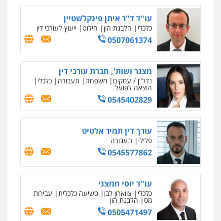
נדל"ן / עסקים
משפחה
תעבורה
כלכלי
הוצאה לפועל
0545402829
עורך דין תמיר אלטיט
פלילי
תעבורה
0545577862
עו"ד יוסי חמצני
כלכלי
צווארון לבן
פשיעה כלכלית
עבירות
מס
הלבנת הון
0505471497
גיל דביר – משרד עורכי דין
פלילי
פשיעה כלכלית
צווארון לבן
0506217771