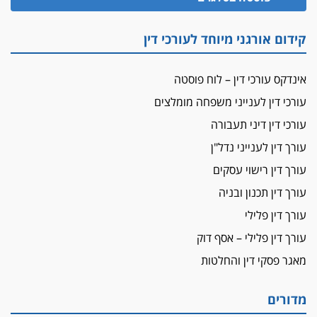
זוכה עורך-דין שהשווה את ברק לסינוואר ואת
"הבמות של קפלן" לחמאס
קידום אורגני מיוחד לעורכי דין
מאסר לעורך הדין
מאסר בפועל לעו"ד מהצפון שהגיש תביעות
אינדקס עורכי דין – לוח פוסטה
פיקטיביות בשם פלסטינים
עורכי דין לענייני משפחה מומלצים
על המידתיות
ביה"ד המשמעתי ביטל השעיה לצמיתות של
עורכי דין דיני תעבורה
עורכת-דין שהביעה שמחה ב-7 באוקטובר
עורך דין לענייני נדל"ן
אשם
עורך דין רישוי עסקים
עו"ד הלל בבייב הורשע בהונאת עשרות לקוחות,
עורך דין תכנון ובניה
ההסדר: 7-9 שנות מאסר
עורך דין פלילי
דין ומקרקעין
עורך דין פלילי – אסף דוק
עורך דין ברמת השרון נחקר בחשד למרמה בעסקת
נדל"ן
מאגר פסקי דין והחלטות
"אני מכינה 5-6 ג'וינטים ביום"
תובעת משטרתית פוטרה בחשד לעישון סמים
מדורים
שנחשף בפעילות בלשים בטלגרם