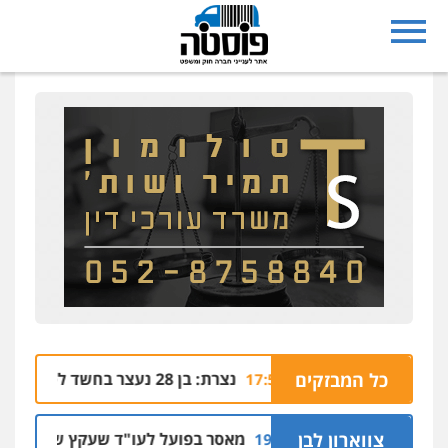
מערבי
כל המבזקים
נצרת: בן 28 נעצר בחשד לסחיטה באיומים מטלפון שאינו שלו
04.08 | 17:57
קלים
צווארון לבן
מאסר בפועל לעו"ד שעקץ שני מיליון שקל ע
04.08 | 19:10