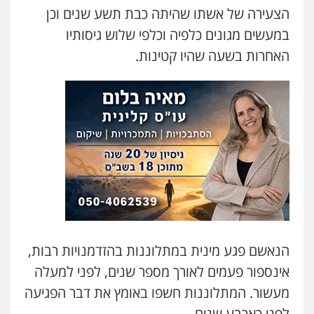
הצעירה של אשתו שהיתה כבת תשע שנים וכן
במעשים מגונים כלפיה וכלפי שלוש גיסותיו
עו"ד דניאל דרוביצקי
האחרות בשעה שהיו קטינות.
פלילי
משפחה
צבאי
0526409925
עו"ד אלינור מתיתיה
פלילי
תעבורה
צבאי
משפחה
0526577766
עו"ד עמית רוזנצויג
משפט פלילי
דיני תעבורה
0532700200
הנאשם פגע מינית במתלוננות בהזדמנויות רבות,
אינספור פעמים לאורך מספר שנים, לפני למעלה
עו"ד אור בן שאנן
מעשור. המתלוננות חשפו באומץ את דבר הפגיעה
פלילי
מעצרים וחקירות
לפני כארבע שנים.