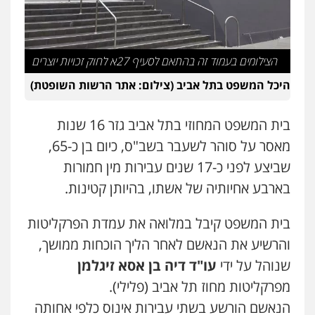
עו"ד אביגדור פלדמן
פלילי
אסירים
צווארון לבן
זכויות אדם
אזרחי
הצילומים בעמוד זה בהתאם לסעיף 27א לחוק זכויות יוצרים
0505345826
היכל המשפט בתל אביב (צילום: אתר הרשות השופטת)
עו"ד יאיר בן סימון
בית המשפט המחוזי בתל אביב גזר 16 שנות
פלילי
תעבורה
אזרחי
נזיקין
ביטוח
מאסר על סוהר לשעבר בשב"ס, כיום בן כ-65,
0505719060
שביצע לפני כ-17 שנים עבירות מין חמורות
בארבע אחיותיה של אשתו, בהיותן קטינות.
עו"ד נס בן נתן
פלילי
כלכלי
פשיעה חמורה
נוער
בית המשפט קיבל במלואה את עמדת הפרקליטות
0505555110
והרשיע את הנאשם לאחר הליך הוכחות ממושך,
שנוהל על ידי
עו"ד דיה בן אסא זיגלמן
עו"ד רן כהן רוכברגר
מפרקליטות מחוז תל אביב (פלילי).
דיני צבא
פלילי
צווארון לבן
הנאשם הורשע בשתי עבירות אינוס כלפי אחותה