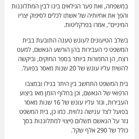
לבן
במשפחה, ואת פער הגילאים בינו לבין המתלוננות
0507368203
והפך את אחיותיה של אשתו לכלים לסיפוק יצריו
עו"ד אלון קריטי
המיניים", אמרו בפרקליטות.
פלילי
כלכלי
אלימות
סמים
מעצרים
עו"ד לימור רוט חזן
0525544654
פלילי
מעצרים
צווארון לבן
פשיעה חמורה
בשלב הטיעונים לעונש טענה התובעת בבית
0523407232
המשפט כי העבירות בהן הורשע הנאשם, למעט
עו"ד אסף דוק
רצח, הן החמורות ביותר בספר החוקים, וביקשה
פלילי
עבירות מין
סמים והימורים
פשיעה
חמורה
חקירות ומעצרים
צווארון לבן והונאה
עו"ד אורי רינצקי
להשית עליו עונש של 20 שנות מאסר בפועל.
פלילי
כלכלי
ניהול משפטים
0526885006
0506216813
בית המשפט התחשב בין היתר בגילו ובמצבו
עו"ד שלי גורביץ – לוי
הרפואי של הנאשם, וכן בחלוף הזמן מאז ביצוע
משפט פלילי
פשיעה חמורה
מעצרים
עו"ד אייל אוחיון
וחקירות
צבאי
תעבורה
העבירות, וגזר עליו עונש של 16 שנות מאסר
פלילי
עורכי דין לענייני אסירים
מעצרים
0544218336
וחקירות
בפועל לצד ענישה נלווית. כמו כן, בית המשפט
0523602602
גזר על הנאשם תשלום פיצוי למתלוננות בסך
משרד עורכי דין חן ברוך
כולל של 290 אלף שקל.
פלילי
דיני תעבורה
מעצרים וחקירות
עו"ד מירב נוסבוים
פלילי
מעצרים וחקירות
נוער
עורכי דין