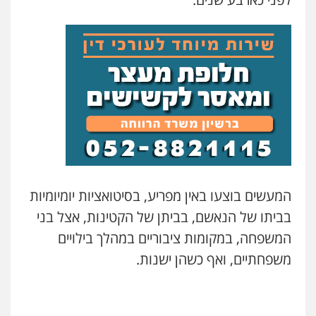
0549199449
בר ציון – אוזן משרד עורכי דין
פלילי
עבירות תנועה
תעבורה
פשיעה
חמורה
0505258475
עו"ד אמיר נאטור
פלילי
פשיעה חמורה
צווארון לבן
מעצרים
0543326767
המעשים בוצעו באין מפריע, בסיטואציות יומיומיות
עו"ד אתנה אדרי
בביתו של הנאשם, בביתן של הקטינות, אצל בני
פשיעה חמורה
כלכלי
פלילי
מעצרים
וחקירות
עורכי דין לענייני אסירים
המשפחה, במקומות ציבוריים במהלך בילויים
0502181995
משפחתיים, ואף כשהן ישנות.
גיא זהבי משרד עורכי דין
פלילי
משפחה
עו"ד גיורא זילברשטיין
503456449
פלילי
פשיעה חמורה
מעצרים וחקירות