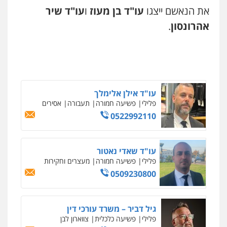
0505078733
לענייני אסירים
את הנאשם ייצגו
עו"ד בן מעוז
ו
עו"ד שיר
0522331443
אהרונסון
.
משרד עורכי דין טאי שרקי
פלילי
אסירים
תעבורה
מרב"ד
אילן כץ – משרד עורכי דין
משפט פלילי
ייצוג שוטרים וסוהרים
חיילים
0547556464
ועדות חקירה
0546312410
עו"ד אילן אלימלך
פלילי
פשיעה חמורה
תעבורה
אסירים
עו"ד שאדי דבאח
0522992110
פלילי
פשיעה כלכלית
תעבורה
ניר קידר – צלם
0505643689
צילום עורכי דין
שירותים מקצועיים לעורכי
דין
עו"ד שאדי נאטור
0504578527
פלילי
פשיעה חמורה
מעצרים וחקירות
עו"ד רעות שמחון
0509230800
פלילי
אסירים
תעבורה
רונן הלל – מוניטין
0507623810
מחיקת כתבות מגוגל ודחיקת אזכורים
שליליים
שירותים מקצועיים לעורכי דין
גיל דביר – משרד עורכי דין
0522508109
פלילי
פשיעה כלכלית
צווארון לבן
עו"ד דותן דניאלי