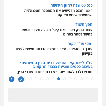
0544500346
פלילי
אסירים
תעבורה
מרב"ד
אלי אונגר משרד עו"ד
כנס 60 שנה לחוק הירושה
פלילי
פשיעה חמורה
מעצרים
מנהלי
רישוי
0547556464
ראשי הכנס מדגישים את המהפכה הטכנולגית
עסקים
שמחייבת שינויי חקיקה
0507302623
חפץ חשוד
עו"ד אילן אלימלך
עצור בתיק ניסיון רצח קיבל חבילה מעו"ד ונעצר
פלילי
פשיעה חמורה
תעבורה
אסירים
לוי מלאך דדון – משרד עו"ד
בחשד לסחר בסמים
0522992110
פלילי
פשיעה חמורה
מעצרים וחקירות
יחסי עו"ד לקוח
0544231863
עורך דין מהצפון נעצר בחשד להברחת חשיש לעצור
עו"ד שאדי נאטור
בקישון
פלילי
פשיעה חמורה
מעצרים וחקירות
עו"ד שרון נהרי
עו"ד ליאור קצב הורשע בבית-הדין המשמעתי
פלילי
צווארון לבן
כלכלי
פשיעה כלכלית
0509230800
בעיכוב כספים ופגיעה בכבוד המקצוע
בינלאומי
הליכי הסגרה
חודש בלבד לאחר שהופיע בכנס לשכת עורכי הדין,
קצב הורשע
גיל דביר – משרד עורכי דין
פלילי
פשיעה כלכלית
צווארון לבן
עו"ד אלינור טל
10 מיליון
עבירות פליליות
משפט מנהלי
עתירות
0506217771
עורך-דין חשוד בהעלמת הכנסות והתחמקות ממס
אסירים
ועדות שחרורים
רכישה
0523823782
קטינים בסביבה מנוכרת