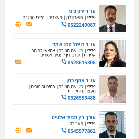
עו"ד ירון גיגי
פלילי
צווארון לבן
מעצרים
הליכי הסגרה
0522249087
עו"ד רויטל סבג שקד
פלילי
פשיעה חמורה
אמצעי לחימה
אלימות
עורכי דין לענייני אסירים
0528615306
עו"ד אסף כהן
פלילי
פשיעה חמורה
סמים והימורים
מעצרים וחקירות
0526555488
עורך דין תמיר אלטיט
פלילי
תעבורה
0545577862