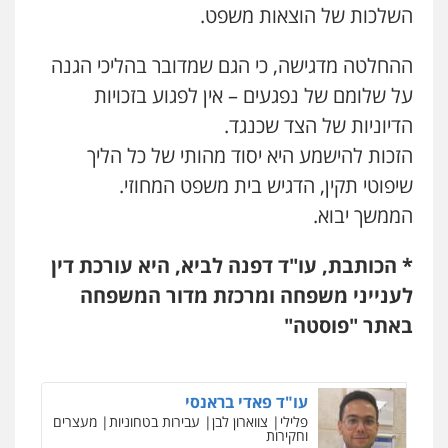
0538788878
השלכות של הוצאות משפט.
פלילי
פשיעה חמורה
ארגוני פשע
עבירות
המתה
עבירות מין
0509930581
עו"ד שגיא אקו
ההחלטה מדגישה, כי הגם שמדובר בהליכי הגנה
פלילי
מעצרים וחקירות
סמים
עבירות מין
על שלומם של נפגעים – אין לפגוע בזכויות
עורכי דין לענייני אסירים
0525279829
עו"ד יפעת שוורץ סיל
הדיוניות של הצד שכנגד.
פלילי
תעבורה
הזכות להישמע היא יסוד מהותי של כל הליך
0523379525
לוי מלאך דדון – משרד עו"ד
שיפוטי תקין, הדגיש בית משפט המחוזי.
פלילי
פשיעה חמורה
מעצרים וחקירות
הממשך יבוא.
0544231863
עו"ד יוסי חמצני
כלכלי
צווארון לבן
פשיעה כלכלית
עבירות
מס
הלבנת הון
* הכותבת, עו"ד דפנה לביא, היא עורכת דין
0505471497
לענייני משפחה ומרכזת מדור המשפחה
עו"ד (רו"ח) יואב ציוני
עבירות מס
הלבנת הון
שומות וערעורי מס
באתר "פוסטה"
0505430819
גיל דביר – משרד עורכי דין
פלילי
פשיעה כלכלית
צווארון לבן
0506217771
עו"ד פאדי בראנסי
פלילי
צווארון לבן
עבירות בטחוניות
מעצרים
וחקירות