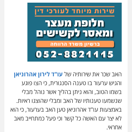
0526655833
עו"ד אורנת קמרון
פלילי
תעבורה
עורכי דין לענייני אסירים
משפחה
נוער
0505417090
שני אלגרבלי – משרד עורכי דין
פלילי
עורכי דין לענייני אסירים
תעבורה
0507120031
האב שכר את שירותיה של
עו"ד לירון אהרוניאן
והגיש ערעור בו טענה הסנגורית, כי הצו פוגע
בשמו הטוב, והוא ניתן בהליך אשר נוהל מבלי
עו"ד אייל אביטל
פלילי
פשיעה חמורה
מעצרים וחקירות
שנשמעו טענותיו של האב ומבלי שהוצגו ראיות.
0544712201
באמצעות עו"ד אהרוניאן טען האב בערעור, כי הוא
לא יצר עם האשה כל קשר וכי פעל כמתחייב מאב
אחראי.
עו"ד בועז קניג