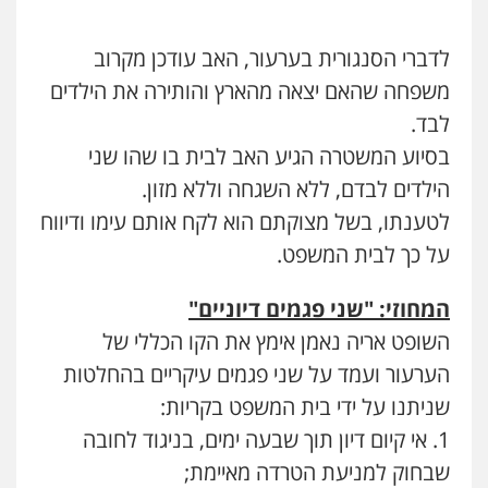
פלילי
מעצרים וחקירות
צווארון לבן
פשיעה
חמורה
0546657865
לדברי הסנגורית בערעור, האב עודכן מקרוב
משפחה שהאם יצאה מהארץ והותירה את הילדים
אלי אונגר משרד עו"ד
לבד.
פלילי
פשיעה חמורה
מעצרים
מנהלי
רישוי
עסקים
בסיוע המשטרה הגיע האב לבית בו שהו שני
0507302623
עו"ד זקי אלעברה
הילדים לבדם, ללא השגחה וללא מזון.
פלילי
פשיעה חמורה
עורכי דין לענייני אסירים
לטענתו, בשל מצוקתם הוא לקח אותם עימו ודיווח
0559600005
עו"ד מעיין שמחון
על כך לבית המשפט.
פלילי
מעצרים וחקירות
עורכי דין לענייני
אסירים
0587604050
עו"ד מירב נוסבוים
המחוזי: "שני פגמים דיוניים"
פלילי
מעצרים וחקירות
נוער
עורכי דין
לענייני אסירים
השופט אריה נאמן אימץ את הקו הכללי של
0522331443
עו"ד שאדי כבהא
הערעור ועמד על שני פגמים עיקריים בהחלטות
פלילי
עורכי דין לענייני אסירים
שניתנו על ידי בית המשפט בקריות:
0525556970
רעות כהן – משרד עורכי דין
1. אי קיום דיון תוך שבעה ימים, בניגוד לחובה
פלילי
צווארון לבן
תעבורה
אסירים
מעצרים
וחקירות
שבחוק למניעת הטרדה מאיימת;
עו"ד רויטל סבג שקד
0506277425