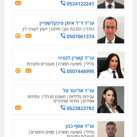
עו"ד עידית שינו-אמיתי
0524122241
פלילי
עורכי דין לענייני אסירים
פשיעה
חמורה
מעצרים וחקירות
0507587013
עו"ד ד"ר איתן פינקלשטיין
כלכלי
הלבנת הון
חילוט
ייעוץ לעורכי דין
0507061374
עו"ד אור בן שאנן
פלילי
מעצרים וחקירות
0549199449
עו"ד קארין לגטיוי
פלילי
פשיעה חמורה
מעצרים וחקירות
0507446995
סלימאן אבו שעירה – משרד עורכי דין
פלילי
בטחוני
צבאי
נזיקין
0547780927
עו"ד אלינור טל
עבירות פליליות
משפט מנהלי
עתירות
אסירים
ועדות שחרורים
עו"ד יניב זוסמן
0523823782
פלילי
כלכלי
פשיעה חמורה
מעצרים
וחקירות
0525199949
עו"ד אסף כהן
פלילי
פשיעה חמורה
סמים והימורים
מעצרים וחקירות