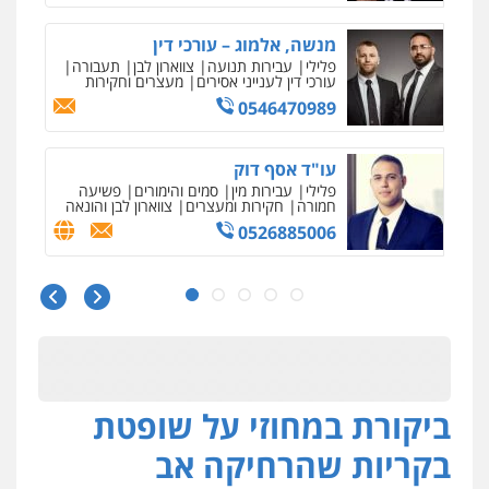
דוד בוחבוט – משרד עו"ד
פלילי
פשיעה חמורה
מעצרים
צווארון לבן
0505542333
עו"ד בן ממן
פלילי
אסירים
חקירות ומעצרים
סייבר
ניהול משברים פליליים
0506355388
חליל ביאדי – משרד עורכי דין
פלילי
דיני תעבורה
מעצרים וחקירות
פשיעה חמורה
אסירים
0509636895
ביקורת במחוזי על שופטת
עו"ד איהאב זבידאת
פלילי
פשיעה חמורה
ארגוני פשע
עבירות
בקריות שהרחיקה אב
המתה
עבירות מין
0509930581