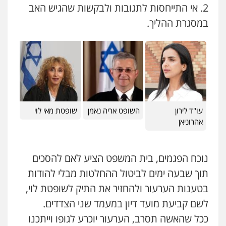
פלילי
פשיעה חמורה
אמצעי לחימה
2. אי התייחסות לתגובות ולבקשות שהגיש האב
אלימות
עורכי דין לענייני אסירים
במסגרת ההליך.
0528615306
עו"ד רעות שמחון
פלילי
אסירים
תעבורה
0507623810
דוד בוחבוט – משרד עו"ד
פלילי
פשיעה חמורה
מעצרים
צווארון לבן
0505542333
עו"ד שנהב אילון
פלילי
פשיעה חמורה
חקירות ומעצרים
נוער
עורכי דין לענייני אסירים
תעבורה
עו"ד בן ממן
עו"ד לירון
השופט אריה נאמן
שופטת מאי לוי
0549475678
פלילי
אסירים
חקירות ומעצרים
סייבר
אהרוניאן
ניהול משברים פליליים
0506355388
כבריאן, מזר – משרד עורכי דין
פלילי
מעצרים וחקירות
נוכח הפגמים, בית המשפט הציע לאם להסכים
0543986802
חליל ביאדי – משרד עורכי דין
תוך שבעה ימים לביטול ההחלטות מבלי להודות
פלילי
דיני תעבורה
מעצרים וחקירות
פשיעה חמורה
אסירים
בטענות הערעור ולהחזיר את התיק לשופטת לוי,
0509636895
עו"ד זוהר ארבל
לשם קביעת מועד דיון במעמד שני הצדדים.
פלילי
פשיעה חמורה
מעצרים וחקירות
קטינים
ככל שהאשה תסרב, הערעור יוכרע לגופו וייתכנו
עו"ד איהאב זבידאת