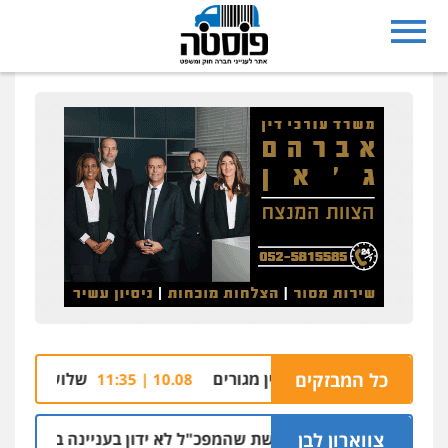
כל המבזקים
 הבריכה של בניין מגורים
שלושה נאשמים בהצתת
10.08 | 11:35
צווארון לבן
ניצב שושן דורשת שהמפכ"ל לא ידון בעניינה בגלל קרבתו לתנ"