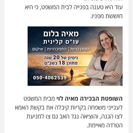
0523407232
עוד היא טענה בפנייה לבית המשפט, כי היא
חוששת מפניו.
עו"ד עינב יתח
פלילי
פשיעה חמורה
עורכי דין לענייני
אסירים
צבאי
0546364651
אייל בן שושן, עורך דין פלילי
פלילי
מעצרים וחקירות
פשיעה חמורה
נוער
רישום פלילי
0522763105
עו"ד שאדי דבאח
פלילי
השופטת הבכירה מאיה לוי
פשיעה כלכלית
תעבורה
מבית המשפט
0505643689
לענייני משפחה בקריות קיבלה את בקשת האמא
לצו הגנה, והוציאה נגד האב גם צו למניעת
הטרדה מאיימת.
עו"ד יצחק איצקוביץ'
פלילי
פשיעה חמורה
צווארון לבן