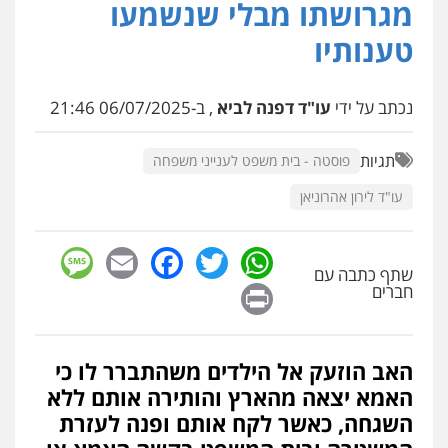
מגרושתו מבלי שנשמעו
טענותיו
עו"ד יפעת שוורץ סיל
פלילי
תעבורה
0523379525
נכתב על ידי
עו"ד דפנה לביא
, ב-06/07/2025 21:46
תגיות
פוסטה - בית משפט לענייני משפחה
עו"ד יוסי חמצני
כלכלי
צווארון לבן
פשיעה כלכלית
עבירות
מס
הלבנת הון
עו"ד לירון אהרוניאן
0505471497
sage
Facebook
Email
WhatsApp
Twitter
שתף כתבה עם
גיל דביר – משרד עורכי דין
Print
חברים
פלילי
פשיעה כלכלית
צווארון לבן
0506217771
האב הוזעק אל הילדים משהתברר לו כי
עו"ד עידית שינו-אמיתי
האמא יצאה מהארץ והותירה אותם ללא
פלילי
עורכי דין לענייני אסירים
פשיעה
השגחה, כאשר לקח אותם ופנה לעזרת
חמורה
מעצרים וחקירות