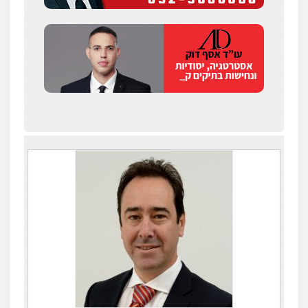
עו"ד תומר נוה