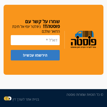
די לאלימות
פאנל הלשכה על האלימות: "כישלון שמתחיל בחינוך
ונגמר במשטרה"
שמרו על קשר עם
פוסטה!!!
ניוזלטר יומי אל תיבת
מנכ"ל עכשיו
הדואר שלכם
בימ"ש מחוזי: החלטת עמית בכר לדחות מינוי מנכ"ל
חדש ללשכה אינה סבירה
משפחה ופוליטיקה
עו"ד גלעד מנשה ויאיר בכורו חגגו בר מצווה, שרי
הליכוד הפציצו
אתיקה בהקפאה
הקדנציה החוקית של ועדות האתיקה הסתיימה
והלשכה מצאה פתרון מאולתר
הזעקה
עשרות עורכי דין הפגינו בחיפה: "דמנו אינו הפקר,
© כל הזכויות שמורות פוסטה
דורשים הגנה וביטחון"
בניית אתר לעורך דין
על אלימות שוטרים, ושופטים