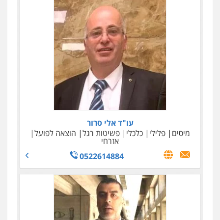
דורון, טיקוצקי ושות' – משרד עורכי דין
כלכלי
אזרחי מסחרי
נדל"ן / עסקים
צווארון לבן
בינלאומי
048147500
עו"ד אלי סרור
מיסים
פלילי
כלכלי
פשיטות רגל
הוצאה לפועל
אזרחי
0522614884
עו"ד ניר ישראל
כלכלי
מיסים
הלבנת הון