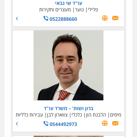
עו"ד שי גבאי
עו"ד נאוה הנס
כלכלי
פלילי
נוער
מיסים - פלילי ואזרחי
מעצרים וחקירות
הלבנת הון
0522888660
0506209589
עו"ד ליאור אפשטיין
פלילי
כלכלי
מנהלי
לשון הרע
0508774477
ברון ושות' – משרד עו"ד
מיסים
הלבנת הון
כלכלי
צווארון לבן
עבירות כלליות
0544492973