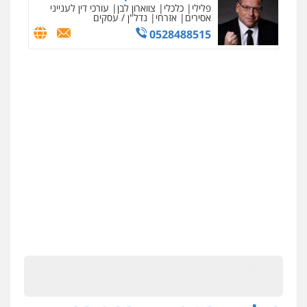
פלילי
כלכלי
צווארון לבן
עורכי דין לענייני
אסירים
אזרחי
נדל"ן / עסקים
0528488515