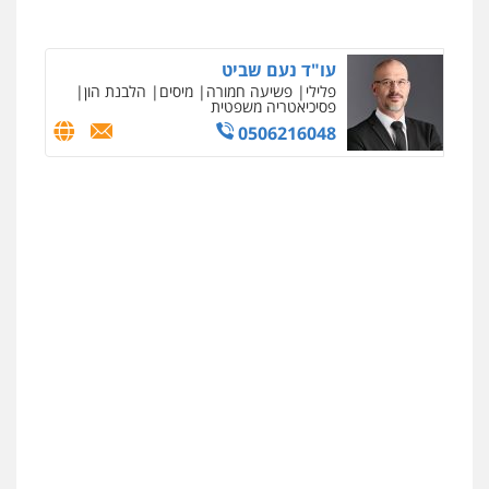
עו"ד נעם שביט
פלילי
פשיעה חמורה
מיסים
הלבנת הון
פסיכיאטריה משפטית
0506216048
ניר קידר – צלם
צילום עורכי דין
שירותים מקצועיים לעורכי
דין
0504578527
רונן הלל – מוניטין
מחיקת כתבות מגוגל ודחיקת אזכורים
שליליים
שירותים מקצועיים לעורכי דין
0522508109
אחסון אתרים
מהירות
הגנה
גיבוי
תמיכה
שירותים
מקצועיים לעורכי דין