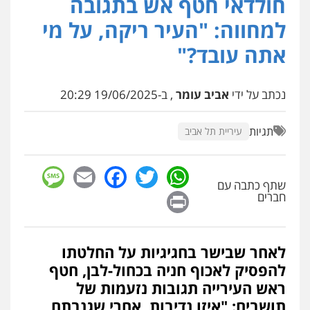
חולדאי חטף אש בתגובה
למחווה: "העיר ריקה, על מי
אתה עובד?"
נכתב על ידי
אביב עומר
, ב-19/06/2025 20:29
תגיות
עיריית תל אביב
sage
Facebook
Email
WhatsApp
Twitter
שתף כתבה עם
Print
חברים
לאחר שבישר בחגיגיות על החלטתו
להפסיק לאכוף חניה בכחול-לבן, חטף
ראש העירייה תגובות נזעמות של
תושבים: "איזו נדיבות, אחרי שגנבתם