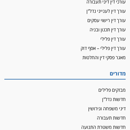
ביה"ד המשמעתי ביטל השעיה לצמיתות של
עורכי דין דיני תעבורה
עורכת-דין שהביעה שמחה ב-7 באוקטובר
עורך דין לענייני נדל"ן
אשם
עורך דין רישוי עסקים
עו"ד הלל בבייב הורשע בהונאת עשרות לקוחות,
עורך דין תכנון ובניה
ההסדר: 7-9 שנות מאסר
עורך דין פלילי
דין ומקרקעין
עורך דין פלילי – אסף דוק
עורך דין ברמת השרון נחקר בחשד למרמה בעסקת
נדל"ן
מאגר פסקי דין והחלטות
"אני מכינה 5-6 ג'וינטים ביום"
תובעת משטרתית פוטרה בחשד לעישון סמים
מדורים
שנחשף בפעילות בלשים בטלגרם
לא בכל יום
מבזקים פלילים
עו"ד שרון נהרי חיתן את בנו הבכור דניאל
חדשות נדל"ן
הכנסת אישרה
דיני משפחה וגירושין
הגבלת שכר טרחה בייצוג נכי צה"ל ונפגעי פעולות
חדשות תעבורה
איבה
חדשות משטרת התנועה