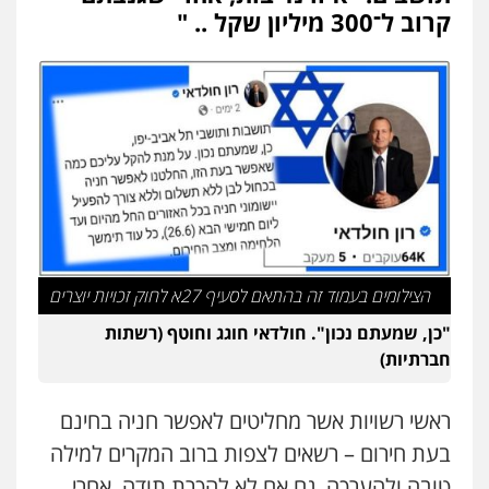
קרוב ל־300 מיליון שקל .. "
הצילומים בעמוד זה בהתאם לסעיף 27א לחוק זכויות יוצרים
"כן, שמעתם נכון". חולדאי חוגג וחוטף (רשתות
חברתיות)
ראשי רשויות אשר מחליטים לאפשר חניה בחינם
בעת חירום – רשאים לצפות ברוב המקרים למילה
טובה ולהערכה. גם אם לא להכרת תודה. אחרי