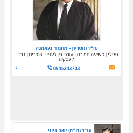
0506245512
עו"ד ונוטריון – מחמוד נעאמנה
פלילי
פשיעה חמורה
עורכי דין לענייני אסירים
נדל"ן
/ עסקים
0545243703
ווליד כבוב – משרד עו"ד
פלילי
פשיעה חמורה
חקירות ומעצרים
0545858169
עו"ד (רו"ח) יואב ציוני