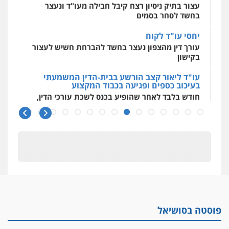
עצור בתיק ניסיון רצח קיבל חבילה מעו"ד ונעצר
בחשד לסחר בסמים
יחסי עו"ד לקוח
עורך דין מהצפון נעצר בחשד להברחת חשיש לעצור
בקישון
עו"ד ליאור קצב הורשע בבית-הדין המשמעתי
בעיכוב כספים ופגיעה בכבוד המקצוע
חודש בלבד לאחר שהופיע בכנס לשכת עורכי הדין,
קצב הורשע
10 מיליון
עורך-דין חשוד בהעלמת הכנסות והתחמקות ממס
רכישה
קטינים בסביבה מנוכרת
"ניכור הורי מכת מדינה": איך מתמודדים עם
ההשלכות ההרסניות של התופעה?
פוסטה בסושיאל
אלה המינויים
הוועדה לבחירת שופטים בחרה 26 שופטים ורשמים