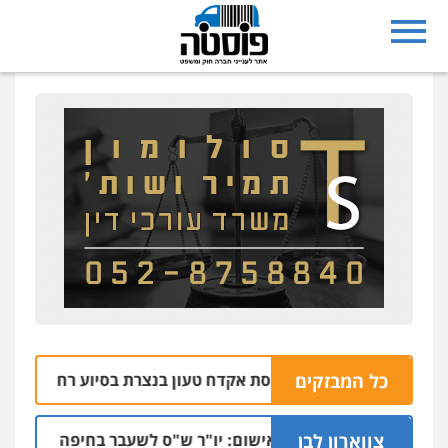
כל המבזקים
צפו: תפיסת אקדח טעון בנצרת בסיוע רחפן משטרתי
:07
0
צווארון לבן
כתב אישום: יו"ר ש"ס לשעבר בחיפה וסינדיקאט ההל
06.08 | 