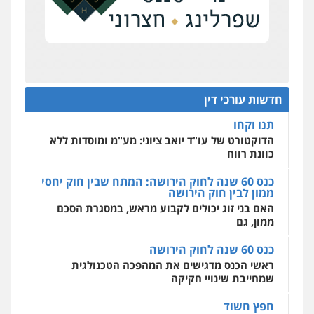
על סדר היום
כנס תובענות ייצוגיות: "בעקבות ה-AI התפתח טרנד
רונן הלל – מוניטין
תביעות הגנת הפרטיות"
מחיקת כתבות מגוגל ודחיקת אזכורים
שליליים
שירותים מקצועיים לעורכי דין
מחוז מרכז לפני הכנסת
0522508109
כנס תביעות ייצוגיות: הדילמה בין זכויות צרכנים
להגנה על עסקים קטנים
חדשות עורכי דין
אחסון אתרים
תנו וקחו
מהירות
הגנה
גיבוי
תמיכה
שירותים
מקצועיים לעורכי דין
הדוקטורט של עו"ד יואב ציוני: מע"מ ומוסדות ללא
כוונת רווח
כנס 60 שנה לחוק הירושה: המתח שבין חוק יחסי
ממון לבין חוק הירושה
מרכז התחלה חדשה
האם בני זוג יכולים לקבוע מראש, במסגרת הסכם
אסירים
עבירות מין
שירותים מקצועיים
לעורכי דין
ממון, גם
0544500346
כנס 60 שנה לחוק הירושה
ראשי הכנס מדגישים את המהפכה הטכנולגית
שמחייבת שינויי חקיקה
חפץ חשוד