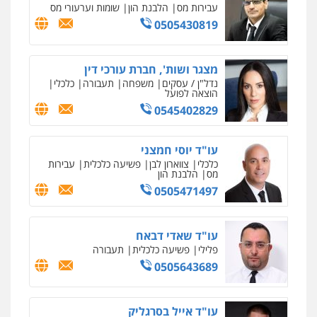
עבירות מס
הלבנת הון
שומות וערעורי מס
0505430819
מצגר ושות', חברת עורכי דין
נדל"ן / עסקים
משפחה
תעבורה
כלכלי
הוצאה לפועל
0545402829
עו"ד יוסי חמצני
כלכלי
צווארון לבן
פשיעה כלכלית
עבירות
מס
הלבנת הון
0505471497
עו"ד שאדי דבאח
פלילי
פשיעה כלכלית
תעבורה
0505643689
עו"ד אייל בסרגליק