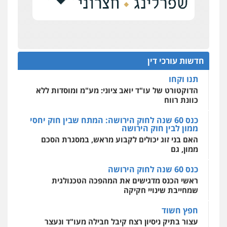
כנס תובענות ייצוגיות: "בעקבות ה-AI התפתח טרנד
רונן הלל – מוניטין
תביעות הגנת הפרטיות"
מחיקת כתבות מגוגל ודחיקת אזכורים
שליליים
שירותים מקצועיים לעורכי דין
מחוז מרכז לפני הכנסת
0522508109
כנס תביעות ייצוגיות: הדילמה בין זכויות צרכנים
להגנה על עסקים קטנים
חדשות עורכי דין
אחסון אתרים
תנו וקחו
מהירות
הגנה
גיבוי
תמיכה
שירותים
מקצועיים לעורכי דין
הדוקטורט של עו"ד יואב ציוני: מע"מ ומוסדות ללא
כוונת רווח
כנס 60 שנה לחוק הירושה: המתח שבין חוק יחסי
ממון לבין חוק הירושה
מרכז התחלה חדשה
האם בני זוג יכולים לקבוע מראש, במסגרת הסכם
אסירים
עבירות מין
שירותים מקצועיים
לעורכי דין
ממון, גם
0544500346
כנס 60 שנה לחוק הירושה
ראשי הכנס מדגישים את המהפכה הטכנולגית
שמחייבת שינויי חקיקה
חפץ חשוד
עצור בתיק ניסיון רצח קיבל חבילה מעו"ד ונעצר