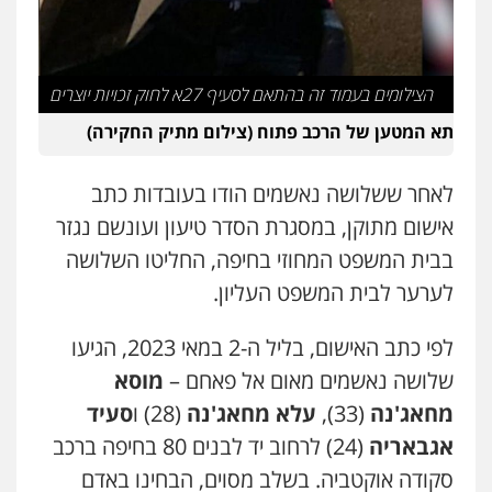
הצילומים בעמוד זה בהתאם לסעיף 27א לחוק זכויות יוצרים
תא המטען של הרכב פתוח (צילום מתיק החקירה)
לאחר ששלושה נאשמים הודו בעובדות כתב
אישום מתוקן, במסגרת הסדר טיעון ועונשם נגזר
בבית המשפט המחוזי בחיפה, החליטו השלושה
לערער לבית המשפט העליון.
לפי כתב האישום, בליל ה-2 במאי 2023, הגיעו
שלושה נאשמים מאום אל פאחם –
מוסא
מחאג'נה
(33),
עלא מחאג'נה
(28) ו
סעיד
אגבאריה
(24) לרחוב יד לבנים 80 בחיפה ברכב
סקודה אוקטביה. בשלב מסוים, הבחינו באדם