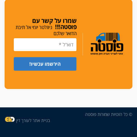
די לאלימות
פאנל הלשכה על האלימות: "כישלון שמתחיל בחינוך
ונגמר במשטרה"
שמרו על קשר עם
פוסטה!!!
ניוזלטר יומי אל תיבת
מנכ"ל עכשיו
הדואר שלכם
בימ"ש מחוזי: החלטת עמית בכר לדחות מינוי מנכ"ל
חדש ללשכה אינה סבירה
משפחה ופוליטיקה
עו"ד גלעד מנשה ויאיר בכורו חגגו בר מצווה, שרי
הליכוד הפציצו
אתיקה בהקפאה
הקדנציה החוקית של ועדות האתיקה הסתיימה
והלשכה מצאה פתרון מאולתר
הזעקה
עשרות עורכי דין הפגינו בחיפה: "דמנו אינו הפקר,
© כל הזכויות שמורות פוסטה
דורשים הגנה וביטחון"
בניית אתר לעורך דין
על אלימות שוטרים, ושופטים
הפוסט של עו"ד חליל נעמה, אביו של הפרקליט