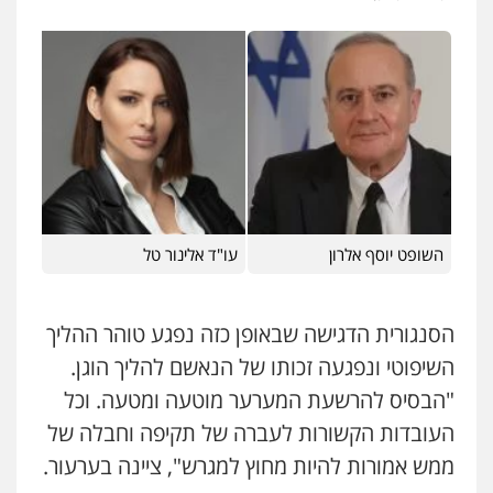
ניר קידר – צלם
צילום עורכי דין
שירותים מקצועיים לעורכי
דין
0504578527
רונן הלל – מוניטין
השופט יוסף אלרון
עו"ד אלינור טל
מחיקת כתבות מגוגל ודחיקת אזכורים
שליליים
שירותים מקצועיים לעורכי דין
0522508109
הסנגורית הדגישה שבאופן כזה נפגע טוהר ההליך
השיפוטי ונפגעה זכותו של הנאשם להליך הוגן.
אחסון אתרים
מהירות
הגנה
גיבוי
תמיכה
שירותים
"הבסיס להרשעת המערער מוטעה ומטעה. וכל
מקצועיים לעורכי דין
העובדות הקשורות לעברה של תקיפה וחבלה של
ממש אמורות להיות מחוץ למגרש", ציינה בערעור.