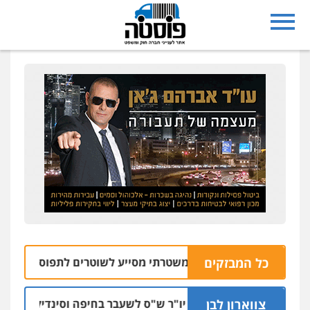
כל המבזקים
צפו: רחפן משטרתי מסייע לשוטרים לתפוס חשוד שזרק 
06
צווארון לבן
כתב אישום: יו"ר ש"ס לשעבר בחיפה וסינדיקאט ההלווא