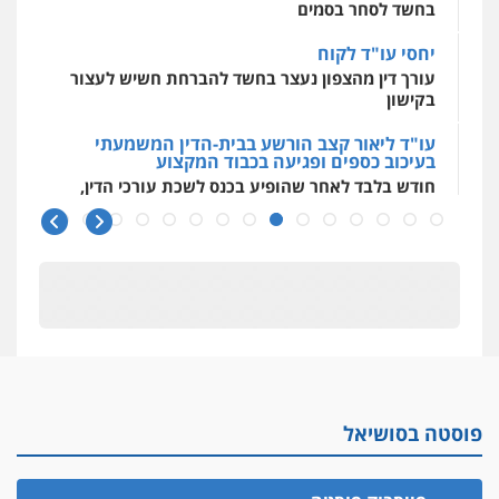
בחשד לסחר בסמים
יחסי עו"ד לקוח
עורך דין מהצפון נעצר בחשד להברחת חשיש לעצור
בקישון
עו"ד ליאור קצב הורשע בבית-הדין המשמעתי
בעיכוב כספים ופגיעה בכבוד המקצוע
חודש בלבד לאחר שהופיע בכנס לשכת עורכי הדין,
קצב הורשע
10 מיליון
עורך-דין חשוד בהעלמת הכנסות והתחמקות ממס
רכישה
קטינים בסביבה מנוכרת
"ניכור הורי מכת מדינה": איך מתמודדים עם
ההשלכות ההרסניות של התופעה?
פוסטה בסושיאל
אלה המינויים
הוועדה לבחירת שופטים בחרה 26 שופטים ורשמים
נוספים