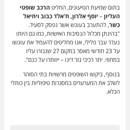
מרכז התחלה חדשה
בתום שמיעת הטיעונים, החליט
הרכב שופטי
אסירים
עבירות מין
שירותים מקצועיים
לעורכי דין
העליון
–
יוסף אלרון, ח'אלד כבוב ויחיאל
0544500346
כשר
, להתערב בעונש אשר נפסק לסעיד.
"בהינתן מכלול הנסיבות האישיות, כמו גם היותו
מאיה בלום, עו"ס, טיפול ושיקום
טיפול בהתמכרויות
שירותים מקצועיים
נעדר עבר פלילי, אנו מחליטים להעמיד את עונשו
לעורכי דין
על 23 חודשי מאסר במקום 27 שנגזרו עליו
0504062539
במחוזי. יתר רכיבי גזר דינו – ייוותרו על כנם".
עו"ד ד"ר אבי שקד
בנוסף, ביקשו השופטים מרשויות בתי הסוהר
עבירות כלכליות
הלבנת הון
חילוטים
עבירות פליליות
לשלב את המערערים במסגרות טיפוליות בין כותלי
0544385337
הכלא.
איתי חקירות – שירותים לעורכי דין
חקירות פרטיות
חקירות כלכליות
חקירות
אישות
איתורים
0537865001
איומים כתובים