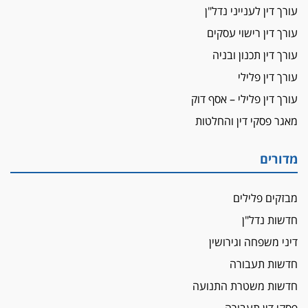
עורכת-דין שהביעה שמחה ב-7 באוקטובר
עורך דין לענייני נדל"ן
אשם
עורך דין רישוי עסקים
עו"ד הלל בבייב הורשע בהונאת עשרות לקוחות,
עורך דין תכנון ובניה
ההסדר: 7-9 שנות מאסר
עורך דין פלילי
דין ומקרקעין
עורך דין פלילי – אסף דוק
עורך דין ברמת השרון נחקר בחשד למרמה בעסקת
נדל"ן
מאגר פסקי דין והחלטות
"אני מכינה 5-6 ג'וינטים ביום"
תובעת משטרתית פוטרה בחשד לעישון סמים
מדורים
שנחשף בפעילות בלשים בטלגרם
לא בכל יום
מבזקים פלילים
עו"ד שרון נהרי חיתן את בנו הבכור דניאל
חדשות נדל"ן
הכנסת אישרה
דיני משפחה וגירושין
הגבלת שכר טרחה בייצוג נכי צה"ל ונפגעי פעולות
חדשות תעבורה
איבה
חדשות משטרת התנועה
איתות מירושלים