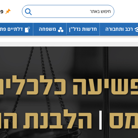
פו
רכב ותחבורה
חדשות נדל"ן
משפחה
דלתיים פת