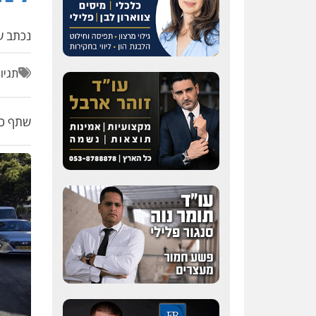
נכתב על
תגיו
שתף כת