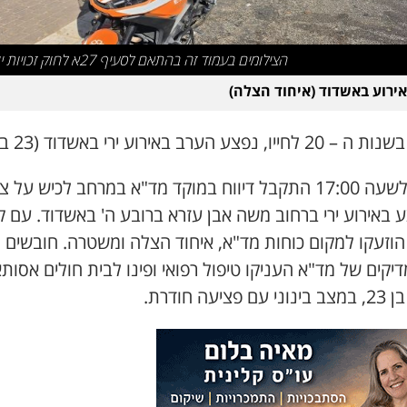
הצילומים בעמוד זה בהתאם לסעיף 27א לחוק זכויות יוצרים
אירוע באשדוד (איחוד הצלה)
ייו, נפצע הערב באירוע ירי באשדוד (23 ביוני).
סמוך לשעה 17:00 התקבל דיווח במוקד מד"א במרחב לכיש על 
 באירוע ירי ברחוב משה אבן עזרא ברובע ה' באשדוד. עם 
 הוזעקו למקום כוחות מד"א, איחוד הצלה ומשטרה. חובשים
יקים של מד"א העניקו טיפול רפואי ופינו לבית חולים אסות
ם פציעה חודרת.