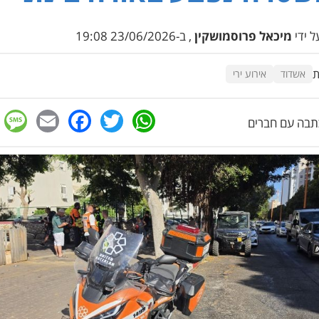
 ידי
מיכאל פרוסמושקין
, ב-23/06/2026 19:08
ת
אשדוד
אירוע ירי
e
cebook
mail
WhatsApp
Twitter
בה עם חברים