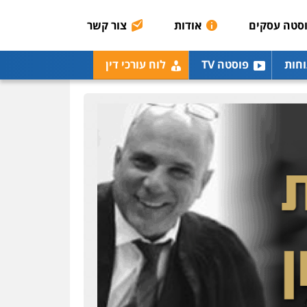
0507003001
סטה עסקים
אודות
צור קשר
מנשה, אלמוג – עורכי דין
וחות
פוסטה TV
לוח עורכי דין
פלילי
עבירות תנועה
צווארון לבן
תעבורה
עורכי
דין לענייני אסירים
מעצרים
וחקירות
0546470989
עו"ד אבי כהן
פלילי
פשיעה חמורה
קטינים
אלימות
סמים
עבירות מין
0523647066
ויקי שמואל – משרד עו"ד
פלילי
משפט פלילי
0528959600