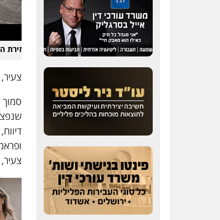
זירת ה
צעיר, בשנות ה – 20 לח
שנפצע
דיווח,
ופראמד
צעיר, בן 23, במצב בינוני ע