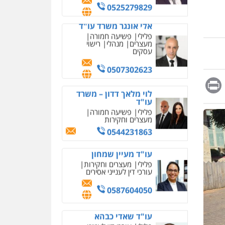
מחיקת כתבות מגוגל
0525279829
ודחיקת אזכורים שליליים
שירותים מקצועיים לעורכי
אלי אונגר משרד עו"ד
דין
פלילי
פשיעה חמורה
מעצרים
מנהלי
רישוי
0522508109
עסקים
אחסון אתרים
0507302623
מהירות
הגנה
גיבוי
Messag
Print
Fa
E
תמיכה
שירותים מקצועיים
לוי מלאך דדון – משרד
לעורכי דין
עו"ד
פלילי
פשיעה חמורה
מעצרים וחקירות
מרכז התחלה חדשה
0544231863
אסירים
עבירות מין
שירותים מקצועיים לעורכי
דין
עו"ד מעיין שמחון
פלילי
מעצרים וחקירות
0544500346
עורכי דין לענייני אסירים
מאיה בלום, עו"ס,
0587604050
טיפול ושיקום
טיפול בהתמכרויות
שירותים מקצועיים לעורכי
עו"ד שאדי כבהא
דין
פלילי
עורכי דין לענייני