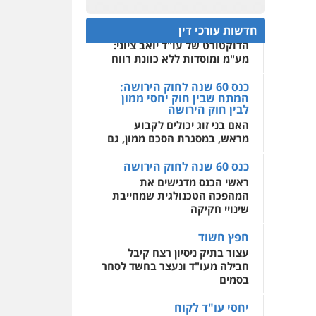
קטנים
פלילי
אסירים
חקירות
ומעצרים
סייבר
ניהול
0522508109
משברים פליליים
תנו וקחו
חדשות עורכי דין
הדוקטורט של עו"ד יואב ציוני:
אחסון אתרים
0506355388
מע"מ ומוסדות ללא כוונת רווח
מהירות
הגנה
גיבוי
תמיכה
שירותים מקצועיים
כנס 60 שנה לחוק הירושה:
לעורכי דין
עו"ד דרוויש נאשף
המתח שבין חוק יחסי ממון
פלילי
פשיעה חמורה
זכויות
לבין חוק הירושה
אדם
האם בני זוג יכולים לקבוע
מרכז התחלה חדשה
0527448141
מראש, במסגרת הסכם ממון, גם
אסירים
עבירות מין
שירותים מקצועיים לעורכי
כנס 60 שנה לחוק הירושה
דין
חליל ביאדי – משרד
עורכי דין
ראשי הכנס מדגישים את
0544500346
פלילי
דיני תעבורה
מעצרים
המהפכה הטכנולגית שמחייבת
וחקירות
פשיעה חמורה
שינויי חקיקה
אסירים
0509636895
חפץ חשוד
עצור בתיק ניסיון רצח קיבל
עו"ד איהאב זבידאת
חבילה מעו"ד ונעצר בחשד לסחר
פלילי
פשיעה חמורה
ארגוני
בסמים
פשע
עבירות המתה
עבירות מין
יחסי עו"ד לקוח