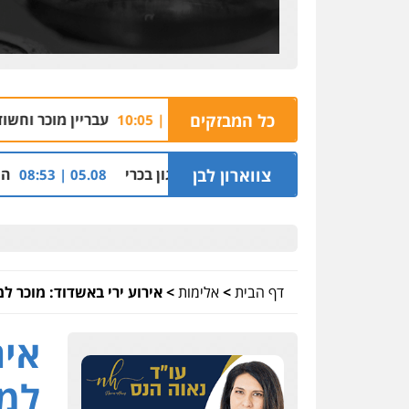
וע עבירות מין
כל המבזקים
עבריין מוכר וחשוד נוסף נעצרו על 
05.08 | 10:05
נימין בתיק נצרת וארגון בכרי
צווארון לבן
החשודים בפרשת הס
05.08 | 08:53
דף הבית
>
אלימות
>
אירוע ירי באשדוד: מוכר ל
איר
למש