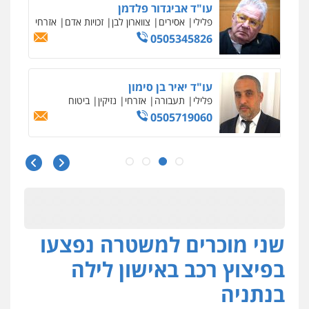
עו"ד אביגדור פלדמן
פלילי
אסירים
צווארון לבן
זכויות אדם
אזרחי
0505345826
עו"ד יאיר בן סימון
פלילי
תעבורה
אזרחי
נזיקין
ביטוח
0505719060
עו"ד נס בן נתן
פלילי
כלכלי
פשיעה חמורה
נוער
0505555110
שני מוכרים למשטרה נפצעו
עו"ד משה פלמור
פלילי
כלכלי
צווארון לבן
עורכי דין לענייני
בפיצוץ רכב באישון לילה
אסירים
0549732303
בנתניה