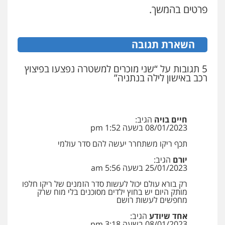
פרטים בהמשך.
עו"ד אייל אביטל
פלילי
פשיעה חמורה
מעצרים וחקירות
עו"ד אילן אלימלך
0544712201
פלילי
פשיעה חמורה
תעבורה
אסירים
השארת תגובה
0522992110
5 תגובות על “שני מוכרים למשטרה נפצעו בפיצוץ
עו"ד בועז קניג
רכב באישון לילה בנתניה”
פלילי
משפחה
כלכלי
צבאי
עו"ד שאדי נאטור
0507003001
פלילי
פשיעה חמורה
מעצרים וחקירות
0509230800
חיים בויה
הגיב:
08/01/2023 בשעה 1:52 pm
ויקי שמואל – משרד עו"ד
פלילי
משפט פלילי
תכף ריקו משתחרר יעשה להם סדר עולמי
משרד עורכי דין פארס פלאח
0528959600
פלילי
צבאי
צווארון לבן והונאה
ביטוח לאומי
יורם
הגיב:
0549911449
25/01/2023 בשעה 5:56 am
רק בורא עולם יכול לעשות סדר הזמנים של ריקו חלפו
קורל קרוז – עורך דין פלילי
מותק היום יש בחוץ ילדים מסוכנים בלי מוח שרק
עו"ד עידית שינו-אמיתי
מחפשים לעשות רושם
משפט פלילי
פלילי
עורכי דין לענייני אסירים
פשיעה
0545437431
חמורה
מעצרים וחקירות
אחד שיודע
הגיב:
08/01/2023 בשעה 3:18 pm