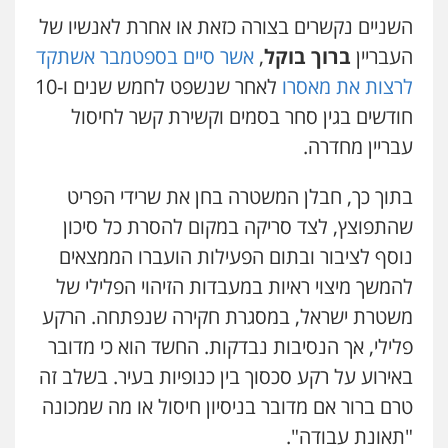
עו"ד דותן דניאלי
השניים נקשרים בצורה כזאת או אחרת לאנשיו של
פלילי
פשיעה חמורה
צווארון לבן
פשיעה
עו"ד ירון גיגי
העבריין
ברוך בוקל
,
אשר סיים בספטמבר אשתקד
כלכלית
עורכי דין לענייני אסירים
נוער
פלילי
צווארון לבן
מעצרים
הליכי הסגרה
0542442982
לרצות את מאסרו
לאחר שנשפט לחמש שנים ו-10
0522249087
חודשים בגין סחר בסמים וקשירת קשר לחיסול
עו"ד שנהב אילון
עבריין מחדרה.
פלילי
פשיעה חמורה
חקירות ומעצרים
עו"ד רועי אטיאס
נוער
עורכי דין לענייני אסירים
תעבורה
משפט פלילי
פשיעה חמורה
צווארון לבן
0549475678
בתוך כך, חבלן המשטרה בחן את שרידי הפריט
525043999
שהתפוצץ, לצד סריקה במקום להסרת כל סיכון
עו"ד אורנת קמרון
נוסף לציבור ובתום הפעילות הועברו הממצאים
פלילי
תעבורה
עורכי דין לענייני אסירים
עו"ד אסף כהן
משפחה
נוער
להמשך מיצוי ראיות במעבדות הזיהוי הפלילי של
פלילי
פשיעה חמורה
סמים והימורים
0505417090
מעצרים וחקירות
משטרת ישראל, במסגרת חקירה שנפתחה. הרקע
0526555488
פלילי, אך הנסיבות נבדקות. החשד הוא כי מדובר
שני אלגרבלי – משרד עורכי דין
באירוע על רקע סכסוך בין כנופיות בעיר. בשלב זה
פלילי
עורכי דין לענייני אסירים
תעבורה
משרד עורכי דין טאי שרקי
טרם ברור אם מדובר בניסיון חיסול או מה שמכונה
0507120031
פלילי
אסירים
תעבורה
מרב"ד
"תאונת עבודה".
0547556464