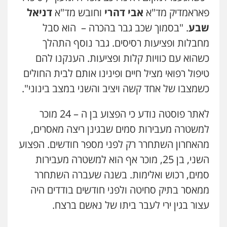
פאראמדיק מד"א
אבי דהרי
וחובש מד"א
דניאל
עו"ד אלון קריטי
שבע
. "בסמוך שכב גבר בהכרה – הוא סבל
פלילי
כלכלי
אלימות
סמים
מעצרים
0525544654
מחבלות ופציעות רסיסים. גבר נוסף התהלך
כשהוא עם כוויות קלות ופציעות. הענקנו להם
טיפול רפואי מציל חיים ופינינו אותם לבית החולים
מנשה, אלמוג – עורכי דין
פלילי
עבירות תנועה
צווארון לבן
תעבורה
כשמצבו של אחד קשה ויציב והשני במצב בינוני".
עורכי דין לענייני אסירים
מעצרים וחקירות
0546470989
לאתר פוסטה נודע כי הפצוע בן ה – 24 מוכר
למשטרה מעבירות סמים שבגינן ריצה מאסרים,
עו"ד זוהר ארבל
פלילי
פשיעה חמורה
מעצרים וחקירות
מהאחרון השתחרר רק לפני מספר חודשים. הפצוע
קטינים
השני, בן 25, מוכר אף הוא למשטרה מעבירות
0538788878
סמים, רכוש ואלימות. בשנה שעברה השתחרר
עו"ד אסף דוק
ממאסר בתיק סחיטה ולפני חודשים בודדים היה
פלילי
עבירות מין
סמים והימורים
פשיעה
עצור בגין ירי לעבר ביתו של נאשם ברצח.
חמורה
חקירות ומעצרים
צווארון לבן והונאה
0526885006