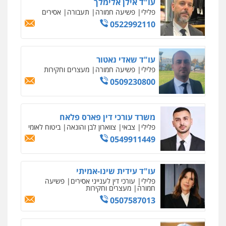
עו"ד אילן אלימלך
פלילי
פשיעה חמורה
תעבורה
אסירים
0522992110
עו"ד שאדי נאטור
פלילי
פשיעה חמורה
מעצרים וחקירות
0509230800
משרד עורכי דין פארס פלאח
פלילי
צבאי
צווארון לבן והונאה
ביטוח לאומי
0549911449
עו"ד עידית שינו-אמיתי
פלילי
עורכי דין לענייני אסירים
פשיעה
חמורה
מעצרים וחקירות
0507587013