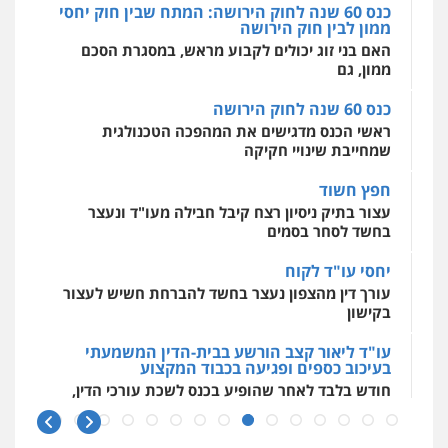
ממון, גם
0525199949
כנס 60 שנה לחוק הירושה
ראשי הכנס מדגישים את המהפכה הטכנולגית
עו"ד אמיר נאטור
שמחייבת שינויי חקיקה
פלילי
פשיעה חמורה
צווארון לבן
מעצרים
0543326767
חפץ חשוד
עצור בתיק ניסיון רצח קיבל חבילה מעו"ד ונעצר
בחשד לסחר בסמים
עו"ד פאדי זועבי
יחסי עו"ד לקוח
פלילי
פשיעה חמורה
סמים
עורכי דין לענייני
אסירים
תעבורה
עורך דין מהצפון נעצר בחשד להברחת חשיש לעצור
0506984757
בקישון
עו"ד ליאור קצב הורשע בבית-הדין המשמעתי
עו"ד אתנה אדרי
בעיכוב כספים ופגיעה בכבוד המקצוע
פשיעה חמורה
כלכלי
פלילי
מעצרים
חודש בלבד לאחר שהופיע בכנס לשכת עורכי הדין,
וחקירות
עורכי דין לענייני אסירים
קצב הורשע
0502181995
10 מיליון
עורך-דין חשוד בהעלמת הכנסות והתחמקות ממס
עו"ד גיורא זילברשטיין
רכישה
פלילי
פשיעה חמורה
מעצרים וחקירות