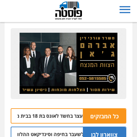
בת ים: בן 51 נעצר בחשד לאונס בת 18 בבית מלון
כל המבזקים
06.08 | 21:59
צווארון לבן
אישום: יו"ר ש"ס לשעבר בחיפה וסינדיקאט ההלוואות של משפחת