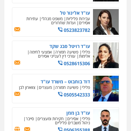
אחסון אתרים
0549732303
מהירות
הגנה
גיבוי
תמיכה
שירותים
עו"ד אלינור טל
מקצועיים לעורכי דין
עבירות פליליות
משפט מנהלי
עתירות
סלימאן אבו שעירה – משרד עורכי דין
אסירים
ועדות שחרורים
פלילי
בטחוני
צבאי
נזיקין
0523823782
0547780927
מרכז התחלה חדשה
אסירים
עבירות מין
שירותים מקצועיים
עו"ד רויטל סבג שקד
לעורכי דין
פלילי
פשיעה חמורה
אמצעי לחימה
עו"ד אסף גונן
0544500346
אלימות
עורכי דין לענייני אסירים
פלילי
פשע חמור
תעבורה
צבא
מעצרים
0528615306
וחקירות
מאיה בלום, עו"ס, טיפול ושיקום
0542255161
טיפול בהתמכרויות
שירותים מקצועיים
לעורכי דין
דוד בוחבוט – משרד עו"ד
גל דהן – משרד עורך דין פלילי
0504062539
פלילי
פשיעה חמורה
מעצרים
צווארון לבן
פלילי
פשיעה חמורה
סמים
מעצרים
0505542333
וחקירות
עו"ד ד"ר אבי שקד
0544723840
עבירות כלכליות
הלבנת הון
חילוטים
עו"ד בן ממן
עבירות פליליות
פלילי
אסירים
חקירות ומעצרים
סייבר
עו"ד ראוף נג'אר
0544385337
ניהול משברים פליליים
פלילי
עורכי דין לענייני אסירים
מעצרים
0506355388
סמים
רכוש