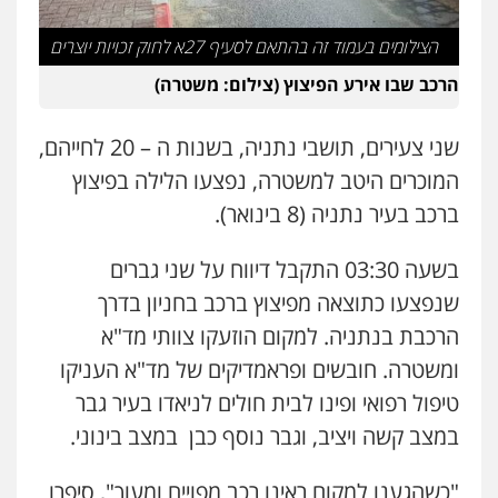
עו"ד אלון ארז
פלילי
צבאי
סמים
אלימות במשפחה
צווארון
הצילומים בעמוד זה בהתאם לסעיף 27א לחוק זכויות יוצרים
לבן
הרכב שבו אירע הפיצוץ (צילום: משטרה)
0507368203
שני צעירים, תושבי נתניה, בשנות ה – 20 לחייהם,
שחר לדובסקי, עו"ד
פלילי
מעצרים וחקירות
עבירות המתה
עורכי
המוכרים היטב למשטרה, נפצעו הלילה בפיצוץ
דין לענייני אסירים
ברכב בעיר נתניה (8 בינואר).
0507913332
בשעה 03:30 התקבל דיווח על שני גברים
עו"ד איהאב ג'לג'ולי
פלילי
מעצרים וחקירות
עורכי דין לענייני
שנפצעו כתוצאה מפיצוץ ברכב בחניון בדרך
אסירים
הרכבת בנתניה. למקום הוזעקו צוותי מד"א
0505216700
ומשטרה. חובשים ופראמדיקים של מד"א העניקו
טיפול רפואי ופינו לבית חולים לניאדו בעיר גבר
עו"ד שלומי שרון
במצב קשה ויציב, וגבר נוסף כבן במצב בינוני.
פלילי
צבאי
מעצרים וחקירות
0547342002
"כשהגענו למקום ראינו רכב מפוייח ומעוך", סיפרו