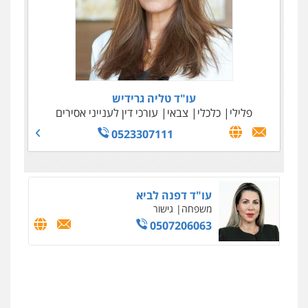
עו"ד ניר ישראל
עו"ד טליה גרידיש
כלכלי
מיסים
הלבנת הון
פלילי
כלכלי
צבאי
עורכי דין לענייני אסירים
0506245512
0523307111
עו"ד דפנה לביא
משפחה
גישור
0507206063