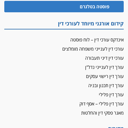
הזכות לטנף
פוסטה בטלגרם
זוכה עורך-דין שהשווה את ברק לסינוואר ואת
"הבמות של קפלן" לחמאס
קידום אורגני מיוחד לעורכי דין
מאסר לעורך הדין
מאסר בפועל לעו"ד מהצפון שהגיש תביעות
אינדקס עורכי דין – לוח פוסטה
פיקטיביות בשם פלסטינים
עורכי דין לענייני משפחה מומלצים
על המידתיות
ביה"ד המשמעתי ביטל השעיה לצמיתות של
עורכי דין דיני תעבורה
עורכת-דין שהביעה שמחה ב-7 באוקטובר
עורך דין לענייני נדל"ן
אשם
עורך דין רישוי עסקים
עו"ד הלל בבייב הורשע בהונאת עשרות לקוחות,
עורך דין תכנון ובניה
ההסדר: 7-9 שנות מאסר
עורך דין פלילי
דין ומקרקעין
עורך דין פלילי – אסף דוק
עורך דין ברמת השרון נחקר בחשד למרמה בעסקת
נדל"ן
מאגר פסקי דין והחלטות
"אני מכינה 5-6 ג'וינטים ביום"
תובעת משטרתית פוטרה בחשד לעישון סמים