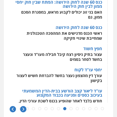
כנס 60 שנה לחוק הירושה: המתח שבין חוק יחסי
ממון לבין חוק הירושה
מרכז התחלה חדשה
האם בני זוג יכולים לקבוע מראש, במסגרת הסכם
אסירים
עבירות מין
שירותים מקצועיים
לעורכי דין
ממון, גם
0544500346
כנס 60 שנה לחוק הירושה
ראשי הכנס מדגישים את המהפכה הטכנולגית
שמחייבת שינויי חקיקה
חפץ חשוד
עצור בתיק ניסיון רצח קיבל חבילה מעו"ד ונעצר
בחשד לסחר בסמים
יחסי עו"ד לקוח
עורך דין מהצפון נעצר בחשד להברחת חשיש לעצור
בקישון
עו"ד ליאור קצב הורשע בבית-הדין המשמעתי
בעיכוב כספים ופגיעה בכבוד המקצוע
חודש בלבד לאחר שהופיע בכנס לשכת עורכי הדין,
קצב הורשע
10 מיליון