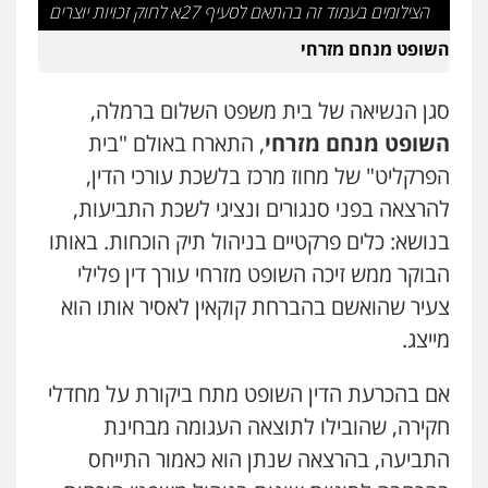
הצילומים בעמוד זה בהתאם לסעיף 27א לחוק זכויות יוצרים
השופט מנחם מזרחי
סגן הנשיאה של בית משפט השלום ברמלה,
השופט מנחם מזרחי
, התארח באולם "בית
הפרקליט" של מחוז מרכז בלשכת עורכי הדין,
להרצאה בפני סנגורים ונציגי לשכת התביעות,
בנושא: כלים פרקטיים בניהול תיק הוכחות. באותו
הבוקר ממש זיכה השופט מזרחי עורך דין פלילי
צעיר שהואשם בהברחת קוקאין לאסיר אותו הוא
מייצג.
אם בהכרעת הדין השופט מתח ביקורת על מחדלי
חקירה, שהובילו לתוצאה העגומה מבחינת
התביעה, בהרצאה שנתן הוא כאמור התייחס