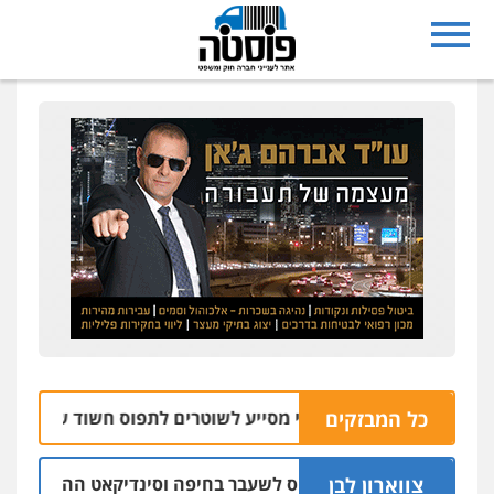
כל המבזקים
צפו: רחפן משטרתי מסייע לשוטרים לתפוס חשוד שזרק אקדח בנצ
צווארון לבן
תב אישום: יו"ר ש"ס לשעבר בחיפה וסינדיקאט ההלוואות של משפ