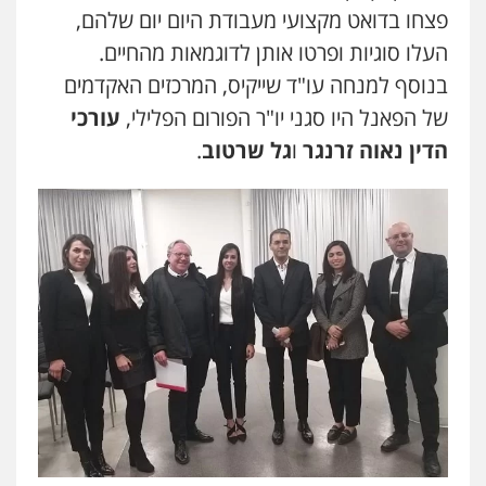
פצחו בדואט מקצועי מעבודת היום יום שלהם,
עו"ד חמאדה מסרי
העלו סוגיות ופרטו אותן לדוגמאות מהחיים.
תעבורה
0526631970
בנוסף למנחה עו"ד שייקיס, המרכזים האקדמים
של הפאנל היו סגני יו"ר הפורום הפלילי,
עורכי
הדין נאוה זרנגר
ו
גל שרטוב
.
מנשה, אלמוג – עורכי דין
פלילי
עבירות תנועה
צווארון לבן
תעבורה
עורכי דין לענייני אסירים
מעצרים וחקירות
0546470989
עו"ד פיני פישלר
פלילי
תעבורה
מח"ש
אזרחי
כלכלי
0505234000
דוד בוחבוט – משרד עו"ד
פלילי
פשיעה חמורה
מעצרים
צווארון לבן
0505542333