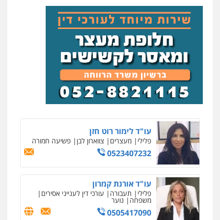
עו"ד עידית שינו-אמיתי
פלילי
עורכי דין לענייני אסירים
פשיעה
חמורה
מעצרים וחקירות
0507587013
עו"ד נס בן נתן
פלילי
כלכלי
פשיעה חמורה
נוער
0505555110
עו"ד לימור רוט חזן
פלילי
מעצרים
צווארון לבן
פשיעה חמורה
0523407232
ניר קידר – צלם
צילום עורכי דין
שירותים מקצועיים לעורכי
דין
עו"ד אורנת קמרון
0504578527
פלילי
תעבורה
עורכי דין לענייני אסירים
משפחה
נוער
0505417090
רונן הלל – מוניטין