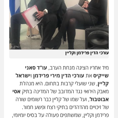
עו"ד עידית שינו-אמיתי
פלילי
עורכי דין לענייני אסירים
פשיעה
חמורה
מעצרים וחקירות
0507587013
עו"ד נס בן נתן
פלילי
כלכלי
פשיעה חמורה
נוער
0505555110
עורכי הדין פרידמן וקליין
עו"ד לימור רוט חזן
מיד אחריו הציגה מנחת הערב,
עו"ד סאני
פלילי
מעצרים
צווארון לבן
פשיעה חמורה
שייקיס
את
עורכי הדין מירי פרידמן
ו
ישראל
0523407232
קליין
, שני שועלי קרבות בתחום. היא מנהלת
מאבק הירואי נגד המדובב של המדינה בתיק
אסי
עו"ד אורנת קמרון
אבוטבול
, ועל שמו של קליין כבר רשומים שורה
פלילי
תעבורה
עורכי דין לענייני אסירים
משפחה
נוער
של זיכויים מהדהדים בתיקי רצח ופשע חמור.
0505417090
פרידמן וקליין, שמשתפים פעולה על בסיס יומיומי,