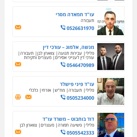
מחיקת כתבות מגוגל ודחיקת אזכורים
שליליים
שירותים מקצועיים לעורכי דין
עו"ד חמאדה מסרי
0522508109
תעבורה
0526631970
אחסון אתרים
מהירות
הגנה
גיבוי
תמיכה
שירותים
מקצועיים לעורכי דין
מנשה, אלמוג – עורכי דין
פלילי
עבירות תנועה
צווארון לבן
תעבורה
עורכי דין לענייני אסירים
מעצרים וחקירות
0546470989
מרכז התחלה חדשה
אסירים
עבירות מין
שירותים מקצועיים
לעורכי דין
עו"ד פיני פישלר
0544500346
פלילי
תעבורה
מח"ש
אזרחי
כלכלי
0505234000
מאיה בלום, עו"ס, טיפול ושיקום
טיפול בהתמכרויות
שירותים מקצועיים
לעורכי דין
דוד בוחבוט – משרד עו"ד
0504062539
פלילי
פשיעה חמורה
מעצרים
צווארון לבן
0505542333