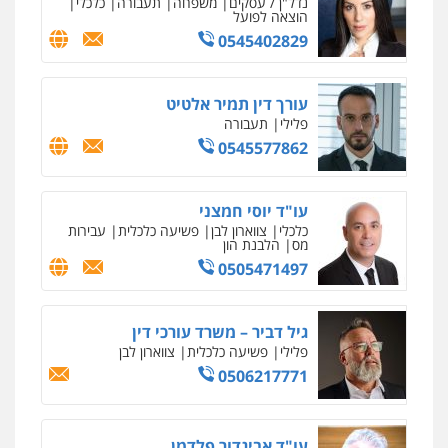
פלילי
צווארון לבן
כלכלי
פשיעה כלכלית
בינלאומי
הליכי הסגרה
עו"ד (רו"ח) יואב ציוני
עבירות מס
הלבנת הון
שומות וערעורי מס
0505430819
עו"ד ד"ר איתן פינקלשטיין
כלכלי
הלבנת הון
חילוט
ייעוץ לעורכי דין
0507061374
מצגר ושות', חברת עורכי דין
נדל"ן / עסקים
משפחה
תעבורה
כלכלי
הוצאה לפועל
0545402829
עורך דין תמיר אלטיט