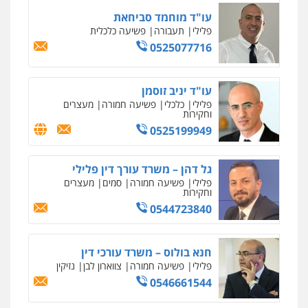
עו"ד מוחמד סביחאת
פלילי
תעבורה
פשיעה כלכלית
0525077716
עו"ד יניב זוסמן
פלילי
כלכלי
פשיעה חמורה
מעצרים
וחקירות
0525199949
גל דהן – משרד עורך דין פלילי
פלילי
פשיעה חמורה
סמים
מעצרים
וחקירות
0544723840
חנא בולוס – משרד עורכי דין
פלילי
פשיעה חמורה
צווארון לבן
נזיקין
0546661544
איומים כתובים
ניר קידר – צלם
תושב סכנין חשוד ששלח הודעות מאיימות לעורך דין