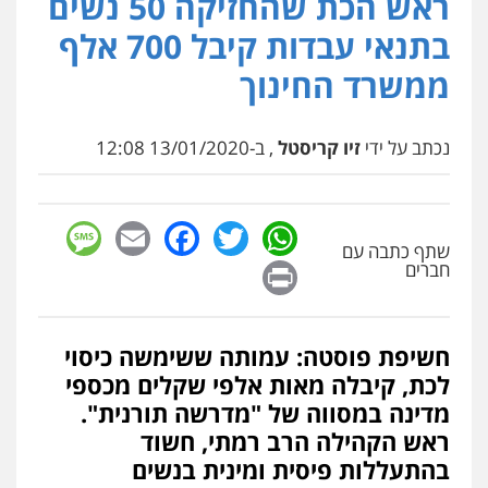
ראש הכת שהחזיקה 50 נשים
עו"ד תמיר סולומון
פלילי
כלכלי
מיסים
הלבנת הון
בתנאי עבדות קיבל 700 אלף
0528758840
ממשרד החינוך
דוד אפרים משרד עורכי דין
נכתב על ידי
זיו קריסטל
, ב-13/01/2020 12:08
פלילי
צווארון לבן
מס הכנסה
מע"מ
0506209859
sage
Facebook
Email
WhatsApp
Twitter
עו"ד שרון נהרי
שתף כתבה עם
Print
חברים
פלילי
צווארון לבן
כלכלי
פשיעה כלכלית
בינלאומי
הליכי הסגרה
חשיפת פוסטה: עמותה ששימשה כיסוי
עו"ד (רו"ח) יואב ציוני
לכת, קיבלה מאות אלפי שקלים מכספי
עבירות מס
הלבנת הון
שומות וערעורי מס
מדינה במסווה של "מדרשה תורנית".
0505430819
ראש הקהילה הרב רמתי, חשוד
בהתעללות פיסית ומינית בנשים