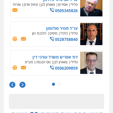
פלילי
תעבורה
0545577862
עו"ד יוסי חמצני
כלכלי
צווארון לבן
פשיעה כלכלית
עבירות
מס
הלבנת הון
0505471497
גיל דביר – משרד עורכי דין
פלילי
פשיעה כלכלית
צווארון לבן
0506217771
עו"ד אביגדור פלדמן
פלילי
אסירים
צווארון לבן
זכויות אדם
אזרחי
0505345826