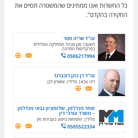
אברהם שהבזי – משרד עורכי דין
כל החשדות ואנו ממתינים שהמשטרה תסיים את
מיסים
כלכלי
פלילי
פשיעה כלכלית
הלבנת
הון
החקירה בהקדם".
0504456555
עו"ד אריה פטר
לשעבר סגן מנהל המחלקה הפלילית
בפרקליטות המדינה
0506217994
עו"ד רן כהן רוכברגר
דיני צבא
פלילי
צווארון לבן
שחר מנדלמן, שלומציון גבאי מנדלמן
– משרד עורכי דין
פלילי
התמחות בייצוג בעבירות מין
0505522334