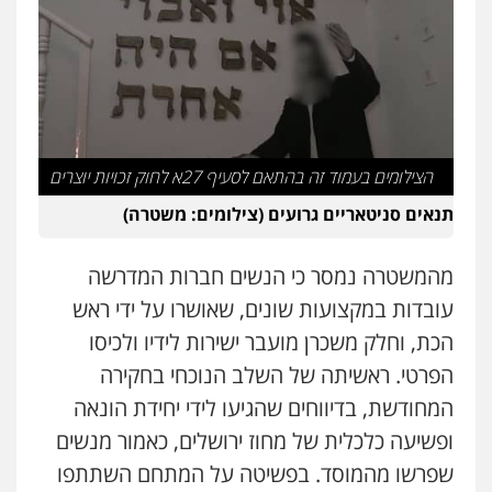
הצילומים בעמוד זה בהתאם לסעיף 27א לחוק זכויות יוצרים
תנאים סניטאריים גרועים (צילומים: משטרה)
מהמשטרה נמסר כי הנשים חברות המדרשה
עובדות במקצועות שונים, שאושרו על ידי ראש
הכת, וחלק משכרן מועבר ישירות לידיו ולכיסו
עו"ד יניב זוסמן
הפרטי. ראשיתה של השלב הנוכחי בחקירה
פלילי
כלכלי
פשיעה חמורה
מעצרים
וחקירות
המחודשת, בדיווחים שהגיעו לידי יחידת הונאה
0525199949
ופשיעה כלכלית של מחוז ירושלים, כאמור מנשים
שפרשו מהמוסד. בפשיטה על המתחם השתתפו
גל דהן – משרד עורך דין פלילי