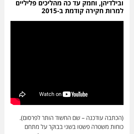
ובילדיהן, וחמק עד כה מהליכים פליליים
עו"ד ד"ר איתן פינקלשטיין
למרות חקירה קודמת ב-2015
כלכלי
הלבנת הון
חילוט
ייעוץ לעורכי דין
0507061374
מצגר ושות', חברת עורכי דין
נדל"ן / עסקים
משפחה
תעבורה
כלכלי
הוצאה לפועל
0545402829
עורך דין תמיר אלטיט
פלילי
תעבורה
0545577862
עו"ד יוסי חמצני
כלכלי
צווארון לבן
פשיעה כלכלית
עבירות
מס
הלבנת הון
(הכתבה עודכנה – שם החשוד הותר לפרסום).
0505471497
כוחות משטרה פשטו בשני בבוקר על מתחם