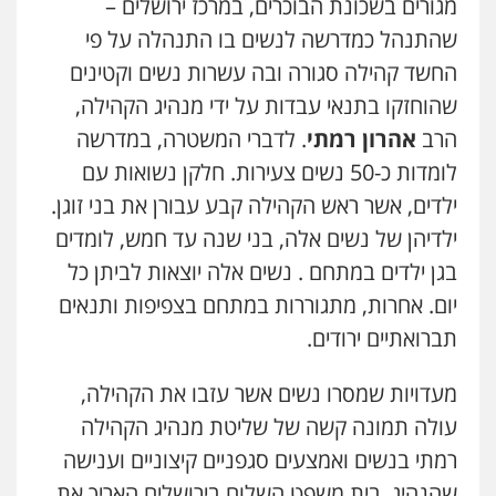
מגורים בשכונת הבוכרים, במרכז ירושלים –
גיל דביר – משרד עורכי דין
שהתנהל כמדרשה לנשים בו התנהלה על פי
פלילי
פשיעה כלכלית
צווארון לבן
החשד קהילה סגורה ובה עשרות נשים וקטינים
0506217771
שהוחזקו בתנאי עבדות על ידי מנהיג הקהילה,
הרב
אהרון רמתי
. לדברי המשטרה, במדרשה
עו"ד אביגדור פלדמן
לומדות כ-50 נשים צעירות. חלקן נשואות עם
פלילי
אסירים
צווארון לבן
זכויות אדם
אזרחי
0505345826
ילדים, אשר ראש הקהילה קבע עבורן את בני זוגן.
ילדיהן של נשים אלה, בני שנה עד חמש, לומדים
בגן ילדים במתחם . נשים אלה יוצאות לביתן כל
עו"ד תמיר סולומון
פלילי
כלכלי
מיסים
הלבנת הון
יום. אחרות, מתגוררות במתחם בצפיפות ותנאים
0528758840
תברואתיים ירודים.
מעדויות שמסרו נשים אשר עזבו את הקהילה,
דוד אפרים משרד עורכי דין
עולה תמונה קשה של שליטת מנהיג הקהילה
פלילי
צווארון לבן
מס הכנסה
מע"מ
0506209859
רמתי בנשים ואמצעים סגפניים קיצוניים וענישה
שהנהיג. בית משפט השלום בירושלים האריך את