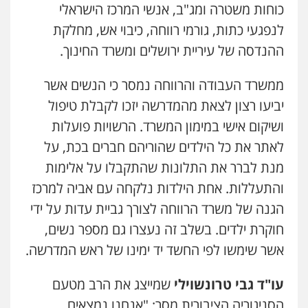
כוחות משטרה ומג"ב, אנשי המרכז הישראלי
פלילי
פשיעה חמורה
סמים
מעצרים
וחקירות
לנפגעי כתות, גורמי רווחה, כיבוי אש, מחלקת
0544723840
ההנדסה של עיריית ירושלים ומשרד החינוך.
חנא בולוס – משרד עורכי דין
ממשרד העבודה והרווחה נמסר כי הנשים אשר
פלילי
פשיעה חמורה
צווארון לבן
נזיקין
יביעו רצון לצאת מהמדרשה יזכו לקבלת טיפול
0546661544
ושיקום אישי במימון המשרד. הרשויות פועלות
לאתר את כל הילדים שהוריהם חברים בכת, על
עו"ד אורי רינצקי
מנת לברר את התלונות שהתקבלו על אלימות
פלילי
כלכלי
ניהול משפטים
והתעללות. אחת הילדות נלקחה עם אביה למרכז
0506216813
הגנה של משרד הרווחה לצורך גביית עדות על ידי
חוקרת ילדים. בשלב זה נעצרו גם מספר נשים,
עדי כרמלי – חברת עו"ד
אשר שימשו לפי החשד יד ימינו של ראש המדרשה.
פלילי
כלכלי
עורכי דין לענייני אסירים
0525060666
עו"ד גבי טרונשוילי
שמייצג את הרב מטעם
הסניגוריה הציבורית מסר: "אנחנו נמצאים