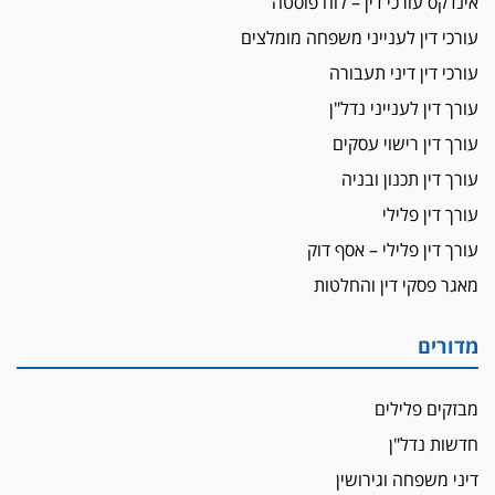
אינדקס עורכי דין – לוח פוסטה
אשם
עורכי דין לענייני משפחה מומלצים
עו"ד הלל בבייב הורשע בהונאת עשרות לקוחות,
עורכי דין דיני תעבורה
ההסדר: 7-9 שנות מאסר
עורך דין לענייני נדל"ן
דין ומקרקעין
עורך דין ברמת השרון נחקר בחשד למרמה בעסקת
עורך דין רישוי עסקים
נדל"ן
עורך דין תכנון ובניה
"אני מכינה 5-6 ג'וינטים ביום"
עורך דין פלילי
תובעת משטרתית פוטרה בחשד לעישון סמים
עורך דין פלילי – אסף דוק
שנחשף בפעילות בלשים בטלגרם
מאגר פסקי דין והחלטות
לא בכל יום
עו"ד שרון נהרי חיתן את בנו הבכור דניאל
מדורים
הכנסת אישרה
הגבלת שכר טרחה בייצוג נכי צה"ל ונפגעי פעולות
מבזקים פלילים
איבה
חדשות נדל"ן
איתות מירושלים
דיני משפחה וגירושין
יו"ר המחוז צ'צ'קס מכנס ישיבה להדחת