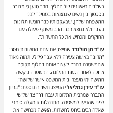
אילן כץ – משרד עורכי דין
משפט פלילי
ייצוג שוטרים וסוהרים
חיילים
בשלבים ראשונים של ההליך. הרב טוען כי מדובר
ועדות חקירה
בסכסוך בין נשים שנמצאות בסמינר לבני
0546312410
המשפחה שלהן, שבעקבותיו כבר הוגשו תלונות
בעבר ולא נמצא דבר. הרב משתף פעולה עם
עו"ד נעם שביט
פלילי
פשיעה חמורה
מיסים
הלבנת הון
החוקרים ומכחיש את כל החשדות".
פסיכיאטריה משפטית
0506216048
עו"ד חן הולנדר
שמייצג את אחת החשודות מסר:
"מדובר באישה צעירה ללא עבר פלילי. תמוה מאוד
עו"ד אמיר כהן
שהמשטרה בחרה לעצור אותה בחלוף תקופה
פלילי
מעצרים וחקירות
תעבורה
0537470000
ארוכה לאחר הגשת התלונה. המשטרה ביקשה
חמישה ימי מעצר ובית המשפט אישר שלושה".
עו"ד עידן גמליאלי
המייצג חשודה נוספת: "בדיון
אבי אמר משרד עורכי דין
פלילי
משפחה
אזרחי מסחרי
התברר שמרבית התלונות עברו דרך צד שלישי
0502130230
לפני שהגיעו למשטרה. התנהלות זו מעלה סימני
שאלה רבים ביחס לחשדות. האישה מכחישה את