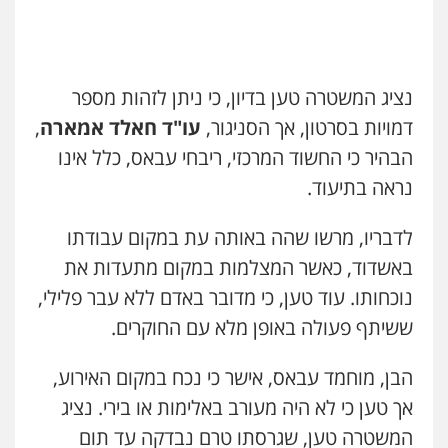
פלילי
כלכלי
עורכי דין לענייני אסירים
0525060666
עו"ד רונן בנדל
משפט פלילי
פשיעה חמורה
פלילי
נציג המשטרה טען בדיון, כי ניתן לזהות מספר
גיא זהבי משרד עורכי דין
0524282442
פלילי
משפחה
דמויות בסרטון, אך הסניגור,
עו"ד חאלד אמארה
,
503456449
הבהיר כי החשוד המרכזי, ריבחי עבאס, כלל אינו
כבריאן, מזר – משרד עורכי דין
נראה בתיעוד.
פלילי
מעצרים וחקירות
עו"ד איהאב ג'לג'ולי
0543986802
פלילי
מעצרים וחקירות
עורכי דין לענייני
לדבריו, מרשו שהה באותה עת במקום עבודתו
אסירים
באשדוד, כאשר המצלמות במקום מתעדות את
0505216700
עו"ד בועז קניג
נוכחותו. עוד טען, כי מדובר באדם ללא עבר פלילי,
פלילי
משפחה
כלכלי
צבאי
אייל בן שושן, עורך דין פלילי
ששיתף פעולה באופן מלא עם החוקרים.
0507003001
פלילי
מעצרים וחקירות
פשיעה חמורה
נוער
רישום פלילי
הבן, מוחמד עבאס, אישר כי נכח במקום האירוע,
0522763105
מנשה, אלמוג – עורכי דין
אך טען כי לא היה מעורב באלימות או בירי. נציג
פלילי
עבירות תנועה
צווארון לבן
תעבורה
המשטרה טען, שגרסתו טרם נבדקה עד תום
עורכי דין לענייני אסירים
מעצרים וחקירות
עו"ד שלומי שרון