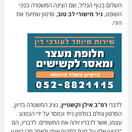
השלום בנוף הגליל, שם הציגה המשטרה בפני
0522992110
השופט,
ניר מישורי לב טוב
, סרטון שתיעד את
הירי.
עו"ד שאדי נאטור
פלילי
פשיעה חמורה
מעצרים וחקירות
0509230800
גיל דביר – משרד עורכי דין
פלילי
פשיעה כלכלית
צווארון לבן
0506217771
סלימאן אבו שעירה – משרד עורכי דין
פלילי
בטחוני
צבאי
נזיקין
לדברי
רס"ב אילן וקשטיין
, נציג המשטרה בדיון,
0547780927
הסרטון צולם בטלפון נייד ונמסר על ידי הנפגע
עצמו, אשר לדבריו זיהה את החשודים. לדבריו, הם
עו"ד אסף גונן
פלילי
פשע חמור
תעבורה
צבא
מעצרים
"הגיעו אליו על מנת לתקוף אותו ולאחר מכן ביצעו