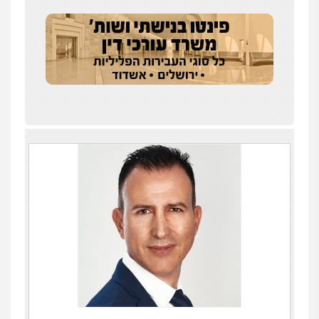
עו"ד איהאב ג'לג'ולי
פלילי
מעצרים וחקירות
עורכי דין לענייני
אסירים
0505216700