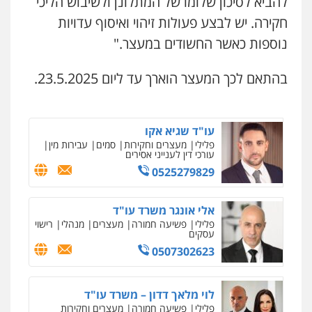
להביא לסיכון שלומו של המתלונן ולשיבוש הליכי
פלילי
עבירות מין
סמים והימורים
פשיעה
0508824984
חקירה. יש לבצע פעולות זיהוי ואיסוף עדויות
חמורה
חקירות ומעצרים
צווארון לבן והונאה
0526885006
נוספות כאשר החשודים במעצר."
עו"ד תומר בנישתי
פלילי
מעצרים וחקירות
צווארון לבן
פשיעה
חמורה
בהתאם לכך המעצר הוארך עד ליום 23.5.2025.
0546657865
עו"ד שגיא אקו
פלילי
מעצרים וחקירות
סמים
עבירות מין
עורכי דין לענייני אסירים
0525279829
אלי אונגר משרד עו"ד
פלילי
פשיעה חמורה
מעצרים
מנהלי
רישוי
עסקים
0507302623
לוי מלאך דדון – משרד עו"ד
פלילי
פשיעה חמורה
מעצרים וחקירות