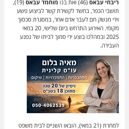
ריבחי עבאס
(46) ואת בנו
מוחמד עבאס
(19),
0544218336
תושבי הכפר, בחשד לקשירת קשר לביצוע פשע
וירי מנשק חם לעבר אדם אחר, במסגרת סכסוך
משרד עורכי דין חן ברוך
מקומי. האירוע התרחש ביום שלישי, 20 במאי
פלילי
דיני תעבורה
מעצרים וחקירות
0505078733
2025 ובמהלכו בוצע ירי סמוך לביתו של נפגע
העבירה.
עו"ד קארין לגטיוי
פלילי
פשיעה חמורה
מעצרים וחקירות
0507446995
משרד עורכי דין טאי שרקי
פלילי
אסירים
תעבורה
מרב"ד
0547556464
עו"ד אילן אלימלך
למחרת (21 במאי), הובאו השניים לבית משפט
פלילי
פשיעה חמורה
תעבורה
אסירים