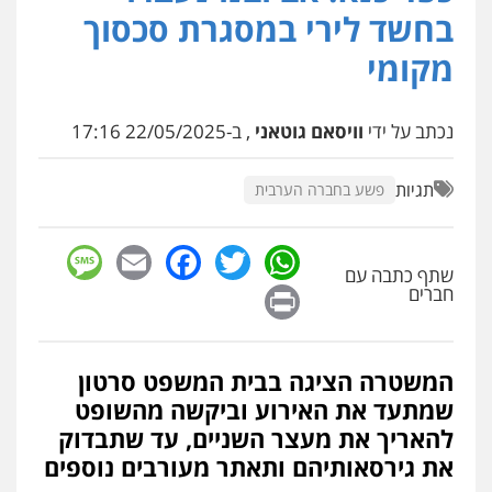
בחשד לירי במסגרת סכסוך
מקומי
עו"ד איהאב ג'לג'ולי
פלילי
מעצרים וחקירות
עורכי דין לענייני
אסירים
0505216700
נכתב על ידי
וויסאם גוטאני
, ב-22/05/2025 17:16
אייל בן שושן, עורך דין פלילי
תגיות
פשע בחברה הערבית
פלילי
מעצרים וחקירות
פשיעה חמורה
נוער
רישום פלילי
0522763105
sage
Facebook
Email
WhatsApp
Twitter
שתף כתבה עם
Print
חברים
עו"ד שלומי שרון
פלילי
צבאי
מעצרים וחקירות
0547342002
המשטרה הציגה בבית המשפט סרטון
שמתעד את האירוע וביקשה מהשופט
להאריך את מעצר השניים, עד שתבדוק
עו"ד אלון קריטי
את גירסאותיהם ותאתר מעורבים נוספים
פלילי
כלכלי
אלימות
סמים
מעצרים
0525544654