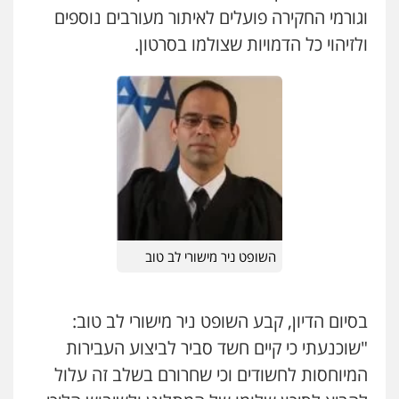
0546470989
פלילי
צבאי
מעצרים וחקירות
וגורמי החקירה פועלים לאיתור מעורבים נוספים
0547342002
ולזיהוי כל הדמויות שצולמו בסרטון.
עו"ד אבי כהן
פלילי
פשיעה חמורה
קטינים
אלימות
סמים
עבירות מין
עו"ד אלון קריטי
0523647066
פלילי
כלכלי
אלימות
סמים
מעצרים
0525544654
ויקי שמואל – משרד עו"ד
פלילי
משפט פלילי
עו"ד דפנה לביא
0528959600
משפחה
גישור
0507206063
השופט ניר מישורי לב טוב
קורל קרוז – עורך דין פלילי
משפט פלילי
עו"ד זוהר ארבל
0545437431
פלילי
פשיעה חמורה
מעצרים וחקירות
בסיום הדיון, קבע השופט ניר מישורי לב טוב:
קטינים
"שוכנעתי כי קיים חשד סביר לביצוע העבירות
0538788878
עו"ד עלי סעדי
המיוחסות לחשודים וכי שחרורם בשלב זה עלול
פלילי
פשיעה חמורה
ליווי וייצוג בחקירות
ומעצרים
עו"ד אסף דוק