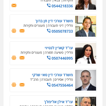
גיל דביר – משרד עורכי דין
פלילי
פשיעה כלכלית
צווארון לבן
0506217771
סלימאן אבו שעירה – משרד עורכי דין
פלילי
בטחוני
צבאי
נזיקין
0547780927
עו"ד אסף גונן
פלילי
פשע חמור
תעבורה
צבא
מעצרים
וחקירות
0542255161
גל דהן – משרד עורך דין פלילי
פלילי
פשיעה חמורה
סמים
מעצרים
וחקירות
0544723840