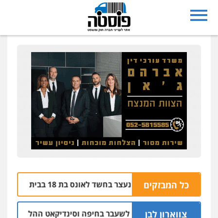
בת ים: בן 51 נעצר בחשד לאונס בת 18 בבית מלון
כל המבזקים
06.08 | 21:59
צווארון לבן
אישום: יו"ר ש"ס לשעבר בחיפה וסינדיקאט ההלוואות של משפחת 