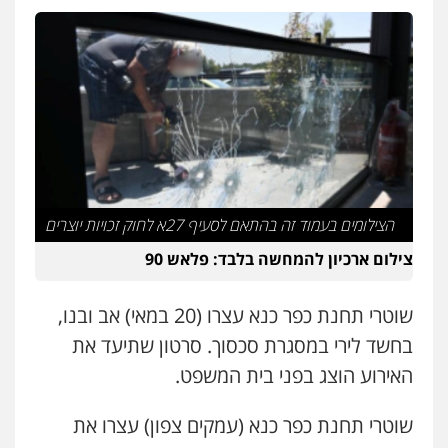
עו"ד דפנה לביא
משפחה
גישור
0507206063
עו"ד זוהר ארבל
פלילי
פשיעה חמורה
מעצרים וחקירות
קטינים
הצילומים בעמוד זה בהתאם לסעיף 27א לחוק זכויות יוצרים
0538788878
צילום ארכיון להמחשה בלבד: פלאש 90
עו"ד אסף דוק
פלילי
עבירות מין
סמים והימורים
פשיעה
שוטרי תחנת כפר כנא עצרו (20 במאי) אב ובנו,
חמורה
חקירות ומעצרים
צווארון לבן והונאה
בחשד לירי במסגרת סכסוך. סרטון שתיעד את
0526885006
האירוע הוצג בפני בית המשפט.
עו"ד שלי גורביץ – לוי
שוטרי תחנת כפר כנא (עמקים צפון) עצרו את
משפט פלילי
פשיעה חמורה
מעצרים
וחקירות
צבאי
תעבורה