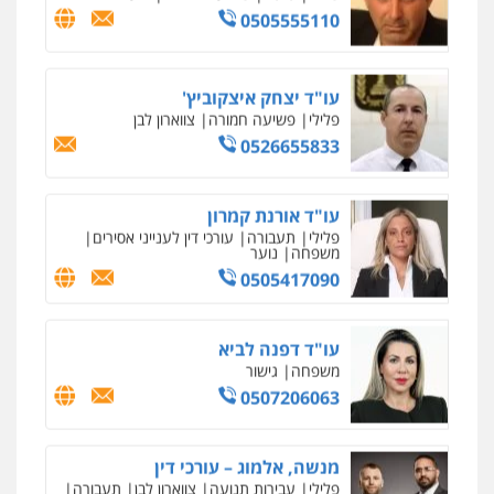
0505555110
עו"ד יצחק איצקוביץ'
פלילי
פשיעה חמורה
צווארון לבן
0526655833
עו"ד אורנת קמרון
פלילי
תעבורה
עורכי דין לענייני אסירים
משפחה
נוער
0505417090
עו"ד דפנה לביא
משפחה
גישור
0507206063
מנשה, אלמוג – עורכי דין
פלילי
עבירות תנועה
צווארון לבן
תעבורה