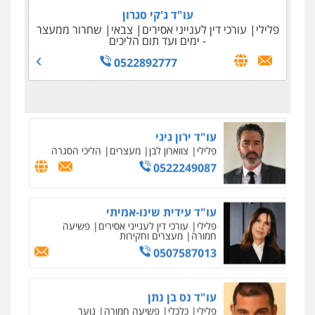
0525556970
עו"ד ג'קי סגרון
פלילי
עורכי דין לענייני אסירים
צבאי
שחרור ממעצר
עו"ד עמיחי ימין
- ימים ועד תום הליכים
פלילי
פשיעה חמורה
מעצרים וחקירות
עו"ד (רו"ח) יואב ציוני
0522892777
עבירות מס
הלבנת הון
שומות וערעורי מס
0523550072
0505430819
עו"ד ירון גיגי
פלילי
צווארון לבן
מעצרים
הליכי הסגרה
0522249087
עו"ד עידית שינו-אמיתי
פלילי
עורכי דין לענייני אסירים
פשיעה
חמורה
מעצרים וחקירות
0507587013
עו"ד נס בן נתן
פלילי
כלכלי
פשיעה חמורה
נוער