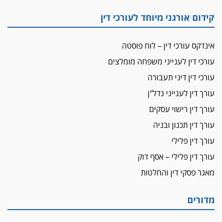
"הבמות של קפלן" לחמאס
קידום אורגני מיוחד לעורכי דין
מאסר לעורך הדין
מאסר בפועל לעו"ד מהצפון שהגיש תביעות
אינדקס עורכי דין – לוח פוסטה
פיקטיביות בשם פלסטינים
עורכי דין לענייני משפחה מומלצים
על המידתיות
ביה"ד המשמעתי ביטל השעיה לצמיתות של
עורכי דין דיני תעבורה
עורכת-דין שהביעה שמחה ב-7 באוקטובר
עורך דין לענייני נדל"ן
אשם
עורך דין רישוי עסקים
עו"ד הלל בבייב הורשע בהונאת עשרות לקוחות,
עורך דין תכנון ובניה
ההסדר: 7-9 שנות מאסר
עורך דין פלילי
דין ומקרקעין
עורך דין פלילי – אסף דוק
עורך דין ברמת השרון נחקר בחשד למרמה בעסקת
נדל"ן
מאגר פסקי דין והחלטות
"אני מכינה 5-6 ג'וינטים ביום"
תובעת משטרתית פוטרה בחשד לעישון סמים
מדורים
שנחשף בפעילות בלשים בטלגרם