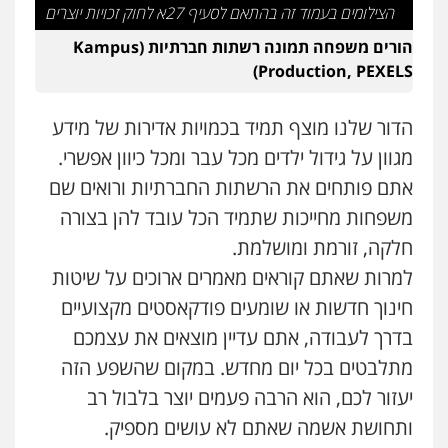
הצילומים בעמוד זה בהתאם לסעיף 27א לחוק זכויות יוצרים
משפחה
גישור
0507206063
הורים משפחה תמונה רשתות חברתיות (Kampus
Production, PEXELS)
מנשה, אלמוג – עורכי דין
הדור שלנו מוצף תמיד בכמויות אדירות של מידע
פלילי
עבירות תנועה
צווארון לבן
תעבורה
עורכי דין לענייני אסירים
מעצרים וחקירות
מגוון על גידול ילדים מכל עבר ומכל כיוון אפשרי.
0546470989
אתם פותחים את הרשתות החברתיות ורואים שם
משפחות מחייכות שתמיד הכל עובד להן בצורה
חלקה, זורמת ומושלמת.
למרות שאתם קוראים מאמרים ארוכים על שיטות
חינוך חדשות או שומעים פודקאסטים מקצועיים
בדרך לעבודה, אתם עדיין מוצאים את עצמכם
מתלבטים בכל יום מחדש. במקום שהשפע הזה
יעזור לכם, הוא הרבה פעמים יוצר בלבול רב
ותחושת אשמה שאתם לא עושים מספיק.