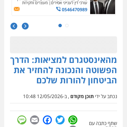
עורכי דין לענייני אסירים
מעצרים וחקירות
0546470989
עו"ד שאדי כבהא
פלילי
עורכי דין לענייני אסירים
0525556970
מהאינסטגרם למציאות: הדרך
עו"ד (רו"ח) יואב ציוני
עבירות מס
הלבנת הון
שומות וערעורי מס
הפשוטה והנכונה להחזיר את
0505430819
הביטחון להורות שלכם
עו"ד ירון גיגי
נכתב על ידי
תוכן מקודם
, ב-12/05/2026 10:48
פלילי
צווארון לבן
מעצרים
הליכי הסגרה
0522249087
sage
Facebook
Email
WhatsApp
Twitter
עו"ד עידית שינו-אמיתי
שתף כתבה עם