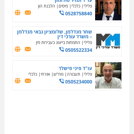
עו"ד תמיר סולומון
0522508109
פלילי
כלכלי
מיסים
הלבנת הון
0528758840
אחסון אתרים
מהירות
הגנה
גיבוי
תמיכה
שירותים
מקצועיים לעורכי דין
שחר מנדלמן, שלומציון גבאי מנדלמן
– משרד עורכי דין
פלילי
התמחות בייצוג בעבירות מין
0505522334
מרכז התחלה חדשה
אסירים
עבירות מין
שירותים מקצועיים
לעורכי דין
עו"ד פיני פישלר
0544500346
פלילי
תעבורה
מח"ש
אזרחי
כלכלי
0505234000
מאיה בלום, עו"ס, טיפול ושיקום
טיפול בהתמכרויות
שירותים מקצועיים
לעורכי דין
0504062539
עו"ד ד"ר אבי שקד
עבירות כלכליות
הלבנת הון
חילוטים
עבירות פליליות