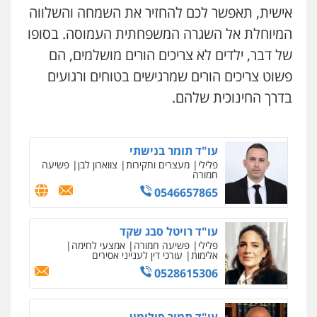
אישית, תאפשר לכם להחזיר את השמחה והשלווה
המיוחלת אל השגרה המשפחתית העמוסה. בסופו
של דבר, ילדים לא צריכים הורים מושלמים, הם
פשוט צריכים הורים שמרגישים בטוחים ורגועים
בדרך החינוכית שלהם.
עו"ד תומר בנישתי
פלילי
מעצרים וחקירות
צווארון לבן
פשיעה
חמורה
0546657865
ניר קידר – צלם
צילום עורכי דין
שירותים מקצועיים לעורכי
דין
עו"ד רויטל סבג שקד
0504578527
פלילי
פשיעה חמורה
אמצעי לחימה
אלימות
עורכי דין לענייני אסירים
0528615306
רונן הלל – מוניטין
מחיקת כתבות מגוגל ודחיקת אזכורים
שליליים
שירותים מקצועיים לעורכי דין