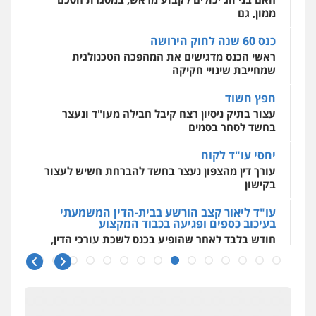
אסירים
עבירות מין
שירותים מקצועיים
לעורכי דין
ממון, גם
0544500346
כנס 60 שנה לחוק הירושה
ראשי הכנס מדגישים את המהפכה הטכנולגית
שמחייבת שינויי חקיקה
חפץ חשוד
עצור בתיק ניסיון רצח קיבל חבילה מעו"ד ונעצר
בחשד לסחר בסמים
יחסי עו"ד לקוח
עורך דין מהצפון נעצר בחשד להברחת חשיש לעצור
בקישון
עו"ד ליאור קצב הורשע בבית-הדין המשמעתי
בעיכוב כספים ופגיעה בכבוד המקצוע
חודש בלבד לאחר שהופיע בכנס לשכת עורכי הדין,
קצב הורשע
10 מיליון
עורך-דין חשוד בהעלמת הכנסות והתחמקות ממס
רכישה