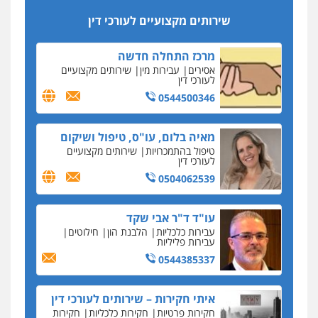
סקס בכל מחיר
שירותים מקצועיים לעורכי דין
כתב האישום נגד עו"ד עידן דביר: האונס והמחירון
לאקטים מיניים
מרכז התחלה חדשה
כתב אישום: יו"ר ש"ס לשעבר בחיפה וסינדיקאט
אסירים
עבירות מין
שירותים מקצועיים
ההלוואות של משפחת הרינג
לעורכי דין
הפרקליטות: הרב נתנאל חייק ואביו הרב אריה חייק
0544500346
שמשו אנשי
החשוד ברצח עו"ד ארבל פלדמן טען לרקע נפשי
מאיה בלום, עו"ס, טיפול ושיקום
ושתק בחקירתו
טיפול בהתמכרויות
שירותים מקצועיים
לעורכי דין
בבית המשפט התברר כי לחשוד, אחמד אלרג'וב
מרמלה, לא נערכה
0504062539
יחסי עו"ד לקוח
עו"ד ד"ר אבי שקד
עורכת דין נעצרה בחשד להעברת סם לנאשם בכלא
עבירות כלכליות
הלבנת הון
חילוטים
השרון
עבירות פליליות
0544385337
דבר למיקרופון
נציב תלונות הציבור על השופטים: עדיף למעט
בפרקטיקה של דיונים "מחוץ לפרוטוקול"
איתי חקירות – שירותים לעורכי דין
חקירות פרטיות
חקירות כלכליות
חקירות