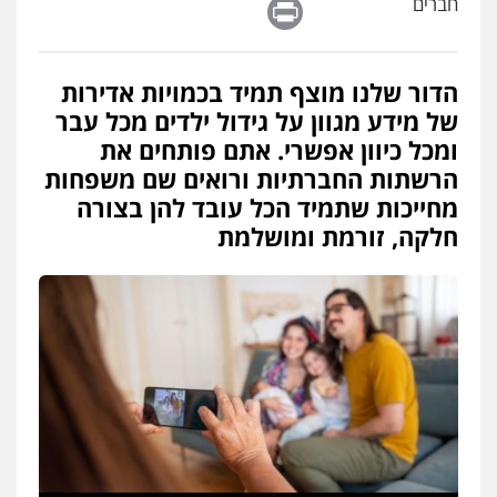
Print
חברים
פלילי
עורכי דין לענייני אסירים
פשיעה
חמורה
מעצרים וחקירות
0507587013
הדור שלנו מוצף תמיד בכמויות אדירות
עו"ד נס בן נתן
של מידע מגוון על גידול ילדים מכל עבר
פלילי
כלכלי
פשיעה חמורה
נוער
ומכל כיוון אפשרי. אתם פותחים את
0505555110
הרשתות החברתיות ורואים שם משפחות
מחייכות שתמיד הכל עובד להן בצורה
חלקה, זורמת ומושלמת
עו"ד יצחק איצקוביץ'
פלילי
פשיעה חמורה
צווארון לבן
0526655833
עו"ד אורנת קמרון
פלילי
תעבורה
עורכי דין לענייני אסירים
משפחה
נוער
0505417090
עו"ד דפנה לביא