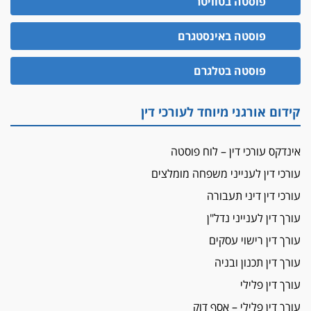
פוסטה בטוויטר
לעורכי דין
האופנוע חזר הביתה
0544500346
פוסטה באינסטגרם
עו"ד גיל פרידמן והרפתקאות אופנוע השטח שלו
הזכות לטנף
פוסטה בטלגרם
זוכה עורך-דין שהשווה את ברק לסינוואר ואת
"הבמות של קפלן" לחמאס
קידום אורגני מיוחד לעורכי דין
מאסר לעורך הדין
מאסר בפועל לעו"ד מהצפון שהגיש תביעות
אינדקס עורכי דין – לוח פוסטה
פיקטיביות בשם פלסטינים
עורכי דין לענייני משפחה מומלצים
על המידתיות
ביה"ד המשמעתי ביטל השעיה לצמיתות של
עורכי דין דיני תעבורה
עורכת-דין שהביעה שמחה ב-7 באוקטובר
עורך דין לענייני נדל"ן
אשם
עורך דין רישוי עסקים
עו"ד הלל בבייב הורשע בהונאת עשרות לקוחות,
עורך דין תכנון ובניה
ההסדר: 7-9 שנות מאסר
עורך דין פלילי
דין ומקרקעין
עורך דין פלילי – אסף דוק
עורך דין ברמת השרון נחקר בחשד למרמה בעסקת