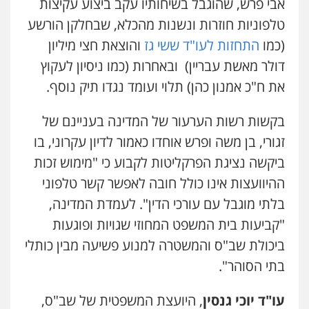
אבי פרש, שהוגבל בשיחותיו עקב ביצוע עקיצות
טלפוניות חוזרות ונשנות מהכלא, שבחלקן הורשע
(כמו
התחזות לעו"ד ששי גז
והוצאת חצי מיליון
דולר מאשת עבריין) ובאחרות (כמו ניסיון לעקוץ
את ח"כ אמנון כהן) תלוי ועומד נגדו תיק נוסף.
בקשות רשות הערעור של המדינה בעניינם של
זגורי, בן משה ופרש אוחדו כאמור לדיון עקרוני, בו
ביקשה נציגת הפרקליטות לקבוע כי "מימוש זכות
ההיוועצות אינו כולל חובה לאפשר קשר טלפוני
בלתי מוגבל עם עורכי הדין". לעמדת המדינה,
"קביעות בית המשפט המחוזי שגויות ופוגעות
ביכולת שב"ס והמשטרה למנוע פשיעה מבין כותלי
בתי הסוהר".
עו"ד יוכי גנסין
, היועצת המשפטית של שב"ס,