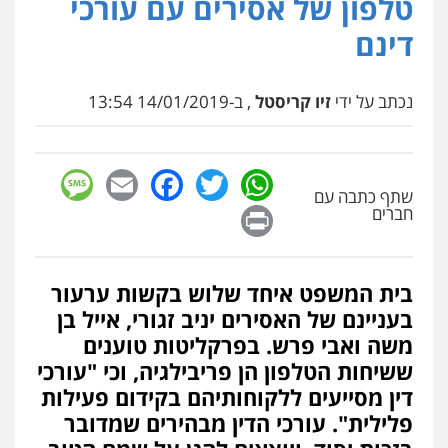
טלפון של אסירים עם עורכי
דינם
נכתב על ידי
זיו קריסטל
, ב-14/01/2019 13:54
sage
Facebook
Email
WhatsApp
Twitter
שתף כתבה עם
Print
חברים
בית המשפט איחד שלוש בקשות ערעור
בעניינם של האסירים יניב זגורי, אייל בן
משה ואבי פרש. בפרקליטות טוענים
ששיחות הטלפון הן פריבילגיה, וכי "עורכי
דין מסייעים ללקוחותיהם בקידום פעילות
פלילית". עורכי הדין מבהירים שמדובר