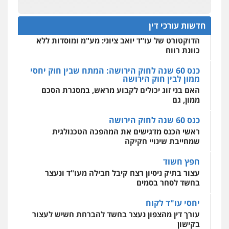
תנו וקחו
הדוקטורט של עו"ד יואב ציוני: מע"מ ומוסדות ללא
כוונת רווח
חדשות עורכי דין
מרכז התחלה חדשה
כנס 60 שנה לחוק הירושה: המתח שבין חוק יחסי
אסירים
עבירות מין
שירותים מקצועיים
ממון לבין חוק הירושה
לעורכי דין
האם בני זוג יכולים לקבוע מראש, במסגרת הסכם
0544500346
ממון, גם
כנס 60 שנה לחוק הירושה
מאיה בלום, עו"ס, טיפול ושיקום
ראשי הכנס מדגישים את המהפכה הטכנולגית
טיפול בהתמכרויות
שירותים מקצועיים
לעורכי דין
שמחייבת שינויי חקיקה
0504062539
חפץ חשוד
עצור בתיק ניסיון רצח קיבל חבילה מעו"ד ונעצר
עו"ד ד"ר אבי שקד
בחשד לסחר בסמים
עבירות כלכליות
הלבנת הון
חילוטים
עבירות פליליות
יחסי עו"ד לקוח
0544385337
עורך דין מהצפון נעצר בחשד להברחת חשיש לעצור
בקישון
איתי חקירות – שירותים לעורכי דין
עו"ד ליאור קצב הורשע בבית-הדין המשמעתי
חקירות פרטיות
חקירות כלכליות
חקירות
בעיכוב כספים ופגיעה בכבוד המקצוע