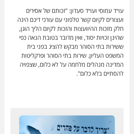
עו״ד עמוסי ועו״ד סעדון: "זכותם של אסירים
ועצורים לקיום קשר טלפוני עם עורכי דינם הינה
חלק מזכות ההיוועצות והזכות לקיום הליך הוגן,
שהינן זכויות יסוד, ואין מדובר בטובת הנאה כפי
ששירות בתי הסוהר מבקש להציג בפני בית
המשפט העליון. שירות בתי הסוהר ופרקליטות
המדינה מנהלים מלחמה על לא כלום, שצפויה
להסתיים בלא כלום".
ניר קידר – צלם
צילום עורכי דין
שירותים מקצועיים לעורכי
דין
0504578527
רונן הלל – מוניטין
מחיקת כתבות מגוגל ודחיקת אזכורים
שליליים
שירותים מקצועיים לעורכי דין