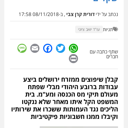
נכתב על ידי
דורית קרן צבי
, ב-08/11/2018 17:58
תגיות
עו"ד יואב ציוני
sage
Facebook
Email
WhatsApp
Twitter
שתף כתבה עם
Print
חברים
קבלן שיפוצים ממזרח ירושלים ביצע
עבודות ברובע היהודי מבלי שפתח
מעולם תיקי מס הכנסה ומע"מ. בית
המשפט הקל איתו מאחר שלא ננקטו
הליכים נגד העמותות ששכרו את שירותיו
וקיבלו ממנו חשבוניות פיקטיביות