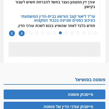
עורך דין מהצפון נעצר בחשד להברחת חשיש לעצור
בקישון
עו"ד ליאור קצב הורשע בבית-הדין המשמעתי
בעיכוב כספים ופגיעה בכבוד המקצוע
חודש בלבד לאחר שהופיע בכנס לשכת עורכי הדין,
קצב הורשע
10 מיליון
עורך-דין חשוד בהעלמת הכנסות והתחמקות ממס
רכישה
קטינים בסביבה מנוכרת
"ניכור הורי מכת מדינה": איך מתמודדים עם
ההשלכות ההרסניות של התופעה?
פוסטה בסושיאל
אלה המינויים
הוועדה לבחירת שופטים בחרה 26 שופטים ורשמים
נוספים
פייסבוק פוסטה
ראו הוזהרתם
הפרקליטות מקדמת הפללת עורכי דין "קונסילייריז"
פייסבוק עורכי הדין של פוסטה