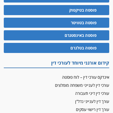
בחוק המאבק בארגוני פשיעה
משרות אמון
פוסטה בטיקטוק
יו"ר מחוז ת"א משבץ עובדות שלו למינוי דייני בית
הדין למשמעת
פוסטה בטוויטר
האופנוע חזר הביתה
פוסטה באינסטגרם
עו"ד גיל פרידמן והרפתקאות אופנוע השטח שלו
הזכות לטנף
פוסטה בטלגרם
זוכה עורך-דין שהשווה את ברק לסינוואר ואת
"הבמות של קפלן" לחמאס
קידום אורגני מיוחד לעורכי דין
מאסר לעורך הדין
מאסר בפועל לעו"ד מהצפון שהגיש תביעות
אינדקס עורכי דין – לוח פוסטה
פיקטיביות בשם פלסטינים
עורכי דין לענייני משפחה מומלצים
על המידתיות
ביה"ד המשמעתי ביטל השעיה לצמיתות של
עורכי דין דיני תעבורה
עורכת-דין שהביעה שמחה ב-7 באוקטובר
עורך דין לענייני נדל"ן
אשם
עורך דין רישוי עסקים