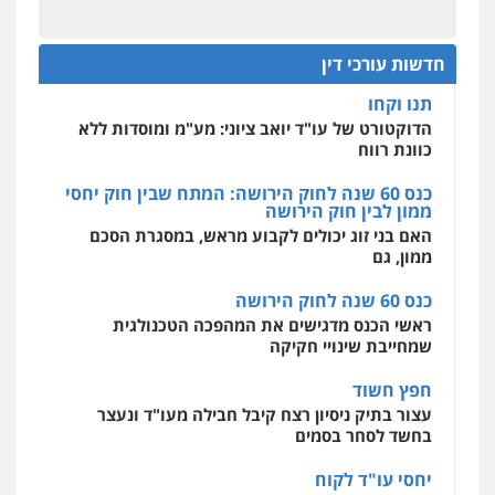
שליליים
שירותים מקצועיים לעורכי דין
מחוז מרכז לפני הכנסת
0522508109
כנס תביעות ייצוגיות: הדילמה בין זכויות צרכנים
להגנה על עסקים קטנים
חדשות עורכי דין
אחסון אתרים
תנו וקחו
מהירות
הגנה
גיבוי
תמיכה
שירותים
מקצועיים לעורכי דין
הדוקטורט של עו"ד יואב ציוני: מע"מ ומוסדות ללא
כוונת רווח
כנס 60 שנה לחוק הירושה: המתח שבין חוק יחסי
ממון לבין חוק הירושה
מרכז התחלה חדשה
האם בני זוג יכולים לקבוע מראש, במסגרת הסכם
אסירים
עבירות מין
שירותים מקצועיים
לעורכי דין
ממון, גם
0544500346
כנס 60 שנה לחוק הירושה
ראשי הכנס מדגישים את המהפכה הטכנולגית
שמחייבת שינויי חקיקה
חפץ חשוד
עצור בתיק ניסיון רצח קיבל חבילה מעו"ד ונעצר
בחשד לסחר בסמים
יחסי עו"ד לקוח