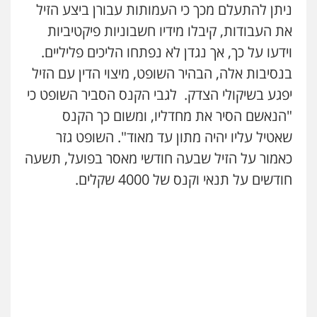
ניתן להתעלם מכך כי העמותות עבורן ביצע הזיל
את העבודות, קיבלו מידיו חשבוניות פיקטיביות
ניר קידר – צלם
צילום עורכי דין
שירותים מקצועיים לעורכי
וידעו על כך, אך נגדן לא נפתחו הליכים פליליים.
דין
בנסיבות אלה, הבהיר השופט, מיצוי הדין עם הזיל
0504578527
יפגע בשיקולי הצדק. לגבי הקנס הסביר השופט כי
"הנאשם הסיר את מחדליו, ומשום כך הקנס
רונן הלל – מוניטין
מחיקת כתבות מגוגל ודחיקת אזכורים
שאטיל עליו יהיה מתון עד מאוד". השופט גזר
שליליים
שירותים מקצועיים לעורכי דין
כאמור על הזיל שבעה חודשי מאסר בפועל, תשעה
0522508109
חודשים על תנאי וקנס של 4000 שקלים.
אחסון אתרים
מהירות
הגנה
גיבוי
תמיכה
שירותים
מקצועיים לעורכי דין
מרכז התחלה חדשה
אסירים
עבירות מין
שירותים מקצועיים
לעורכי דין