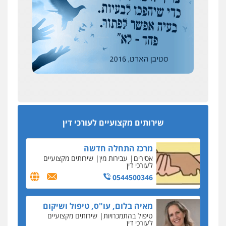
אבי שקד מונה
0504578527
כחבר ועדת איסור הלבנת הון בלשכת עורכי הדין
רונן הלל – מוניטין
194 עורכי הדין החדשים
מחיקת כתבות מגוגל ודחיקת אזכורים
אחרי המלחמה: הוסמכו בירושלים עורכות ועורכי
שליליים
שירותים מקצועיים לעורכי דין
הדין החדשים
0522508109
עסקה חמה
מפקח במס הכנסה ועורך-דין חשודים בהצהרה כוזבת
אחסון אתרים
על עסקת נדל"ן בצפון
מהירות
הגנה
גיבוי
תמיכה
שירותים
מקצועיים לעורכי דין
סקס בכל מחיר
שירותים מקצועיים לעורכי דין
כתב האישום נגד עו"ד עידן דביר: האונס והמחירון
לאקטים מיניים
מרכז התחלה חדשה
כתב אישום: יו"ר ש"ס לשעבר בחיפה וסינדיקאט
אסירים
עבירות מין
שירותים מקצועיים
ההלוואות של משפחת הרינג
לעורכי דין
הפרקליטות: הרב נתנאל חייק ואביו הרב אריה חייק
0544500346
שמשו אנשי
החשוד ברצח עו"ד ארבל פלדמן טען לרקע נפשי
מאיה בלום, עו"ס, טיפול ושיקום
ושתק בחקירתו
טיפול בהתמכרויות
שירותים מקצועיים
לעורכי דין
בבית המשפט התברר כי לחשוד, אחמד אלרג'וב