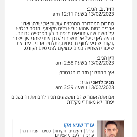
0528959600
דויד. ב.
הגיב:
13/02/2023 בשעה 12:11 am
קורל קרוז – עורך דין פלילי
כותרות המהדורה המרכזית עושות את שלהן ואדון
ארביב בטוח שהוא גולש גלים מקצועי ומנסה לגלוש
משפט פלילי
על השם שהעיתונאים מנפחים בקומפרסייה גבוהה.
0545437431
נראה לאן יגיע? אל תשכחו לעדכן אותי שהגלשן יישבר
,נקווה שיגיע לחוף מבטחים,התלמיד ארביב עזב את
שיעורי השחייה במים עמוקים לפני סיום הקורס.
עו"ד עלי סעדי
דין
הגיב:
פלילי
פשיעה חמורה
ליווי וייצוג בחקירות
13/02/2023 בשעה 2:58 am
ומעצרים
איך המתלונן חזר בו מגרסתו?
0508824984
מגיב לראגי
הגיב:
13/02/2023 בשעה 3:39 am
עו"ד תומר בנישתי
פלילי
מעצרים וחקירות
צווארון לבן
פשיעה
אם אתה אומר שהם מושפעים תגיד להם את זה בפנים
חמורה
יפחדן לא מאוחרי מקלדת
0546657865
עו"ד שגיא אקו
פלילי
מעצרים וחקירות
סמים
עבירות מין
עורכי דין לענייני אסירים