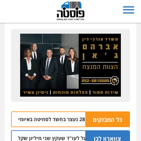
נצרת: בן 28 נעצר בחשד לסחיטה באיומים מטלפון שאינו שלו
כל המבזקים
צווארון לבן
מאסר בפועל לעו"ד שעקץ שני מיליון שקל על דירה השייכת 