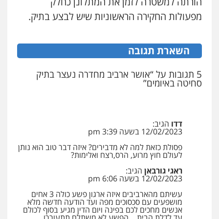
הורתה למשטרה לזמן את המתלונן כחלק
מפעולות החקירה הראשוניות שיש לבצע בתיק.
עו"ד זוהר ארבל
עו"ד בועז קניג
פלילי
פשיעה חמורה
מעצרים וחקירות
קטינים
פלילי
משפחה
כלכלי
צבאי
השארת תגובה
0538788878
0507003001
5 תגובות על “אושר ארביב מחדרה נעצר בתיק
עו"ד אסף דוק
סחיטה באיומים”
מנשה, אלמוג – עורכי דין
פלילי
עבירות מין
סמים והימורים
פשיעה
פלילי
עבירות תנועה
צווארון לבן
תעבורה
חמורה
חקירות ומעצרים
צווארון לבן והונאה
עורכי דין לענייני אסירים
מעצרים וחקירות
0526885006
0546470989
דדו
הגיב:
12/02/2023 בשעה 3:39 pm
עו"ד אבי כהן
פסולת כזאת למה לא מדבירים? איזה דבר טוב הוא נותן
פלילי
פשיעה חמורה
קטינים
אלימות
לעולם חוץ מרוע, הרס,רצח ואלימות?
סמים
עבירות מין
0523647066
ראגי גורבאן
הגיב:
12/02/2023 בשעה 6:06 pm
עשיתם מהארביבים איזה ארגון פשע כולה 3 אחים
ויקי שמואל – משרד עו"ד
מושפעים עם סכסוכים מפה ועד הודעה חדשה מלא
פלילי
משפט פלילי
אנשים מחכים לכם בפינה ויום הדין מגיע בסוף לכולם
עד לדלת הבית …הפשע לא משתלם תתעוררו