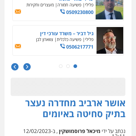
פלילי
כלכלי
עורכי דין לענייני אסירים
0525060666
גיא זהבי משרד עורכי דין
פלילי
משפחה
503456449
עו"ד איהאב ג'לג'ולי
פלילי
מעצרים וחקירות
עורכי דין לענייני
אסירים
0505216700
אושר ארביב מחדרה נעצר
אייל בן שושן, עורך דין פלילי
פלילי
מעצרים וחקירות
פשיעה חמורה
בתיק סחיטה באיומים
נוער
רישום פלילי
0522763105
נכתב על ידי
מיכאל פרוסמושקין
, ב-12/02/2023