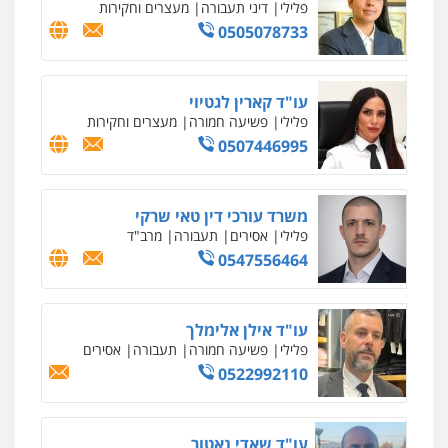
פלילי
פשע חמור
תעבורה
צבא
מעצרים
וחקירות
0542255161
גל דהן – משרד עורך דין פלילי
פלילי
פשיעה חמורה
סמים
מעצרים
וחקירות
0544723840
עו"ד ראוף נג'אר
פלילי
עורכי דין לענייני אסירים
מעצרים
סמים
רכוש
0548009246
דוד אפרים משרד עורכי דין
פלילי
צווארון לבן
מס הכנסה
מע"מ
0506209859
עדי כרמלי – חברת עו"ד