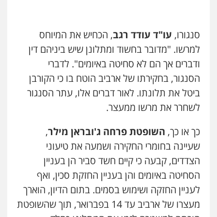
אייל בן שושן, עורך דין פלילי
פלילי
מעצרים וחקירות
פשיעה חמורה
סנגורו,
עו"ד עודד רגב
, הכחיש את המיוחס
נוער
רישום פלילי
0522763105
למרשו. "מדובר בחשוד ומתלונן שיש ביניהם דין
ודברים אך הם לא סחיטה באיומים". לדברי
עו"ד שלומי שרון
הסנגור, בחקירתו של ארביב הוטח בו כי הקורבן
עו"ד אייל אביטל
פלילי
צבאי
מעצרים וחקירות
ביטל את תלונתו. לאור דברים אלו, עתר הסנגור
פלילי
פשיעה חמורה
מעצרים וחקירות
0547342002
0544712201
לשחרר את מרשו ממעצר.
כך או כך,
השופטת פרחה ג'ובראן מילר
,
עו"ד אלון קריטי
עו"ד רונן בנדל
פלילי
כלכלי
אלימות
סמים
מעצרים
שעיינה בחומרי החקירה ושמעה את טיעוני
משפט פלילי
פשיעה חמורה
פלילי
0525544654
0524282442
הצדדים, קבעה כי קיים חשד סביר הן בעניין
הסחיטה באיומים והן בעניין החזקת סכין, ואף
עו"ד דפנה לביא
לעניין החזקה ושימוש בסמים. בתום הדיון, הוארך
כבריאן, מזר – משרד עורכי דין
משפחה
גישור
מעצרו של ארביב עד 14 בפברואר, תוך שהשופטת
פלילי
מעצרים וחקירות
0507206063
0543986802