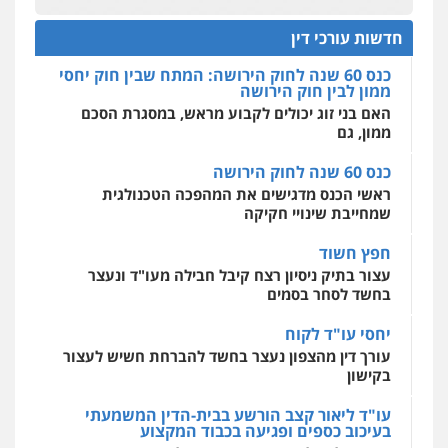
ממון לבין חוק הירושה
פלילי
פשיעה חמורה
זכויות אדם
האם בני זוג יכולים לקבוע מראש, במסגרת הסכם
חדשות עורכי דין
0527448141
ממון, גם
מרכז התחלה חדשה
אסירים
עבירות מין
שירותים מקצועיים
כנס 60 שנה לחוק הירושה
לעורכי דין
חליל ביאדי – משרד עורכי דין
ראשי הכנס מדגישים את המהפכה הטכנולגית
0544500346
פלילי
דיני תעבורה
מעצרים וחקירות
שמחייבת שינויי חקיקה
פשיעה חמורה
אסירים
0509636895
חפץ חשוד
מאיה בלום, עו"ס, טיפול ושיקום
עצור בתיק ניסיון רצח קיבל חבילה מעו"ד ונעצר
טיפול בהתמכרויות
שירותים מקצועיים
לעורכי דין
בחשד לסחר בסמים
עו"ד איהאב זבידאת
0504062539
פלילי
פשיעה חמורה
ארגוני פשע
עבירות
יחסי עו"ד לקוח
המתה
עבירות מין
עורך דין מהצפון נעצר בחשד להברחת חשיש לעצור
0509930581
עו"ד ד"ר אבי שקד
בקישון
עבירות כלכליות
הלבנת הון
חילוטים
עבירות פליליות
עו"ד ליאור קצב הורשע בבית-הדין המשמעתי
עו"ד יפעת שוורץ סיל
0544385337
בעיכוב כספים ופגיעה בכבוד המקצוע
פלילי
תעבורה
חודש בלבד לאחר שהופיע בכנס לשכת עורכי הדין,
0523379525
קצב הורשע
איתי חקירות – שירותים לעורכי דין
חקירות פרטיות
חקירות כלכליות
חקירות
10 מיליון
אישות
איתורים
עו"ד אליה חן ברק