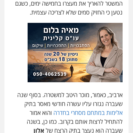
המשטר להאריך את מעצרו בחמישה ימים, כשגם
משרד עורכי דין טאי שרקי
נטען כי החזיק סמים שלא לצריכה עצמית.
פלילי
אסירים
תעבורה
מרב"ד
0547556464
עו"ד אילן אלימלך
פלילי
פשיעה חמורה
תעבורה
אסירים
0522992110
עו"ד שאדי נאטור
פלילי
פשיעה חמורה
מעצרים וחקירות
0509230800
ארביב, כאמור, מוכר היטב למשטרה. בסוף שנה
שעברה נגזרו עליו עשרה חודשי מאסר בתיק
גיל דביר – משרד עורכי דין
אלימות במתחם מסחרי בחדרה
והוא אמור
פלילי
פשיעה כלכלית
צווארון לבן
0506217771
להתחיל לרצות אותם בקרוב. כמו כן, בשנה
שעברה הוא נעצר בתיק הרצח של
אלון