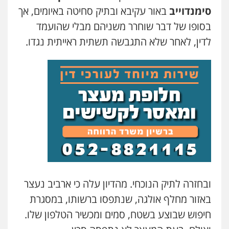
סימנדוייב
באור עקיבא ובתיק סחיטה באיומים, אך
סלימאן אבו שעירה – משרד עורכי דין
פלילי
בטחוני
צבאי
נזיקין
בסופו של דבר שוחרר משניהם מבלי שהועמד
0547780927
לדין, לאחר שלא התגבשה תשתית ראייתית נגדו.
עו"ד אסף גונן
פלילי
פשע חמור
תעבורה
צבא
מעצרים
וחקירות
0542255161
גל דהן – משרד עורך דין פלילי
פלילי
פשיעה חמורה
סמים
מעצרים
וחקירות
0544723840
ובחזרה לתיק הנוכחי. מהדיון עלה כי ארביב נעצר
עו"ד ראוף נג'אר
פלילי
עורכי דין לענייני אסירים
מעצרים
באזור מחלף אולגה, שנתפסו ברשותו, במסגרת
סמים
רכוש
חיפוש שבוצע בשטח, סמים ומכשיר הטלפון שלו.
0548009246