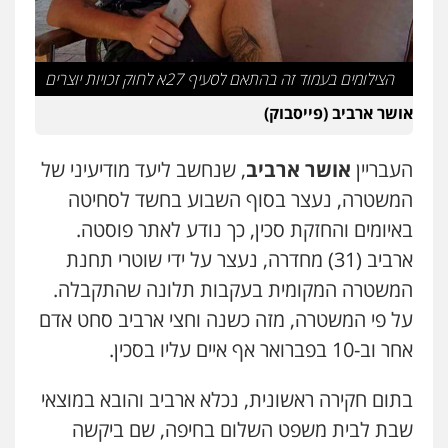
עו"ד אסף דוק
פלילי
עבירות מין
סמים והימורים
פשיעה
חמורה
חקירות ומעצרים
צווארון לבן והונאה
0526885006
הצילומים בעמוד זה בהתאם לסעיף 27א לחוק זכויות יוצרים
אושר ארביב (פייסבוק)
עו"ד שלי גורביץ – לוי
משפט פלילי
פשיעה חמורה
מעצרים
וחקירות
צבאי
תעבורה
העבריין
אושר ארביב
, שנחשב ליעד מודיעיני של
0544218336
המשטרה, נעצר בסוף השבוע בחשד לסחיטה
באיומים והחזקת סכין, כך נודע לאתר פוסטה.
משרד עורכי דין חן ברוך
ארביב (31) מחדרה, נעצר על ידי שוטרי תחנת
פלילי
דיני תעבורה
מעצרים וחקירות
0505078733
המשטרה המקומית בעקבות תלונה שהתקבלה.
על פי המשטרה, מזה כשנה וחצי ארביב סחט אדם
אחר וב-10 בפברואר אף איים עליו בסכין.
עו"ד קארין לגטיוי
פלילי
פשיעה חמורה
מעצרים וחקירות
בתום חקירה ראשונית, נכלא ארביב והובא במוצאי
0507446995
שבת לבית משפט השלום בחיפה, שם ביקשה