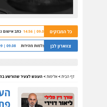
כל המבזקים
כתב אישום נגד קבלן עבודות ע
09.08 | 14:56
צווארון לבן
ינוי סף האכיפה במצלמות מהירות
חשד: שכר סו
09.08 | 13:09
דף הבית
>
אלימות
>
העונש לצעיר שהורשע בה
העו
פתח