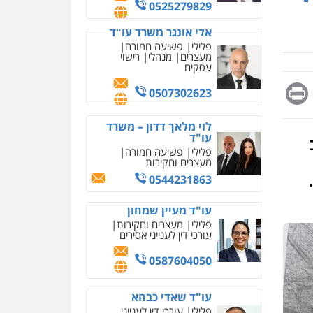
מחיקת כתבות מגוגל
0525279829
ודחיקת אזכורים שליליים
שירותים מקצועיים לעורכי
אלי אונגר משרד עו"ד
דין
פלילי
פשיעה חמורה
מעצרים
מנהלי
רישוי
0522508109
עסקים
Messag
Print
Fa
E
אחסון אתרים
0507302623
מהירות
הגנה
גיבוי
תמיכה
שירותים מקצועיים
לוי מלאך דדון – משרד
לעורכי דין
עו"ד
פלילי
פשיעה חמורה
מעצרים וחקירות
מרכז התחלה חדשה
0544231863
אסירים
עבירות מין
שירותים מקצועיים לעורכי
דין
עו"ד מעיין שמחון
פלילי
מעצרים וחקירות
0544500346
עורכי דין לענייני אסירים
מאיה בלום, עו"ס,
0587604050
טיפול ושיקום
טיפול בהתמכרויות
שירותים מקצועיים לעורכי
איומים כתובים
עו"ד שאדי כבהא
דין
תושב סכנין חשוד ששלח הודעות
פלילי
עורכי דין לענייני