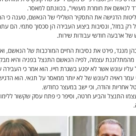
 לנאשם את חומרת מעשיו", בכוונתם למאסר.
יטות הדגישה את התסקיר השלילי של הנאשם, טענה כי הנ
 רק במזל, ונסיבות ביצוע העבירה הן סכסוך סתמי. הם עתר
 של ארבעה חודשי עבודות שירות.
הן מנגד, פירט את נסיבות החיים המורכבות של הנאשם, וא
מהמתלוננת עצמה, לפיה הנאשם התנצל בפניה והיא מב
עליו עונש אשר לא יפגע בשגרת חייו. הוא אמר כי העבירה ע
עמר ראויה לעונש של לא יותר ממאסר על תנאי. הוא הדגיש 
ל אחריות והודה, וכי ישב במעצר כחודש.
צמו התנצל והביע חרטה, וסיפר כי פתח עסק שקשור ללימוד
.