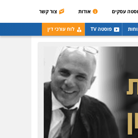
0507003001
סטה עסקים
אודות
צור קשר
מנשה, אלמוג – עורכי דין
וחות
פוסטה TV
לוח עורכי דין
פלילי
עבירות תנועה
צווארון לבן
תעבורה
עורכי
דין לענייני אסירים
מעצרים
וחקירות
0546470989
עו"ד אבי כהן
פלילי
פשיעה חמורה
קטינים
אלימות
סמים
עבירות מין
0523647066
ויקי שמואל – משרד עו"ד
פלילי
משפט פלילי
0528959600