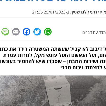
 ידי
רועי זילברשטין
, ב-25/01/2023 21:35
e
cebook
mail
WhatsApp
Twitter
בה עם חברים
ל דיבוב לא קביל שעשתה המשטרה רידד את כתב
ום, ועל הנאשם הוטל עונש מקל, למרות עמדת
ה ושירות המבחן – שסברו שיש להחמיר בעונשו.
להצתה: ויכוח חברי