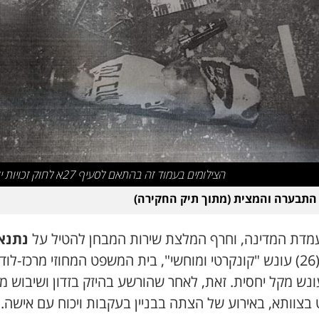
הצילומים בעמוד זה בהתאם לסעיף 27א לחוק זכויות יוצרים
התבערה והמצית (מתוך תיק החקירה)
מדת המדינה, וחרף המלצת שירות המבחן להטיל על
נתנא
(26) עונש "קונקרטי ומוחשי", בית המשפט המחוזי מרכז-לוד 
ונש מקל יחסית. זאת, לאחר שהורשע בהיזק בזדון ושיבוש מ
בצוותא, באירוע של הצתה בבניין בעקבות ויכוח עם אישה.