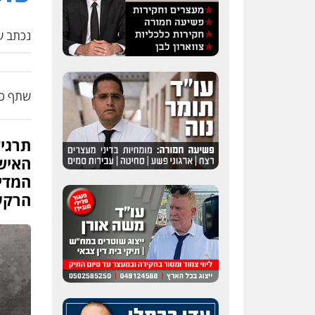
נכתב על
שתף כת
תרגי
האיש
המדינ
הרקע 