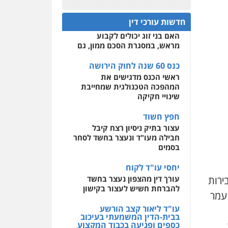
פלילי
אסירים
חקירות
כנס 60 שנה לחוק הירושה:
ומעצרים
סייבר
ניהול
המתח שבין חוק יחסי ממון
0522508109
משברים פליליים
חדשות עורכי דין
לבין חוק הירושה
האם בני זוג יכולים לקבוע
אחסון אתרים
0506355388
מראש, במסגרת הסכם ממון, גם
מהירות
הגנה
גיבוי
תמיכה
שירותים מקצועיים
לעורכי דין
כנס 60 שנה לחוק הירושה
עו"ד דרוויש נאשף
ראשי הכנס מדגישים את
פלילי
פשיעה חמורה
זכויות
אדם
המהפכה הטכנולגית שמחייבת
מרכז התחלה חדשה
שינויי חקיקה
0527448141
אסירים
עבירות מין
שירותים מקצועיים לעורכי
חפץ חשוד
דין
חליל ביאדי – משרד
עצור בתיק ניסיון רצח קיבל
עורכי דין
חבילה מעו"ד ונעצר בחשד לסחר
0544500346
פלילי
דיני תעבורה
מעצרים
בסמים
וחקירות
פשיעה חמורה
אסירים
יחסי עו"ד לקוח
0509636895
ירות
עורך דין מהצפון נעצר בחשד
להברחת חשיש לעצור בקישון
עו"ד איהאב זבידאת
 עמר
פלילי
פשיעה חמורה
ארגוני
פשע
עבירות המתה
עו"ד ליאור קצב הורשע
עבירות מין
בבית-הדין המשמעתי בעיכוב
כספים ופגיעה בכבוד המקצוע