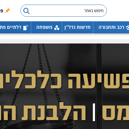
פו
רכב ותחבורה
חדשות נדל"ן
משפחה
דלתיים פת