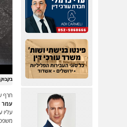
בקבוק 
חרף ע
עמר
עליו ע
משפט 