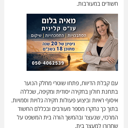
חשודים במעורבות.
פלילי
מעצרים וחקירות
סמים
עבירות מין
עורכי דין לענייני אסירים
0525279829
לוי מלאך דדון – משרד עו"ד
פלילי
פשיעה חמורה
מעצרים וחקירות
0544231863
עו"ד מעיין שמחון
פלילי
מעצרים וחקירות
עורכי דין לענייני
אסירים
0587604050
עם קבלת הדיווח, פתחו שוטרי מחלק הנוער
בתחנת חולון בחקירה יסודית ומקיפה, שכללה
עו"ד שאדי כבהא
איסוף ראיות וביצוע פעולות חקירה גלויות וסמויות.
פלילי
עורכי דין לענייני אסירים
בתוך כך נחקרו מספר מעורבים ובכללם החשוד
0525556970
המרכזי, שנעצר ובהמשך הורה בית המשפט על
שחרורו למעצר בית.