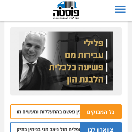
כל המבזקים
 משק במושב אליכין נאשם בהתעללות ומעשים מגונים בשתי פועל
צווארון לבן
הקצין הבכיר והאפליה מול ניצב מני בנימין בתיק נצרת וארגון בכר