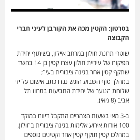
פלילי
עורכי דין לענייני אסירים
תעבורה
0507120031
בסרטון: הקטין מכה את הקורבן לעיני חברי
מנשה, אלמוג – עורכי דין
הקבוצה
פלילי
עבירות תנועה
צווארון לבן
תעבורה
עורכי דין לענייני אסירים
מעצרים וחקירות
0546470989
שוטרי תחנת חולון במרחב איילון, בשיתוף יחידת
הפיקוח של עיריית חולון עצרו קטין בן 14 בחשד
קורל קרוז – עורך דין פלילי
שתקף קטין אחר בגינה ציבורית בעיר;
משפט פלילי
במהלך סוף השבוע הוגש נגדו כתב אישום על ידי
0545437431
שלוחת הנוער של יחידת התביעות במחוז תל
אביב (8 מאי).
עו"ד עלי סעדי
פלילי
פשיעה חמורה
ליווי וייצוג בחקירות
ומעצרים
ב-3 מאי בשעות הצהריים התקבל דיווח במוקד
0508824984
100 אודות אירוע אלימות בגינה ציבורית בחולון,
במהלכו קטין תוקף קטין אחר וקטינים נוספים
עו"ד שגיא אקו