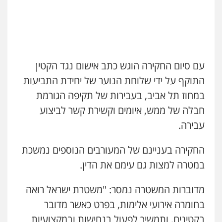
עו"ד אמיר מסארווה
עו"ד אמיר נאטור
תעבורה
פלילי
מעצרים וחקירות
עורכי דין
לענייני אסירים
פלילי
פשיעה חמורה
צווארון לבן
מעצרים
0549722872
0543326767
עו"ד זוהר ארבל
עם סיום החקירה הוגש כתב אישום נגד הקטין
עו"ד פאדי זועבי
פלילי
פשיעה חמורה
מעצרים וחקירות
פלילי
פשיעה חמורה
סמים
עורכי דין לענייני
קטינים
התוקף על ידי שלוחת הנוער של יחידת התביעות
אסירים
תעבורה
0538788878
במחוז תל אביב, בעבירות של תקיפה הגורמת
0506984757
חבלה של ממש, איומים וקשירת קשר לביצוע
משרד עורכי דין חן ברוך
עבירה.
עו"ד אתנה אדרי
פלילי
דיני תעבורה
מעצרים וחקירות
פשיעה חמורה
כלכלי
פלילי
מעצרים
וחקירות
עורכי דין לענייני אסירים
0505078733
החקירה בעניינם של המעורבים הנוספים נמשכת
0502181995
במטרה למצות גם עימם את הדין.
עו"ד קארין לגטיוי
גיל פרידמן – משרד עו"ד
פלילי
פשיעה חמורה
מעצרים וחקירות
מדוברות המשטרה נמסר: "משטרת ישראל רואה
פלילי
צווארון לבן
מעצרים וחקירות
מחיקת
רישום פלילי
0507446995
בחומרה אירועי אלימות, בפרט כאשר מדובר
0503366733
בקטינים, ותמשיך לפעול בנחישות ובמקצועיות