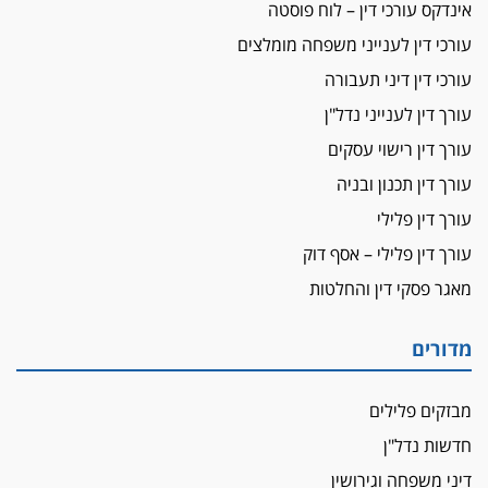
אינדקס עורכי דין – לוח פוסטה
דין ומקרקעין
עורך דין ברמת השרון נחקר בחשד למרמה בעסקת
עורכי דין לענייני משפחה מומלצים
נדל"ן
עורכי דין דיני תעבורה
"אני מכינה 5-6 ג'וינטים ביום"
עורך דין לענייני נדל"ן
תובעת משטרתית פוטרה בחשד לעישון סמים
עורך דין רישוי עסקים
שנחשף בפעילות בלשים בטלגרם
עורך דין תכנון ובניה
לא בכל יום
עורך דין פלילי
עו"ד שרון נהרי חיתן את בנו הבכור דניאל
עורך דין פלילי – אסף דוק
הכנסת אישרה
הגבלת שכר טרחה בייצוג נכי צה"ל ונפגעי פעולות
מאגר פסקי דין והחלטות
איבה
מדורים
איתות מירושלים
יו"ר המחוז צ'צ'קס מכנס ישיבה להדחת
ממלא-מקומו, ועמית בכר שותק
מבזקים פלילים
מחאת הפרקליטים והסנגורים
חדשות נדל"ן
יצאו לשעה מבית המשפט ועמדו בחוץ לאות הזדהות
דיני משפחה וגירושין
עם השופטים