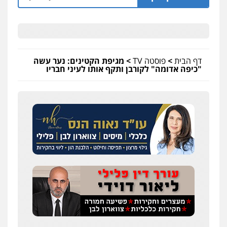
דף הבית
>
פוסטה TV
>
מגיפת הקטינים: נער עשה
"כיפה אדומה" לקורבן ותקף אותו לעיני חבריו
עו"ד מאור שגב
פלילי
פשיעה חמורה
מעצרים וחקירות
0546680127
עו"ד רעות שמחון
פלילי
אסירים
תעבורה
0507623810