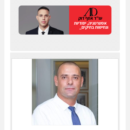
מנשה, אלמוג – עורכי דין
פלילי
עבירות תנועה
צווארון לבן
תעבורה
עורכי דין לענייני אסירים
מעצרים וחקירות
0546470989
קורל קרוז – עורך דין פלילי
משפט פלילי
0545437431
עו"ד עלי סעדי
פלילי
פשיעה חמורה
ליווי וייצוג בחקירות
ומעצרים
0508824984
עו"ד שגיא אקו
פלילי
מעצרים וחקירות
סמים
עבירות מין
עורכי דין לענייני אסירים