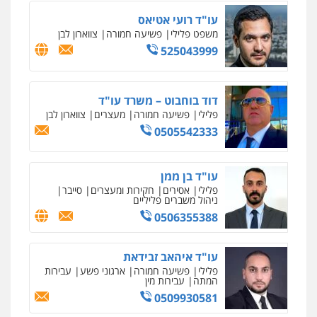
0543326767
עו"ד פאדי זועבי
פלילי
פשיעה חמורה
סמים
עורכי דין לענייני
אסירים
תעבורה
0506984757
עו"ד אתנה אדרי
פשיעה חמורה
כלכלי
פלילי
מעצרים
וחקירות
עורכי דין לענייני אסירים
0502181995
גיל פרידמן – משרד עו"ד
פלילי
צווארון לבן
מעצרים וחקירות
מחיקת
רישום פלילי
0503366733
עו"ד אייל אוחיון
פלילי
עורכי דין לענייני אסירים
מעצרים