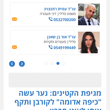
וחקירות
0523602602
עו"ד זקי אלעברה
פלילי
פשיעה חמורה
עורכי דין לענייני אסירים
0559600005
עו"ד עינב יתח
פלילי
פשיעה חמורה
עורכי דין לענייני
אסירים
צבאי
0546364651
עו"ד מאור שגב
פלילי
פשיעה חמורה
מעצרים וחקירות
0546680127
מגיפת הקטינים: נער עשה
"כיפה אדומה" לקורבן ותקף
עו"ד רעות שמחון