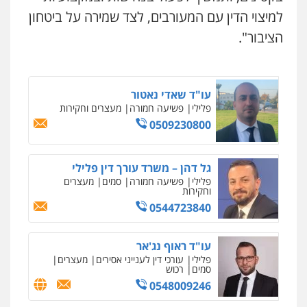
למיצוי הדין עם המעורבים, לצד שמירה על ביטחון
משרד עורכי דין טאי שרקי
עו"ד אייל אוחיון
פלילי
אסירים
תעבורה
מרב"ד
פלילי
עורכי דין לענייני אסירים
מעצרים
הציבור".
וחקירות
0547556464
0523602602
עו"ד שאדי נאטור
עו"ד זקי אלעברה
פלילי
פשיעה חמורה
מעצרים וחקירות
פלילי
פשיעה חמורה
עורכי דין לענייני אסירים
0509230800
0559600005
גל דהן – משרד עורך דין פלילי
עו"ד עינב יתח
פלילי
פשיעה חמורה
סמים
מעצרים
פלילי
פשיעה חמורה
עורכי דין לענייני
וחקירות
אסירים
צבאי
0544723840
0546364651
עו"ד ראוף נג'אר
עו"ד מאור שגב
פלילי
עורכי דין לענייני אסירים
מעצרים
סמים
רכוש
פלילי
פשיעה חמורה
מעצרים וחקירות
0548009246
0546680127