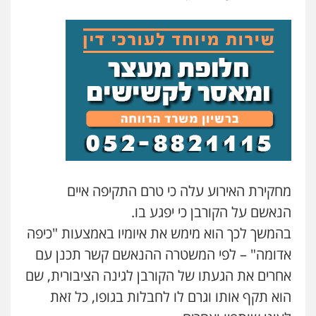
עו"ד פאדי בראנסי
פלילי
צווארון לבן
עבירות בטחוניות
מעצרים
וחקירות
0524122241
עו"ד אלינור טל
עבירות פליליות
משפט מנהלי
עתירות
אסירים
ועדות שחרורים
0523823782
עו"ד רועי אטיאס
משפט פלילי
פשיעה חמורה
צווארון לבן
מחקירת האירוע עלה כי טרם התקיפה איים
525043999
הנאשם על הקורבן כי יפגע בו.
בהמשך לכך הוא מימש את איומיו באמצעות "כיפה
עו"ד שאדי נאטור
דוד בוחבוט – משרד עו"ד
אדומה" – לפי המשטרה ההנאשם קשר תכנן עם
פלילי
פשיעה חמורה
מעצרים וחקירות
פלילי
פשיעה חמורה
מעצרים
צווארון לבן
0509230800
אחרים את הגעתו של הקורבן לגינה הציבורית, שם
0505542333
הוא תקף אותו וגרם לו לחבלות בגופו, כל זאת