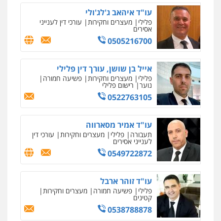
עו"ד איהאב ג'לג'ולי
עו"ד רעות שמחון
פלילי
מעצרים וחקירות
עורכי דין לענייני
אסירים
פלילי
אסירים
תעבורה
0505216700
0507623810
אייל בן שושן, עורך דין פלילי
עו"ד דותן דניאלי
פלילי
מעצרים וחקירות
פשיעה חמורה
פלילי
פשיעה חמורה
צווארון לבן
פשיעה
נוער
רישום פלילי
כלכלית
עורכי דין לענייני אסירים
נוער
0522763105
0542442982
עו"ד אמיר מסארווה
עו"ד שנהב אילון
תעבורה
פלילי
מעצרים וחקירות
עורכי דין
פלילי
פשיעה חמורה
חקירות ומעצרים
לענייני אסירים
נוער
עורכי דין לענייני אסירים
תעבורה
0549722872
0549475678
עו"ד זוהר ארבל
עו"ד חמאדה מסרי
פלילי
פשיעה חמורה
מעצרים וחקירות
קטינים
תעבורה
0538788878
אבי שקד מונה
0526631970
ניר קידר – צלם