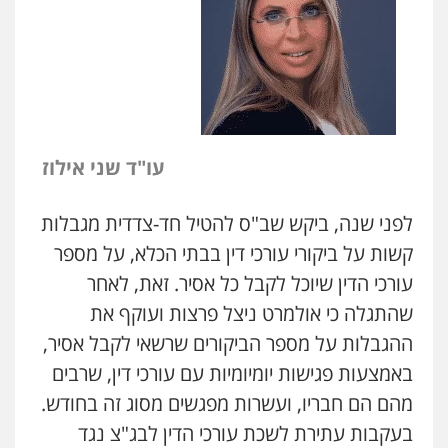
עו"ד שני אילוז
לפני שנה, ביקש שב"ס להטיל חד-צדדית מגבלות
קשות על ביקורי עורכי דין בבתי הכלא, על מספר
עורכי הדין שיוכל לקבל כל אסיר. זאת, לאחר
שהתגלה כי אולמרט ניצל פרצות ועוקף את
ההגבלות על מספר הביקורים שרשאי לקבל אסיר,
באמצעות פגישות יומיומיות עם עורכי דין, שרבים
מהם הם חבריו, ועשרות מפגשים מסוג זה בחודש.
ניר קידר – צלם
בעקבות עתירת לשכת עורכי הדין לבג"צ נגד
צילום עורכי דין
שירותים מקצועיים לעורכי