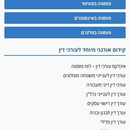
הדין למשמעת
פוסטה בטוויטר
האופנוע חזר הביתה
פוסטה באינסטגרם
עו"ד גיל פרידמן והרפתקאות אופנוע השטח שלו
הזכות לטנף
פוסטה בטלגרם
זוכה עורך-דין שהשווה את ברק לסינוואר ואת
"הבמות של קפלן" לחמאס
קידום אורגני מיוחד לעורכי דין
מאסר לעורך הדין
מאסר בפועל לעו"ד מהצפון שהגיש תביעות
אינדקס עורכי דין – לוח פוסטה
פיקטיביות בשם פלסטינים
עורכי דין לענייני משפחה מומלצים
על המידתיות
ביה"ד המשמעתי ביטל השעיה לצמיתות של
עורכי דין דיני תעבורה
עורכת-דין שהביעה שמחה ב-7 באוקטובר
עורך דין לענייני נדל"ן
אשם
עורך דין רישוי עסקים
עו"ד הלל בבייב הורשע בהונאת עשרות לקוחות,
עורך דין תכנון ובניה
ההסדר: 7-9 שנות מאסר
עורך דין פלילי
דין ומקרקעין