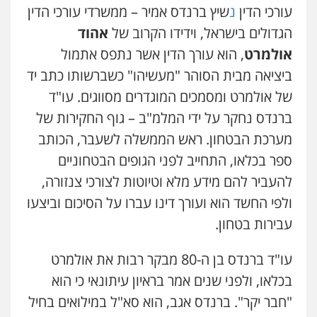
עורכי הדין
נ
שיץ ברנדס אמיר – ממשרדי עורכי הדין
הגדולים בישראל, וידידו הקרוב של
אהוד
אולמרט
, הוא עורך הדין אשר נתפס אתמול
ביציאה מבית הסוהר "מעשיהו" כשברשותו כתב יד
של אולמרט ומסמכים המוגדרים מסווגים. עו"ד
ברנדס נחקר על ידי המלמ"ב – גוף החקירות של
מערכת הבטחון. ראש הממשלה לשעבר, הכותב
ספר בכלאו, התחייב לפני הגופים הבטחוניים
להעביר להם מידע מלא וטיוטות לצורכי צנזורה,
ולפי החשד הוא ועורך דינו עברו על הסיכום וביצעו
עבירות בטחון.
עו"ד ברנדס בן ה-80 מבקר רבות את אולמרט
בכלאו, ולפני שנים אמר בראיון עיתונאי כי הוא
"חבר יקר". ברנדס אגב, הוא סא"ל במילואים בחיל