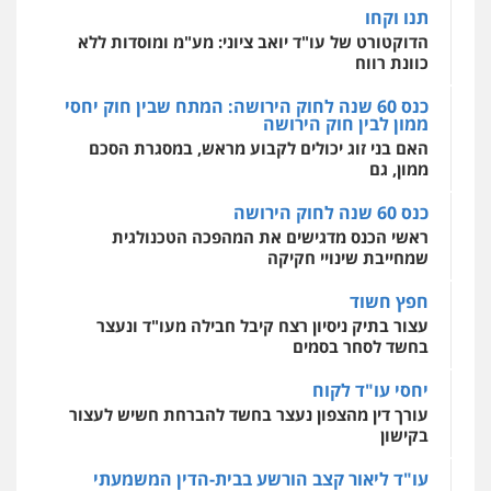
אחסון אתרים
תנו וקחו
מהירות
הגנה
גיבוי
תמיכה
שירותים
מקצועיים לעורכי דין
הדוקטורט של עו"ד יואב ציוני: מע"מ ומוסדות ללא
כוונת רווח
כנס 60 שנה לחוק הירושה: המתח שבין חוק יחסי
ממון לבין חוק הירושה
מרכז התחלה חדשה
האם בני זוג יכולים לקבוע מראש, במסגרת הסכם
אסירים
עבירות מין
שירותים מקצועיים
לעורכי דין
ממון, גם
0544500346
כנס 60 שנה לחוק הירושה
ראשי הכנס מדגישים את המהפכה הטכנולגית
שמחייבת שינויי חקיקה
חפץ חשוד
עצור בתיק ניסיון רצח קיבל חבילה מעו"ד ונעצר
בחשד לסחר בסמים
יחסי עו"ד לקוח
עורך דין מהצפון נעצר בחשד להברחת חשיש לעצור
בקישון
עו"ד ליאור קצב הורשע בבית-הדין המשמעתי