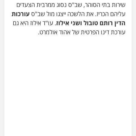
דין
שירות בתי הסוהר, שב"ס נסוג ממרבית הצעדים
0504578527
עליהם הכריז. את הלשכה ייצגו מול שב"ס
עורכות
הדין רותם טובול ושני אילוז
. עו"ד אילוז היא גם
רונן הלל – מוניטין
עורכת דינו הפרטית של אהוד אולמרט.
מחיקת כתבות מגוגל ודחיקת אזכורים
שליליים
שירותים מקצועיים לעורכי דין
0522508109
אחסון אתרים
מהירות
הגנה
גיבוי
תמיכה
שירותים
מקצועיים לעורכי דין
מרכז התחלה חדשה
אסירים
עבירות מין
שירותים מקצועיים
לעורכי דין
0544500346
מאיה בלום, עו"ס, טיפול ושיקום
טיפול בהתמכרויות
שירותים מקצועיים