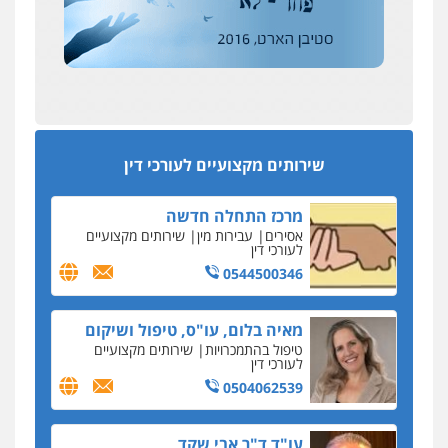
מחיקת כתבות מגוגל ודחיקת אזכורים
אחרי המלחמה: הוסמכו בירושלים עורכות ועורכי
שליליים
שירותים מקצועיים לעורכי דין
הדין החדשים
0522508109
עסקה חמה
מפקח במס הכנסה ועורך-דין חשודים בהצהרה כוזבת
אחסון אתרים
על עסקת נדל"ן בצפון
מהירות
הגנה
גיבוי
תמיכה
שירותים
מקצועיים לעורכי דין
סקס בכל מחיר
שירותים מקצועיים לעורכי דין
כתב האישום נגד עו"ד עידן דביר: האונס והמחירון
לאקטים מיניים
מרכז התחלה חדשה
כתב אישום: יו"ר ש"ס לשעבר בחיפה וסינדיקאט
אסירים
עבירות מין
שירותים מקצועיים
ההלוואות של משפחת הרינג
לעורכי דין
הפרקליטות: הרב נתנאל חייק ואביו הרב אריה חייק
0544500346
שמשו אנשי
החשוד ברצח עו"ד ארבל פלדמן טען לרקע נפשי
מאיה בלום, עו"ס, טיפול ושיקום
ושתק בחקירתו
טיפול בהתמכרויות
שירותים מקצועיים
לעורכי דין
בבית המשפט התברר כי לחשוד, אחמד אלרג'וב
מרמלה, לא נערכה
0504062539
יחסי עו"ד לקוח
עו"ד ד"ר אבי שקד