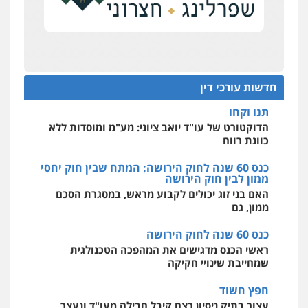
על סדר היום
כנס תובענות ייצוגיות: "בעקבות ה-AI התפתח טרנד
רונן הלל – מוניטין
תביעות הגנת הפרטיות"
מחיקת כתבות מגוגל ודחיקת אזכורים
שליליים
שירותים מקצועיים לעורכי דין
מחוז מרכז לפני הכנסת
0522508109
כנס תביעות ייצוגיות: הדילמה בין זכויות צרכנים
להגנה על עסקים קטנים
חדשות עורכי דין
אחסון אתרים
תנו וקחו
מהירות
הגנה
גיבוי
תמיכה
שירותים
מקצועיים לעורכי דין
הדוקטורט של עו"ד יואב ציוני: מע"מ ומוסדות ללא
כוונת רווח
כנס 60 שנה לחוק הירושה: המתח שבין חוק יחסי
ממון לבין חוק הירושה
מרכז התחלה חדשה
האם בני זוג יכולים לקבוע מראש, במסגרת הסכם
אסירים
עבירות מין
שירותים מקצועיים
לעורכי דין
ממון, גם
0544500346
כנס 60 שנה לחוק הירושה
ראשי הכנס מדגישים את המהפכה הטכנולגית
שמחייבת שינויי חקיקה
חפץ חשוד
עצור בתיק ניסיון רצח קיבל חבילה מעו"ד ונעצר