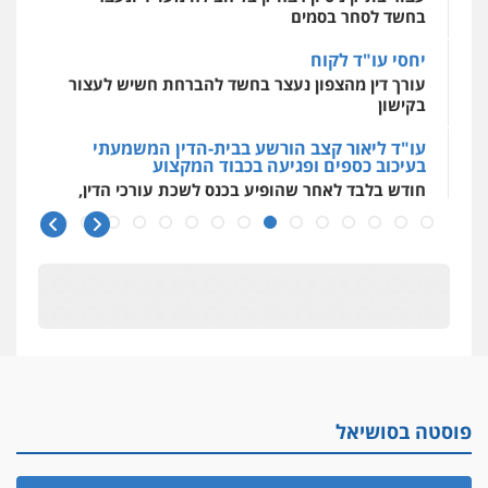
בחשד לסחר בסמים
יחסי עו"ד לקוח
עורך דין מהצפון נעצר בחשד להברחת חשיש לעצור
בקישון
עו"ד ליאור קצב הורשע בבית-הדין המשמעתי
בעיכוב כספים ופגיעה בכבוד המקצוע
חודש בלבד לאחר שהופיע בכנס לשכת עורכי הדין,
קצב הורשע
10 מיליון
עורך-דין חשוד בהעלמת הכנסות והתחמקות ממס
רכישה
קטינים בסביבה מנוכרת
"ניכור הורי מכת מדינה": איך מתמודדים עם
ההשלכות ההרסניות של התופעה?
פוסטה בסושיאל
אלה המינויים
הוועדה לבחירת שופטים בחרה 26 שופטים ורשמים
נוספים