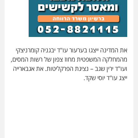
ניר קידר – צלם
צילום עורכי דין
שירותים מקצועיים לעורכי
דין
את המדינה ייצגו בערעור עו"ד יבגניה קומרניצקי
0504578527
מהמחלקה המשפטית מחוז צפון של רשות המסים,
ועו"ד ירין שגב – נציגת הפרקליטות. את אגבארייה
רונן הלל – מוניטין
ייצג עו"ד יוסי שקד.
מחיקת כתבות מגוגל ודחיקת אזכורים
שליליים
שירותים מקצועיים לעורכי דין
0522508109
אחסון אתרים
מהירות
הגנה
גיבוי
תמיכה
שירותים
מקצועיים לעורכי דין