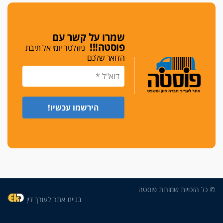
די לאלימות
פאנל הלשכה על האלימות: "כישלון שמתחיל בחינוך
ונגמר במשטרה"
שמרו על קשר עם
פוסטה!!!
ניוזלטר יומי אל תיבת
מנכ"ל עכשיו
הדואר שלכם
בימ"ש מחוזי: החלטת עמית בכר לדחות מינוי מנכ"ל
חדש ללשכה אינה סבירה
משפחה ופוליטיקה
עו"ד גלעד מנשה ויאיר בכורו חגגו בר מצווה, שרי
הליכוד הפציצו
אתיקה בהקפאה
הקדנציה החוקית של ועדות האתיקה הסתיימה
והלשכה מצאה פתרון מאולתר
הזעקה
עשרות עורכי דין הפגינו בחיפה: "דמנו אינו הפקר,
© כל הזכויות שמורות פוסטה
דורשים הגנה וביטחון"
בניית אתר לעורך דין
על אלימות שוטרים, ושופטים