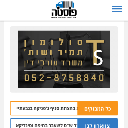
כל המבזקים
עצרו בחשד למעורבות בהצתת סניף ג'פניקה בגבעתיים
06.08 | 22:58
צווארון לבן
כתב אישום: יו"ר ש"ס לשעבר בחיפה וסינדיקאט ההלוואות