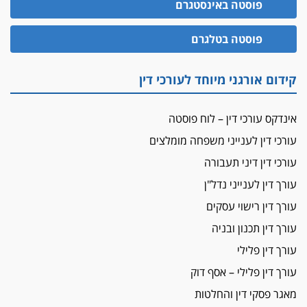
פוסטה באינסטגרם
עו"ד גיל פרידמן והרפתקאות אופנוע השטח שלו
הזכות לטנף
פוסטה בטלגרם
זוכה עורך-דין שהשווה את ברק לסינוואר ואת
"הבמות של קפלן" לחמאס
קידום אורגני מיוחד לעורכי דין
מאסר לעורך הדין
מאסר בפועל לעו"ד מהצפון שהגיש תביעות
אינדקס עורכי דין – לוח פוסטה
פיקטיביות בשם פלסטינים
עורכי דין לענייני משפחה מומלצים
על המידתיות
ביה"ד המשמעתי ביטל השעיה לצמיתות של
עורכי דין דיני תעבורה
עורכת-דין שהביעה שמחה ב-7 באוקטובר
עורך דין לענייני נדל"ן
אשם
עורך דין רישוי עסקים
עו"ד הלל בבייב הורשע בהונאת עשרות לקוחות,
עורך דין תכנון ובניה
ההסדר: 7-9 שנות מאסר
עורך דין פלילי
דין ומקרקעין
עורך דין פלילי – אסף דוק
עורך דין ברמת השרון נחקר בחשד למרמה בעסקת
נדל"ן
מאגר פסקי דין והחלטות