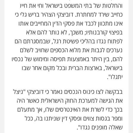
והחלטות של בתי המשפט בישראל וחי את חייו
רונן הלל – מוניטין
כחייב שירד למחתרת. דוביצקי הצהיר בריש גלי כי
מחיקת כתבות מגוגל ודחיקת אזכורים
שליליים
שירותים מקצועיים לעורכי דין
אינו מתכוון לכבד את פסקי הדין המחייבים אותו
0522508109
בפיצוי קורבנותיו; משכך, לא נותר להם אלא
לפתוח נגדו בהליכי פשיטת רגל, שבמסגרתם הם
אחסון אתרים
מהירות
הגנה
גיבוי
תמיכה
שירותים
נערכים לגבות את מלוא הכספים שחויב לשלם
מקצועיים לעורכי דין
להם, בין היתר באמצעות תפיסה ומימוש של נכסיו
בישראל, בארצות הברית ובכל מקום אחר שבו
יתגלו".
מרכז התחלה חדשה
אסירים
עבירות מין
שירותים מקצועיים
לעורכי דין
בבקשה לצו כינוס הנכסים נאמר כי דוביצקי "ניצל
0544500346
את הגישה למערכת החוק הישראלית כאשר היה
בכך כדי לשרת את האינטרסים שלו, אך מתעלם
מאיה בלום, עו"ס, טיפול ושיקום
טיפול בהתמכרויות
שירותים מקצועיים
ומפר בגסות צווים ופסקי דין שניתנו בה, ככל
לעורכי דין
שאלה מופנים נגדו".
0504062539