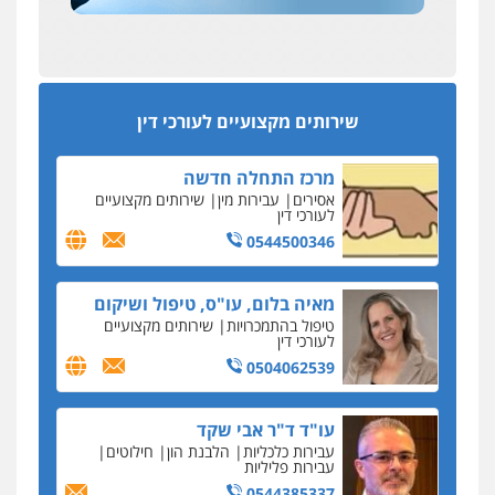
עסקה חמה
מפקח במס הכנסה ועורך-דין חשודים בהצהרה כוזבת
אחסון אתרים
על עסקת נדל"ן בצפון
מהירות
הגנה
גיבוי
תמיכה
שירותים
מקצועיים לעורכי דין
סקס בכל מחיר
שירותים מקצועיים לעורכי דין
כתב האישום נגד עו"ד עידן דביר: האונס והמחירון
לאקטים מיניים
מרכז התחלה חדשה
כתב אישום: יו"ר ש"ס לשעבר בחיפה וסינדיקאט
אסירים
עבירות מין
שירותים מקצועיים
ההלוואות של משפחת הרינג
לעורכי דין
הפרקליטות: הרב נתנאל חייק ואביו הרב אריה חייק
0544500346
שמשו אנשי
החשוד ברצח עו"ד ארבל פלדמן טען לרקע נפשי
מאיה בלום, עו"ס, טיפול ושיקום
ושתק בחקירתו
טיפול בהתמכרויות
שירותים מקצועיים
לעורכי דין
בבית המשפט התברר כי לחשוד, אחמד אלרג'וב
מרמלה, לא נערכה
0504062539
יחסי עו"ד לקוח
עו"ד ד"ר אבי שקד
עורכת דין נעצרה בחשד להעברת סם לנאשם בכלא
עבירות כלכליות
הלבנת הון
חילוטים
השרון
עבירות פליליות
0544385337