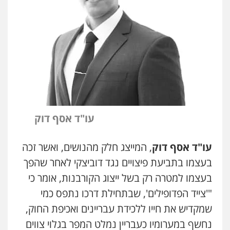
עו"ד אסף דוק
עו"ד אסף דוק
, המייצג חלק מהנושים, ואשר זכה
בעצמו בתביעת פיצויים נגד דוביצקי לאחר שהפך
בעצמו למטרה רק בשל ייצוג הקורבנות, אומר כי
ניר קידר – צלם
"'צייד הפדופילים', שבתחילת דרכו נתפס כמי
צילום עורכי דין
שירותים מקצועיים לעורכי
דין
שמקדיש את חייו ללכידת עבריינים ואכיפת החוק,
0504578527
נחשף במערומיו כעבריין נמלט המפר בגלוי צווים