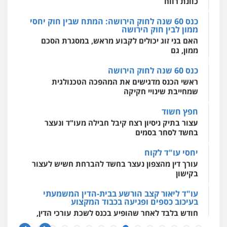
כוונת רווח
כנס 60 שנה לחוק הירושה: המתח שבין חוק יחסי
ממון לבין חוק הירושה
מרכז התחלה חדשה
האם בני זוג יכולים לקבוע מראש, במסגרת הסכם
אסירים
עבירות מין
שירותים מקצועיים
לעורכי דין
ממון, גם
0544500346
כנס 60 שנה לחוק הירושה
ראשי הכנס מדגישים את המהפכה הטכנולגית
שמחייבת שינויי חקיקה
חפץ חשוד
עצור בתיק ניסיון רצח קיבל חבילה מעו"ד ונעצר
בחשד לסחר בסמים
יחסי עו"ד לקוח
עורך דין מהצפון נעצר בחשד להברחת חשיש לעצור
בקישון
עו"ד ליאור קצב הורשע בבית-הדין המשמעתי
בעיכוב כספים ופגיעה בכבוד המקצוע
חודש בלבד לאחר שהופיע בכנס לשכת עורכי הדין,
קצב הורשע