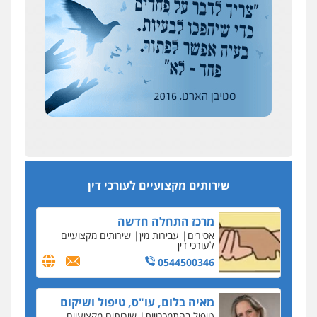
דין
אבי שקד מונה
0504578527
כחבר ועדת איסור הלבנת הון בלשכת עורכי הדין
רונן הלל – מוניטין
194 עורכי הדין החדשים
מחיקת כתבות מגוגל ודחיקת אזכורים
אחרי המלחמה: הוסמכו בירושלים עורכות ועורכי
שליליים
שירותים מקצועיים לעורכי דין
הדין החדשים
0522508109
עסקה חמה
מפקח במס הכנסה ועורך-דין חשודים בהצהרה כוזבת
אחסון אתרים
על עסקת נדל"ן בצפון
מהירות
הגנה
גיבוי
תמיכה
שירותים
מקצועיים לעורכי דין
סקס בכל מחיר
שירותים מקצועיים לעורכי דין
כתב האישום נגד עו"ד עידן דביר: האונס והמחירון
לאקטים מיניים
מרכז התחלה חדשה
כתב אישום: יו"ר ש"ס לשעבר בחיפה וסינדיקאט
אסירים
עבירות מין
שירותים מקצועיים
ההלוואות של משפחת הרינג
לעורכי דין
הפרקליטות: הרב נתנאל חייק ואביו הרב אריה חייק
0544500346
שמשו אנשי
החשוד ברצח עו"ד ארבל פלדמן טען לרקע נפשי
מאיה בלום, עו"ס, טיפול ושיקום
ושתק בחקירתו
טיפול בהתמכרויות
שירותים מקצועיים