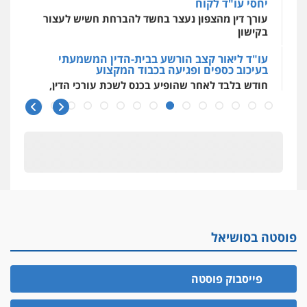
יחסי עו"ד לקוח
עורך דין מהצפון נעצר בחשד להברחת חשיש לעצור
בקישון
עו"ד ליאור קצב הורשע בבית-הדין המשמעתי
בעיכוב כספים ופגיעה בכבוד המקצוע
חודש בלבד לאחר שהופיע בכנס לשכת עורכי הדין,
קצב הורשע
10 מיליון
עורך-דין חשוד בהעלמת הכנסות והתחמקות ממס
רכישה
קטינים בסביבה מנוכרת
"ניכור הורי מכת מדינה": איך מתמודדים עם
ההשלכות ההרסניות של התופעה?
פוסטה בסושיאל
אלה המינויים
הוועדה לבחירת שופטים בחרה 26 שופטים ורשמים
נוספים
פייסבוק פוסטה
ראו הוזהרתם