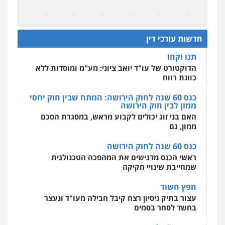
מחיקת כתבות מגוגל ודחיקת אזכורים
שליליים
שירותים מקצועיים לעורכי דין
מחוז מרכז לפני הכנסת
0522508109
כנס תביעות ייצוגיות: הדילמה בין זכויות צרכנים
להגנה על עסקים קטנים
חדשות עורכי דין
אחסון אתרים
תנו וקחו
מהירות
הגנה
גיבוי
תמיכה
שירותים
מקצועיים לעורכי דין
הדוקטורט של עו"ד יואב ציוני: מע"מ ומוסדות ללא
כוונת רווח
כנס 60 שנה לחוק הירושה: המתח שבין חוק יחסי
ממון לבין חוק הירושה
מרכז התחלה חדשה
האם בני זוג יכולים לקבוע מראש, במסגרת הסכם
אסירים
עבירות מין
שירותים מקצועיים
לעורכי דין
ממון, גם
0544500346
כנס 60 שנה לחוק הירושה
ראשי הכנס מדגישים את המהפכה הטכנולגית
שמחייבת שינויי חקיקה
חפץ חשוד
עצור בתיק ניסיון רצח קיבל חבילה מעו"ד ונעצר
בחשד לסחר בסמים