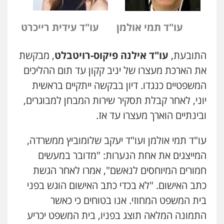
עו"ד תמי אולמן
עו"ד עידית רייכרט
ניר קידר – צלם
צילום עורכי דין
שירותים מקצועיים לעורכי
דין
התובעת,
עו"ד אילנה פיקוס-רויטבלט
, מבקשת
0504578527
את הארכת מעצרו של יניב קקון עד תום ההליכים
המשפטיים כנגדו. דיון בבקשה ייתקיים בראשית
רונן הלל – מוניטין
יוני, לאחר קבלת תסקיר שירות המבחן למבוגרים,
מחיקת כתבות מגוגל ודחיקת אזכורים
שליליים
שירותים מקצועיים לעורכי דין
ובינתיים הוארך מעצרו עד אז.
0522508109
עו"ד תמי אולמן ועו"ד יעקב שלומוביץ ממשרדה,
אחסון אתרים
המייצגים את אחת הנערות: "מדובר במעשים
מהירות
הגנה
גיבוי
תמיכה
שירותים
מקצועיים לעורכי דין
חמורים המיוחסים לנאשם", אמרו לאחר הגשת
כתב האישום. "לא בכדי כתב האישום הוגש בפני
בית המשפט המחוזי. אנו בטוחים כי כאשר
מרכז התחלה חדשה
התמונה המלאה תוצג בפניו, בית המשפט יכריע
אסירים
עבירות מין
שירותים מקצועיים
לעורכי דין