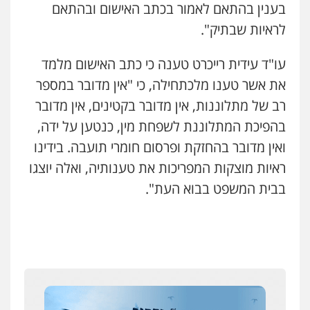
בענין בהתאם לאמור בכתב האישום ובהתאם
0544500346
לראיות שבתיק".
מאיה בלום, עו"ס, טיפול ושיקום
עו"ד עידית רייכרט טענה כי כתב האישום מלמד
טיפול בהתמכרויות
שירותים מקצועיים
לעורכי דין
את אשר טענו מלכתחילה, כי "אין מדובר במספר
0504062539
רב של מתלוננות, אין מדובר בקטינים, אין מדובר
בהפיכת המתלוננת לשפחת מין, כנטען על ידה,
עו"ד ד"ר אבי שקד
ואין מדובר בהחזקת ופרסום חומרי תועבה. בידינו
עבירות כלכליות
הלבנת הון
חילוטים
עבירות פליליות
ראיות מוצקות המפריכות את טענותיה, ואלה יוצגו
0544385337
בבית המשפט בבוא העת".
איתי חקירות – שירותים לעורכי דין
חקירות פרטיות
חקירות כלכליות
חקירות
אישות
איתורים
0537865001
איומים כתובים
תושב סכנין חשוד ששלח הודעות מאיימות לעורך דין
ניר קידר – צלם
מקומי
צילום עורכי דין
שירותים מקצועיים לעורכי