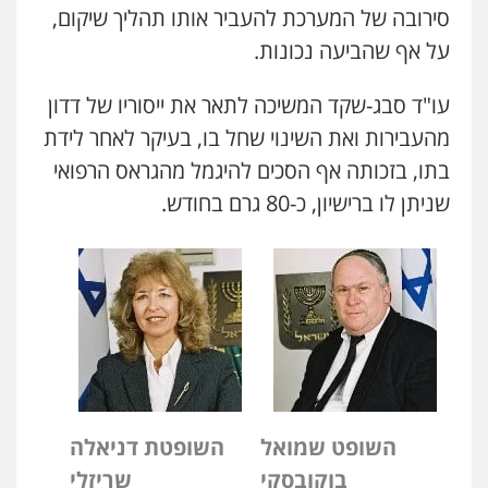
סירובה של המערכת להעביר אותו תהליך שיקום,
על אף שהביעה נכונות.
עו"ד סבג-שקד המשיכה לתאר את ייסוריו של דדון
מהעבירות ואת השינוי שחל בו, בעיקר לאחר לידת
בתו, בזכותה אף הסכים להיגמל מהגראס הרפואי
שניתן לו ברישיון, כ-80 גרם בחודש.
ניר קידר – צלם
צילום עורכי דין
שירותים מקצועיים לעורכי
דין
0504578527
השופט שמואל
השופטת דניאלה
רונן הלל – מוניטין
בוקובסקי
שריזלי
מחיקת כתבות מגוגל ודחיקת אזכורים