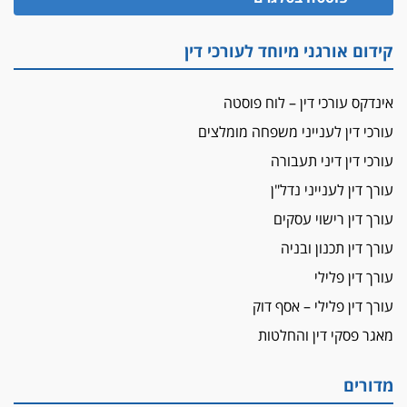
זוכה עורך-דין שהשווה את ברק לסינוואר ואת
"הבמות של קפלן" לחמאס
קידום אורגני מיוחד לעורכי דין
מאסר לעורך הדין
מאסר בפועל לעו"ד מהצפון שהגיש תביעות
אינדקס עורכי דין – לוח פוסטה
פיקטיביות בשם פלסטינים
עורכי דין לענייני משפחה מומלצים
על המידתיות
ביה"ד המשמעתי ביטל השעיה לצמיתות של
עורכי דין דיני תעבורה
עורכת-דין שהביעה שמחה ב-7 באוקטובר
עורך דין לענייני נדל"ן
אשם
עורך דין רישוי עסקים
עו"ד הלל בבייב הורשע בהונאת עשרות לקוחות,
עורך דין תכנון ובניה
ההסדר: 7-9 שנות מאסר
עורך דין פלילי
דין ומקרקעין
עורך דין פלילי – אסף דוק
עורך דין ברמת השרון נחקר בחשד למרמה בעסקת
נדל"ן
מאגר פסקי דין והחלטות
"אני מכינה 5-6 ג'וינטים ביום"
תובעת משטרתית פוטרה בחשד לעישון סמים
מדורים
שנחשף בפעילות בלשים בטלגרם