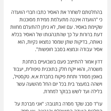
שליליים
שירותים מקצועיים לעורכי דין
0522508109
בהחלטתם לשחרר את האסיר כתבו חברי הוועדה
כי "הוועדה איננה מתעלמת ממידת מסוכנות
אחסון אתרים
מהירות
הגנה
גיבוי
תמיכה
שירותים
שקיימת באסיר. עם זאת, לא ניתן להתעלם מחוות
מקצועיים לעורכי דין
דעת ברורות על כך שהתנהגותו של האסיר בכלא
נאותה, בדיקות שתן שמסר נמצאו נקיות, הוא
אסיר עבודה ונמצא בסבב חופשות".
מרכז התחלה חדשה
אסירים
עבירות מין
שירותים מקצועיים
לעורכי דין
דדון אמור להתייצב פעם בשבועיים בתחנת
0544500346
משטרה, והוא ייקח חלק בתוכנית טיפולית, יעבוד
באופן מסודר ותחת פיקוח בחברת א.א. טקסטיל,
מאיה בלום, עו"ס, טיפול ושיקום
טיפול בהתמכרויות
שירותים מקצועיים
וישהה במעצר בית בכל יום החל מהשעה עשר
לעורכי דין
בלילה ועד לשש בבוקר למחרת.
0504062539
עו"ד סבג שקד מסרה בתגובה: "אני מברכת על
עו"ד ד"ר אבי שקד
עבירות כלכליות
הלבנת הון
חילוטים