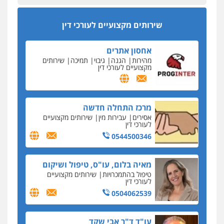
מהירות
הגנה
גיבוי
תמיכה
שירותים
מקצועיים לעורכי דין
סקס בכל מחיר
שירותים מקצועיים לעורכי דין
כתב האישום נגד עו"ד עידן דביר: האונס והמחירון
לאקטים מיניים
מרכז התחלה חדשה
כתב אישום: יו"ר ש"ס לשעבר בחיפה וסינדיקאט
אסירים
עבירות מין
שירותים מקצועיים
ההלוואות של משפחת הרינג
לעורכי דין
הפרקליטות: הרב נתנאל חייק ואביו הרב אריה חייק
0544500346
שמשו אנשי
החשוד ברצח עו"ד ארבל פלדמן טען לרקע נפשי
מאיה בלום, עו"ס, טיפול ושיקום
ושתק בחקירתו
טיפול בהתמכרויות
שירותים מקצועיים
לעורכי דין
בבית המשפט התברר כי לחשוד, אחמד אלרג'וב
מרמלה, לא נערכה
0504062539
יחסי עו"ד לקוח
עו"ד ד"ר אבי שקד
עורכת דין נעצרה בחשד להעברת סם לנאשם בכלא
עבירות כלכליות
הלבנת הון
חילוטים
השרון
עבירות פליליות
0544385337
דבר למיקרופון
נציב תלונות הציבור על השופטים: עדיף למעט
בפרקטיקה של דיונים "מחוץ לפרוטוקול"
איתי חקירות – שירותים לעורכי דין