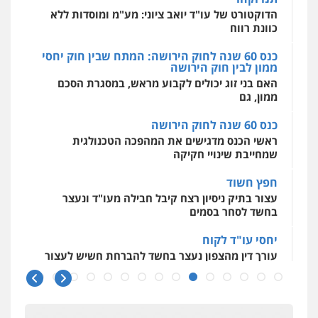
מרכז התחלה חדשה
האם בני זוג יכולים לקבוע מראש, במסגרת הסכם
אסירים
עבירות מין
שירותים מקצועיים
לעורכי דין
ממון, גם
0544500346
כנס 60 שנה לחוק הירושה
ראשי הכנס מדגישים את המהפכה הטכנולגית
שמחייבת שינויי חקיקה
חפץ חשוד
עצור בתיק ניסיון רצח קיבל חבילה מעו"ד ונעצר
בחשד לסחר בסמים
יחסי עו"ד לקוח
עורך דין מהצפון נעצר בחשד להברחת חשיש לעצור
בקישון
עו"ד ליאור קצב הורשע בבית-הדין המשמעתי
בעיכוב כספים ופגיעה בכבוד המקצוע
חודש בלבד לאחר שהופיע בכנס לשכת עורכי הדין,
קצב הורשע
10 מיליון
עורך-דין חשוד בהעלמת הכנסות והתחמקות ממס