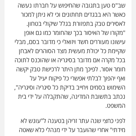
שב"ס טען בתגובה שהחיפוש על חברתו נעשה
כאשר היא בבגדים תחתונים וכי לא ניתן למכור
לאסירים טבק בתפזורת בגלל שיקולי בטחון.
"מקורו של האיסור בכך שהחומר כמו גם אופן
עישונו מעוררים חשד ויזואלי כי מדובר בסם, מבלי
שקיימת כל יכולת מעשית מצד הסוהרים לאבחן
בכל מקרה אם מדובר בסיגריה או שהוכנס לתוכה
חומר אסור. לפיכך מתן היתר לרכישת טבק יקשה
ואף יהפוך לבלתי אפשרי כל פיקוח יעיל על
השימוש בסמים ויחייב בדיקת כל סיגריה וסיגריה",
ניר קידר – צלם
נכתב בתשובת המדינה, שהתקבלה על ידי בית
צילום עורכי דין
שירותים מקצועיים לעורכי
דין
המשפט.
0504578527
לפני כחצי שנה עתר זריהן בטענה ל"עונש לא
רונן הלל – מוניטין
מידתי" אחרי שהועבר על ידי מנהלי כלא שאטה
מחיקת כתבות מגוגל ודחיקת אזכורים