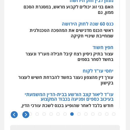
ממון לבין חוק הירושה
מרכז התחלה חדשה
האם בני זוג יכולים לקבוע מראש, במסגרת הסכם
אסירים
עבירות מין
שירותים מקצועיים
לעורכי דין
ממון, גם
0544500346
כנס 60 שנה לחוק הירושה
ראשי הכנס מדגישים את המהפכה הטכנולגית
שמחייבת שינויי חקיקה
חפץ חשוד
עצור בתיק ניסיון רצח קיבל חבילה מעו"ד ונעצר
בחשד לסחר בסמים
יחסי עו"ד לקוח
עורך דין מהצפון נעצר בחשד להברחת חשיש לעצור
בקישון
עו"ד ליאור קצב הורשע בבית-הדין המשמעתי
בעיכוב כספים ופגיעה בכבוד המקצוע
חודש בלבד לאחר שהופיע בכנס לשכת עורכי הדין,
קצב הורשע
10 מיליון
עורך-דין חשוד בהעלמת הכנסות והתחמקות ממס