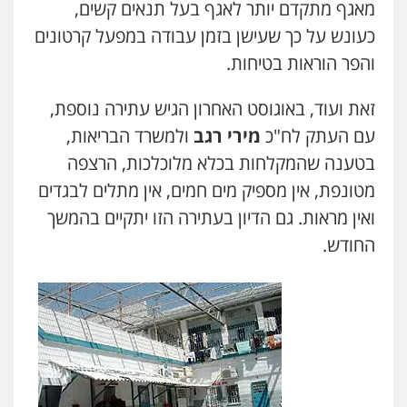
מאגף מתקדם יותר לאגף בעל תנאים קשים,
שליליים
שירותים מקצועיים לעורכי דין
0522508109
כעונש על כך שעישן בזמן עבודה במפעל קרטונים
והפר הוראות בטיחות.
אחסון אתרים
מהירות
הגנה
גיבוי
תמיכה
שירותים
זאת ועוד, באוגוסט האחרון הגיש עתירה נוספת,
מקצועיים לעורכי דין
עם העתק לח"כ
מירי רגב
ולמשרד הבריאות,
בטענה שהמקלחות בכלא מלוכלכות, הרצפה
מרכז התחלה חדשה
מטונפת, אין מספיק מים חמים, אין מתלים לבגדים
אסירים
עבירות מין
שירותים מקצועיים
לעורכי דין
ואין מראות. גם הדיון בעתירה הזו יתקיים בהמשך
0544500346
החודש.
מאיה בלום, עו"ס, טיפול ושיקום
טיפול בהתמכרויות
שירותים מקצועיים
לעורכי דין
0504062539
עו"ד ד"ר אבי שקד