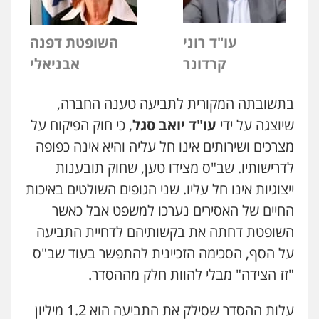
עו"ד רוני
השופטת דפנה
קרדונר
אבניאלי
בתשובתה המקורית לתביעה טענה החברה,
שיוצגה על ידי
עו"ד יואב סגל
, כי חוק הפיקוח על
מצרכים ושירותים אינו חל עליה והיא אינה כפופה
לדרישותיו. שב"ס מצידו טען, שחוק תובענות
ייצוגיות אינו חל עליו. שני הגופים השולטים באיכות
החיים של האסירים נערכו למשפט אבל כאשר
השופטת דחתה את בקשותיהם לדחיית התביעה
על הסף, הסכימה הזכיינית להתפשר בעוד שב"ס
"זז הצידה" מבלי להוות חלק מההסדר.
עלות ההסדר שסילק את התביעה הוא 1.2 מיליון