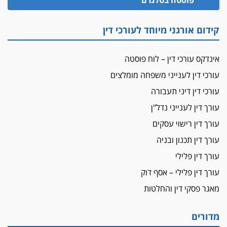
פוסטה בטלגרם
זוכה עורך-דין שהשווה את ברק לסינוואר ואת
"הבמות של קפלן" לחמאס
קידום אורגני מיוחד לעורכי דין
מאסר לעורך הדין
מאסר בפועל לעו"ד מהצפון שהגיש תביעות
אינדקס עורכי דין – לוח פוסטה
פיקטיביות בשם פלסטינים
עורכי דין לענייני משפחה מומלצים
על המידתיות
ביה"ד המשמעתי ביטל השעיה לצמיתות של
עורכי דין דיני תעבורה
עורכת-דין שהביעה שמחה ב-7 באוקטובר
עורך דין לענייני נדל"ן
אשם
עורך דין רישוי עסקים
עו"ד הלל בבייב הורשע בהונאת עשרות לקוחות,
עורך דין תכנון ובניה
ההסדר: 7-9 שנות מאסר
עורך דין פלילי
דין ומקרקעין
עורך דין פלילי – אסף דוק
עורך דין ברמת השרון נחקר בחשד למרמה בעסקת
נדל"ן
מאגר פסקי דין והחלטות
"אני מכינה 5-6 ג'וינטים ביום"
תובעת משטרתית פוטרה בחשד לעישון סמים
מדורים
שנחשף בפעילות בלשים בטלגרם