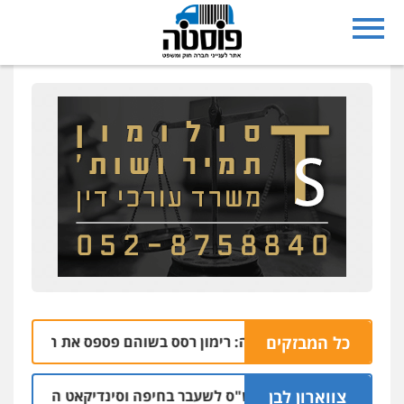
כל המבזקים
הבהרה: רימון רסס בשוהם פספס את היעד ופגע בבית ש
06.08 
צווארון לבן
כתב אישום: יו"ר ש"ס לשעבר בחיפה וסינדיקאט ההלוואות של מש