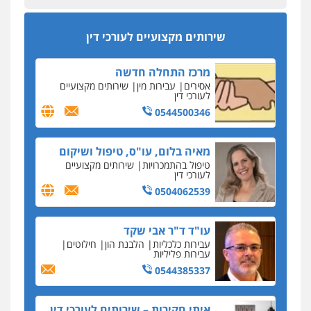
מהירות
הגנה
גיבוי
תמיכה
שירותים
מקצועיים לעורכי דין
סקס בכל מחיר
שירותים מקצועיים לעורכי דין
כתב האישום נגד עו"ד עידן דביר: האונס והמחירון
לאקטים מיניים
מרכז התחלה חדשה
כתב אישום: יו"ר ש"ס לשעבר בחיפה וסינדיקאט
אסירים
עבירות מין
שירותים מקצועיים
ההלוואות של משפחת הרינג
לעורכי דין
הפרקליטות: הרב נתנאל חייק ואביו הרב אריה חייק
0544500346
שמשו אנשי
החשוד ברצח עו"ד ארבל פלדמן טען לרקע נפשי
מאיה בלום, עו"ס, טיפול ושיקום
ושתק בחקירתו
טיפול בהתמכרויות
שירותים מקצועיים
לעורכי דין
בבית המשפט התברר כי לחשוד, אחמד אלרג'וב
מרמלה, לא נערכה
0504062539
יחסי עו"ד לקוח
עו"ד ד"ר אבי שקד
עורכת דין נעצרה בחשד להעברת סם לנאשם בכלא
עבירות כלכליות
הלבנת הון
חילוטים
השרון
עבירות פליליות
0544385337
דבר למיקרופון
נציב תלונות הציבור על השופטים: עדיף למעט
בפרקטיקה של דיונים "מחוץ לפרוטוקול"
איתי חקירות – שירותים לעורכי דין