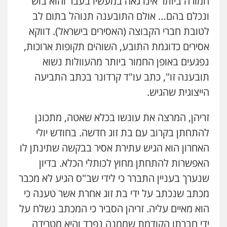
חמורה ביותר אינו גאה במעשיו בעבר והוא בוש
ונכלם בהם… אולם התובענה תנוהל בתום לב
לטובת חברי הקבוצה (האסירים בישראל). דווקא
אסירים כדוגמת התובע, השוהים תקופות ארוכות,
נפגעים באופן החמור ביותר מהעוולות נשוא
תובענה זו", כתב עו"ד קרדונר בכתב התביעה
הייצוגית שהגיש.
זריהן, המרצה את עונשו בכלא שאטה, מתכונן
להתחתן בקרוב עם בת זוג חדשה. בחודש יולי
האחרון הוא הגיש עתירת אסיר בבקשה שתינתן לו
האפשרות להתחתן מחוץ לכותלי הכלא. בדיון
שנערך בעניין התברר כי לידי שב"ס הגיע לא מכבר
מכתב שנכתב על ידי בת זוג אחרת אשר טענה כי
הוא מאיים עליה. זריהן הסביר כי המכתב נשלח על
ידי חברתו הקודמת שממנה נפרד והיא מטרידה