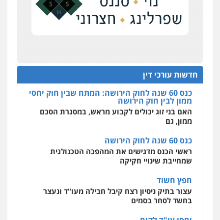
0504578527
מחוז מרכז לפני הכנסת
כנס תביעות ייצוגיות: הדילמה בין זכויות צרכנים
רונן הלל – מוניטין
להגנה על עסקים קטנים
מחיקת כתבות מגוגל ודחיקת אזכורים
שליליים
שירותים מקצועיים לעורכי דין
תנו וקחו
0522508109
הדוקטורט של עו"ד יואב ציוני: מע"מ ומוסדות ללא
כוונת רווח
חדשות עורכי דין
אחסון אתרים
כנס 60 שנה לחוק הירושה: המתח שבין חוק יחסי
מהירות
הגנה
גיבוי
תמיכה
שירותים
ממון לבין חוק הירושה
מקצועיים לעורכי דין
האם בני זוג יכולים לקבוע מראש, במסגרת הסכם
ממון, גם
כנס 60 שנה לחוק הירושה
מרכז התחלה חדשה
ראשי הכנס מדגישים את המהפכה הטכנולגית
אסירים
עבירות מין
שירותים מקצועיים
לעורכי דין
שמחייבת שינויי חקיקה
0544500346
חפץ חשוד
עצור בתיק ניסיון רצח קיבל חבילה מעו"ד ונעצר
בחשד לסחר בסמים