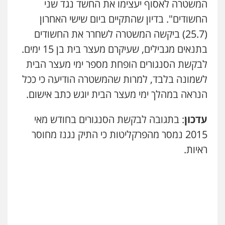
המשטרה לאסוף יעצימו את החשד נגד שני
החשודים". בדיון שהתקיים ביום שישי האחרון
מרכז התחלה חדשה
אסירים
עבירות מין
שירותים מקצועיים
(25.7) ביקשה המשטרה לשחרר את החשודים
לעורכי דין
בתנאים מגבילים, שעיקרם מעצר בית בן 15 ימים.
0544500346
לבקשת הסנגורים הופחת מספר ימי מעצר הבית
מאיה בלום, עו"ס, טיפול ושיקום
לשמונה בלבד, למרות שהמשטרה הודיעה כי ככל
טיפול בהתמכרויות
שירותים מקצועיים
הנראה במהלך ימי מעצר הבית יוגש כתב אישום.
לעורכי דין
0504062539
עדכון
: בתגובה לבקשת הסנגורים בחודש מאי
2015 נמסר מהפרקליטות כי התיק נגנז מחוסר
עו"ד ד"ר אבי שקד
עבירות כלכליות
הלבנת הון
חילוטים
ראיות.
עבירות פליליות
0544385337
איתי חקירות – שירותים לעורכי דין
חקירות פרטיות
חקירות כלכליות
חקירות
אישות
איתורים
0537865001