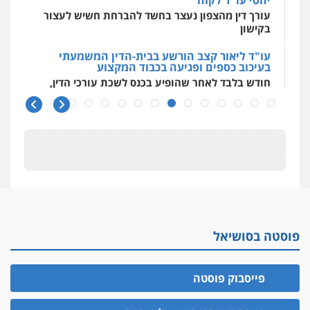
יחסי עו"ד לקוח
עורך דין מהצפון נעצר בחשד להברחת חשיש לעצור
בקישון
עו"ד ליאור קצב הורשע בבית-הדין המשמעתי
בעיכוב כספים ופגיעה בכבוד המקצוע
חודש בלבד לאחר שהופיע בכנס לשכת עורכי הדין,
קצב הורשע
10 מיליון
עורך-דין חשוד בהעלמת הכנסות והתחמקות ממס
רכישה
קטינים בסביבה מנוכרת
"ניכור הורי מכת מדינה": איך מתמודדים עם
ההשלכות ההרסניות של התופעה?
פוסטה בסושיאל
אלה המינויים
הוועדה לבחירת שופטים בחרה 26 שופטים ורשמים
נוספים
פייסבוק פוסטה
ראו הוזהרתם
הפרקליטות מקדמת הפללת עורכי דין "קונסילייריז"