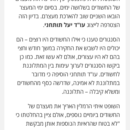
של החשודים בשלושה ימים. בסיום ימי המעצר
הובאו השניים שוב להארכת מעצרם. בדיון הזה
הצטרפה לייצוג
עו"ד יעל תותחני
.
הסנגורים טענו כי אילו החשודים היו רוצים – הם
ניר קידר – צלם
יכולים היו לשבש את החקירה במשך חודש וחצי
צילום עורכי דין
שירותים מקצועיים לעורכי
דין
בהם לא היו עצורים, אולם לא עשו זאת. כמו כן
0504578527
ביקשו הסנגורים לערוך עימות בין המתלוננת
לחשודים. עו"ד תותחני הוסיפה כי מדובר
רונן הלל – מוניטין
מחיקת כתבות מגוגל ודחיקת אזכורים
במתלוננת לא אמינה, שדרשה כסף מהחשודים
שליליים
שירותים מקצועיים לעורכי דין
ומשלא קיבלה – התלוננה.
0522508109
השופט איתי הרמלין האריך את מעצרם של
אחסון אתרים
מהירות
הגנה
גיבוי
תמיכה
שירותים
החשודים ביומיים נוספים, אולם ציין בהחלטתו כי
מקצועיים לעורכי דין
"לא בטוח שהראיות הנוספות אותן מבקשת