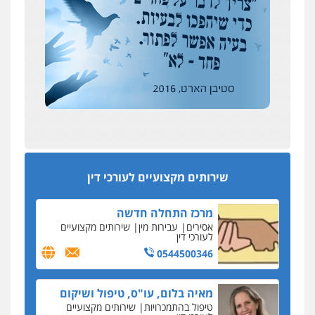
אבי שקד מונה
0504578527
כחבר ועדת איסור הלבנת הון בלשכת עורכי הדין
רונן הלל – מוניטין
194 עורכי הדין החדשים
מחיקת כתבות מגוגל ודחיקת אזכורים
אחרי המלחמה: הוסמכו בירושלים עורכות ועורכי
שליליים
שירותים מקצועיים לעורכי דין
הדין החדשים
0522508109
עסקה חמה
מפקח במס הכנסה ועורך-דין חשודים בהצהרה כוזבת
אחסון אתרים
על עסקת נדל"ן בצפון
מהירות
הגנה
גיבוי
תמיכה
שירותים
מקצועיים לעורכי דין
סקס בכל מחיר
שירותים מקצועיים לעורכי דין
כתב האישום נגד עו"ד עידן דביר: האונס והמחירון
לאקטים מיניים
מרכז התחלה חדשה
כתב אישום: יו"ר ש"ס לשעבר בחיפה וסינדיקאט
אסירים
עבירות מין
שירותים מקצועיים
ההלוואות של משפחת הרינג
לעורכי דין
הפרקליטות: הרב נתנאל חייק ואביו הרב אריה חייק
0544500346
שמשו אנשי
החשוד ברצח עו"ד ארבל פלדמן טען לרקע נפשי
מאיה בלום, עו"ס, טיפול ושיקום
ושתק בחקירתו
טיפול בהתמכרויות
שירותים מקצועיים