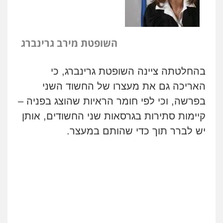
ניר קידר – צלם
צילום עורכי דין
שירותים מקצועיים לעורכי
השופטת מירב גרינברג
דין
0504578527
בהחלטתה ציינה השופטת גרינברג, כי
רונן הלל – מוניטין
האריכה גם את מעצרו של החשוד השני
מחיקת כתבות מגוגל ודחיקת אזכורים
בפרשה, וכי לפי חומר הראיות שהוצג בפניה –
שליליים
שירותים מקצועיים לעורכי דין
0522508109
קיימות סתירות בגרסאות שני החשודים, אותן
יש לברר תוך כדי שהותם במעצר.
אחסון אתרים
מהירות
הגנה
גיבוי
תמיכה
שירותים
מקצועיים לעורכי דין
מרכז התחלה חדשה
אסירים
עבירות מין
שירותים מקצועיים
לעורכי דין