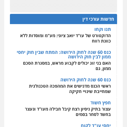
שליליים
שירותים מקצועיים לעורכי דין
מחוז מרכז לפני הכנסת
0522508109
כנס תביעות ייצוגיות: הדילמה בין זכויות צרכנים
להגנה על עסקים קטנים
חדשות עורכי דין
אחסון אתרים
תנו וקחו
מהירות
הגנה
גיבוי
תמיכה
שירותים
מקצועיים לעורכי דין
הדוקטורט של עו"ד יואב ציוני: מע"מ ומוסדות ללא
כוונת רווח
כנס 60 שנה לחוק הירושה: המתח שבין חוק יחסי
ממון לבין חוק הירושה
מרכז התחלה חדשה
האם בני זוג יכולים לקבוע מראש, במסגרת הסכם
אסירים
עבירות מין
שירותים מקצועיים
לעורכי דין
ממון, גם
0544500346
כנס 60 שנה לחוק הירושה
ראשי הכנס מדגישים את המהפכה הטכנולגית
שמחייבת שינויי חקיקה
חפץ חשוד
עצור בתיק ניסיון רצח קיבל חבילה מעו"ד ונעצר
בחשד לסחר בסמים
יחסי עו"ד לקוח