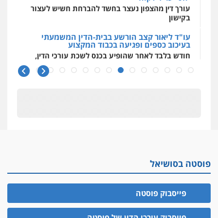
עורך דין מהצפון נעצר בחשד להברחת חשיש לעצור
בקישון
עו"ד ליאור קצב הורשע בבית-הדין המשמעתי
בעיכוב כספים ופגיעה בכבוד המקצוע
חודש בלבד לאחר שהופיע בכנס לשכת עורכי הדין,
קצב הורשע
10 מיליון
עורך-דין חשוד בהעלמת הכנסות והתחמקות ממס
רכישה
קטינים בסביבה מנוכרת
"ניכור הורי מכת מדינה": איך מתמודדים עם
ההשלכות ההרסניות של התופעה?
פוסטה בסושיאל
אלה המינויים
הוועדה לבחירת שופטים בחרה 26 שופטים ורשמים
נוספים
פייסבוק פוסטה
ראו הוזהרתם
הפרקליטות מקדמת הפללת עורכי דין "קונסילייריז"
פייסבוק עורכי הדין של פוסטה