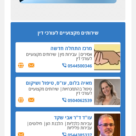
עסקה חמה
מפקח במס הכנסה ועורך-דין חשודים בהצהרה כוזבת
אחסון אתרים
על עסקת נדל"ן בצפון
מהירות
הגנה
גיבוי
תמיכה
שירותים
מקצועיים לעורכי דין
סקס בכל מחיר
שירותים מקצועיים לעורכי דין
כתב האישום נגד עו"ד עידן דביר: האונס והמחירון
לאקטים מיניים
מרכז התחלה חדשה
כתב אישום: יו"ר ש"ס לשעבר בחיפה וסינדיקאט
אסירים
עבירות מין
שירותים מקצועיים
ההלוואות של משפחת הרינג
לעורכי דין
הפרקליטות: הרב נתנאל חייק ואביו הרב אריה חייק
0544500346
שמשו אנשי
החשוד ברצח עו"ד ארבל פלדמן טען לרקע נפשי
מאיה בלום, עו"ס, טיפול ושיקום
ושתק בחקירתו
טיפול בהתמכרויות
שירותים מקצועיים
לעורכי דין
בבית המשפט התברר כי לחשוד, אחמד אלרג'וב
מרמלה, לא נערכה
0504062539
יחסי עו"ד לקוח
עו"ד ד"ר אבי שקד
עורכת דין נעצרה בחשד להעברת סם לנאשם בכלא
עבירות כלכליות
הלבנת הון
חילוטים
השרון
עבירות פליליות
0544385337