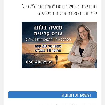
תודו שזה חידוש בנוסח "האח הגדול", ככל
שמדובר בסצינת ארגוני הפשיעה.
ניר קידר – צלם
צילום עורכי דין
שירותים מקצועיים לעורכי
דין
השארת תגובה
0504578527