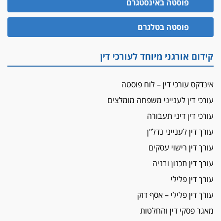
פוסטה באינסטגרם
עו"ד גיל פרידמן והרפתקאות אופנוע השטח שלו
הזכות לטנף
פוסטה בטלגרם
זוכה עורך-דין שהשווה את ברק לסינוואר ואת
"הבמות של קפלן" לחמאס
קידום אורגני מיוחד לעורכי דין
מאסר לעורך הדין
מאסר בפועל לעו"ד מהצפון שהגיש תביעות
אינדקס עורכי דין – לוח פוסטה
פיקטיביות בשם פלסטינים
עורכי דין לענייני משפחה מומלצים
על המידתיות
ביה"ד המשמעתי ביטל השעיה לצמיתות של
עורכי דין דיני תעבורה
עורכת-דין שהביעה שמחה ב-7 באוקטובר
עורך דין לענייני נדל"ן
אשם
עורך דין רישוי עסקים
עו"ד הלל בבייב הורשע בהונאת עשרות לקוחות,
עורך דין תכנון ובניה
ההסדר: 7-9 שנות מאסר
עורך דין פלילי
דין ומקרקעין
עורך דין פלילי – אסף דוק
עורך דין ברמת השרון נחקר בחשד למרמה בעסקת
נדל"ן
מאגר פסקי דין והחלטות