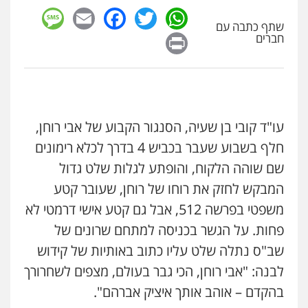
sage
Facebook
Email
WhatsApp
Twitter
שתף כתבה עם
Print
חברים
עו"ד קובי בן שעיה, הסנגור הקבוע של אבי רוחן,
חלף בשבוע שעבר בכביש 4 בדרך לכלא רימונים
שם שוהה הלקוח, והופתע לגלות שלט גדול
המבקש לחזק את רוחו של רוחן, שעובר קטע
משפטי בפרשה 512, אבל גם קטע אישי דרמטי לא
פחות. על הגשר בכניסה למתחם שרונים של
שב"ס נתלה שלט עליו כתוב באותיות של קידוש
לבנה: "אבי רוחן, הכי גבר בעולם, מצפים לשחרורך
בהקדם – אוהב אותך איציק אברהם".