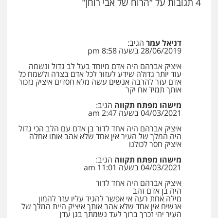
4 תגובות על “הרוח של אבי רוחן”
רונן הלל – מוניטין
מחיקת כתבות מגוגל ודחיקת אזכורים
שליליים
שירותים מקצועיים לעורכי דין
דניאל עמר
הגיב:
0522508109
28/06/2019 בשעה 8:58 pm
איציק אברהם היה אדם מיוחד בעל לב גדול ונשמה
אחסון אתרים
עוד יותר גדולה שידע לעזור לכל אדם בצרה ולשמח כל
מהירות
הגנה
גיבוי
תמיכה
שירותים
אדם עזר להרבה אנשים עשה מלא חסדים איציק נזכור
מקצועיים לעורכי דין
אותך תמיד אח יקר
מישהו מפתח תקווה
הגיב:
04/03/2021 בשעה 2:47 am
מרכז התחלה חדשה
איציק אברהם היה אחד לדור בן אדם עם הלב הכי גדול
אסירים
עבירות מין
שירותים מקצועיים
היה המלך של העיר אין אחד שלא אהב אותו אחלה
לעורכי דין
איציק חסר לכולנו
0544500346
מישהו מפתח תקווה
הגיב:
04/03/2021 בשעה 11:01 am
מאיה בלום, עו"ס, טיפול ושיקום
איציק אברהם היה אחד לדור
טיפול בהתמכרויות
שירותים מקצועיים
היה בן אדם זהב
לעורכי דין
מילה אחת רעה אי אפשר להגיד עליו עזר להמון
אנשים אין אחד שלא אהב אותך איציק היית המלך של
0504062539
העיר יהי זכרך ברוך לעד נשמתך בגן עדן