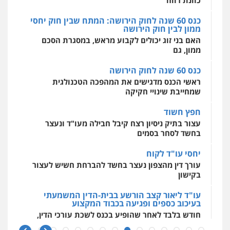
כוונת רווח
כנס 60 שנה לחוק הירושה: המתח שבין חוק יחסי
ממון לבין חוק הירושה
מרכז התחלה חדשה
האם בני זוג יכולים לקבוע מראש, במסגרת הסכם
אסירים
עבירות מין
שירותים מקצועיים
לעורכי דין
ממון, גם
0544500346
כנס 60 שנה לחוק הירושה
ראשי הכנס מדגישים את המהפכה הטכנולגית
שמחייבת שינויי חקיקה
חפץ חשוד
עצור בתיק ניסיון רצח קיבל חבילה מעו"ד ונעצר
בחשד לסחר בסמים
יחסי עו"ד לקוח
עורך דין מהצפון נעצר בחשד להברחת חשיש לעצור
בקישון
עו"ד ליאור קצב הורשע בבית-הדין המשמעתי
בעיכוב כספים ופגיעה בכבוד המקצוע
חודש בלבד לאחר שהופיע בכנס לשכת עורכי הדין,
קצב הורשע