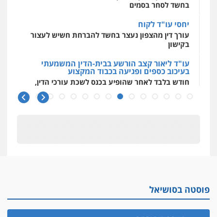
בחשד לסחר בסמים
יחסי עו"ד לקוח
עורך דין מהצפון נעצר בחשד להברחת חשיש לעצור
בקישון
עו"ד ליאור קצב הורשע בבית-הדין המשמעתי
בעיכוב כספים ופגיעה בכבוד המקצוע
חודש בלבד לאחר שהופיע בכנס לשכת עורכי הדין,
קצב הורשע
10 מיליון
עורך-דין חשוד בהעלמת הכנסות והתחמקות ממס
רכישה
קטינים בסביבה מנוכרת
"ניכור הורי מכת מדינה": איך מתמודדים עם
ההשלכות ההרסניות של התופעה?
פוסטה בסושיאל
אלה המינויים
הוועדה לבחירת שופטים בחרה 26 שופטים ורשמים
נוספים