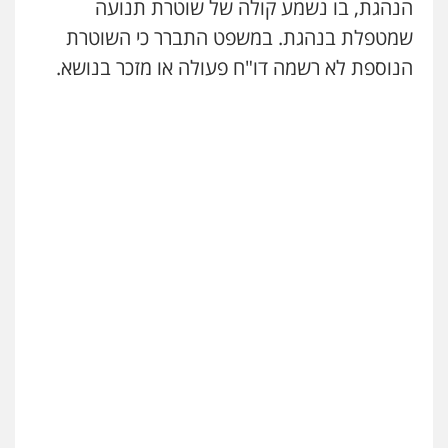
הנהגת, בו נשמע קולה של שוטרת תנועה
שמטפלת בנהגת. במשפט התברר כי השוטרת
הנוספת לא רשמה דו"ח פעולה או מזכר בנושא.
ניר קידר – צלם
צילום עורכי דין
שירותים מקצועיים לעורכי
דין
0504578527
רונן הלל – מוניטין
מחיקת כתבות מגוגל ודחיקת אזכורים
שליליים
שירותים מקצועיים לעורכי דין
0522508109
אחסון אתרים
מהירות
הגנה
גיבוי
תמיכה
שירותים
מקצועיים לעורכי דין