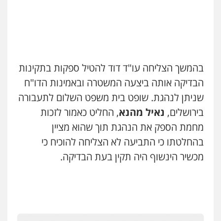
מרכז התחלה חדשה
אסירים
עבירות מין
שירותים מקצועיים
לעורכי דין
0544500346
מאיה בלום, עו"ס, טיפול ושיקום
בהמשך הצליחה עו"ד דוד להטיל ספקות בתקינות
טיפול בהתמכרויות
שירותים מקצועיים
לעורכי דין
הבדיקה אותה ביצעה המשטרה ובאמינות הדו"ח
0504062539
שניתן לנהגת. שופט בית משפט השלום לתעבורה
בירושלים,
נאיל מהנא
, החליט כאמור לזכות
עו"ד ד"ר אבי שקד
מחמת הספק את הנהגת תוך שהוא מציין
עבירות כלכליות
הלבנת הון
חילוטים
עבירות פליליות
בהחלטתו כי התביעה לא הצליחה להוכיח כי
0544385337
מכשיר הינשוף היה תקין בעת הבדיקה.
איתי חקירות – שירותים לעורכי דין
חקירות פרטיות
חקירות כלכליות
חקירות
אישות
איתורים
0537865001
איומים כתובים