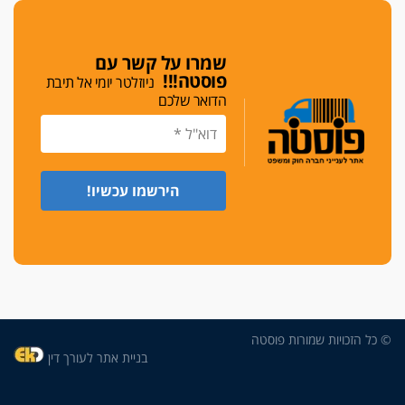
די לאלימות
פאנל הלשכה על האלימות: "כישלון שמתחיל בחינוך
ונגמר במשטרה"
שמרו על קשר עם
פוסטה!!!
ניוזלטר יומי אל תיבת
מנכ"ל עכשיו
הדואר שלכם
בימ"ש מחוזי: החלטת עמית בכר לדחות מינוי מנכ"ל
חדש ללשכה אינה סבירה
משפחה ופוליטיקה
עו"ד גלעד מנשה ויאיר בכורו חגגו בר מצווה, שרי
הליכוד הפציצו
אתיקה בהקפאה
הקדנציה החוקית של ועדות האתיקה הסתיימה
והלשכה מצאה פתרון מאולתר
הזעקה
עשרות עורכי דין הפגינו בחיפה: "דמנו אינו הפקר,
© כל הזכויות שמורות פוסטה
דורשים הגנה וביטחון"
בניית אתר לעורך דין
על אלימות שוטרים, ושופטים
הפוסט של עו"ד חליל נעמה, אביו של הפרקליט