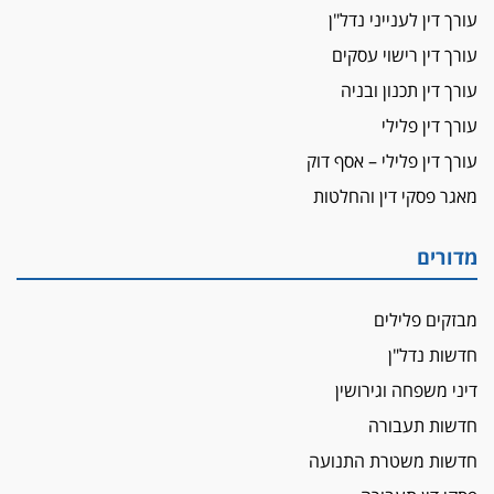
עורכת-דין שהביעה שמחה ב-7 באוקטובר
עורך דין לענייני נדל"ן
אשם
עורך דין רישוי עסקים
עו"ד הלל בבייב הורשע בהונאת עשרות לקוחות,
עורך דין תכנון ובניה
ההסדר: 7-9 שנות מאסר
עורך דין פלילי
דין ומקרקעין
עורך דין פלילי – אסף דוק
עורך דין ברמת השרון נחקר בחשד למרמה בעסקת
נדל"ן
מאגר פסקי דין והחלטות
"אני מכינה 5-6 ג'וינטים ביום"
תובעת משטרתית פוטרה בחשד לעישון סמים
מדורים
שנחשף בפעילות בלשים בטלגרם
לא בכל יום
מבזקים פלילים
עו"ד שרון נהרי חיתן את בנו הבכור דניאל
חדשות נדל"ן
הכנסת אישרה
דיני משפחה וגירושין
הגבלת שכר טרחה בייצוג נכי צה"ל ונפגעי פעולות
חדשות תעבורה
איבה
חדשות משטרת התנועה
איתות מירושלים