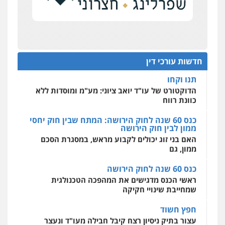
כנס תובענות ייצוגיות: "בעקבות ה-AI התפתח טרנד
רונן הלל – מוניטין
תביעות הגנת הפרטיות"
מחיקת כתבות מגוגל ודחיקת אזכורים
שליליים
שירותים מקצועיים לעורכי דין
מחוז מרכז לפני הכנסת
0522508109
כנס תביעות ייצוגיות: הדילמה בין זכויות צרכנים
להגנה על עסקים קטנים
חדשות עורכי דין
אחסון אתרים
תנו וקחו
מהירות
הגנה
גיבוי
תמיכה
שירותים
מקצועיים לעורכי דין
הדוקטורט של עו"ד יואב ציוני: מע"מ ומוסדות ללא
כוונת רווח
כנס 60 שנה לחוק הירושה: המתח שבין חוק יחסי
ממון לבין חוק הירושה
מרכז התחלה חדשה
האם בני זוג יכולים לקבוע מראש, במסגרת הסכם
אסירים
עבירות מין
שירותים מקצועיים
לעורכי דין
ממון, גם
0544500346
כנס 60 שנה לחוק הירושה
ראשי הכנס מדגישים את המהפכה הטכנולגית
שמחייבת שינויי חקיקה
חפץ חשוד
עצור בתיק ניסיון רצח קיבל חבילה מעו"ד ונעצר