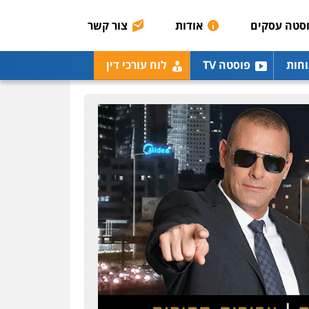
רונן הלל – מוניטין
מחיקת כתבות מגוגל
סטה עסקים
אודות
צור קשר
ודחיקת אזכורים שליליים
שירותים מקצועיים לעורכי
דין
וחות
פוסטה TV
לוח עורכי דין
0522508109
אחסון אתרים
מהירות
הגנה
גיבוי
תמיכה
שירותים מקצועיים
לעורכי דין
מרכז התחלה חדשה
אסירים
עבירות מין
שירותים מקצועיים לעורכי
דין
0544500346
מאיה בלום, עו"ס,
טיפול ושיקום
טיפול בהתמכרויות
שירותים מקצועיים לעורכי