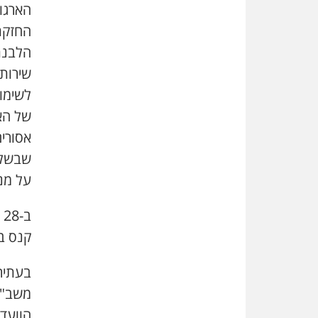
הארגון
החזקת
הלבנת
שירותי
לשימו
של הא
אסורי
שבשלי
על מנ
קנס בסך 350 אלף שקל וחילו
בעתירה
משב"ס 
הוועד