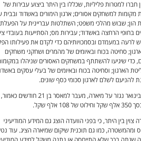
 חברו למטרות פליליות, שכללו בין היתר ביצוע עבירות של
 מקומות למשחקים אסורים; ארגון הימורים באשדוד ובבית 
 הון; שבוש מהלכי משפט; השתלטות עבריינית על הפעלת
ם בחופי הרחצה באשדוד; עבירות מס; הסתייעות בעובדי ציב
ש לרעה במעמדם ובסמכויותיהם כדי לקדם את פעילותו הפל
רגון; סחיטה בכוח ובאיומים של מהמרים ושחקני משחקים
ם, כדי שיגיעו להשתתף במשחקים האסורים שניהלו במקומו
טת הארגון; וסחיטה בכוח ובאיומים של בעלי עסקים באשדוד
ת להניעם לשלם לארגון סכומי כסף שונים.
ב-28 בינואר נגזר על מיארה, מעבר למאסר בן 21 חודשים 
ט של 108 אלף שקל.
 צוין בין היתר, כי בפני הוועדה הוצג גם המידע המודיעיני
ומהמשטרה, כמו גם תוכנית שיקום שמיארה הציג. עוד נטען
ה שגתה בכך שלא התייחסה או נתנה משקל למידע המודיעינ