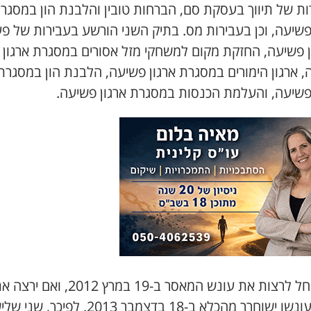
ות של תיווך בעסקת סם, הברחות טובין והלבנת הון במסגר
פשיעה, וכן בעבירות מס. בתיק השני הורשע בעבירות של פע
ן פשיעה, החזקת מקום למשחקי מזל אסורים במסגרת ארגון
, ארגון הימורים במסגרת ארגון פשיעה, הלבנת הון במסגרת
 פשיעה, והעלמת הכנסות במסגרת ארגון פשיעה.
הוא החל לרצות את עונש המאסר ב-19 במרץ 2012, ואם יר
מלוא עונשו ישוחרר מהכלא ב-18 בדצמבר 2013. לפיכך, שני