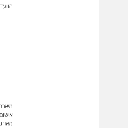
הוועדה
מיארה
אישום 