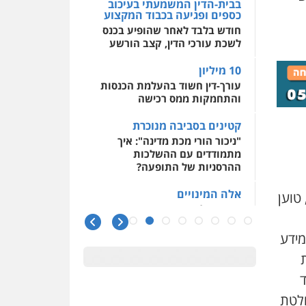
בבית-הדין המשמעתי בעיכוב
ם
כספים ופגיעה בכבוד המקצוע
חודש בלבד לאחר שהופיע בכנס
לשכת עורכי הדין, קצב הורשע
10 מיליון
עורך-דין חשוד בהעלמת הכנסות
והתחמקות ממס רכישה
קטינים בסביבה מנוכרת
"ניכור הורי מכת מדינה": איך
מתמודדים עם ההשלכות
ההרסניות של התופעה?
אלה המינויים
 טוען
הוועדה לבחירת שופטים בחרה
26 שופטים ורשמים נוספים
מידע
ראו הוזהרתם
ת
הפרקליטות מקדמת הפללת
ד
עורכי דין "קונסילייריז" בחוק
המאבק בארגוני פשיעה
חלטת