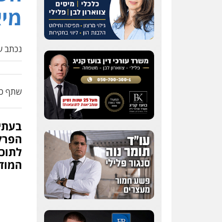
מי
נכתב על
שתף כת
בעתי
הפרק
לתוכנ
המודי