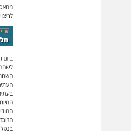
לריצוי
ביום 
לשחרר
השחרו
העתיר
בעתיר
המיוחס
המודיע
הרובד
בנטל ל