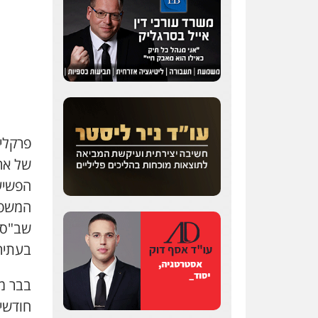
פרקלי
של ארמ
הפשיע
המשפט
שב"ס,
בעתיר