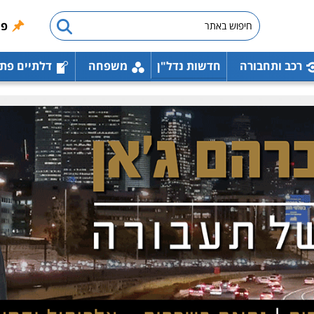
פו
רכב ותחבורה
חדשות נדל"ן
משפחה
דלתיים פת