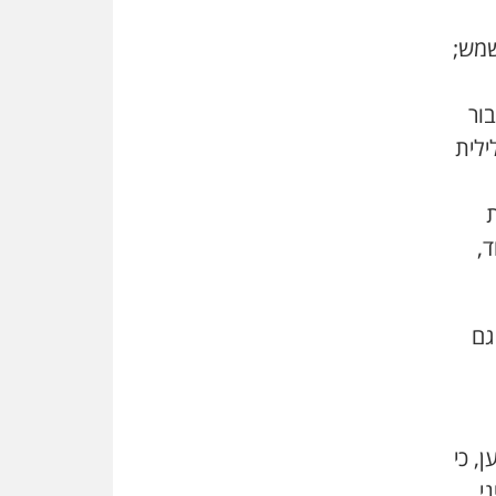
שמחה ב-7 באוקטובר
שמש;
אשם
עו"ד הלל בבייב הורשע בהונאת
עשרות לקוחות, ההסדר: 7-9
ור
שנות מאסר
ילית
דין ומקרקעין
עורך דין ברמת השרון נחקר
ת
בחשד למרמה בעסקת נדל"ן
,
"אני מכינה 5-6 ג'וינטים ביום"
תובעת משטרתית פוטרה בחשד
לעישון סמים שנחשף בפעילות
בלשים בטלגרם
כאמור, גם
לא בכל יום
עו"ד שרון נהרי חיתן את בנו
הבכור דניאל
, כי
הכנסת אישרה
הגבלת שכר טרחה בייצוג נכי
י