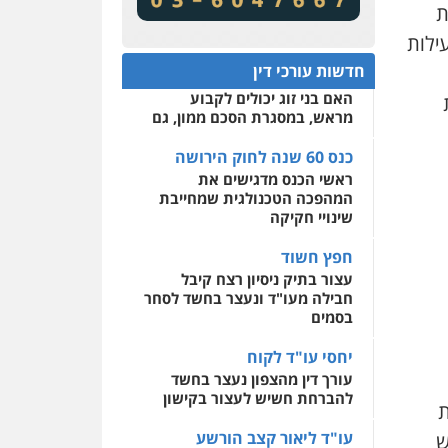
מע"מ ומוסדות ללא כוונת רווח
שירותים מקצועיים לעורכי
ת
דין
ילות
כנס 60 שנה לחוק הירושה:
המתח שבין חוק יחסי ממון
0522508109
חדשות עורכי דין
לבין חוק הירושה
האם בני זוג יכולים לקבוע
אחסון אתרים
מראש, במסגרת הסכם ממון, גם
מהירות
הגנה
גיבוי
תמיכה
שירותים מקצועיים
לעורכי דין
כנס 60 שנה לחוק הירושה
ראשי הכנס מדגישים את
המהפכה הטכנולגית שמחייבת
מרכז התחלה חדשה
שינויי חקיקה
אסירים
עבירות מין
שירותים מקצועיים לעורכי
חפץ חשוד
דין
עצור בתיק ניסיון רצח קיבל
חבילה מעו"ד ונעצר בחשד לסחר
0544500346
בסמים
יחסי עו"ד לקוח
עורך דין מהצפון נעצר בחשד
להברחת חשיש לעצור בקישון
צה את
עו"ד ליאור קצב הורשע
 שליש