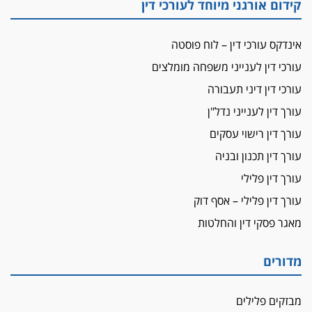
קידום אורגני מיוחד לעורכי דין
מאסר לעורך הדין
מאסר בפועל לעו"ד מהצפון שהגיש תביעות
אינדקס עורכי דין – לוח פוסטה
פיקטיביות בשם פלסטינים
עורכי דין לענייני משפחה מומלצים
על המידתיות
ביה"ד המשמעתי ביטל השעיה לצמיתות של
עורכי דין דיני תעבורה
עורכת-דין שהביעה שמחה ב-7 באוקטובר
עורך דין לענייני נדל"ן
אשם
עורך דין רישוי עסקים
עו"ד הלל בבייב הורשע בהונאת עשרות לקוחות,
עורך דין תכנון ובניה
ההסדר: 7-9 שנות מאסר
עורך דין פלילי
דין ומקרקעין
עורך דין פלילי – אסף דוק
עורך דין ברמת השרון נחקר בחשד למרמה בעסקת
נדל"ן
מאגר פסקי דין והחלטות
"אני מכינה 5-6 ג'וינטים ביום"
תובעת משטרתית פוטרה בחשד לעישון סמים
מדורים
שנחשף בפעילות בלשים בטלגרם
לא בכל יום
מבזקים פלילים