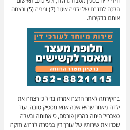
ורידי ידיה בסכין מטבח גדולה, ולפי כתב האישום
הלכה לחדרם של ילדיה איגור (7) ומריה (5) ורצחה
אותם בדקירות.
ניר קידר – צלם
צילום עורכי דין
שירותים מקצועיים לעורכי
דין
0504578527
בחקירתה לאחר הרצח אמרה בריל כי רצחה את
ילדה מאחר שהיא אינה אמא מספיק טובה. עוד
רונן הלל – מוניטין
מחיקת כתבות מגוגל ודחיקת אזכורים
כשבריל היתה בהריון פורסם, כי אחותה ובעלה
שליליים
שירותים מקצועיים לעורכי דין
שכרו את שירותיו של עורך דין במטרה לדרוש חזקה
0522508109