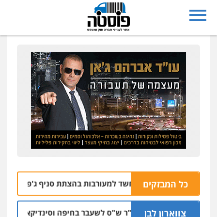
כל המבזקים
שבי רחובות נעצרו בחשד למעורבות בהצתת סניף ג'פניקה בגבעתי
צווארון לבן
כתב אישום: יו"ר ש"ס לשעבר בחיפה וסינדיקאט ההלוואות