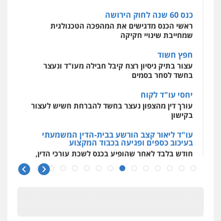
0544500346
כנס 60 שנה לחוק הירושה
ראשי הכנס מדגישים את המהפכה הטכנולגית
שמחייבת שינויי חקיקה
חפץ חשוד
עצור בתיק ניסיון רצח קיבל חבילה מעו"ד ונעצר
בחשד לסחר בסמים
יחסי עו"ד לקוח
עורך דין מהצפון נעצר בחשד להברחת חשיש לעצור
בקישון
עו"ד ליאור קצב הורשע בבית-הדין המשמעתי
בעיכוב כספים ופגיעה בכבוד המקצוע
חודש בלבד לאחר שהופיע בכנס לשכת עורכי הדין,
קצב הורשע
10 מיליון
עורך-דין חשוד בהעלמת הכנסות והתחמקות ממס
רכישה