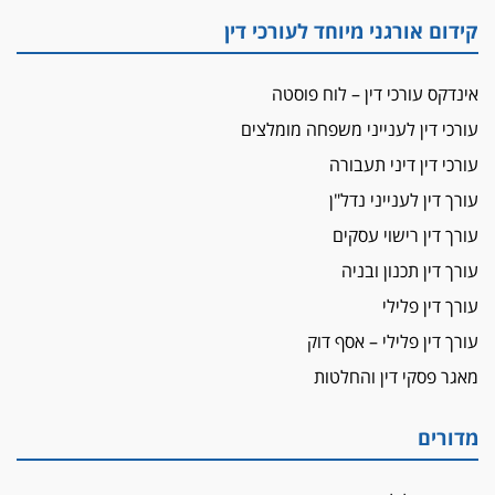
"הבמות של קפלן" לחמאס
קידום אורגני מיוחד לעורכי דין
מאסר לעורך הדין
מאסר בפועל לעו"ד מהצפון שהגיש תביעות
אינדקס עורכי דין – לוח פוסטה
פיקטיביות בשם פלסטינים
עורכי דין לענייני משפחה מומלצים
על המידתיות
ביה"ד המשמעתי ביטל השעיה לצמיתות של
עורכי דין דיני תעבורה
עורכת-דין שהביעה שמחה ב-7 באוקטובר
עורך דין לענייני נדל"ן
אשם
עורך דין רישוי עסקים
עו"ד הלל בבייב הורשע בהונאת עשרות לקוחות,
עורך דין תכנון ובניה
ההסדר: 7-9 שנות מאסר
עורך דין פלילי
דין ומקרקעין
עורך דין פלילי – אסף דוק
עורך דין ברמת השרון נחקר בחשד למרמה בעסקת
נדל"ן
מאגר פסקי דין והחלטות
"אני מכינה 5-6 ג'וינטים ביום"
תובעת משטרתית פוטרה בחשד לעישון סמים
מדורים
שנחשף בפעילות בלשים בטלגרם