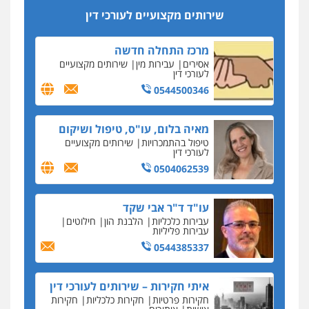
סקס בכל מחיר
שירותים מקצועיים לעורכי דין
כתב האישום נגד עו"ד עידן דביר: האונס והמחירון
לאקטים מיניים
מרכז התחלה חדשה
כתב אישום: יו"ר ש"ס לשעבר בחיפה וסינדיקאט
אסירים
עבירות מין
שירותים מקצועיים
ההלוואות של משפחת הרינג
לעורכי דין
הפרקליטות: הרב נתנאל חייק ואביו הרב אריה חייק
0544500346
שמשו אנשי
החשוד ברצח עו"ד ארבל פלדמן טען לרקע נפשי
מאיה בלום, עו"ס, טיפול ושיקום
ושתק בחקירתו
טיפול בהתמכרויות
שירותים מקצועיים
לעורכי דין
בבית המשפט התברר כי לחשוד, אחמד אלרג'וב
מרמלה, לא נערכה
0504062539
יחסי עו"ד לקוח
עו"ד ד"ר אבי שקד
עורכת דין נעצרה בחשד להעברת סם לנאשם בכלא
עבירות כלכליות
הלבנת הון
חילוטים
השרון
עבירות פליליות
0544385337
דבר למיקרופון
נציב תלונות הציבור על השופטים: עדיף למעט
בפרקטיקה של דיונים "מחוץ לפרוטוקול"
איתי חקירות – שירותים לעורכי דין
חקירות פרטיות
חקירות כלכליות
חקירות
על חשבון הלקוח