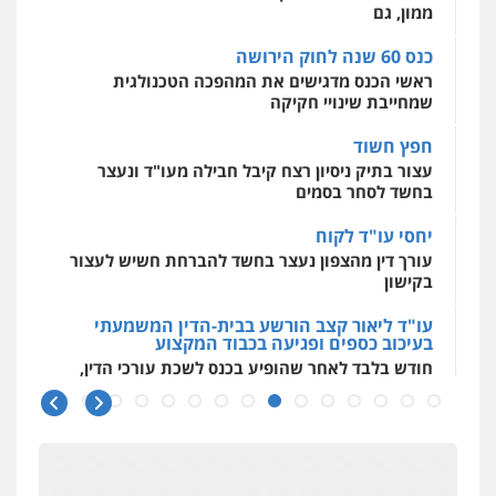
לעורכי דין
ממון, גם
0544500346
כנס 60 שנה לחוק הירושה
ראשי הכנס מדגישים את המהפכה הטכנולגית
שמחייבת שינויי חקיקה
חפץ חשוד
עצור בתיק ניסיון רצח קיבל חבילה מעו"ד ונעצר
בחשד לסחר בסמים
יחסי עו"ד לקוח
עורך דין מהצפון נעצר בחשד להברחת חשיש לעצור
בקישון
עו"ד ליאור קצב הורשע בבית-הדין המשמעתי
בעיכוב כספים ופגיעה בכבוד המקצוע
חודש בלבד לאחר שהופיע בכנס לשכת עורכי הדין,
קצב הורשע
10 מיליון
עורך-דין חשוד בהעלמת הכנסות והתחמקות ממס
רכישה