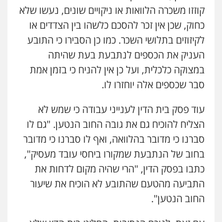
0522508109
קוזזו משכרה הלוואות או ניקויים שונים, נעשו שלא
כחוק, שכן אין זכר להסכם כלשהו בין הצדדים או
אחסון אתרים
מהירות
הגנה
גיבוי
תמיכה
שירותים
לקיזוזים בתלושי השכר. כמו כן הסבירו כי התובע
מקצועיים לעורכי דין
העניק את הכספים לנתבעת בעת שהיתה
במצוקה כלכלית, ועל כן אין להניח כי בזמן אמת
סבר שכספים אלה יוחזרו לו.
מרכז התחלה חדשה
אסירים
עבירות מין
שירותים מקצועיים
לעורכי דין
עוד פסק בית הדין לענייני עבודה כי שמש לא
0544500346
הצליח להוכיח גם את גובה החוב הנטען. "גם לו
סברנו כי מדובר בהלוואה, ואף לו סברנו כי מדובר
מאיה בלום, עו"ס, טיפול ושיקום
טיפול בהתמכרויות
שירותים מקצועיים
בחוב של הנתבעת שמקורו ביחסי עובד מעסיק",
לעורכי דין
כתבו בפסק הדין, "הרי שהיה מקום לדחות את
0504062539
התביעה מהטעם שהתובע לא הוכיח את שיעור
החוב הנטען".
עו"ד ד"ר אבי שקד
עבירות כלכליות
הלבנת הון
חילוטים
עבירות פליליות