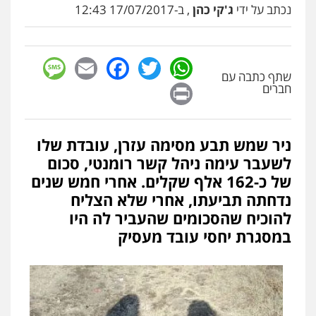
נכתב על ידי
ג'קי כהן
, ב-17/07/2017 12:43
sage
Facebook
Email
WhatsApp
Twitter
שתף כתבה עם
Print
חברים
ניר שמש תבע מסימה עזרן, עובדת שלו
לשעבר עימה ניהל קשר רומנטי, סכום
של כ-162 אלף שקלים. אחרי חמש שנים
נדחתה תביעתו, אחרי שלא הצליח
להוכיח שהסכומים שהעביר לה היו
במסגרת יחסי עובד מעסיק