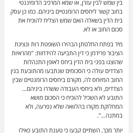
בין שמש לבין עזרן, או שמא המרכיב הדומיננטי
בחוב קשור ליחסים הרומנטיים ביניהם. כמו כן עסק
בית הדין בשאלה האם שמש הצליח להוכיח את
סכום החוב או לא.
מיד בפתח החלטתן הבהירו השופטת רות ונציגת
הציבור פרידמן כי דין התביעה להידחות: "מהראיות
שהוצגו בפני בית הדין ביחס לאופן התנהלות
הצדדים עולה כי הסכומים שנתבעו מהתובעת בגין
החוב המיוחס לה, מקורם ביחסים הרומנטיים שבין
ניר קידר – צלם
הצדדים, ולא ביחסי העבודה ששררו ביניהם…
צילום עורכי דין
שירותים מקצועיים לעורכי
דין
התובע לא השכיל להוכיח כי הסכום מושא
0504578527
המחלוקת מקורו בהלוואה שלא נפרעה, ולא
במתנה…".
רונן הלל – מוניטין
מחיקת כתבות מגוגל ודחיקת אזכורים
שליליים
שירותים מקצועיים לעורכי דין
יותר מכך, השתיים קבעו כי טענת התובע כאילו