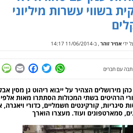
ית בשווי עשרות מיליוני
לים
 ידי
אמיר זוהר
, ב-11/06/2014 14:17
e
cebook
mail
WhatsApp
Twitter
בה עם חברים
כהן מירושלים הצהיר על ייבוא ריהוט גן מסין אבל
רי הרהיטים בשתי המכולות הסתתרו מאות אלפי
ת סיגריות, קורקינטים חשמליים, כדורי ויאגרה, א
ם, סמארטפונים ועוד. מעצרו הוארך