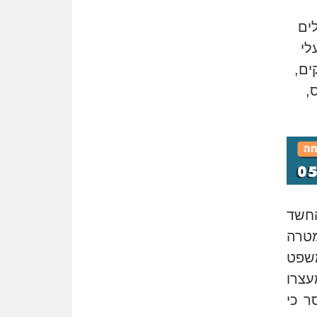
משרות אמון
לים
יו"ר מחוז ת"א משבץ עובדות
שלו למינוי דייני בית הדין
בעלי
למשמעת
ים,
האופנוע חזר הביתה
,
עו"ד גיל פרידמן והרפתקאות
אופנוע השטח שלו
הזכות לטנף
זוכה עורך-דין שהשווה את ברק
לסינוואר ואת "הבמות של קפלן"
לחמאס
מאסר לעורך הדין
חשד
מאסר בפועל לעו"ד מהצפון
מטרה
שהגיש תביעות פיקטיביות בשם
פלסטינים
משפט
צרו
על המידתיות
ביה"ד המשמעתי ביטל השעיה
ים נמסר כי
לצמיתות של עורכת-דין שהביעה