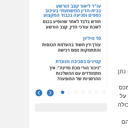
בבית-הדין המשמעתי בעיכוב
כספים ופגיעה בכבוד המקצוע
חודש בלבד לאחר שהופיע בכנס
לשכת עורכי הדין, קצב הורשע
10 מיליון
עורך-דין חשוד בהעלמת הכנסות
והתחמקות ממס רכישה
קטינים בסביבה מנוכרת
"ניכור הורי מכת מדינה": איך
מתמודדים עם ההשלכות
ההרסניות של התופעה?
 נתן
אלה המינויים
מכס
הוועדה לבחירת שופטים בחרה
26 שופטים ורשמים נוספים
 על
ראו הוזהרתם
ולה
הפרקליטות מקדמת הפללת
עורכי דין "קונסילייריז" בחוק
הם
המאבק בארגוני פשיעה