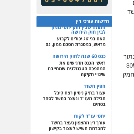
מע"מ ומוסדות ללא כוונת רווח
שירותים מקצועיים לעורכי
דין
שד
כנס 60 שנה לחוק הירושה:
המתח שבין חוק יחסי ממון
0522508109
חדשות עורכי דין
לבין חוק הירושה
האם בני זוג יכולים לקבוע
אחסון אתרים
מראש, במסגרת הסכם ממון, גם
מהירות
הגנה
גיבוי
תמיכה
שירותים מקצועיים
לעורכי דין
כנס 60 שנה לחוק הירושה
ראשי הכנס מדגישים את
תוך
המהפכה הטכנולגית שמחייבת
מרכז התחלה חדשה
שינויי חקיקה
ו בבד יוטה כדי להקשות על זיהויים. מדובר ב-305
אסירים
עבירות מין
תחמק
שירותים מקצועיים לעורכי
חפץ חשוד
דין
עצור בתיק ניסיון רצח קיבל
חבילה מעו"ד ונעצר בחשד לסחר
0544500346
בסמים
יחסי עו"ד לקוח
עורך דין מהצפון נעצר בחשד
להברחת חשיש לעצור בקישון
עו"ד ליאור קצב הורשע