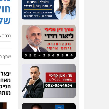
חוק
שק
נכתב על
שתף כת
יגאל 
מאחו
חפיסו
מותגי