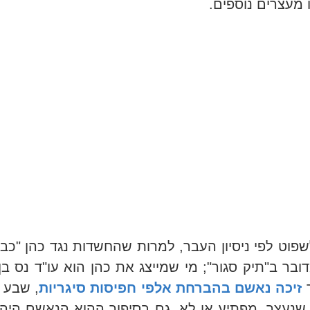
ו מעצרים נוספים.
פוט לפי ניסיון העבר, למרות שהחשדות נגד כהן "כבד
דובר ב"תיק סגור"; מי שמייצג את כהן הוא עו"ד נס בן 
זיכה נאשם בהברחת אלפי חפיסות סיגריות
, שבע 
שנעצר. מפתיע או לא, גם בסיפור ההוא הנאשם היה