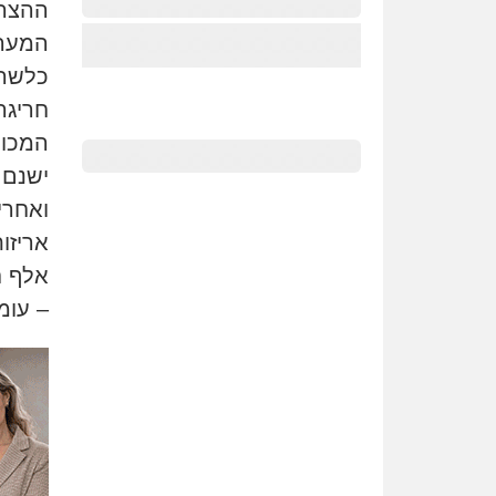
ההצהר
המערכ
כלשהו
חריגה
המכול
ישנם 
ואחרי
אלף ח
– עומד על כ-