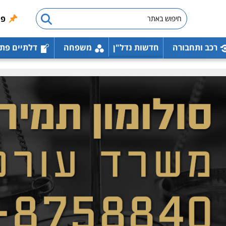
פו
רכב ותחבורה
חדשות נדל"ן
משפחה
דלתיים פת