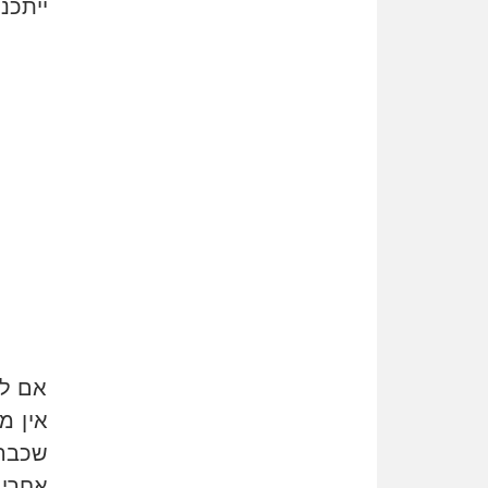
ייתכנ
אם לש
אין מ
שכבר
אחרי 