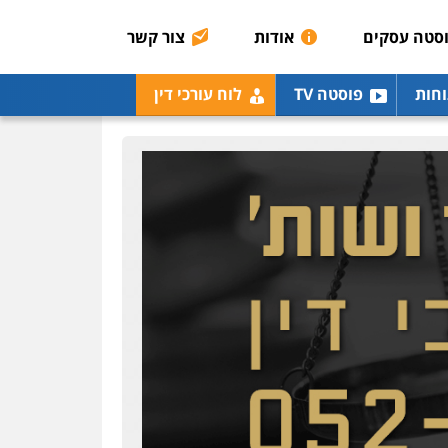
רונן הלל – מוניטין
מחיקת כתבות מגוגל
סטה עסקים
אודות
צור קשר
ודחיקת אזכורים שליליים
שירותים מקצועיים לעורכי
דין
וחות
פוסטה TV
לוח עורכי דין
0522508109
אחסון אתרים
מהירות
הגנה
גיבוי
תמיכה
שירותים מקצועיים
לעורכי דין
מרכז התחלה חדשה
אסירים
עבירות מין
שירותים מקצועיים לעורכי
דין
0544500346
מאיה בלום, עו"ס,
טיפול ושיקום
טיפול בהתמכרויות
שירותים מקצועיים לעורכי