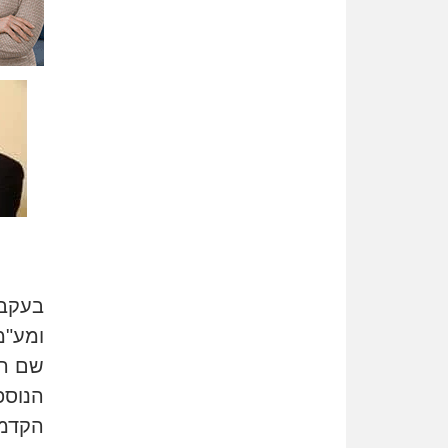
בעקבו
ומע"מ
שם הי
הנוספ
הקדמי