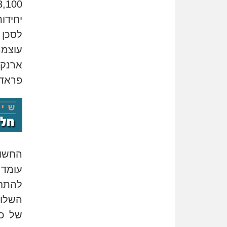
יחידו
עוצמה
ארנקי
פראדה
החשו
עומד 
להתחמ
השלום