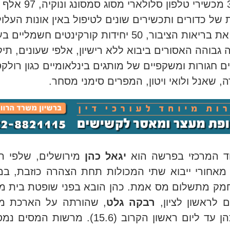
3,100 מכשירי טלפון סלולארי מסוג סמסונג ונוקיה, 97 אלף
ת של כדורים ותכשירים שונים לטיפול באין אונות העלו
לסכן את בריאות הציבור, 50 יחידות קורקינטים חשמליים 
 גבוהה האסורים ביבוא ללא רישיון, אלפי שעונים, תיק
ם חגורות ומשקפיים של מותגים בינלאומיים כגון רולקס
, שאנל ולואי ויטון, המפרים סימני מסחר
.
ד המרכזי בפרשה הוא
יגאל כהן
מירושלים, שלפי ה
מאחורי ייבוא שתי המכולות תחת הצהרה כוזבת, ב
ק מתשלום מס אמת. כהן הובא בפני שופטת בית 
 לראשון לציון,
רבקה גלט
, שהורתה על הארכת מע
של כהן עד ליום ראשון הקרוב (15.6). מרשות המס