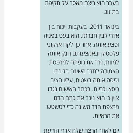
בעבר הוא ריצה מאסר על תקיפת
בת זוג.
בינואר 2011, בעקבות ויכוח בין
אדרי לבין חברתו, הוא בעט בפניה
ופצע אותה. אחר כך לקח אזיקוני
פלסטיק ובאמצעותם חנק אותה
למוות, גרר את גופתה למרפסת
הצמודה לחדר השינה בדירתו
ניר קידר – צלם
צילום עורכי דין
שירותים מקצועיים לעורכי
וכיסה אותה בשטיח, עליו הציב
דין
כיסא וכריות. בכתב האישום נגדו
0504578527
צוין כי הוא ניגב את כתם הדם
מרצפת חדר השינה כדי לטשטש
רונן הלל – מוניטין
מחיקת כתבות מגוגל ודחיקת אזכורים
את הראיות.
שליליים
שירותים מקצועיים לעורכי דין
0522508109
יום לאחר הרצח שלח אדרי הודעת