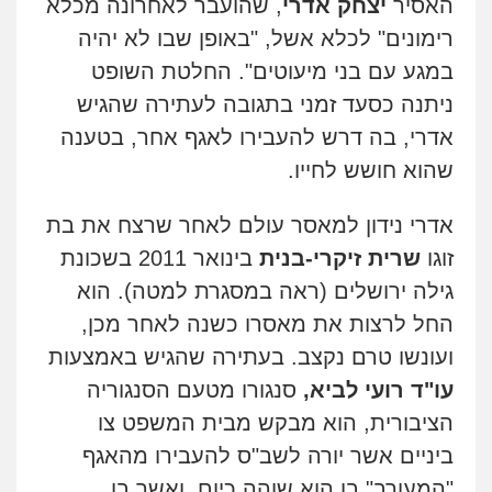
האסיר
יצחק אדרי
, שהועבר לאחרונה מכלא
רימונים" לכלא אשל, "באופן שבו לא יהיה
במגע עם בני מיעוטים".
החלטת השופט
ניתנה כסעד זמני בתגובה לעתירה שהגיש
אדרי, בה דרש להעבירו לאגף אחר, בטענה
שהוא חושש לחייו.
אדרי נידון למאסר עולם לאחר שרצח את בת
זוגו
שרית זיקרי-בנית
בינואר 2011 בשכונת
גילה ירושלים (ראה במסגרת למטה). הוא
החל לרצות את מאסרו כשנה לאחר מכן,
ועונשו טרם נקצב. בעתירה שהגיש באמצעות
עו"ד רועי לביא,
סנגורו מטעם הסנגוריה
הציבורית, הוא מבקש מבית המשפט צו
ביניים אשר יורה לשב"ס להעבירו מהאגף
"המעורב" בו הוא שוהה כיום, ואשר בו