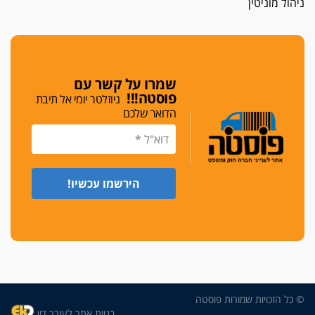
ניהול מוניטין
כפר מנדא: עורך דין נעצר בחשד להחזקת שני אקדח
גלוק
די לאלימות
פאנל הלשכה על האלימות: "כישלון שמתחיל בחינוך
ונגמר במשטרה"
שמרו על קשר עם
פוסטה!!!
ניוזלטר יומי אל תיבת
מנכ"ל עכשיו
הדואר שלכם
בימ"ש מחוזי: החלטת עמית בכר לדחות מינוי מנכ"ל
חדש ללשכה אינה סבירה
משפחה ופוליטיקה
עו"ד גלעד מנשה ויאיר בכורו חגגו בר מצווה, שרי
הליכוד הפציצו
אתיקה בהקפאה
הקדנציה החוקית של ועדות האתיקה הסתיימה
והלשכה מצאה פתרון מאולתר
הזעקה
עשרות עורכי דין הפגינו בחיפה: "דמנו אינו הפקר,
© כל הזכויות שמורות פוסטה
דורשים הגנה וביטחון"
בניית אתר לעורך דין