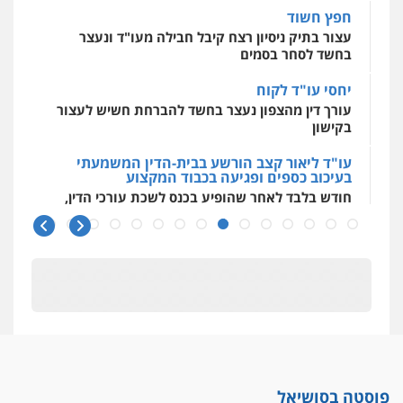
חפץ חשוד
עצור בתיק ניסיון רצח קיבל חבילה מעו"ד ונעצר
בחשד לסחר בסמים
יחסי עו"ד לקוח
עורך דין מהצפון נעצר בחשד להברחת חשיש לעצור
בקישון
עו"ד ליאור קצב הורשע בבית-הדין המשמעתי
בעיכוב כספים ופגיעה בכבוד המקצוע
חודש בלבד לאחר שהופיע בכנס לשכת עורכי הדין,
קצב הורשע
10 מיליון
עורך-דין חשוד בהעלמת הכנסות והתחמקות ממס
רכישה
קטינים בסביבה מנוכרת
"ניכור הורי מכת מדינה": איך מתמודדים עם
ההשלכות ההרסניות של התופעה?
פוסטה בסושיאל
אלה המינויים