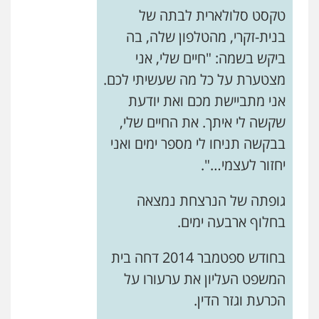
טקסט סלולארית לבתה של
אחסון אתרים
מהירות
הגנה
גיבוי
תמיכה
שירותים
בנית-זקרי, מהטלפון שלה, בה
מקצועיים לעורכי דין
ביקש בשמה: "חיים שלי, אני
מצטערת על כל מה שעשיתי לכם.
מרכז התחלה חדשה
אני מתביישת מכם ואת יודעת
אסירים
עבירות מין
שירותים מקצועיים
שקשה לי איתך. את החיים שלי,
לעורכי דין
0544500346
בבקשה תניחו לי מספר ימים ואני
יחזור לעצמי…".
מאיה בלום, עו"ס, טיפול ושיקום
טיפול בהתמכרויות
שירותים מקצועיים
גופתה של הנרצחת נמצאה
לעורכי דין
בחלוף ארבעה ימים.
0504062539
בחודש ספטמבר 2014 דחה בית
עו"ד ד"ר אבי שקד
עבירות כלכליות
הלבנת הון
חילוטים
המשפט העליון את ערעורו על
עבירות פליליות
הכרעת וגזר הדין.
0544385337