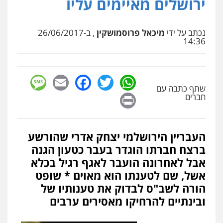
ירושלים מאיימים עליו
נכתב על ידי
מיכאל פרוסמושקין
, ב-26/06/2017
14:36
sage
Facebook
Email
WhatsApp
Twitter
שתף כתבה עם
Print
חברים
העבריין הירושלמי יצחק אדרי שהורשע
ברצח חברתו הוגדר בעבר כטעון הגנה
אבל לאחרונה הועבר לאגף רגיל בכלא
אשל, שם לטענתו הוא מאוים * שופט
הורה לשב"ס לבדוק את טענותיו של
ובינתיים להרחיקו מאסירים ערבים