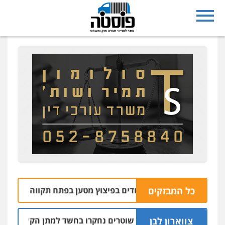
כל המבזקים
 ושחררה שני חשודים בפיצוץ מטען בפתח תקווה
06.08 | 09:06
צווארון לבן
שלושה שוטרים נחקרו בחשד למתן הקלות למועדון בב
05.08 