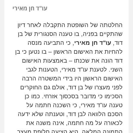
עו"ד חן מאירי
ניר קידר – צלם
החלטתה של השופטת התקבלה לאחר דיון
צילום עורכי דין
שירותים מקצועיים לעורכי
שהתקיים בפניה, בו טענה הסנגורית של בן
דין
0504578527
דוד,
עו"ד חן מאירי
, כי התביעה מנסה
להחיות את האישום הראשון – בו נטען כי בן
רונן הלל – מוניטין
דוד הונה את שכנתו – באמצעות האישום
מחיקת כתבות מגוגל ודחיקת אזכורים
שליליים
שירותים מקצועיים לעורכי דין
השני. לטענת עו"ד מאירי, הטענות לגבי
0522508109
האישום הראשון היו בידי המשטרה הרבה
לפני מעצרו של בן דוד, אולם גם החוקרים
אחסון אתרים
הסכימו כי מדובר בסכסוך אזרחי. כמו כן
מהירות
הגנה
גיבוי
תמיכה
שירותים
מקצועיים לעורכי דין
טענה עו"ד מאירי, כי השכנה חתמה על
הסכם הלוואה לבן דוד, וטענתה שלא ידעה
לכאורה על מה חתמה, אינה משנה את
מרכז התחלה חדשה
התמונה המלאה. היא הציעה חלופת מעצר
אסירים
עבירות מין
שירותים מקצועיים