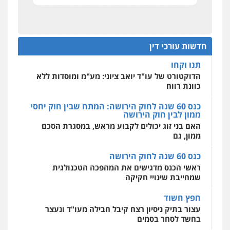
תביעות הגנת הפרטיות"
מחיקת כתבות מגוגל ודחיקת אזכורים
שליליים
שירותים מקצועיים לעורכי דין
מחוז מרכז לפני הכנסת
0522508109
כנס תביעות ייצוגיות: הדילמה בין זכויות צרכנים
להגנה על עסקים קטנים
חדשות עורכי דין
אחסון אתרים
תנו וקחו
מהירות
הגנה
גיבוי
תמיכה
שירותים
מקצועיים לעורכי דין
הדוקטורט של עו"ד יואב ציוני: מע"מ ומוסדות ללא
כוונת רווח
כנס 60 שנה לחוק הירושה: המתח שבין חוק יחסי
ממון לבין חוק הירושה
מרכז התחלה חדשה
האם בני זוג יכולים לקבוע מראש, במסגרת הסכם
אסירים
עבירות מין
שירותים מקצועיים
לעורכי דין
ממון, גם
0544500346
כנס 60 שנה לחוק הירושה
ראשי הכנס מדגישים את המהפכה הטכנולגית
שמחייבת שינויי חקיקה
חפץ חשוד
עצור בתיק ניסיון רצח קיבל חבילה מעו"ד ונעצר
בחשד לסחר בסמים