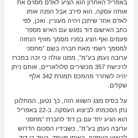
באפריל האחרון הוא הציע לאדם מסוים את
אותה עסקה, הוא סירב אבל הפנה אותו
לאדם אחר שיתכן ויהיה מעוניין. ואכן, לפי
כתב האישום דוד נפגש עם האיש מספר
פעמים ואף הציג בפניו מסמך מזויף הנחזה
למסמך רשמי מאת חברה בשם "מחסני
ערובה נעמן בע"מ", ממנו עולה כי זכה במכרז
לרכישת 357 מכשירים סלולאריים, אותם ניתן
יהיה לשחרר מהמכס תמורת 342 אלף
שקלים.
על בסיס מצג השווא הזה, כך נטען, המתלונן
נתן הסכמתו לביצוע העסקה. ב-22 באפריל
הוא הגיע יחד עם בן דוד לחברת "מחסני
ערובה נעמן בע"מ", כשבידיו הסכום הדרוש
לביצוע העסקה. באותו מעמד, בעוד בן דוד