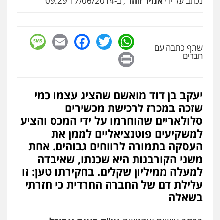
נכתב על ידי
אמיר זוהר
, ב-17/06/2014 09:29
sage
Facebook
Email
WhatsApp
Twitter
שתף כתבה עם
Print
חברים
יעקב בן דוד מואשם שהציג עצמו כמי
שזכה במכרז לרכישת מכשירים
סלולאריים שהוחרמו על ידי המכס והציע
למשקיעים פוטנציאליים לממן את
העסקה בתמורה לרווחים גבוהים. אחת
משני הקורבנות היא שכנתו, שאיבדה
למעלה ממיליון שקלים. בחקירתו טען: זו
עלילת דם של החברה החרדית כי חזרתי
בשאלה