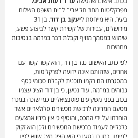
בכתב אישום שהגישה
עו"ד רעות אביגל
מפרקליטות מחוז תל אביב לבית משפט השלום
בעיר, היא מייחסת ל
יעקב בן דוד
, בן 31
מירושלים, עבירות של קשירת קשר לביצוע פשע,
שימוש במסמך מזויף וקבלת דבר במרמה בנסיבות
מחמירות.
לפי כתב האישום נגד בן דוד, הוא קשר קשר עם
אחרים, שזהותם אינה ידועה לפרקליטות,
במסגרתו הם רקמו תוכנית לקבלת סכומי כסף
גבוהים במרמה. עוד נטען, כי בן דוד הציג עצמו
בכזב בפני משקיעים פוטנציאליים כמי שזכה במכרז
מטעם המדינה לרכישת מכשירים סלולאריים אשר
הוחרמו על ידי המכס, והוסיף כי אין בידיו אמצעים
כלכליים לעמוד ברכישת המכשירים ולכן הוא זקוק
למימון. כמו כן נטען כי הוא הציג מצג שווא לפיו