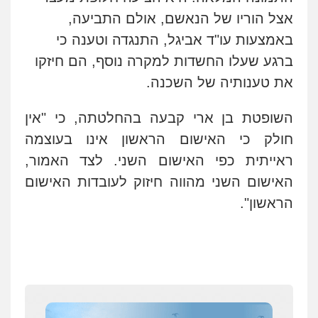
לעורכי דין
אצל הוריו של הנאשם, אולם התביעה,
0544500346
באמצעות עו"ד אביגל, התנגדה וטענה כי
ברגע שעלו החשדות למקרה נוסף, הם חיזקו
מאיה בלום, עו"ס, טיפול ושיקום
טיפול בהתמכרויות
שירותים מקצועיים
את טענותיה של השכנה.
לעורכי דין
0504062539
השופטת בן ארי קבעה בהחלטתה, כי "אין
חולק כי האישום הראשון אינו בעוצמה
עו"ד ד"ר אבי שקד
עבירות כלכליות
הלבנת הון
חילוטים
ראייתית כפי האישום השני. לצד האמור,
עבירות פליליות
האישום השני מהווה חיזוק לעובדות האישום
0544385337
הראשון".
איתי חקירות – שירותים לעורכי דין
חקירות פרטיות
חקירות כלכליות
חקירות
אישות
איתורים
0537865001
איומים כתובים
תושב סכנין חשוד ששלח הודעות מאיימות לעורך דין
ניר קידר – צלם
מקומי