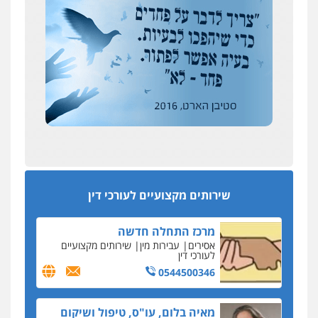
צילום עורכי דין
שירותים מקצועיים לעורכי
דין
אבי שקד מונה
0504578527
כחבר ועדת איסור הלבנת הון בלשכת עורכי הדין
רונן הלל – מוניטין
194 עורכי הדין החדשים
מחיקת כתבות מגוגל ודחיקת אזכורים
אחרי המלחמה: הוסמכו בירושלים עורכות ועורכי
שליליים
שירותים מקצועיים לעורכי דין
הדין החדשים
0522508109
עסקה חמה
מפקח במס הכנסה ועורך-דין חשודים בהצהרה כוזבת
אחסון אתרים
על עסקת נדל"ן בצפון
מהירות
הגנה
גיבוי
תמיכה
שירותים
מקצועיים לעורכי דין
סקס בכל מחיר
שירותים מקצועיים לעורכי דין
כתב האישום נגד עו"ד עידן דביר: האונס והמחירון
לאקטים מיניים
מרכז התחלה חדשה
כתב אישום: יו"ר ש"ס לשעבר בחיפה וסינדיקאט
אסירים
עבירות מין
שירותים מקצועיים
ההלוואות של משפחת הרינג
לעורכי דין
הפרקליטות: הרב נתנאל חייק ואביו הרב אריה חייק
0544500346
שמשו אנשי
החשוד ברצח עו"ד ארבל פלדמן טען לרקע נפשי
מאיה בלום, עו"ס, טיפול ושיקום