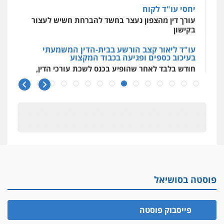
יחסי עו"ד לקוח
עורך דין מהצפון נעצר בחשד להברחת חשיש לעצור
בקישון
עו"ד ליאור קצב הורשע בבית-הדין המשמעתי
בעיכוב כספים ופגיעה בכבוד המקצוע
חודש בלבד לאחר שהופיע בכנס לשכת עורכי הדין,
קצב הורשע
10 מיליון
עורך-דין חשוד בהעלמת הכנסות והתחמקות ממס
רכישה
קטינים בסביבה מנוכרת
"ניכור הורי מכת מדינה": איך מתמודדים עם
ההשלכות ההרסניות של התופעה?
פוסטה בסושיאל
אלה המינויים
הוועדה לבחירת שופטים בחרה 26 שופטים ורשמים
נוספים
פייסבוק פוסטה
ראו הוזהרתם