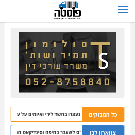
כל המבזקים
תל שבע: שניים נעצרו בחשד לירי ואיומים על עובדי חברת חש
צווארון לבן
כתב אישום: יו"ר ש"ס לשעבר בחיפה וסינדיקאט ההלוואות של מ