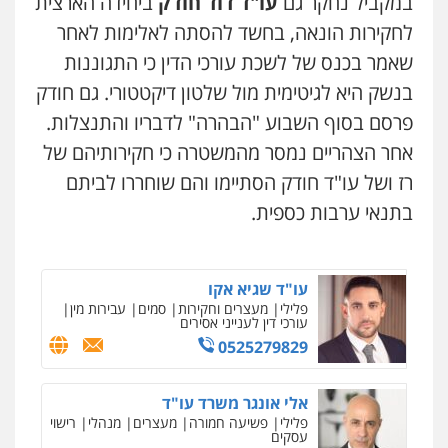
במקביל נחקר גם
עו"ד דוד חודק
ביחידה הארצית
עו"ד אלון ארז
לחקירות הונאה, בחשד להסתה לאלימות לאחר
פלילי
צבאי
סמים
אלימות במשפחה
צווארון
לבן
שאמר בכנס של לשכת עורכי הדין כי התגוננות
עו"ד עלי סעדי
0507368203
פלילי
פשיעה חמורה
ליווי וייצוג בחקירות
בנשק היא לגיטימית מול שלטון דיקטטורי. גם חודק
ומעצרים
0508824984
פרסם בסוף השבוע "הבהרה" לדבריו והתנצלות.
שחר לדובסקי, עו"ד
אחר הצהריים נמסר מהמשטרה כי חקירותיהם של
פלילי
מעצרים וחקירות
עבירות המתה
עורכי
דין לענייני אסירים
עו"ד שגיא אקו
רז ושל עו"ד חודק הסתיימו והם שוחררו לביתם
0507913332
פלילי
מעצרים וחקירות
סמים
עבירות מין
עורכי דין לענייני אסירים
בתנאי ערבות כספית.
0525279829
עו"ד איהאב ג'לג'ולי
פלילי
מעצרים וחקירות
עורכי דין לענייני
אסירים
אלי אונגר משרד עו"ד
0505216700
פלילי
פשיעה חמורה
מעצרים
מנהלי
רישוי
עסקים
0507302623
ניר קידר – צלם
עו"ד שלומי שרון
צילום עורכי דין
שירותים מקצועיים לעורכי
פלילי
צבאי
מעצרים וחקירות
דין
לוי מלאך דדון – משרד עו"ד
0547342002
0504578527
פלילי
פשיעה חמורה
מעצרים וחקירות