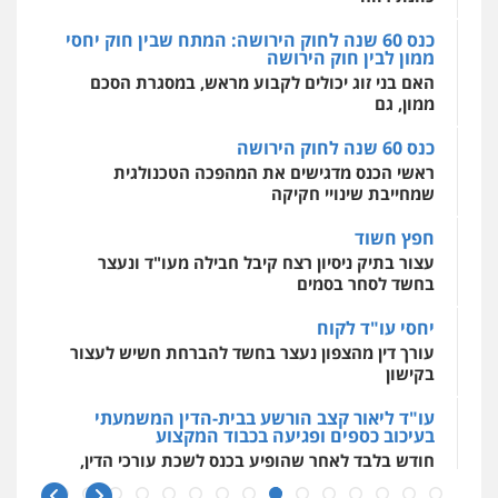
0507587013
פלילי
כלכלי
פשיעה חמורה
מעצרים
וחקירות
כנס 60 שנה לחוק הירושה: המתח שבין חוק יחסי
0525199949
ממון לבין חוק הירושה
מרכז התחלה חדשה
עו"ד אביגדור פלדמן
האם בני זוג יכולים לקבוע מראש, במסגרת הסכם
אסירים
עבירות מין
שירותים מקצועיים
פלילי
אסירים
צווארון לבן
זכויות אדם
אזרחי
לעורכי דין
ממון, גם
עו"ד אמיר נאטור
0505345826
0544500346
פלילי
פשיעה חמורה
צווארון לבן
מעצרים
כנס 60 שנה לחוק הירושה
0543326767
ראשי הכנס מדגישים את המהפכה הטכנולגית
שמחייבת שינויי חקיקה
עו"ד יאיר בן סימון
פלילי
תעבורה
אזרחי
נזיקין
ביטוח
חפץ חשוד
עו"ד פאדי זועבי
0505719060
פלילי
פשיעה חמורה
סמים
עורכי דין לענייני
עצור בתיק ניסיון רצח קיבל חבילה מעו"ד ונעצר
אסירים
תעבורה
בחשד לסחר בסמים
0506984757
יחסי עו"ד לקוח
עו"ד נס בן נתן
פלילי
כלכלי
פשיעה חמורה
נוער
עורך דין מהצפון נעצר בחשד להברחת חשיש לעצור
עו"ד אתנה אדרי
בקישון
0505555110
פשיעה חמורה
כלכלי
פלילי
מעצרים
וחקירות
עורכי דין לענייני אסירים
עו"ד ליאור קצב הורשע בבית-הדין המשמעתי
0502181995
בעיכוב כספים ופגיעה בכבוד המקצוע
עו"ד משה פלמור
חודש בלבד לאחר שהופיע בכנס לשכת עורכי הדין,
פלילי
כלכלי
צווארון לבן
עורכי דין לענייני
קצב הורשע
אסירים