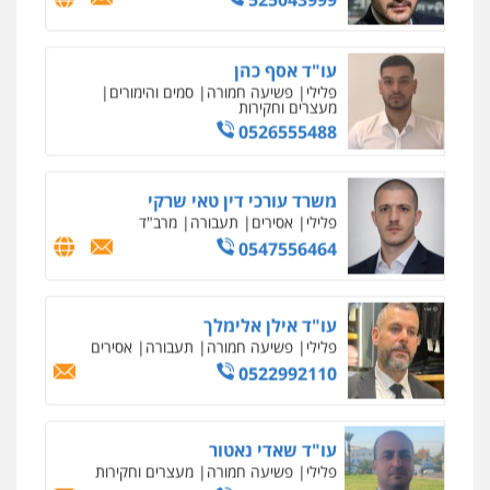
עו"ד אילן אלימלך
פלילי
פשיעה חמורה
תעבורה
אסירים
0522992110
עו"ד שאדי נאטור
פלילי
פשיעה חמורה
מעצרים וחקירות
0509230800
משרד עורכי דין פארס פלאח
פלילי
צבאי
צווארון לבן והונאה
ביטוח לאומי
0549911449
עו"ד עידית שינו-אמיתי
פלילי
עורכי דין לענייני אסירים
פשיעה
חמורה
מעצרים וחקירות
0507587013