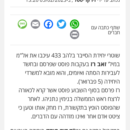
סלימאן אבו שעירה – משרד עורכי דין
פלילי
בטחוני
צבאי
נזיקין
עו"ד אייל אביטל
0547780927
sage
Facebook
Email
WhatsApp
Twitter
פלילי
פשיעה חמורה
מעצרים וחקירות
שתף כתבה עם
0544712201
Print
חברים
עו"ד אסף גונן
פלילי
פשע חמור
תעבורה
צבא
מעצרים
וחקירות
עו"ד בועז קניג
0542255161
שוטרי יחידת הסייבר בלהב 433 עיכבו את אל"מ
פלילי
משפחה
כלכלי
צבאי
במיל'
זאב רז
0507003001
בעקבות פוסט שפרסם ובחשד
גל דהן – משרד עורך דין פלילי
לעבירות הסתה ואיומים, והוא מובא למשרדי
פלילי
פשיעה חמורה
סמים
מעצרים
וחקירות
היחידה (5 פברואר).
ויקי שמואל – משרד עו"ד
0544723840
רז פרסם בסוף השבוע פוסט אשר קרא לכאורה
פלילי
משפט פלילי
0528959600
לרצח ראש הממשלה בנימין נתניהו. לאחר
עו"ד ראוף נג'אר
שהפוסט הופץ בתקשורת, רז מחק אותו וטען כי
פלילי
עורכי דין לענייני אסירים
מעצרים
סמים
רכוש
ציטט אדם אחר ואינו מזדהה עם הדברים.
קורל קרוז – עורך דין פלילי
0548009246
משפט פלילי
0545437431